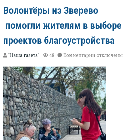
Волонтёры из Зверево
помогли жителям в выборе
проектов благоустройства
к
"Наша газета"
48
Комментарии
отключены
записи
Волонтёры
из
Зверево
помогли
жителям
в
выборе
проектов
благоустройства