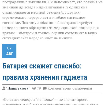
пострадавшие выживали. Он напоминает, что реакция на
змеиный яд всегда индивидуальна: у одних она
ограничивается местной реакцией, у других
стремительно перерастает в тяжёлое системное
состояние. Поэтому любая подобная травма требует
немедленного обращения за медицинской помощью, а
врачам — быстрой и точной оценки состояния: в таких
ситуациях счёт нередко идёт на минуты.
09
АВГ
Батарея скажет спасибо:
правила хранения гаджета
к
"Наша газета"
79
Комментарии
отключены
записи
Батарея
«Оставить телефон “на полке” — не значит просто
скажет
спасибо:
выключить и забыть: для аккумулятора это может стать