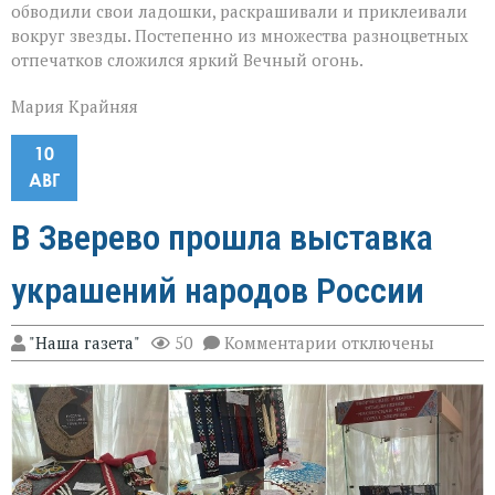
обводили свои ладошки, раскрашивали и приклеивали
вокруг звезды. Постепенно из множества разноцветных
отпечатков сложился яркий Вечный огонь.
Мария Крайняя
10
АВГ
В Зверево прошла выставка
украшений народов России
к
"Наша газета"
50
Комментарии
отключены
записи
В
Зверево
прошла
выставка
украшений
народов
России