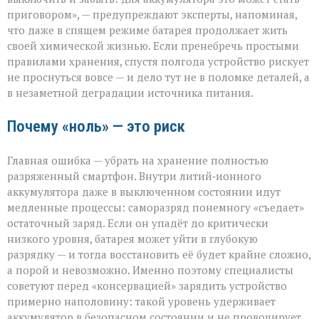
правила
приговором», — предупреждают эксперты, напоминая,
хранения
что даже в спящем режиме батарея продолжает жить
гаджета
своей химической жизнью. Если пренебречь простыми
правилами хранения, спустя полгода устройство рискует
не проснуться вовсе — и дело тут не в поломке деталей, а
в незаметной деградации источника питания.
Почему «ноль» — это риск
Главная ошибка — убрать на хранение полностью
разряженный смартфон. Внутри литий‑ионного
аккумулятора даже в выключенном состоянии идут
медленные процессы: саморазряд понемногу «съедает»
остаточный заряд. Если он упадёт до критически
низкого уровня, батарея может уйти в глубокую
разрядку — и тогда восстановить её будет крайне сложно,
а порой и невозможно. Именно поэтому специалисты
советуют перед «консервацией» зарядить устройство
примерно наполовину: такой уровень удерживает
аккумулятор в безопасном состоянии и не провоцирует