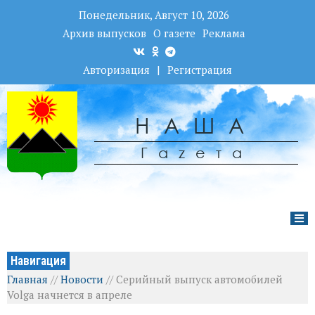
Понедельник, Август 10, 2026
Архив выпусков
О газете
Реклама
Авторизация
|
Регистрация
НАША
Гаzета
Навигация
Главная
//
Новости
//
Серийный выпуск автомобилей
Volga начнется в апреле