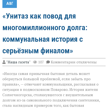
АВГ
«Унитаз как повод для
многомиллионного долга:
коммунальная история с
серьёзным финалом»
к
"Наша газета"
107
Комментарии
отключены
записи
«Унитаз
«Иногда самая привычная бытовая деталь может
как
повод
обернуться большой проблемой, если забыть про
для
правила», — отмечают коммунальщики, рассказывая о
многомиллионно
ситуации в подмосковном Поварово. История жителя
долга:
коммунальная
Солнечногорска, столкнувшегося с внушительным
история
долгом из‑за самовольного подключения сантехники,
с
стала наглядным примером того, как бытовая
серьёзным