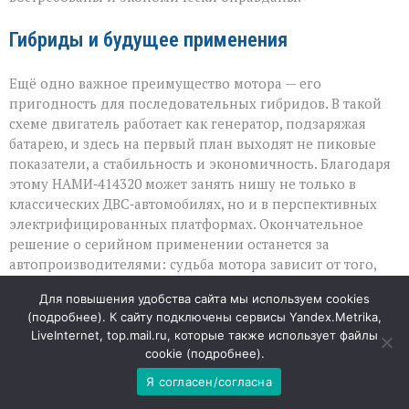
Гибриды и будущее применения
Ещё одно важное преимущество мотора — его
пригодность для последовательных гибридов. В такой
схеме двигатель работает как генератор, подзаряжая
батарею, и здесь на первый план выходят не пиковые
показатели, а стабильность и экономичность. Благодаря
этому НАМИ‑414320 может занять нишу не только в
классических ДВС‑автомобилях, но и в перспективных
электрифицированных платформах. Окончательное
решение о серийном применении останется за
автопроизводителями: судьба мотора зависит от того,
насколько его характеристики впишутся в их
Для повышения удобства сайта мы используем cookies
продуктовые линейки и производственные планы.
(
подробнее
). К сайту подключены сервисы Yandex.Metrika,
LiveInternet, top.mail.ru, которые также использует файлы
09
cookie (
подробнее
).
АВГ
Я согласен/согласна