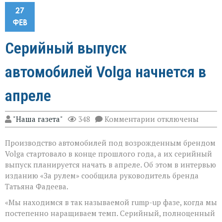
27
ФЕВ
Серийный выпуск
автомобилей Volga начнется в
апреле
к
"Наша газета"
348
Комментарии
отключены
записи
Серийный
Производство автомобилей под возрожденным брендом
выпуск
автомобилей
Volga стартовало в конце прошлого года, а их серийный
Volga
выпуск планируется начать в апреле. Об этом в интервью
начнется
изданию «За рулем» сообщила руководитель бренда
в
апреле
Татьяна Фадеева.
«Мы находимся в так называемой rump-up фазе, когда мы
постепенно наращиваем темп. Серийный, полноценный