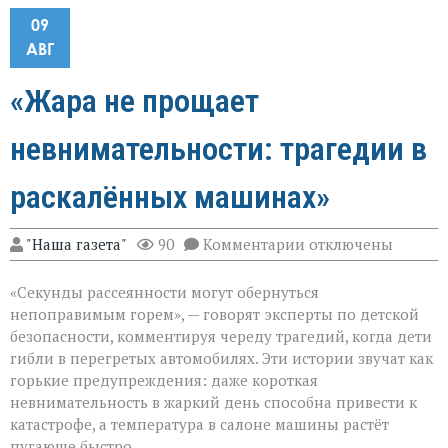
09
АВГ
«Жара не прощает
невнимательности: трагедии в
раскалённых машинах»
к
"Наша газета"
90
Комментарии
отключены
записи
«Жара
«Секунды рассеянности могут обернуться
не
прощает
непоправимым горем», — говорят эксперты по детской
невнимательности
безопасности, комментируя череду трагедий, когда дети
трагедии
гибли в перегретых автомобилях. Эти истории звучат как
в
раскалённых
горькие предупреждения: даже короткая
машинах»
невнимательность в жаркий день способна привести к
катастрофе, а температура в салоне машины растёт
пугающе быстро.