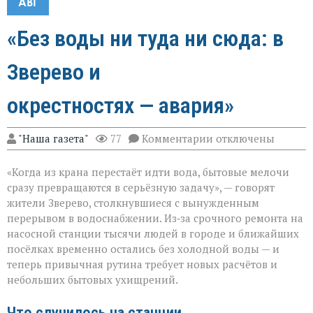
АВГ
«Без воды ни туда ни сюда: в
Зверево и
окрестностях — авария»
к
"Наша газета"
77
Комментарии
отключены
записи
«Без
«Когда из крана перестаёт идти вода, бытовые мелочи
воды
ни
сразу превращаются в серьёзную задачу», — говорят
туда
жители Зверево, столкнувшиеся с вынужденным
ни
перерывом в водоснабжении. Из‑за срочного ремонта на
сюда:
в
насосной станции тысячи людей в городе и ближайших
Зверево
посёлках временно остались без холодной воды — и
и
теперь привычная рутина требует новых расчётов и
окрестностях — ава
небольших бытовых ухищрений.
Что случилось на станции