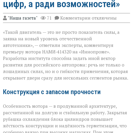
цифр, а ради возможностей»
к
"Наша газета"
71
Комментарии
отключены
записи
«Мощный
«Такой двигатель — это не просто показатель силы, а
мотор — не
ради
заявка на новый уровень отечественной
цифр,
автотехники», — отметили эксперты, комментируя
а
премьеру мотора НАМИ‑414320 на «Иннопроме».
ради
возможностей»
Разработка института способна задать иной вектор
развития для российского автопрома: речь не только о
лошадиных силах, но и о гибкости применения, которая
открывает двери сразу для нескольких сегментов рынка.
Конструкция с запасом прочности
Особенность мотора — в продуманной архитектуре,
рассчитанной на долгую и стабильную работу. Закрытая
рубашка охлаждения блока цилиндров повышает
жёсткость конструкции и надёжность герметизации, что
особенно важно при высоких нагрузках. При этом