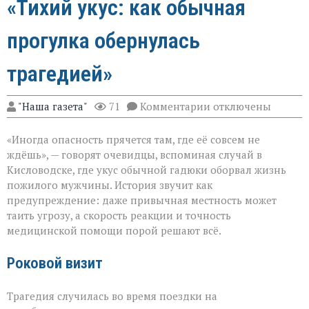
«Тихий укус: как обычная
прогулка обернулась
трагедией»
к
"Наша газета"
71
Комментарии
отключены
записи
«Тихий
«Иногда опасность прячется там, где её совсем не
укус:
как
ждёшь», — говорят очевидцы, вспоминая случай в
обычная
Кисловодске, где укус обычной гадюки оборвал жизнь
прогулка
пожилого мужчины. История звучит как
обернулась
трагедией»
предупреждение: даже привычная местность может
таить угрозу, а скорость реакции и точность
медицинской помощи порой решают всё.
Роковой визит
Трагедия случилась во время поездки на