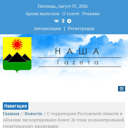
Пятница, Август 07, 2026
Архив выпусков
О газете
Реклама
Авторизация
|
Регистрация
НАША
Гаzета
Навигация
Главная
//
Новости
//
С территории Ростовской области в
Абхазию экспортировано более 26 тонн подконтрольной
госветнадзору продукции