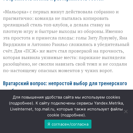
«Мальорка» с первых минут действовала собранно и
прагматично: команда не пыталась копировать
зрелищный стиль топ‑клубов, а делала ставку на
плотную игру и быстрые выходы из обороны. Именно
эта простота и принесла плоды: голы Зиту Лувумбу, Яна
Вирджили и Антонио Раильо сложились в убедительный
счёт. Для «ПСЖ» же матч стал проверкой на прочность,
которая выявила уязвимые места: парижане выглядели
разобщённо, не смогли навязать свой темп и не создали
по-настоящему опасных моментов у чужих ворот.
Вратарский вопрос: непростой выбор для тренерского
штаба
Для повышения удобства сайта мы используем cookies
(
подробнее
). К сайту подключены сервисы Yandex.Metrika,
Особое внимание в этой встрече привлёк эпизод с
LiveInternet, top.mail.ru, которые также использует файлы
заменой вратаря: российский голкипер Матвей Сафонов,
cookie (
подробнее
).
вышедший в стартовом составе, покинул поле в
перерыве после двух пропущенных мячей. Решение
Я согласен/согласна
тренеров «ПСЖ» выглядело закономерным: в