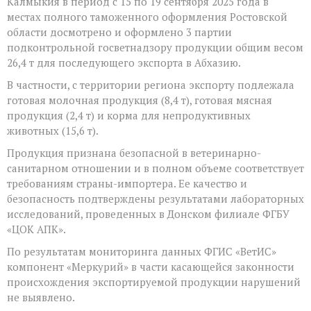
Калмыкия в период с 15 по 19 сентября 2025 года в
в
местах полного таможенного оформления Ростовской
Абхазию
экспортировано
области досмотрено и оформлено 3 партии
более
подконтрольной госветнадзору продукции общим весом
26
26,4 т для последующего экспорта в Абхазию.
тонн
подконтрольной
В частности, с территории региона экспорту подлежала
госветнадзору
готовая моло
чная продукция (8,4 т), готовая мясная
продукции
продукция (2,4 т) и корма для непродуктивных
животных (15,6 т).
Продукция признана безопасной в ветеринарно-
санитарном отношении и в полном объеме соответствует
требованиям страны-импортера. Ее качество и
безопасность подтверждены результатами лабораторных
исследований, проведенных в Донском филиале ФГБУ
«ЦОК АПК».
По результатам мониторинга данных ФГИС «ВетИС»
компонент «Меркурий» в части касающейся законности
происхождения экспортируемой продукции нарушений
не выявлено.