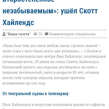
незабываемым»: ушёл Скотт
Хайлендс
к
"Наша газета"
76
Комментарии
отключены
записи
«Он
«Папа был тем, кто умел любую сцену сделать живой —
умел
делать
даже если у него было всего две реплики», — с болью в
второстепенное
голосе поделился сын актёра Люк Хайлендс, подтвердив
незабываемым»:
печальную весть: 29 июля не стало Скотта Хайлендса.
ушёл
Скотт
Канадский артист, чья карьера растянулась на пять с
Хайлендс
лишним десятилетий, ушёл в возрасте 83 лет, оставив
после себя галерею образов, которые зрители
вспоминают до сих пор.
От театральной сцены к телеэкрану
Путь Хайлендса в искусстве начинался вдали от софитов