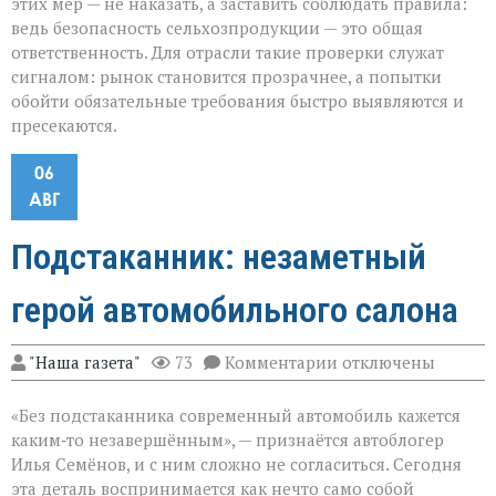
этих мер — не наказать, а заставить соблюдать правила:
ведь безопасность сельхозпродукции — это общая
ответственность. Для отрасли такие проверки служат
сигналом: рынок становится прозрачнее, а попытки
обойти обязательные требования быстро выявляются и
пресекаются.
06
АВГ
Подстаканник: незаметный
герой автомобильного салона
к
"Наша газета"
73
Комментарии
отключены
записи
Подстаканник:
«Без подстаканника современный автомобиль кажется
незаметный
герой
каким‑то незавершённым», — признаётся автоблогер
автомобильного
Илья Семёнов, и с ним сложно не согласиться. Сегодня
салона
эта деталь воспринимается как нечто само собой