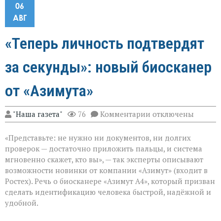
06
АВГ
«Теперь личность подтвердят
за секунды»: новый биосканер
от «Азимута»
к
"Наша газета"
76
Комментарии
отключены
записи
«Теперь
«Представьте: не нужно ни документов, ни долгих
личность
подтвердят
проверок — достаточно приложить пальцы, и система
за
мгновенно скажет, кто вы», — так эксперты описывают
секунды»:
возможности новинки от компании «Азимут» (входит в
новый
биосканер
Ростех). Речь о биосканере «Азимут А4», который призван
от
сделать идентификацию человека быстрой, надёжной и
«Азимута»
удобной.