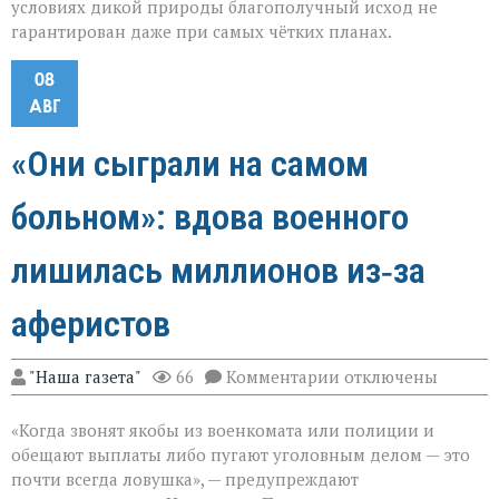
условиях дикой природы благополучный исход не
гарантирован даже при самых чётких планах.
08
АВГ
«Они сыграли на самом
больном»: вдова военного
лишилась миллионов из‑за
аферистов
к
"Наша газета"
66
Комментарии
отключены
записи
«Они
«Когда звонят якобы из военкомата или полиции и
сыграли
на
обещают выплаты либо пугают уголовным делом — это
самом
почти всегда ловушка», — предупреждают
больном»: