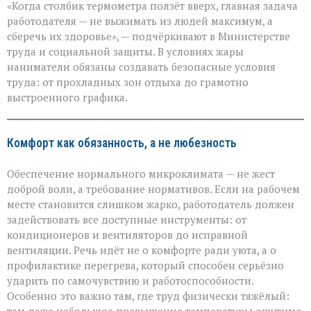
«Когда столбик термометра ползёт вверх, главная задача
не
должна
работодателя — не выжимать из людей максимум, а
стоить
сберечь их здоровье», — подчёркивают в Министерстве
здоровья»:
труда и социальной защиты. В условиях жары
Минтруда — о
защите
наниматели обязаны создавать безопасные условия
работников
труда: от прохладных зон отдыха до грамотно
в
выстроенного графика.
зной
Комфорт как обязанность, а не любезность
Обеспечение нормального микроклимата — не жест
доброй воли, а требование нормативов. Если на рабочем
месте становится слишком жарко, работодатель должен
задействовать все доступные инструменты: от
кондиционеров и вентиляторов до исправной
вентиляции. Речь идёт не о комфорте ради уюта, а о
профилактике перегрева, который способен серьёзно
ударить по самочувствию и работоспособности.
Особенно это важно там, где труд физически тяжёлый: