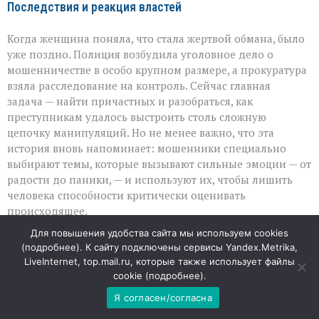
Последствия и реакция властей
Когда женщина поняла, что стала жертвой обмана, было
уже поздно. Полиция возбудила уголовное дело о
мошенничестве в особо крупном размере, а прокуратура
взяла расследование на контроль. Сейчас главная
задача — найти причастных и разобраться, как
преступникам удалось выстроить столь сложную
цепочку манипуляций. Но не менее важно, что эта
история вновь напоминает: мошенники специально
выбирают темы, которые вызывают сильные эмоции — от
радости до паники, — и используют их, чтобы лишить
человека способности критически оценивать
происходящее.
Для повышения удобства сайта мы используем cookies
Почему такие схемы срабатывают
(
подробнее
). К сайту подключены сервисы Yandex.Metrika,
LiveInternet, top.mail.ru, которые также использует файлы
Главная опасность подобных афер — в их
cookie (
подробнее
).
правдоподобности: аферисты копируют интонации,
Я согласен/согласна
используют профессиональные формулировки и точно