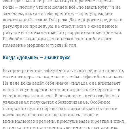
«Иногда самый старательный уход работает против
думаете,
что
кожи — потому что мы делаем всё „по максимуму“ и не
ухаживаете,
замечаем, как сами себе вредим», — предупреждает
а
косметолог Светлана Губарева. Даже дорогие средства и
на
деле
регулярные процедуры не спасут, если в ежедневном
ускоряете
ритуале есть незаметные, но разрушительные промахи.
старение»:
Разберём, какие привычки незаметно приближают
косметолог
появление морщин и тусклый тон.
о
скрытых
ошибках
Когда «дольше» — значит хуже
в
уходе
Распространённое заблуждение: если средство полезно,
его стоит держать подольше, чтобы эффект был сильнее.
На деле кожа ведёт себя иначе: сначала она впитывает
влагу, а спустя время начинает отдавать её обратно — в
состав маски или патча. В результате вместо глубокого
увлажнения получается обезвоживание. Особенно
осторожно нужно обращаться с активными составами
вроде кислот и пилингов: начинать лучше с
минимального времени, прислушиваясь к реакции кожи,
и только потом постепенно увеличивать экспозицию.