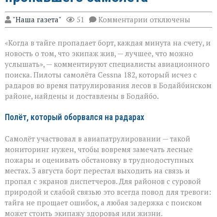
к
"Наша газета"
51
Комментарии
отключены
записи
«Экипаж
«Когда в тайге пропадает борт, каждая минута на счету, и
на
земле — это
новость о том, что экипаж жив, — лучшее, что можно
главное»:
услышать», — комментируют специалисты авиационного
найдены
поиска. Пилоты самолёта Cessna 182, который исчез с
пилоты
пропавшего
радаров во время патрулирования лесов в Бодайбинском
самолёта
районе, найдены и доставлены в Бодайбо.
Полёт, который оборвался на радарах
Самолёт участвовал в авиапатрулировании — такой
мониторинг нужен, чтобы вовремя замечать лесные
пожары и оценивать обстановку в труднодоступных
местах. 3 августа борт перестал выходить на связь и
пропал с экранов диспетчеров. Для районов с суровой
природой и слабой связью это всегда повод для тревоги:
тайга не прощает ошибок, а любая задержка с поиском
может стоить экипажу здоровья или жизни.