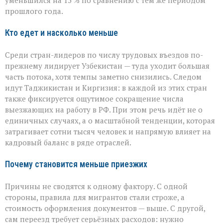
уменьшился на 15 % по сравнению с тем же периодом
РФ
прошлого года.
сокращается
Кто едет и насколько меньше
Среди стран-лидеров по числу трудовых въездов по-
прежнему лидирует Узбекистан — туда уходит большая
часть потока, хотя темпы заметно снизились. Следом
идут Таджикистан и Киргизия: в каждой из этих стран
также фиксируется ощутимое сокращение числа
выезжающих на работу в РФ. При этом речь идёт не о
единичных случаях, а о масштабной тенденции, которая
затрагивает сотни тысяч человек и напрямую влияет на
кадровый баланс в ряде отраслей.
Почему становится меньше приезжих
Причины не сводятся к одному фактору. С одной
стороны, правила для мигрантов стали строже, а
стоимость оформления документов — выше. С другой,
сам переезд требует серьёзных расходов: нужно