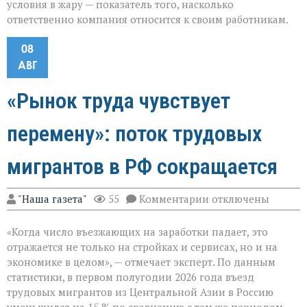
условия в жару — показатель того, насколько
ответственно компания относится к своим работникам.
08
АВГ
«Рынок труда чувствует
перемену»: поток трудовых
мигрантов в РФ сокращается
к
"Наша газета"
55
Комментарии
отключены
записи
«Рынок
«Когда число въезжающих на заработки падает, это
труда
чувствует
отражается не только на стройках и сервисах, но и на
перемену»:
экономике в целом», — отмечает эксперт. По данным
поток
статистики, в первом полугодии 2026 года въезд
трудовых
мигрантов
трудовых мигрантов из Центральной Азии в Россию
в