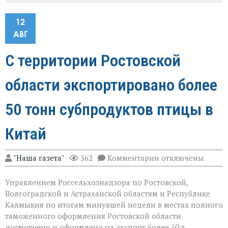
12
АВГ
С территории Ростовской
области экспортировано более
50 тонн субпродуктов птицы в
Китай
к
"Наша газета"
362
Комментарии
отключены
записи
С
Управлением Россельхознадзора по Ростовской,
территории
Ростовской
Волгоградской и Астраханской областям и Республике
области
Калмыкия по итогам минувшей недели в местах полного
экспортировано
таможенного оформления Ростовской области
более
50
досмотрено и оформлено на экспорт более 50 т