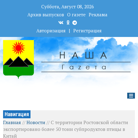
Суббота, Август 08, 2026
Архив выпусков
О газете
Реклама
Авторизация
|
Регистрация
НАША
Гаzета
Навигация
Главная
//
Новости
//
С территории Ростовской области
экспортировано более 50 тонн субпродуктов птицы в
Китай