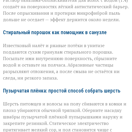
Раствор бальзама‑ополаскивателя для волос с водой (1:4)
создаёт на поверхностях лёгкий антистатический барьер.
После опрыскивания и протирки микрофиброй пыль
дольше не оседает — эффект держится около недели.
Стиральный порошок как помощник в санузле
Известковый налёт и ржавые потёки в унитазе
поддаются сухим гранулам стирального порошка.
Посыпьте ими внутреннюю поверхность, сбрызните
водой и оставьте на полчаса. Абразивные частицы
разрыхляют отложения, а после смыва не остаётся ни
следа, ни резкого запаха.
Пузырчатая плёнка: простой способ собрать шерсть
Шерсть питомцев и волосы на полу сбиваются в комки и
плохо убираются обычной тряпкой. Оберните насадку
швабры пузырчатой плёнкой пупырышками наружу и
закрепите резинкой. Статическое электричество
притягивает мелкий сор, и пол становится чище с