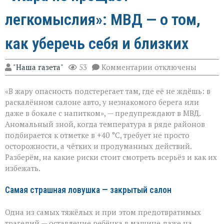
легкомыслия»: МВД — о том,
как уберечь себя и близких
к
"Наша газета"
53
Комментарии
отключены
записи
«Жара
«В жару опасность подстерегает там, где её не ждёшь: в
не
прощает
раскалённом салоне авто, у незнакомого берега или
легкомыслия»:
даже в бокале с напитком», — предупреждают в МВД.
МВД — о
Аномальный зной, когда температура в ряде районов
том,
как
подбирается к отметке в +40 °C, требует не просто
уберечь
осторожности, а чётких и продуманных действий.
себя
Разберём, на какие риски стоит смотреть всерьёз и как их
и
избежать.
близких
Самая страшная ловушка — закрытый салон
Одна из самых тяжёлых и при этом предотвратимых
трагедий — оставление ребёнка в машине даже на