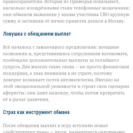
правоохранители. История из Приморья показывает,
вдова
военного
насколько изощрёнными стали телефонные мошенники:
лишилась
они обманом выманили у вдовы участника СВО крупную
миллионов
сумму и заставили её лично привезти деньги в Москву.
из‑за
аферистов
Ловушка с обещанием выплат
Всё началось с заманчивого предложения: женщине
позвонили и, представившись сотрудником военкомата,
пообещали дополнительные выплаты за погибшего
супруга. Для многих такие слова — не просто финансовая
поддержка, а знак внимания к их утрате, поэтому
доверие возникает почти автоматически. Именно на
этой эмоциональной уязвимости и строят свои сценарии
аферисты: они дают надежду, чтобы потом превратить
её в рычаг давления.
Страх как инструмент обмана
После обещания выплат в игру вступили новые
«действующие лица» — люди, назвавшиеся силовиками.