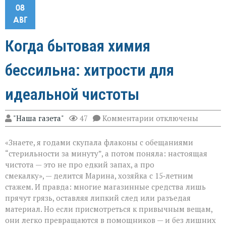
08
АВГ
Когда бытовая химия
бессильна: хитрости для
идеальной чистоты
к
"Наша газета"
47
Комментарии
отключены
записи
Когда
«Знаете, я годами скупала флаконы с обещаниями
бытовая
химия
“стерильности за минуту”, а потом поняла: настоящая
бессильна:
чистота — это не про едкий запах, а про
хитрости
смекалку», — делится Марина, хозяйка с 15‑летним
для
идеальной
стажем. И правда: многие магазинные средства лишь
чистоты
прячут грязь, оставляя липкий след или разъедая
материал. Но если присмотреться к привычным вещам,
они легко превращаются в помощников — и без лишних