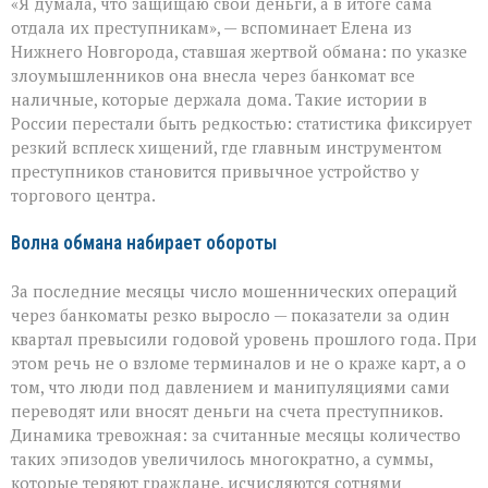
«Я думала, что защищаю свои деньги, а в итоге сама
как
ловушка:
отдала их преступникам», — вспоминает Елена из
как
Нижнего Новгорода, ставшая жертвой обмана: по указке
мошенники
злоумышленников она внесла через банкомат все
вытягивают
наличные
наличные, которые держала дома. Такие истории в
России перестали быть редкостью: статистика фиксирует
резкий всплеск хищений, где главным инструментом
преступников становится привычное устройство у
торгового центра.
Волна обмана набирает обороты
За последние месяцы число мошеннических операций
через банкоматы резко выросло — показатели за один
квартал превысили годовой уровень прошлого года. При
этом речь не о взломе терминалов и не о краже карт, а о
том, что люди под давлением и манипуляциями сами
переводят или вносят деньги на счета преступников.
Динамика тревожная: за считанные месяцы количество
таких эпизодов увеличилось многократно, а суммы,
которые теряют граждане, исчисляются сотнями