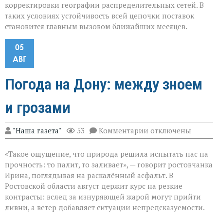
корректировки географии распределительных сетей. В
таких условиях устойчивость всей цепочки поставок
становится главным вызовом ближайших месяцев.
05
АВГ
Погода на Дону: между зноем
и грозами
к
"Наша газета"
53
Комментарии
отключены
записи
Погода
«Такое ощущение, что природа решила испытать нас на
на
Дону:
прочность: то палит, то заливает», — говорит ростовчанка
между
Ирина, поглядывая на раскалённый асфальт. В
зноем
Ростовской области август держит курс на резкие
и
грозами
контрасты: вслед за изнуряющей жарой могут прийти
ливни, а ветер добавляет ситуации непредсказуемости.