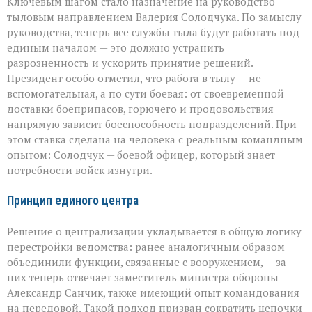
Ключевым шагом стало назначение на руководство
тыловым направлением Валерия Солодчука. По замыслу
руководства, теперь все службы тыла будут работать под
единым началом — это должно устранить
разрозненность и ускорить принятие решений.
Президент особо отметил, что работа в тылу — не
вспомогательная, а по сути боевая: от своевременной
доставки боеприпасов, горючего и продовольствия
напрямую зависит боеспособность подразделений. При
этом ставка сделана на человека с реальным командным
опытом: Солодчук — боевой офицер, который знает
потребности войск изнутри.
Принцип единого центра
Решение о централизации укладывается в общую логику
перестройки ведомства: ранее аналогичным образом
объединили функции, связанные с вооружением, — за
них теперь отвечает заместитель министра обороны
Александр Санчик, также имеющий опыт командования
на передовой. Такой подход призван сократить цепочки