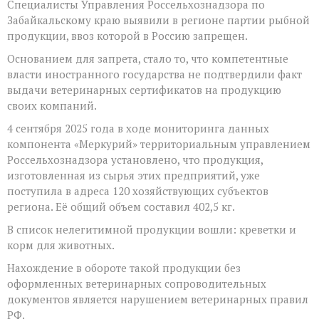
Специалисты Управления Россельхознадзора по
помощью
компонента
Забайкальскому краю выявили в регионе партии рыбной
«Меркурий»
продукции, ввоз которой в Россию запрещен.
выявлена
поставка
Основанием для запрета, стало то, что компетентные
в
власти иностранного государства не подтвердили факт
Забайкальский
выдачи ветеринарных сертификатов на продукцию
край
рыбной
своих компаний.
продукции
с
4 сентября 2025 года в ходе мониторинга данных
нарушением
компонента «Меркурий» территориальным управлением
прослеживаемост
Россельхознадзора установлено, что продукция,
изготовленная из сырья этих предприятий, уже
поступила в адреса 120 хозяйствующих субъектов
региона. Её общий объем составил 402,5 кг.
В список нелегитимной продукции вошли: креветки и
корм для животных.
Нахождение в обороте такой продукции без
оформленных ветеринарных сопроводительных
документов является нарушением ветеринарных правил
РФ.