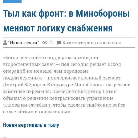
Тыл как фронт: в Минобороны
меняют логику снабжения
к
"Наша газета"
72
Комментарии
отключены
записи
Тыл
«Когда речь идёт о поддержке армии, нет
как
фронт:
второстепенных задач — тыл сегодня решает исход
в
операций не меньше, чем передовые
Минобороны
подразделения», — подчёркивает военный эксперт
меняют
логику
Дмитрий Фёдоров. В структуре Минобороны назревают
снабжения
заметные перемены: президент Владимир Путин
объявил о решении централизовать управление
тыловыми службами, чтобы сделать снабжение войск
более чётким и оперативным.
Новая вертикаль в тылу