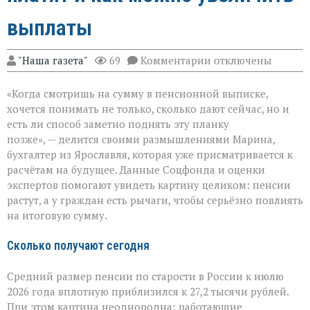
выплаты
к
"Наша газета"
69
Комментарии
отключены
записи
Пенсия
«Когда смотришь на сумму в пенсионной выписке,
в
России:
хочется понимать не только, сколько дают сейчас, но и
сколько
есть ли способ заметно поднять эту планку
платят
позже», — делится своими размышлениями Марина,
и
как
бухгалтер из Ярославля, которая уже присматривается к
можно
расчётам на будущее. Данные Соцфонда и оценки
увеличить
экспертов помогают увидеть картину целиком: пенсии
выплаты
растут, а у граждан есть рычаги, чтобы серьёзно повлиять
на итоговую сумму.
Сколько получают сегодня
Средний размер пенсии по старости в России к июлю
2026 года вплотную приблизился к 27,2 тысячи рублей.
При этом картина неоднородна: работающие