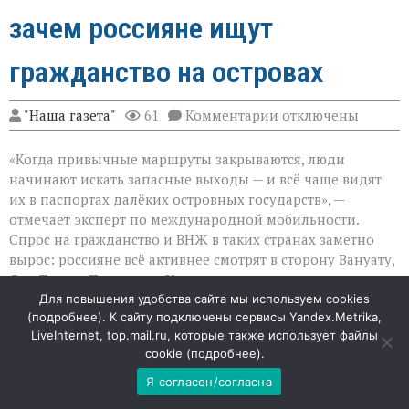
зачем россияне ищут
гражданство на островах
к
"Наша газета"
61
Комментарии
отключены
записи
«Паспорт
«Когда привычные маршруты закрываются, люди
как
страховка»:
начинают искать запасные выходы — и всё чаще видят
зачем
их в паспортах далёких островных государств», —
россияне
отмечает эксперт по международной мобильности.
ищут
гражданство
Спрос на гражданство и ВНЖ в таких странах заметно
на
вырос: россияне всё активнее смотрят в сторону Вануату,
островах
Сан‑Томе и Принсипи, Науру и других островных
юрисдикций.
Для повышения удобства сайта мы используем cookies
(
подробнее
). К сайту подключены сервисы Yandex.Metrika,
LiveInternet, top.mail.ru, которые также использует файлы
Куда сместился фокус
cookie (
подробнее
).
Ещё недавно многие делали ставку на карибские
Я согласен/согласна
программы — они давали понятный путь ко второму