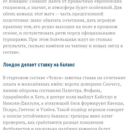
её локации: Гонконг далёк от привычных европейских
стадионов, а значит, и атмосфера будет особенной. Для
обеих команд этот матч — часть предсезонной
подготовки: шанс обкатать сочетания, дать игровую
практику тем, кто редко выходил на поле в прошлом
сезоне, и почувствовать ритм перед официальными
турнирами. При этом болельщики ждут не столько
результата, сколько намёков на тактику и новых звёзд в
составе.
Лондон делает ставку на баланс
В стартовом составе «Челси» заметна ставка на сочетание
опыта и молодёжных имён: ворота доверили Санчесу,
линию обороны составили Палестра, Фофана,
Адарабиойо и Хато, в центре поля выйдут Кайседо и
Николи‑Джазули, а атакующий блок формируют Квенда,
Педро, Гиттенс и Уэлбек. Такой подбор игроков говорит
о поиске устойчивого баланса: тренеры явно хотят
проверить, как сработаются разные поколения
футболистов и насколько надёжно команда будет