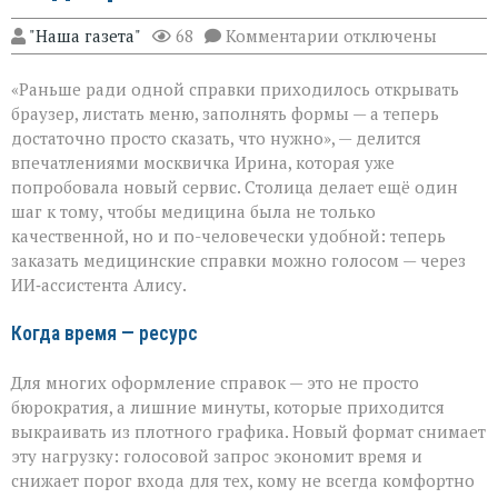
к
"Наша газета"
68
Комментарии
отключены
записи
Голос
«Раньше ради одной справки приходилось открывать
вместо
кликов:
браузер, листать меню, заполнять формы — а теперь
Москва
достаточно просто сказать, что нужно», — делится
упрощает
впечатлениями москвичка Ирина, которая уже
доступ
к
попробовала новый сервис. Столица делает ещё один
медсправкам
шаг к тому, чтобы медицина была не только
качественной, но и по-человечески удобной: теперь
заказать медицинские справки можно голосом — через
ИИ‑ассистента Алису.
Когда время — ресурс
Для многих оформление справок — это не просто
бюрократия, а лишние минуты, которые приходится
выкраивать из плотного графика. Новый формат снимает
эту нагрузку: голосовой запрос экономит время и
снижает порог входа для тех, кому не всегда комфортно