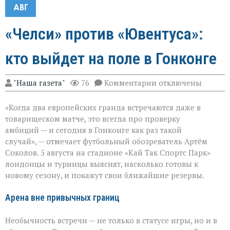
АВГ
«Челси» против «Ювентуса»:
кто выйдет на поле в Гонконге
к
"Наша газета"
76
Комментарии
отключены
записи
«Челси»
«Когда два европейских гранда встречаются даже в
против
«Ювентуса»:
товарищеском матче, это всегда про проверку
кто
амбиций — и сегодня в Гонконге как раз такой
выйдет
случай», — отмечает футбольный обозреватель Артём
на
поле
Соколов. 5 августа на стадионе «Кай Так Спортс Парк»
в
лондонцы и туринцы выяснят, насколько готовы к
Гонконге
новому сезону, и покажут свои ближайшие резервы.
Арена вне привычных границ
Необычность встречи — не только в статусе игры, но и в