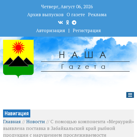
Четверг, Август 06, 2026
Архив выпусков
О газете
Реклама
Авторизация
|
Регистрация
НАША
Гаzета
Навигация
Главная
//
Новости
//
С помощью компонента «Меркурий»
выявлена поставка в Забайкальский край рыбной
продукции с нарушением прослеживаемости