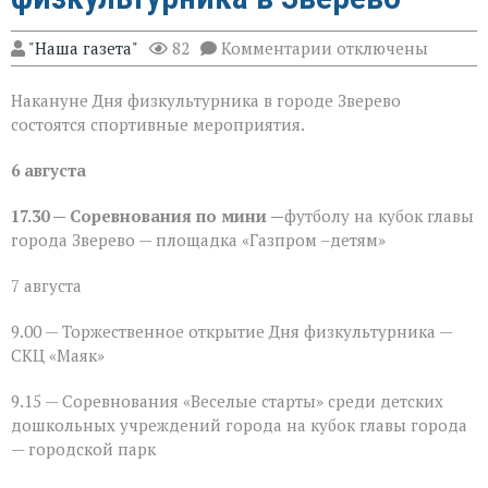
к
"Наша газета"
82
Комментарии
отключены
записи
«Движение — жизнь
Накануне Дня физкультурника в городе Зверево
спортивная
программа
состоятся спортивные мероприятия.
ко
Дню
6 августа
физкультурника
в
Зверево
17.30 — Соревнования по мини —
футболу на кубок главы
города Зверево — площадка «Газпром –детям»
7 августа
9.00 — Торжественное открытие Дня физкультурника —
СКЦ «Маяк»
9.15 — Соревнования «Веселые старты» среди детских
дошкольных учреждений города на кубок главы города
— городской парк