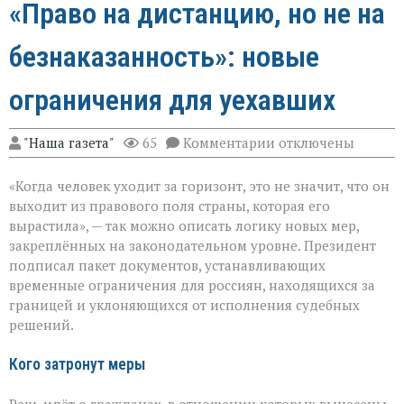
«Право на дистанцию, но не на
безнаказанность»: новые
ограничения для уехавших
к
"Наша газета"
65
Комментарии
отключены
записи
«Право
«Когда человек уходит за горизонт, это не значит, что он
на
дистанцию,
выходит из правового поля страны, которая его
но
вырастила», — так можно описать логику новых мер,
не
закреплённых на законодательном уровне. Президент
на
безнаказанность»:
подписал пакет документов, устанавливающих
новые
временные ограничения для россиян, находящихся за
ограничения
границей и уклоняющихся от исполнения судебных
для
решений.
уехавших
Кого затронут меры