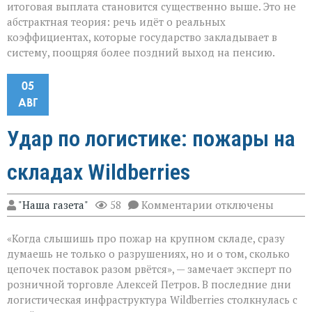
итоговая выплата становится существенно выше. Это не
абстрактная теория: речь идёт о реальных
коэффициентах, которые государство закладывает в
систему, поощряя более поздний выход на пенсию.
05
АВГ
Удар по логистике: пожары на
складах Wildberries
к
"Наша газета"
58
Комментарии
отключены
записи
Удар
«Когда слышишь про пожар на крупном складе, сразу
по
логистике:
думаешь не только о разрушениях, но и о том, сколько
пожары
цепочек поставок разом рвётся», — замечает эксперт по
на
розничной торговле Алексей Петров. В последние дни
складах
Wildberries
логистическая инфраструктура Wildberries столкнулась с