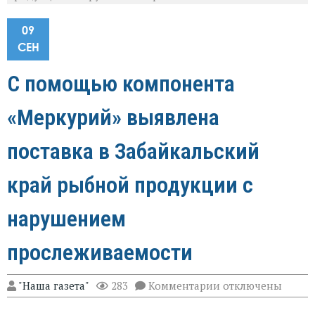
09
СЕН
С помощью компонента
«Меркурий» выявлена
поставка в Забайкальский
край рыбной продукции с
нарушением
прослеживаемости
к
"Наша газета"
283
Комментарии
отключены
записи
С