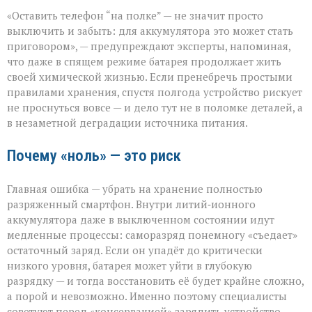
Батарея
«Оставить телефон “на полке” — не значит просто
скажет
спасибо:
выключить и забыть: для аккумулятора это может стать
правила
приговором», — предупреждают эксперты, напоминая,
хранения
что даже в спящем режиме батарея продолжает жить
гаджета
своей химической жизнью. Если пренебречь простыми
правилами хранения, спустя полгода устройство рискует
не проснуться вовсе — и дело тут не в поломке деталей, а
в незаметной деградации источника питания.
Почему «ноль» — это риск
Главная ошибка — убрать на хранение полностью
разряженный смартфон. Внутри литий‑ионного
аккумулятора даже в выключенном состоянии идут
медленные процессы: саморазряд понемногу «съедает»
остаточный заряд. Если он упадёт до критически
низкого уровня, батарея может уйти в глубокую
разрядку — и тогда восстановить её будет крайне сложно,
а порой и невозможно. Именно поэтому специалисты
советуют перед «консервацией» зарядить устройство