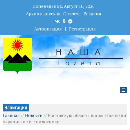
Понедельник, Август 10, 2026
Архив выпусков
О газете
Реклама
Авторизация
|
Регистрация
НАША
Гаzета
Навигация
Главная
//
Новости
//
Ростовскую область вновь атаковали
украинские беспилотники