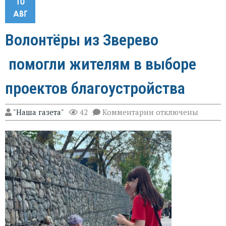
10
АВГ
Волонтёры из Зверево
помогли жителям в выборе
проектов благоустройства
к
"Наша газета"
42
Комментарии
отключены
записи
Волонтёры
из
Зверево
помогли
жителям
в
выборе
проектов
благоустройства