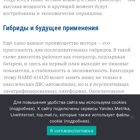
высокая мощность и крутящий момент будут
востребованы и экономически оправданы.
Гибриды и будущее применения
Ещё одно важное преимущество мотора — его
пригодность для последовательных гибридов. В такой
схеме двигатель работает как генератор, подзаряжая
батарею, и здесь на первый план выходят не пиковые
показатели, а стабильность и экономичность. Благодаря
этому НАМИ‑414320 может занять нишу не только в
классических ДВС‑автомобилях, но и в перспективных
электрифицированных платформах. Окончательное
решение о серийном применении останется за
Для повышения удобства сайта мы используем cookies
автопроизводителями: судьба мотора зависит от того,
(
подробнее
). К сайту подключены сервисы Yandex.Metrika,
насколько его характеристики впишутся в их
LiveInternet, top.mail.ru, которые также использует файлы
продуктовые линейки и производственные планы.
cookie (
подробнее
).
Я согласен/согласна
09
АВГ