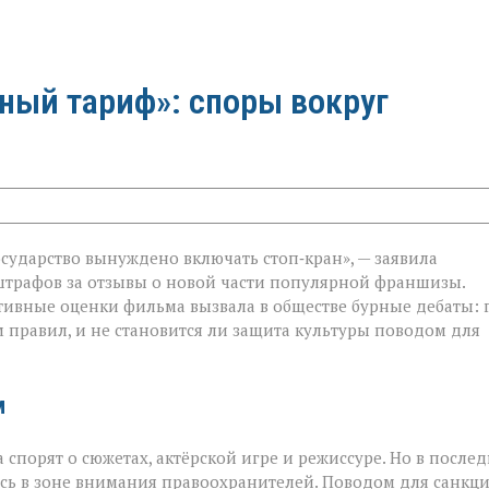
ный тариф»: споры вокруг
осударство вынуждено включать стоп‑кран», — заявила
штрафов за отзывы о новой части популярной франшизы.
ативные оценки фильма вызвала в обществе бурные дебаты: 
равил, и не становится ли защита культуры поводом для
м
спорят о сюжетах, актёрской игре и режиссуре. Но в после
ь в зоне внимания правоохранителей. Поводом для санкц