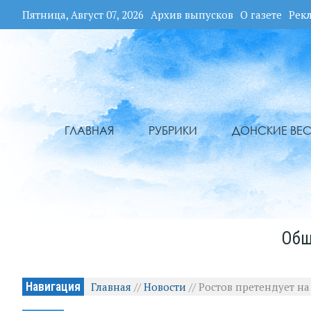
Пятница, Август 07, 2026
Архив выпусков
О газете
Рек
ГЛАВНАЯ
РУБРИКИ
ДОНСКИЕ ВЕС
Общ
Навигация
Главная
//
Новости
//
Ростов претендует на