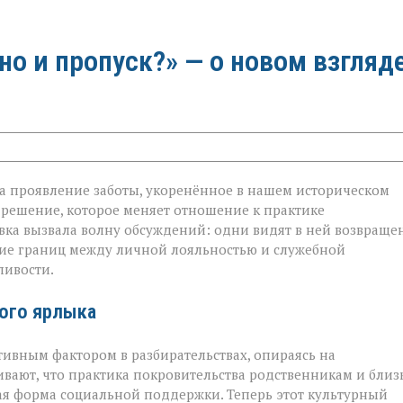
 но и пропуск?» — о новом взгляд
 а проявление заботы, укоренённое в нашем историческом
 решение, которое меняет отношение к практике
овка вызвала волну обсуждений: одни видят в ней возвраще
ание границ между личной лояльностью и служебной
ливости.
ого ярлыка
тивным фактором в разбирательствах, опираясь на
вают, что практика покровительства родственникам и бли
ая форма социальной поддержки. Теперь этот культурный