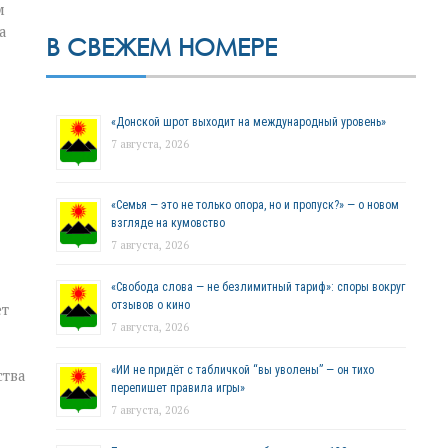
м
а
В СВЕЖЕМ НОМЕРЕ
«Донской шрот выходит на международный уровень»
7 августа, 2026
«Семья — это не только опора, но и пропуск?» — о новом
взгляде на кумовство
7 августа, 2026
«Свобода слова — не безлимитный тариф»: споры вокруг
отзывов о кино
ет
7 августа, 2026
«ИИ не придёт с табличкой “вы уволены” — он тихо
ства
перепишет правила игры»
7 августа, 2026