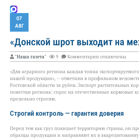
07
АВГ
«Донской шрот выходит на м
к
"Наша газета"
9
Комментарии
отключены
записи
«Донской
«Для аграрного региона каждая тонна экспортируемого п
шрот
выходит
нашей продукции», — отметили в профильном ведомст
на
Ростовской области за рубеж. Экспорт растительных к
международный
повестки региона: спрос на отечественные кормовые ко
уровень»
предельно строгим.
Строгий контроль — гарантия доверия
Перед тем как груз покидает территорию страны, он п
образцы продукции и направляют их в аккредитованну