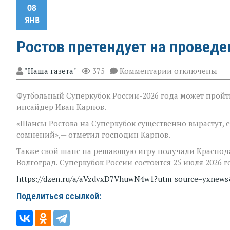
08
ЯНВ
Ростов претендует на проведе
к
"Наша газета"
375
Комментарии
отключены
записи
Ростов
Футбольный Суперкубок России-2026 года может пройти 
претендует
на
инсайдер Иван Карпов.
проведение
Суперкубка
«Шансы Ростова на Суперкубок существенно вырастут, е
России
сомнений»,— отметил господин Карпов.
2026
года
Также свой шанс на решающую игру получали Краснода
Волгоград. Суперкубок России состоится 25 июля 2026 г
https://dzen.ru/a/aVzdvxD7VhuwN4w1?utm_source=yxnew
Поделиться ссылкой: