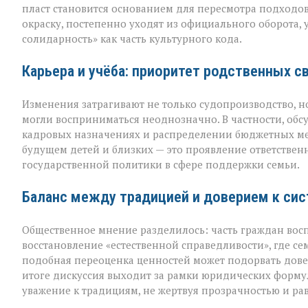
пласт становится основанием для пересмотра подходо
окраску, постепенно уходят из официального оборота,
солидарность» как часть культурного кода.
Карьера и учёба: приоритет родственных с
Изменения затрагивают не только судопроизводство, н
могли восприниматься неоднозначно. В частности, обс
кадровых назначениях и распределении бюджетных мес
будущем детей и близких — это проявление ответственн
государственной политики в сфере поддержки семьи.
Баланс между традицией и доверием к си
Общественное мнение разделилось: часть граждан вос
восстановление «естественной справедливости», где се
подобная переоценка ценностей может подорвать довер
итоге дискуссия выходит за рамки юридических формули
уважение к традициям, не жертвуя прозрачностью и ра