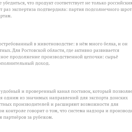
 убедиться, что продукт соответствует не только российски
от раз экспертиза подтвердила: партия подсолнечного шрот
ртам.
стребованный в животноводстве: в нём много белка, и он
ых. Для Ростовской области, где активно развивается
ичное продолжение производственной цепочки: сырьё
дополнительный доход.
 удобный и проверенный канал поставок, который позволя
тся одним из значимых направлений для экспорта донских
естных производителей и расширяют возможности для
и контроле говорит о том, что система надзора и производ
я партнёров за рубежом.