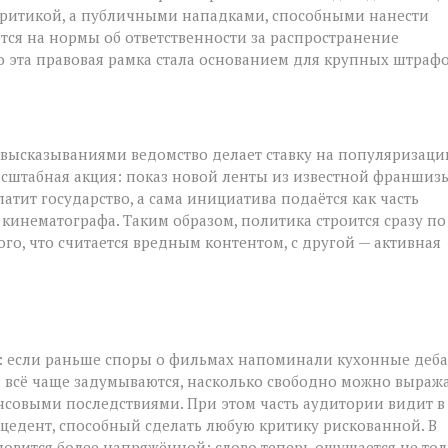
 критикой, а публичными нападками, способными нанести
тся на нормы об ответственности за распространение
 эта правовая рамка стала основанием для крупных штрафо
высказываниями ведомство делает ставку на популяризац
асштабная акция: показ новой ленты из известной франшиз
тит государство, а сама инициатива подаётся как часть
инематографа. Таким образом, политика строится сразу по
го, что считается вредным контентом, с другой — активная
я: если раньше споры о фильмах напоминали кухонные деба
и всё чаще задумываются, насколько свободно можно выраж
нсовыми последствиями. При этом часть аудитории видит в
ецедент, способный сделать любую критику рискованной. В
новится более напряжённой: слово теперь ощущается не тол