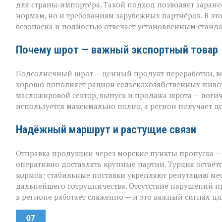
для страны‑импортёра. Такой подход позволяет заранее
нормам, но и требованиям зарубежных партнёров. В эт
безопасна и полностью отвечает установленным станда
Почему шрот — важный экспортный товар
Подсолнечный шрот — ценный продукт переработки, во
хорошо дополняет рацион сельскохозяйственных животн
масложировой сектор, выпуск и продажа шрота — лог
используется максимально полно, а регион получает 
Надёжный маршрут и растущие связи
Отправка продукции через морские пункты пропуска —
оперативно доставлять крупные партии. Турция остаё
кормов: стабильные поставки укрепляют репутацию м
дальнейшего сотрудничества. Отсутствие нарушений пр
в регионе работает слаженно — и это важный сигнал дл
07