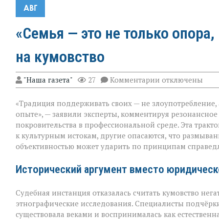
АВГ
«Семья — это не только опора,
на кумовство
к
"Наша газета"
27
Комментарии
отключены
записи
«Семья — это
«Традиция поддерживать своих — не злоупотребление,
не
только
опыте», — заявили эксперты, комментируя резонансное
опора,
покровительства в профессиональной среде. Эта тракт
но
к культурным истокам, другие опасаются, что размыв
и
пропуск?» — о
объективностью может ударить по принципам справед
новом
взгляде
Исторический аргумент вместо юридическ
на
кумовство
Судебная инстанция отказалась считать кумовство нега
этнографические исследования. Специалисты подчёрки
существовала веками и воспринималась как естественн