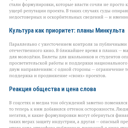
стали формулировки, которые власти сочли не просто
ущерб репутации проекта. В таких случаях суды опираю
недостоверных и оскорбительных сведений — и именно
Культура как приоритет: планы Минкульта
Параллельно с ужесточением контроля за публичными 
отечественного кино. В ближайшее время в планах — м
для молодёжи. Билеты для школьников и студентов опла
просветительской работы и поддержки национального к
двум направлениям: с одной стороны — ограничение то
поддержка и продвижение «своих» проектов.
Реакция общества и цена слова
В соцсетях и медиа тон обсуждений заметно поменялс
то теперь к ним добавился оттенок осторожности. Люд
негатив, и какие формулировки могут обернуться фина
таких мерах защиту индустрии, а другая — опасный пр
итоге сама атмосфера публичных дискуссий о кино ста