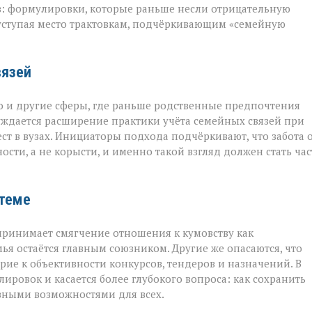
в: формулировки, которые раньше несли отрицательную
 уступая место трактовкам, подчёркивающим «семейную
вязей
о и другие сферы, где раньше родственные предпочтения
уждается расширение практики учёта семейных связей при
т в вузах. Инициаторы подхода подчёркивают, что забота 
ости, а не корысти, и именно такой взгляд должен стать ча
стеме
принимает смягчение отношения к кумовству как
мья остаётся главным союзником. Другие же опасаются, что
ие к объективности конкурсов, тендеров и назначений. В
ровок и касается более глубокого вопроса: как сохранить
вными возможностями для всех.