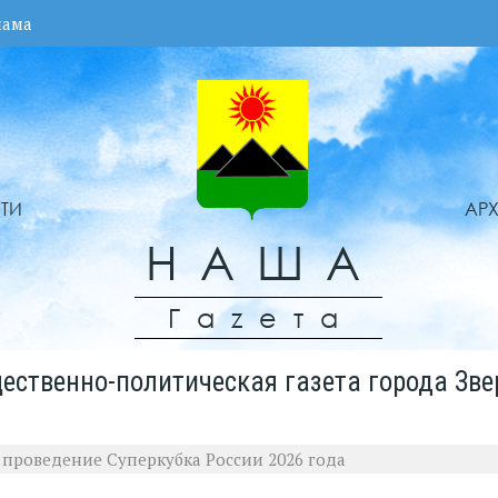
лама
ТИ
АР
НАША
Гаzета
ественно-политическая газета города Зве
 проведение Суперкубка России 2026 года