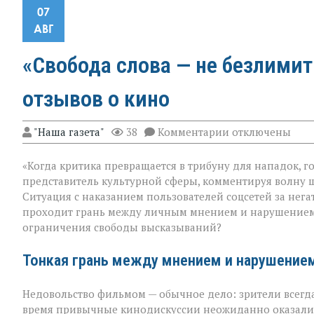
07
АВГ
«Свобода слова — не безлимит
отзывов о кино
к
"Наша газета"
38
Комментарии
отключены
записи
«Свобода
«Когда критика превращается в трибуну для нападок, г
слова — не
безлимитный
представитель культурной сферы, комментируя волну 
тариф»:
Ситуация с наказанием пользователей соцсетей за нег
споры
проходит грань между личным мнением и нарушением п
вокруг
отзывов
ограничения свободы высказываний?
о
кино
Тонкая грань между мнением и нарушение
Недовольство фильмом — обычное дело: зрители всегда 
время привычные кинодискуссии неожиданно оказалис