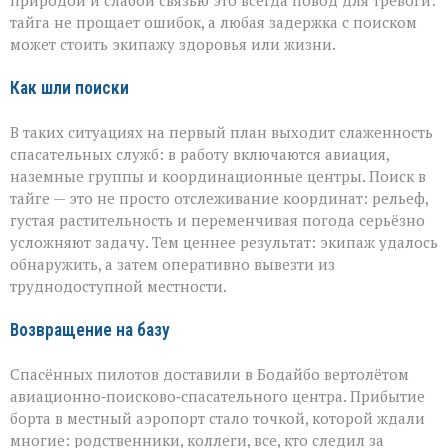
природой и слабой связью это всегда повод для тревоги:
тайга не прощает ошибок, а любая задержка с поиском
может стоить экипажу здоровья или жизни.
Как шли поиски
В таких ситуациях на первый план выходит слаженность
спасательных служб: в работу включаются авиация,
наземные группы и координационные центры. Поиск в
тайге — это не просто отслеживание координат: рельеф,
густая растительность и переменчивая погода серьёзно
усложняют задачу. Тем ценнее результат: экипаж удалось
обнаружить, а затем оперативно вывезти из
труднодоступной местности.
Возвращение на базу
Спасённых пилотов доставили в Бодайбо вертолётом
авиационно‑поисково‑спасательного центра. Прибытие
борта в местный аэропорт стало точкой, которой ждали
многие: родственники, коллеги, все, кто следил за