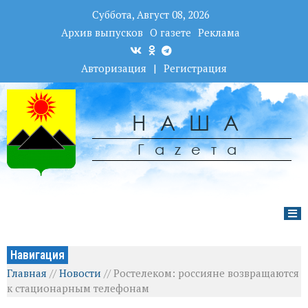
Суббота, Август 08, 2026
Архив выпусков
О газете
Реклама
Авторизация
|
Регистрация
НАША
Гаzета
Навигация
Главная
//
Новости
//
Ростелеком: россияне возвращаются
к стационарным телефонам