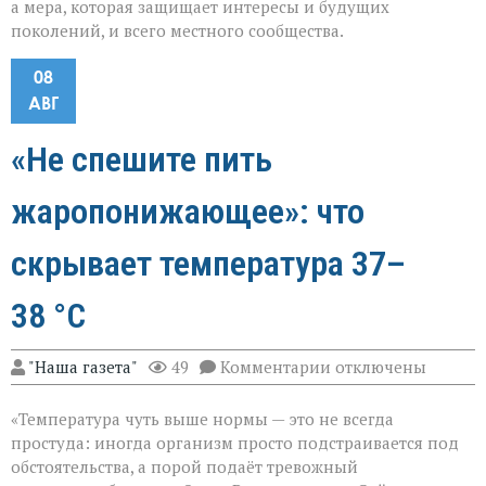
а мера, которая защищает интересы и будущих
поколений, и всего местного сообщества.
08
АВГ
«Не спешите пить
жаропонижающее»: что
скрывает температура 37–
38 °C
к
"Наша газета"
49
Комментарии
отключены
записи
«Не
«Температура чуть выше нормы — это не всегда
спешите
пить
простуда: иногда организм просто подстраивается под
жаропонижающее»
обстоятельства, а порой подаёт тревожный
что