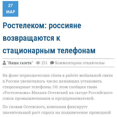
27
МАР
Ростелеком: россияне
возвращаются к
стационарным телефонам
к
"Наша газета"
231
Комментарии
отключены
записи
Ростелеком:
На фоне периодических сбоев в работе мобильной связи
россияне
возвращаются
в России увеличилось число желающих установить
к
стационарные телефоны. Об этом сообщил глава
стационарным
«Ростелекома» Михаил Осеевский на съезде Российского
телефонам
союза промышленников и предпринимателей.
По словам Осеевского, компания фиксирует
значительный рост спроса на подключение проводной