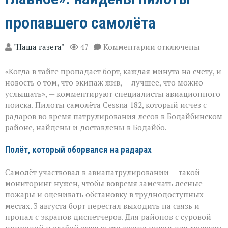
пропавшего самолёта
к
"Наша газета"
47
Комментарии
отключены
записи
«Экипаж
«Когда в тайге пропадает борт, каждая минута на счету, и
на
земле — это
новость о том, что экипаж жив, — лучшее, что можно
главное»:
услышать», — комментируют специалисты авиационного
найдены
поиска. Пилоты самолёта Cessna 182, который исчез с
пилоты
пропавшего
радаров во время патрулирования лесов в Бодайбинском
самолёта
районе, найдены и доставлены в Бодайбо.
Полёт, который оборвался на радарах
Самолёт участвовал в авиапатрулировании — такой
мониторинг нужен, чтобы вовремя замечать лесные
пожары и оценивать обстановку в труднодоступных
местах. 3 августа борт перестал выходить на связь и
пропал с экранов диспетчеров. Для районов с суровой