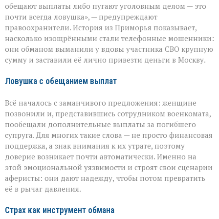
на
обещают выплаты либо пугают уголовным делом — это
самом
почти всегда ловушка», — предупреждают
больном»:
правоохранители. История из Приморья показывает,
вдова
военного
насколько изощрёнными стали телефонные мошенники:
лишилась
они обманом выманили у вдовы участника СВО крупную
миллионов
сумму и заставили её лично привезти деньги в Москву.
из‑за
аферистов
Ловушка с обещанием выплат
Всё началось с заманчивого предложения: женщине
позвонили и, представившись сотрудником военкомата,
пообещали дополнительные выплаты за погибшего
супруга. Для многих такие слова — не просто финансовая
поддержка, а знак внимания к их утрате, поэтому
доверие возникает почти автоматически. Именно на
этой эмоциональной уязвимости и строят свои сценарии
аферисты: они дают надежду, чтобы потом превратить
её в рычаг давления.
Страх как инструмент обмана