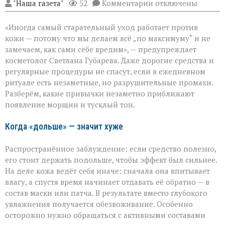
к
"Наша газета"
52
Комментарии
отключены
записи
«Вы
«Иногда самый старательный уход работает против
думаете,
что
кожи — потому что мы делаем всё „по максимуму“ и не
ухаживаете,
замечаем, как сами себе вредим», — предупреждает
а
косметолог Светлана Губарева. Даже дорогие средства и
на
деле
регулярные процедуры не спасут, если в ежедневном
ускоряете
ритуале есть незаметные, но разрушительные промахи.
старение»:
Разберём, какие привычки незаметно приближают
косметолог
появление морщин и тусклый тон.
о
скрытых
ошибках
Когда «дольше» — значит хуже
в
уходе
Распространённое заблуждение: если средство полезно,
его стоит держать подольше, чтобы эффект был сильнее.
На деле кожа ведёт себя иначе: сначала она впитывает
влагу, а спустя время начинает отдавать её обратно — в
состав маски или патча. В результате вместо глубокого
увлажнения получается обезвоживание. Особенно
осторожно нужно обращаться с активными составами