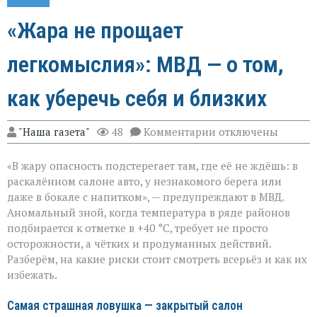
«Жара не прощает
легкомыслия»: МВД — о том,
как уберечь себя и близких
к
"Наша газета"
48
Комментарии
отключены
записи
«Жара
«В жару опасность подстерегает там, где её не ждёшь: в
не
прощает
раскалённом салоне авто, у незнакомого берега или
легкомыслия»:
даже в бокале с напитком», — предупреждают в МВД.
МВД — о
Аномальный зной, когда температура в ряде районов
том,
как
подбирается к отметке в +40 °C, требует не просто
уберечь
осторожности, а чётких и продуманных действий.
себя
Разберём, на какие риски стоит смотреть всерьёз и как их
и
избежать.
близких
Самая страшная ловушка — закрытый салон