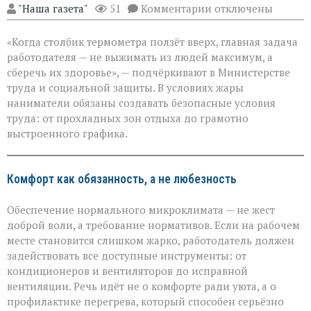
к
"Наша газета"
51
Комментарии
отключены
записи
«Жара
«Когда столбик термометра ползёт вверх, главная задача
не
должна
работодателя — не выжимать из людей максимум, а
стоить
сберечь их здоровье», — подчёркивают в Министерстве
здоровья»:
труда и социальной защиты. В условиях жары
Минтруда — о
защите
наниматели обязаны создавать безопасные условия
работников
труда: от прохладных зон отдыха до грамотно
в
выстроенного графика.
зной
Комфорт как обязанность, а не любезность
Обеспечение нормального микроклимата — не жест
доброй воли, а требование нормативов. Если на рабочем
месте становится слишком жарко, работодатель должен
задействовать все доступные инструменты: от
кондиционеров и вентиляторов до исправной
вентиляции. Речь идёт не о комфорте ради уюта, а о
профилактике перегрева, который способен серьёзно