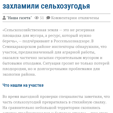
захламили сельхозугодья
к
"Наша газета"
51
Комментарии
отключены
записи
«Земля
«Сельскохозяйственная земля — это не резервная
не
должна
площадка для мусора, а ресурс, который нужно
превращаться
беречь», — подчёркивают в Россельхознадзоре. В
в
Семикаракорском районе инспекторы обнаружили, что
свалку»:
в
участок, предназначенный для аграрной работы,
Семикаракорском
оказался частично засыпан строительным мусором и
районе
бытовыми отходами. Ситуация грозит не только потерей
захламили
плодородия, но и долгосрочными проблемами для
сельхозугодья
экологии района.
Что нашли на участке
Во время выездной проверки специалисты заметили, что
часть сельхозугодий превратилась в стихийную свалку.
На сравнительно небольшой территории скопились