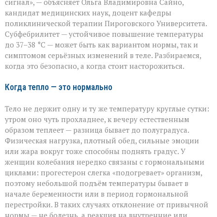
сигнал», — объясняет Ольга Владимировна Сайно,
скрывает
температура
кандидат медицинских наук, доцент кафедры
37–
поликлинической терапии Пироговского Университета.
38 °C
Субфебрилитет — устойчивое повышение температуры
до 37–38 °C — может быть как вариантом нормы, так и
симптомом серьёзных изменений в теле. Разбираемся,
когда это безопасно, а когда стоит насторожиться.
Когда тепло — это нормально
Тело не держит одну и ту же температуру круглые сутки:
утром оно чуть прохладнее, к вечеру естественным
образом теплеет — разница бывает до полуградуса.
Физическая нагрузка, плотный обед, сильные эмоции
или жара вокруг тоже способны поднять градус. У
женщин колебания нередко связаны с гормональными
циклами: прогестерон слегка «подогревает» организм,
поэтому небольшой подъём температуры бывает в
начале беременности или в период гормональной
перестройки. В таких случаях отклонение от привычной
нормы — не болезнь, а реакция на внутренние или