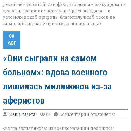
развитием событий. Сам факт, что экипаж эвакуирован в
целости, воспринимается как серьёзная удача — в
условиях дикой природы благополучный исход не
гарантирован даже при самых чётких планах.
08
АВГ
«Они сыграли на самом
больном»: вдова военного
лишилась миллионов из‑за
аферистов
к
"Наша газета"
61
Комментарии
отключены
записи
«Они
«Когда звонят якобы из военкомата или полиции и
сыграли