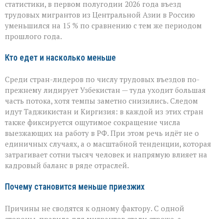
статистики, в первом полугодии 2026 года въезд
трудовых
мигрантов
трудовых мигрантов из Центральной Азии в Россию
в
уменьшился на 15 % по сравнению с тем же периодом
РФ
прошлого года.
сокращается
Кто едет и насколько меньше
Среди стран-лидеров по числу трудовых въездов по-
прежнему лидирует Узбекистан — туда уходит большая
часть потока, хотя темпы заметно снизились. Следом
идут Таджикистан и Киргизия: в каждой из этих стран
также фиксируется ощутимое сокращение числа
выезжающих на работу в РФ. При этом речь идёт не о
единичных случаях, а о масштабной тенденции, которая
затрагивает сотни тысяч человек и напрямую влияет на
кадровый баланс в ряде отраслей.
Почему становится меньше приезжих
Причины не сводятся к одному фактору. С одной