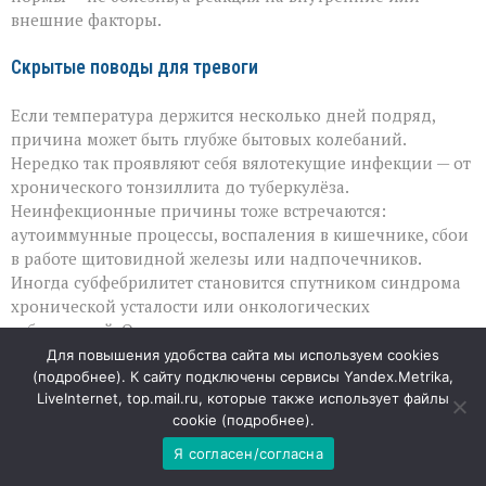
внешние факторы.
Скрытые поводы для тревоги
Если температура держится несколько дней подряд,
причина может быть глубже бытовых колебаний.
Нередко так проявляют себя вялотекущие инфекции — от
хронического тонзиллита до туберкулёза.
Неинфекционные причины тоже встречаются:
аутоиммунные процессы, воспаления в кишечнике, сбои
в работе щитовидной железы или надпочечников.
Иногда субфебрилитет становится спутником синдрома
хронической усталости или онкологических
заболеваний. Отдельно стоит помнить о лекарствах:
некоторые препараты, включая антибиотики и
Для повышения удобства сайта мы используем cookies
гормональные средства, могут влиять на
(
подробнее
). К сайту подключены сервисы Yandex.Metrika,
LiveInternet, top.mail.ru, которые также использует файлы
терморегуляцию.
cookie (
подробнее
).
На какие сигналы стоит обратить внимание
Я согласен/согласна