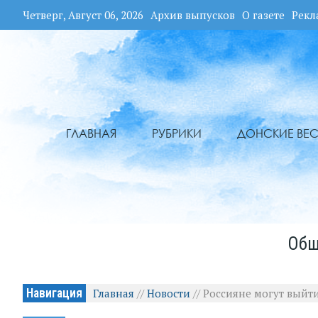
Четверг, Август 06, 2026
Архив выпусков
О газете
Рекл
ГЛАВНАЯ
РУБРИКИ
ДОНСКИЕ ВЕС
Общ
Навигация
Главная
//
Новости
//
Россияне могут выйт