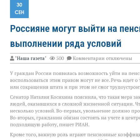
30
СЕН
Россияне могут выйти на пенс
выполнении ряда условий
к
"Наша газета"
500
Комментарии
отключены
записи
Россияне
У граждан России появилась возможность уйти на пенс
могут
выйти
воспользоваться этим правом могут не все. Речь идет о
на
или сокращения штата и при этом не смог трудоустроит
пенсию
на
Сенатор Наталия Косихина пояснила, что такая мера 
два
людей, оказавшихся в сложной жизненной ситуации. Ч
года
несколько условий. Во-первых, увольнение должно пр
раньше
при
Во-вторых, гражданин обязан состоять на учете в цент
выполнении
подходящую работу, пишет РИАН.
ряда
условий
Кроме того, важную роль играют пенсионные коэффици