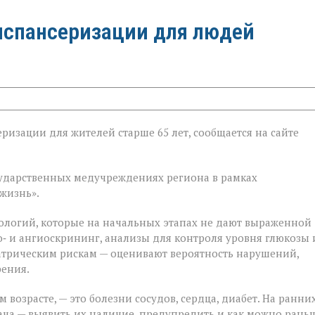
испансеризации для людей
ризации для жителей старше 65 лет, сообщается на сайте
ии
государственных медучреждениях региона в рамках
жизнь».
ологий, которые на начальных этапах не дают выраженной
‑ и ангиоскрининг, анализы для контроля уровня глюкозы 
атрическим рискам — оценивают вероятность нарушений,
рения.
 возрасте, — это болезни сосудов, сердца, диабет. На ранни
ача — выявить их наличие, предупредить и как можно рань