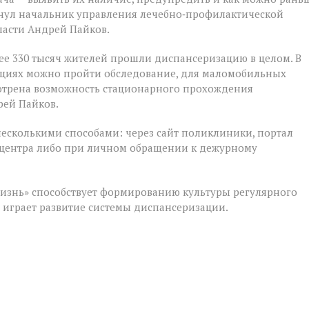
кнул начальник управления лечебно‑профилактической
ласти Андрей Пайков.
ее 330 тысяч жителей прошли диспансеризацию в целом. В
ациях можно пройти обследование, для маломобильных
мотрена возможность стационарного прохождения
рей Пайков.
несколькими способами: через сайт поликлиники, портал
лл‑центра либо при личном обращении к дежурному
изнь» способствует формированию культуры регулярного
м играет развитие системы диспансеризации.