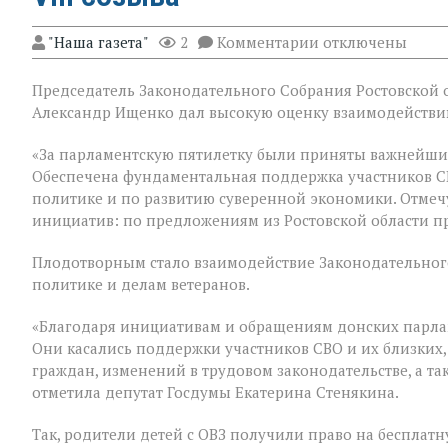
к
"Наша газета"
2
Комментарии
отключены
записи
В
Председатель Законодательного Собрания Ростовской о
Государственной
Думе
Александр Ищенко дал высокую оценку взаимодействию
России
состоялось
«За парламентскую пятилетку были приняты важнейши
заключительное
Обеспечена фундаментальная поддержка участников С
пленарное
заседание
политике и по развитию суверенной экономики. Отмеч
весенней
инициатив: по предложениям из Ростовской области п
сессии,
ставшее
Плодотворным стало взаимодействие Законодательного
последним
для
политике и делам ветеранов.
VIII
созыва
«Благодаря инициативам и обращениям донских парла
Они касались поддержки участников СВО и их близких,
граждан, изменений в трудовом законодательстве, а т
отметила депутат Госдумы Екатерина Стенякина.
Так, родители детей с ОВЗ получили право на бесплатн