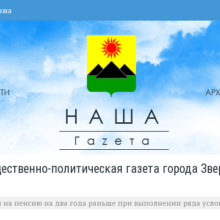
ама
ТИ
АР
НАША
Гаzета
ественно-политическая газета города Зве
и на пенсию на два года раньше при выполнении ряда усл