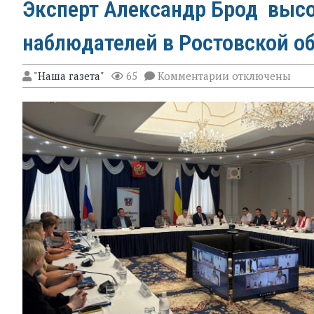
Эксперт Александр Брод высо
наблюдателей в Ростовской о
к
"Наша газета"
65
Комментарии
отключены
записи
Эксперт
Александр
Брод
высоко
оценил
подготовку
наблюдателей
в
Ростовской
области