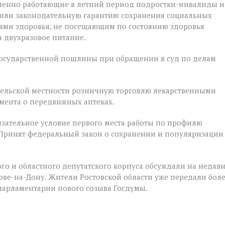
ременно работающие в летний период подростки-инвалиды и
чили законодательную гарантию сохранения социальных
ями здоровья, не посещающим по состоянию здоровья
 двухразовое питание.
государственной пошлины при обращении в суд по делам
 сельской местности розничную торговлю лекарственными
мента о передвижных аптеках.
зательное условие первого места работы по профилю
 Принят федеральный закон о сохранении и популяризации
го и областного депутатского корпуса обсуждали на недав
е-на-Дону. Жители Ростовской области уже передали бол
 парламентарии нового созыва Госдумы.