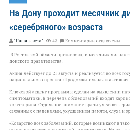
На Дону проходит месячник д
«серебряного» возраста
к
"Наша газета"
42
Комментарии
отключены
записи
На
В Ростовской области организовали месячник диспансе
Дону
проходит
донского правительства.
месячник
диспансеризац
Акция действует до 21 августа и реализуется во всех 
для
национального проекта «Продолжительная и активная 
людей
«серебряного»
возраста
Ключевой акцент программы сделан на выявлении пат
симптоматики. В перечень обследований входят кардио
холестерина. Отдельное внимание врачи уделяют гери
связанных с падениями, ухудшением памяти, слуха и з
«Коварство всех заболеваний, которые возникают в таком
стадиях зачастую нет никакой симптоматики. Наша зад