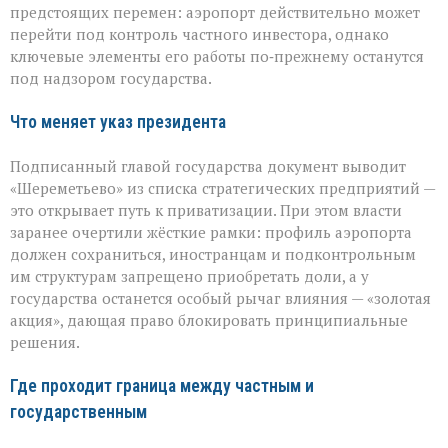
предстоящих перемен: аэропорт действительно может
руки,
а
перейти под контроль частного инвестора, однако
что
ключевые элементы его работы по‑прежнему останутся
останется
под надзором государства.
у
государства
Что меняет указ президента
Подписанный главой государства документ выводит
«Шереметьево» из списка стратегических предприятий —
это открывает путь к приватизации. При этом власти
заранее очертили жёсткие рамки: профиль аэропорта
должен сохраниться, иностранцам и подконтрольным
им структурам запрещено приобретать доли, а у
государства останется особый рычаг влияния — «золотая
акция», дающая право блокировать принципиальные
решения.
Где проходит граница между частным и
государственным