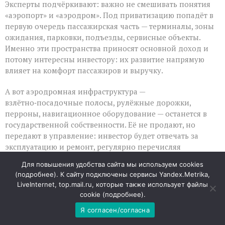
Эксперты подчёркивают: важно не смешивать понятия
«аэропорт» и «аэродром». Под приватизацию попадёт в
первую очередь пассажирская часть — терминалы, зоны
ожидания, парковки, подъезды, сервисные объекты.
Именно эти пространства приносят основной доход и
потому интересны инвестору: их развитие напрямую
влияет на комфорт пассажиров и выручку.
А вот аэродромная инфраструктура —
взлётно‑посадочные полосы, рулёжные дорожки,
перроны, навигационное оборудование — останется в
государственной собственности. Её не продают, но
передают в управление: инвестор будет отвечать за
эксплуатацию и ремонт, регулярно перечисляя
государству концессионный платёж. Такой формат
Для повышения удобства сайта мы используем cookies
выгоден обеим сторонам: бизнес заинтересован
(
подробнее
). К сайту подключены сервисы Yandex.Metrika,
поддерживать объекты в порядке, ведь от их состояния
LiveInternet, top.mail.ru, которые также использует файлы
зависит работа всего аэропорта.
cookie (
подробнее
).
Я согласен/согласна
Зачем это нужно и чего ждать пассажирам