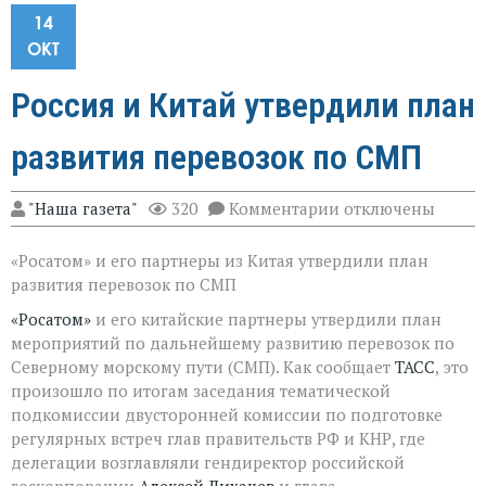
14
ОКТ
Россия и Китай утвердили план
развития перевозок по СМП
к
"Наша газета"
320
Комментарии
отключены
записи
Россия
«Росатом» и его партнеры из Китая утвердили план
и
Китай
развития перевозок по СМП
утвердили
план
«Росатом»
и его китайские партнеры утвердили план
развития
мероприятий по дальнейшему развитию перевозок по
перевозок
Северному морскому пути (СМП). Как сообщает
ТАСС
, это
по
произошло по итогам заседания тематической
СМП
подкомиссии двусторонней комиссии по подготовке
регулярных встреч глав правительств РФ и КНР, где
делегации возглавляли гендиректор российской
госкорпорации
Алексей Лихачев
и глава