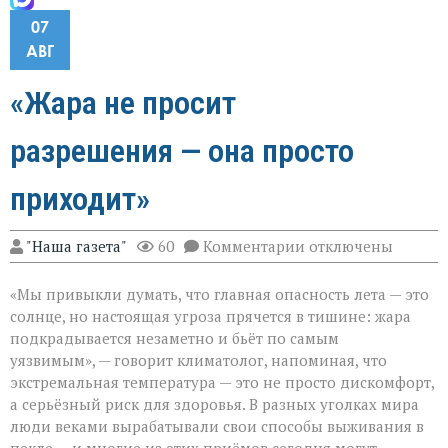
07
АВГ
«Жара не просит
разрешения — она просто
приходит»
к
"Наша газета"
60
Комментарии
отключены
записи
«Жара
«Мы привыкли думать, что главная опасность лета — это
не
просит
солнце, но настоящая угроза прячется в тишине: жара
разрешения — она
подкрадывается незаметно и бьёт по самым
просто
уязвимым», — говорит климатолог, напоминая, что
приходит»
экстремальная температура — это не просто дискомфорт,
а серьёзный риск для здоровья. В разных уголках мира
люди веками вырабатывали свои способы выживания в