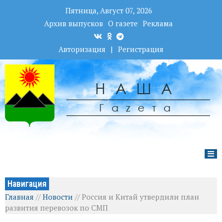
Пятница, Август 07, 2026
Архив выпусков
О газете
Реклама
Авторизация
|
Регистрация
НАША
Гаzета
Навигация
Главная
//
Новости
//
Россия и Китай утвердили план
развития перевозок по СМП