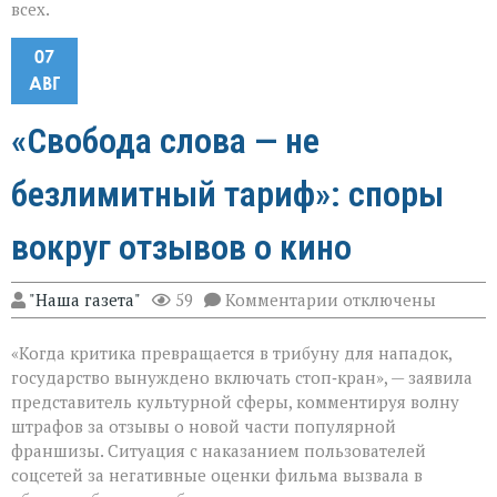
всех.
07
АВГ
«Свобода слова — не
безлимитный тариф»: споры
вокруг отзывов о кино
к
"Наша газета"
59
Комментарии
отключены
записи
«Свобода
«Когда критика превращается в трибуну для нападок,
слова — не
безлимитный
государство вынуждено включать стоп‑кран», — заявила
тариф»:
представитель культурной сферы, комментируя волну
споры
штрафов за отзывы о новой части популярной
вокруг
отзывов
франшизы. Ситуация с наказанием пользователей
о
соцсетей за негативные оценки фильма вызвала в
кино