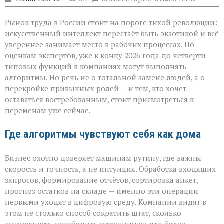
записи
«ИИ
Рынок труда в России стоит на пороге тихой революции:
не
придёт
искусственный интеллект перестаёт быть экзотикой и всё
с
увереннее занимает место в рабочих процессах. По
табличкой
оценкам экспертов, уже к концу 2026 года до четверти
“вы
уволены” — он
типовых функций в компаниях могут выполнять
тихо
алгоритмы. Но речь не о тотальной замене людей, а о
перепишет
перекройке привычных ролей — и тем, кто хочет
правила
оставаться востребованным, стоит присмотреться к
игры»
переменам уже сейчас.
Где алгоритмы чувствуют себя как дома
Бизнес охотно доверяет машинам рутину, где важны
скорость и точность, а не интуиция. Обработка входящих
запросов, формирование отчётов, сортировка анкет,
прогноз остатков на складе — именно эти операции
первыми уходят в цифровую среду. Компании видят в
этом не столько способ сократить штат, сколько