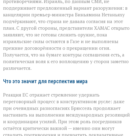
противоречиями. Израиль, по данным СМИ, не
поддерживает предложенный вариант разоружения: в
канцелярии премьер‑министра Биньямина Нетаньяху
подчёркивают, что страна не давала согласия на этот
план. С другой стороны, представители ХАМАС открыто
заявляют, что не готовы сложить оружие, пока
израильские силы остаются в Газе и не выполнены
прежние договорённости о прекращении огня.
Получается, что на бумаге контуры соглашения есть, а
политическая воля к его воплощению у сторон заметно
различается.
Что это значит для перспектив мира
Реакция ЕС отражает стремление удержать
переговорный процесс в конструктивном русле: даже
при очевидных разногласиях Брюссель продолжает
настаивать на выполнении международных резолюций
и координации усилий. При этом роль посредников
остаётся критически важной — именно они могут
сгладить противоречия и превратить декларативные