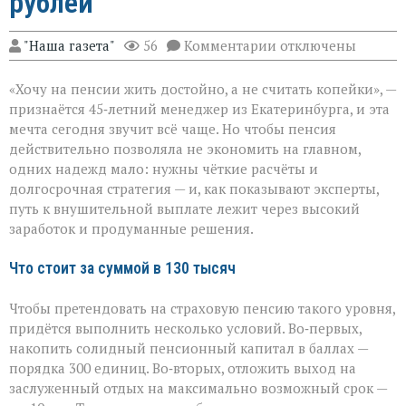
рублей
к
"Наша газета"
56
Комментарии
отключены
записи
Пенсия
«Хочу на пенсии жить достойно, а не считать копейки», —
мечты:
что
признаётся 45‑летний менеджер из Екатеринбурга, и эта
нужно,
мечта сегодня звучит всё чаще. Но чтобы пенсия
чтобы
действительно позволяла не экономить на главном,
получать
130
одних надежд мало: нужны чёткие расчёты и
тысяч
долгосрочная стратегия — и, как показывают эксперты,
рублей
путь к внушительной выплате лежит через высокий
заработок и продуманные решения.
Что стоит за суммой в 130 тысяч
Чтобы претендовать на страховую пенсию такого уровня,
придётся выполнить несколько условий. Во‑первых,
накопить солидный пенсионный капитал в баллах —
порядка 300 единиц. Во‑вторых, отложить выход на
заслуженный отдых на максимально возможный срок —