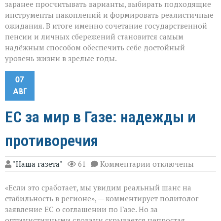
заранее просчитывать варианты, выбирать подходящие
инструменты накоплений и формировать реалистичные
ожидания. В итоге именно сочетание государственной
пенсии и личных сбережений становится самым
надёжным способом обеспечить себе достойный
уровень жизни в зрелые годы.
07
АВГ
ЕС за мир в Газе: надежды и
противоречия
к
"Наша газета"
61
Комментарии
отключены
записи
ЕС
«Если это сработает, мы увидим реальный шанс на
за
мир
стабильность в регионе», — комментирует политолог
в
заявление ЕС о соглашении по Газе. Но за
Газе:
оптимистичными словами скрывается непростая