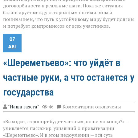
договорённости в реальные шаги. Пока же ситуация
балансирует между осторожным оптимизмом и
пониманием, что путь к устойчивому миру будет долгим
и потребует компромиссов от всех участников.
07
АВГ
«Шереметьево»: что уйдёт в
частные руки, а что останется у
государства
к
"Наша газета"
46
Комментарии
отключены
записи
«Шереметьево»:
«Выходит, аэропорт будет частным, но не до конца?» —
что
уйдёт
удивляется пассажир, узнавший о приватизации
в
«Шереметьево». И в этом недоумении — вся суть
частные