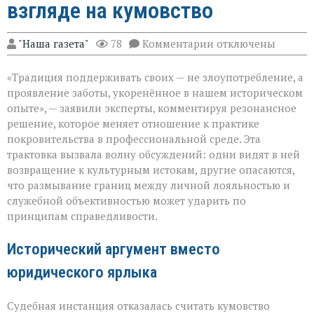
взгляде на кумовство
к
"Наша газета"
78
Комментарии
отключены
записи
«Семья — это
«Традиция поддерживать своих — не злоупотребление, а
не
только
проявление заботы, укоренённое в нашем историческом
опора,
опыте», — заявили эксперты, комментируя резонансное
но
решение, которое меняет отношение к практике
и
пропуск?» — о
покровительства в профессиональной среде. Эта
новом
трактовка вызвала волну обсуждений: одни видят в ней
взгляде
возвращение к культурным истокам, другие опасаются,
на
что размывание границ между личной лояльностью и
кумовство
служебной объективностью может ударить по
принципам справедливости.
Исторический аргумент вместо
юридического ярлыка
Судебная инстанция отказалась считать кумовство