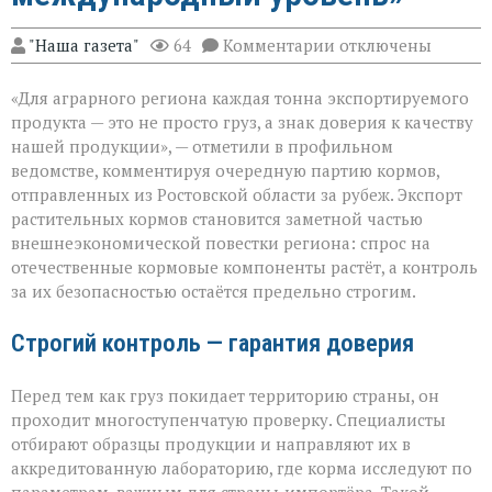
к
"Наша газета"
64
Комментарии
отключены
записи
«Донской
«Для аграрного региона каждая тонна экспортируемого
шрот
выходит
продукта — это не просто груз, а знак доверия к качеству
на
нашей продукции», — отметили в профильном
международный
ведомстве, комментируя очередную партию кормов,
уровень»
отправленных из Ростовской области за рубеж. Экспорт
растительных кормов становится заметной частью
внешнеэкономической повестки региона: спрос на
отечественные кормовые компоненты растёт, а контроль
за их безопасностью остаётся предельно строгим.
Строгий контроль — гарантия доверия
Перед тем как груз покидает территорию страны, он
проходит многоступенчатую проверку. Специалисты
отбирают образцы продукции и направляют их в
аккредитованную лабораторию, где корма исследуют по