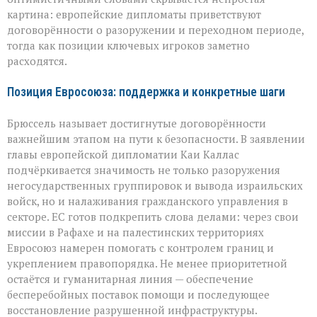
надежды
и
картина: европейские дипломаты приветствуют
противоречия
договорённости о разоружении и переходном периоде,
тогда как позиции ключевых игроков заметно
расходятся.
Позиция Евросоюза: поддержка и конкретные шаги
Брюссель называет достигнутые договорённости
важнейшим этапом на пути к безопасности. В заявлении
главы европейской дипломатии Каи Каллас
подчёркивается значимость не только разоружения
негосударственных группировок и вывода израильских
войск, но и налаживания гражданского управления в
секторе. ЕС готов подкрепить слова делами: через свои
миссии в Рафахе и на палестинских территориях
Евросоюз намерен помогать с контролем границ и
укреплением правопорядка. Не менее приоритетной
остаётся и гуманитарная линия — обеспечение
бесперебойных поставок помощи и последующее
восстановление разрушенной инфраструктуры.