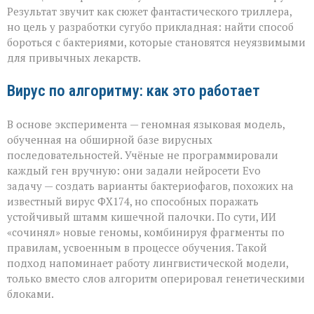
а
Результат звучит как сюжет фантастического триллера,
для
но цель у разработки сугубо прикладная: найти способ
спасения»
бороться с бактериями, которые становятся неуязвимыми
для привычных лекарств.
Вирус по алгоритму: как это работает
В основе эксперимента — геномная языковая модель,
обученная на обширной базе вирусных
последовательностей. Учёные не программировали
каждый ген вручную: они задали нейросети Evo
задачу — создать варианты бактериофагов, похожих на
известный вирус ФХ174, но способных поражать
устойчивый штамм кишечной палочки. По сути, ИИ
«сочинял» новые геномы, комбинируя фрагменты по
правилам, усвоенным в процессе обучения. Такой
подход напоминает работу лингвистической модели,
только вместо слов алгоритм оперировал генетическими
блоками.