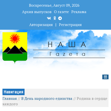
Воскресенье, Август 09, 2026
Архив выпусков
О газете
Реклама
Авторизация
|
Регистрация
НАША
Гаzета
Навигация
Главная
//
В День народного единства
//
Родина в сердце
каждого