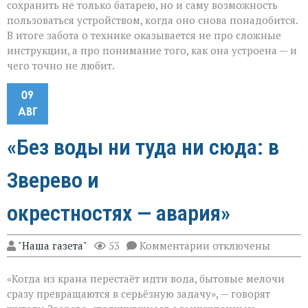
сохранить не только батарею, но и саму возможность
пользоваться устройством, когда оно снова понадобится.
В итоге забота о технике оказывается не про сложные
инструкции, а про понимание того, как она устроена — и
чего точно не любит.
09
АВГ
«Без воды ни туда ни сюда: в
Зверево и
окрестностях — авария»
к
"Наша газета"
53
Комментарии
отключены
записи
«Без
«Когда из крана перестаёт идти вода, бытовые мелочи
воды
ни
сразу превращаются в серьёзную задачу», — говорят
туда