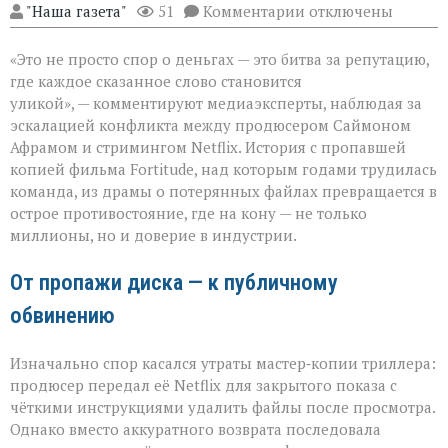
к
"Наша газета"
51
Комментарии
отключены
записи
«Когда
«Это не просто спор о деньгах — это битва за репутацию,
слово
бьёт
где каждое сказанное слово становится
больнее
уликой», — комментируют медиаэксперты, наблюдая за
иска:
эскалацией конфликта между продюсером Саймоном
новый
виток
Афрамом и стримингом Netflix. История с пропавшей
спора
копией фильма Fortitude, над которым годами трудилась
Netflix
команда, из драмы о потерянных файлах превращается в
и
острое противостояние, где на кону — не только
продюсера»
миллионы, но и доверие в индустрии.
От пропажи диска — к публичному
обвинению
Изначально спор касался утраты мастер‑копии триллера:
продюсер передал её Netflix для закрытого показа с
чёткими инструкциями удалить файлы после просмотра.
Однако вместо аккуратного возврата последовала