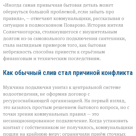
«Унитаз
«Иногда самая привычная бытовая деталь может
как
повод
обернуться большой проблемой, если забыть про
для
правила», — отмечают коммунальщики, рассказывая о
многомиллионног
ситуации в подмосковном Поварово. История жителя
долга:
коммунальная
Солнечногорска, столкнувшегося с внушительным
история
долгом из‑за самовольного подключения сантехники,
с
стала наглядным примером того, как бытовая
серьёзным
небрежность способна привести к серьёзным
финалом»
финансовым и техническим последствиям.
Как обычный слив стал причиной конфликта
Мужчина подключил унитаз к центральной системе
водоотведения, не оформив договор с
ресурсоснабжающей организацией. На первый взгляд,
это казалось простым решением бытового вопроса, но с
точки зрения коммунальных правил — это
несанкционированное подключение. Когда установить
контакт с собственником не получилось, коммунальщики
пошли на крайнюю меру: ограничили приём сточных