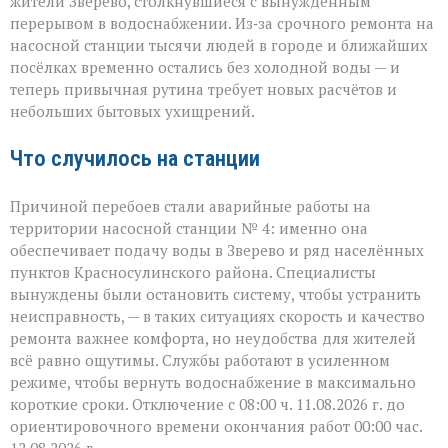
жители Зверево, столкнувшиеся с вынужденным
ни
перерывом в водоснабжении. Из‑за срочного ремонта на
сюда:
в
насосной станции тысячи людей в городе и ближайших
Зверево
посёлках временно остались без холодной воды — и
и
теперь привычная рутина требует новых расчётов и
окрестностях — ава
небольших бытовых ухищрений.
Что случилось на станции
Причиной перебоев стали аварийные работы на
территории насосной станции № 4: именно она
обеспечивает подачу воды в Зверево и ряд населённых
пунктов Красносулинского района. Специалисты
вынуждены были остановить систему, чтобы устранить
неисправность, — в таких ситуациях скорость и качество
ремонта важнее комфорта, но неудобства для жителей
всё равно ощутимы. Службы работают в усиленном
режиме, чтобы вернуть водоснабжение в максимально
короткие сроки. Отключение с 08:00 ч. 11.08.2026 г. до
ориентировочного времени окончания работ 00:00 час.