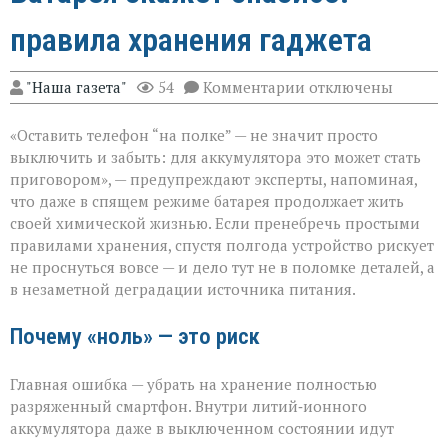
правила хранения гаджета
к
"Наша газета"
54
Комментарии
отключены
записи
Батарея
«Оставить телефон “на полке” — не значит просто
скажет
спасибо:
выключить и забыть: для аккумулятора это может стать
правила
приговором», — предупреждают эксперты, напоминая,
хранения
что даже в спящем режиме батарея продолжает жить
гаджета
своей химической жизнью. Если пренебречь простыми
правилами хранения, спустя полгода устройство рискует
не проснуться вовсе — и дело тут не в поломке деталей, а
в незаметной деградации источника питания.
Почему «ноль» — это риск
Главная ошибка — убрать на хранение полностью
разряженный смартфон. Внутри литий‑ионного
аккумулятора даже в выключенном состоянии идут