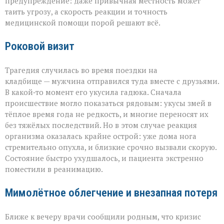
трагедией»
предупреждение: даже привычная местность может
таить угрозу, а скорость реакции и точность
медицинской помощи порой решают всё.
Роковой визит
Трагедия случилась во время поездки на
кладбище — мужчина отправился туда вместе с друзьями.
В какой‑то момент его укусила гадюка. Сначала
происшествие могло показаться рядовым: укусы змей в
тёплое время года не редкость, и многие переносят их
без тяжёлых последствий. Но в этом случае реакция
организма оказалась крайне острой: уже дома нога
стремительно опухла, и близкие срочно вызвали скорую.
Состояние быстро ухудшалось, и пациента экстренно
поместили в реанимацию.
Мимолётное облегчение и внезапная потеря
Ближе к вечеру врачи сообщили родным, что кризис