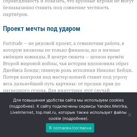
справедливость и показать, что крупные игроки не могут
безнаказанно ставить под сомнение честность
партнёров.
Проект мечты под ударом
Fortitude — не рядовой проект, а семилетняя работа, в
которую вложены не только финансы, но и личные
амбиции команды. В центре сюжета — шпион времён
Второй мировой войны, чья история вдохновила образ
Джеймса Бонда; главную роль исполнил Николас Кейдж.
Потеря контроля над мастер‑копией ставит под угрозу
весь дальнейший путь картины: от продаж прав до
наградного сезона. Для индустрии этот случай
становится тревожным сигналом: даже при работе с
Для повышения удобства сайта мы используем cookies
гигантами вопрос безопасности материалов остаётся
(
подробнее
). К сайту подключены сервисы Yandex.Metrika,
критически важным, а публичная риторика способна
LiveInternet, top.mail.ru, которые также использует файлы
ранить не меньше, чем юридические просчёты.
cookie (
подробнее
).
Я согласен/согласна
09