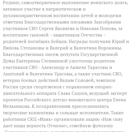
Родине, самоотверженное выполнение воинского долга,
активное участие в патриотическом и
духовнонравственном воспитании детей и молодежи
отметила Благодарственными письмами Заксобрания
участников СВО Сергея Яковлева и Николая Попова, за
воспитание сыновей – защитников Отечества –
родителей погибших бойцов. Награды получили Юрий и
Любовь Степановы и Валерий и Валентина Воронины.
Благодарственных писем депутата Государственной
Думы Екатерины Стенякиной удостоены родители
участников СВО - Александр и Анжела Тарасовы и
Анатолий и Валентина Урасовы, а также участник СВО,
ветеран боевых действий Вадим Соловей, чемпион
России среди спортсменов с поражением опорно-
двигательного аппарата Слава Садоев, ведущий эксперт
проектов Российского детско-юношеского центра Елена
Мельникова. К поздравлениям присоединились
творческие коллективы и сольные исполнители. Также
работники СКЦ «Маяк» организовали акцию «Нам силу
дает наша верность Отчизне», семейную фотозону
«Созвездие народов» и выставку мастеров декоративно –