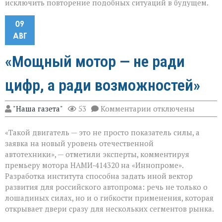
исключить повторение подобных ситуаций в будущем.
09
АВГ
«Мощный мотор — не ради
цифр, а ради возможностей»
к
"Наша газета"
53
Комментарии
отключены
записи
«Мощный
«Такой двигатель — это не просто показатель силы, а
мотор — не
ради
заявка на новый уровень отечественной
цифр,
автотехники», — отметили эксперты, комментируя
а
премьеру мотора НАМИ‑414320 на «Иннопроме».
ради
возможностей»
Разработка института способна задать иной вектор
развития для российского автопрома: речь не только о
лошадиных силах, но и о гибкости применения, которая
открывает двери сразу для нескольких сегментов рынка.