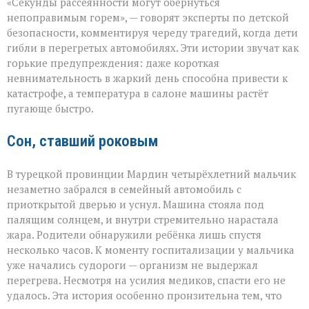
«Секунды рассеянности могут обернуться
не
прощает
непоправимым горем», — говорят эксперты по детской
невнимательности
безопасности, комментируя череду трагедий, когда дети
трагедии
гибли в перегретых автомобилях. Эти истории звучат как
в
раскалённых
горькие предупреждения: даже короткая
машинах»
невнимательность в жаркий день способна привести к
катастрофе, а температура в салоне машины растёт
пугающе быстро.
Сон, ставший роковым
В турецкой провинции Мардин четырёхлетний мальчик
незаметно забрался в семейный автомобиль с
приоткрытой дверью и уснул. Машина стояла под
палящим солнцем, и внутри стремительно нарастала
жара. Родители обнаружили ребёнка лишь спустя
несколько часов. К моменту госпитализации у мальчика
уже начались судороги — организм не выдержал
перегрева. Несмотря на усилия медиков, спасти его не
удалось. Эта история особенно пронзительна тем, что