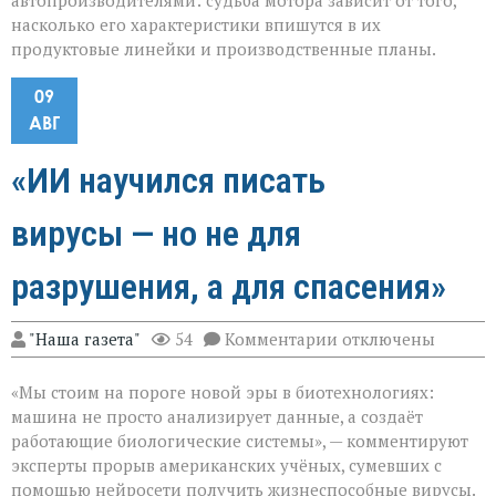
автопроизводителями: судьба мотора зависит от того,
насколько его характеристики впишутся в их
продуктовые линейки и производственные планы.
09
АВГ
«ИИ научился писать
вирусы — но не для
разрушения, а для спасения»
к
"Наша газета"
54
Комментарии
отключены
записи
«ИИ
«Мы стоим на пороге новой эры в биотехнологиях:
научился
писать
машина не просто анализирует данные, а создаёт
вирусы — но
работающие биологические системы», — комментируют
не
эксперты прорыв американских учёных, сумевших с
для
разрушения,
помощью нейросети получить жизнеспособные вирусы.