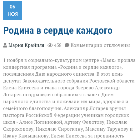
06
НОЯ
Родина в сердце каждого
к
Мария Крайняя
438
Комментарии
отключены
записи
Родина
1 ноября в социально-культурном центре «Маяк» прошла
в
сердце
концертная программа «Родина в сердце каждого»,
каждого
посвященная Дню народного единства. В этот день
депутат Законодательного собрания Ростовской области
Елена Елисеева и глава города Зверево Александр
Лотарев поздравили собравшихся в зале с Днем
народного единства и пожелали им мира, здоровья и
семейного благополучия. Александр Лотарев вручил
паспорта Российской Федерации ученикам городских
школ - Алисе Логвиновой, Артему Федотову, Николаю
Скороходову, Николаю Сироткину, Максиму Тарунову и
Ивану Камышанову. Елена Елисеева за преданность