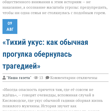
общественного внимания к этим историям — не
наказание, а осознание масштаба угрозы: предупредить,
чтобы ни одна семья не столкнулась с подобным горем.
09
АВГ
«Тихий укус: как обычная
прогулка обернулась
трагедией»
к
"Наша газета"
53
Комментарии
отключены
записи
«Тихий
«Иногда опасность прячется там, где её совсем не
укус:
как
ждёшь», — говорят очевидцы, вспоминая случай в
обычная
Кисловодске, где укус обычной гадюки оборвал жизнь
прогулка
пожилого мужчины. История звучит как
обернулась