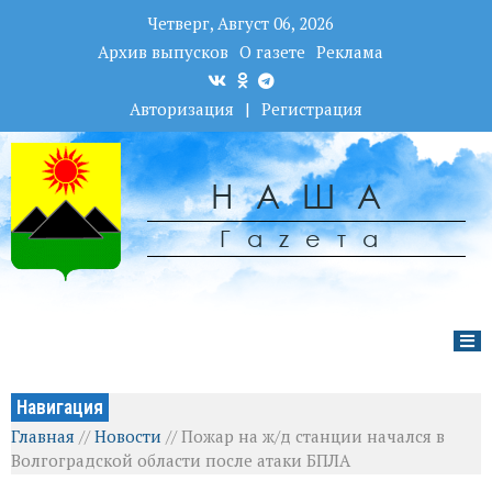
Четверг, Август 06, 2026
Архив выпусков
О газете
Реклама
Авторизация
|
Регистрация
НАША
Гаzета
Навигация
Главная
//
Новости
//
Пожар на ж/д станции начался в
Волгоградской области после атаки БПЛА