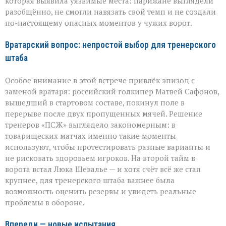
которая выявила уязвимые места: парижане выглядели
разобщённо, не смогли навязать свой темп и не создали
по-настоящему опасных моментов у чужих ворот.
Вратарский вопрос: непростой выбор для тренерского
штаба
Особое внимание в этой встрече привлёк эпизод с
заменой вратаря: российский голкипер Матвей Сафонов,
вышедший в стартовом составе, покинул поле в
перерыве после двух пропущенных мячей. Решение
тренеров «ПСЖ» выглядело закономерным: в
товарищеских матчах именно такие моменты
используют, чтобы протестировать разные варианты и
не рисковать здоровьем игроков. На второй тайм в
ворота встал Люка Шевалье — и хотя счёт всё же стал
крупнее, для тренерского штаба важнее была
возможность оценить резервы и увидеть реальные
проблемы в обороне.
Впереди — новые испытания