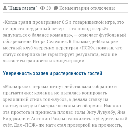
к
"Наша газета"
58
Комментарии
отключены
записи
Громкий
«Когда гранд проигрывает 0:3 в товарищеской игре, это
сюрприз
в
не просто неудачный вечер — это повод всерьёз
Пальме:
задуматься о балансе команды», — отмечает футбольный
«Мальорка»
обозреватель Игорь Селезнёв. В Пальма‑де‑Мальорке
преподала
урок
местный клуб уверенно переиграл «ПСЖ», показав, что
«ПСЖ»
статус соперника не гарантирует результата, если не
хватает сыгранности и концентрации.
Уверенность хозяев и растерянность гостей
«Мальорка» с первых минут действовала собранно и
прагматично: команда не пыталась копировать
зрелищный стиль топ‑клубов, а делала ставку на
плотную игру и быстрые выходы из обороны. Именно
эта простота и принесла плоды: голы Зиту Лувумбу, Яна
Вирджили и Антонио Раильо сложились в убедительный
счёт. Для «ПСЖ» же матч стал проверкой на прочность,