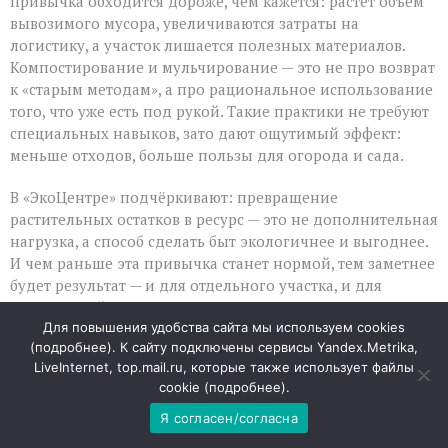
привычка обходится дороже, чем кажется: растёт объём
вывозимого мусора, увеличиваются затраты на
логистику, а участок лишается полезных материалов.
Компостирование и мульчирование — это не про возврат
к «старым методам», а про рациональное использование
того, что уже есть под рукой. Такие практики не требуют
специальных навыков, зато дают ощутимый эффект:
меньше отходов, больше пользы для огорода и сада.
В «ЭкоЦентре» подчёркивают: превращение
растительных остатков в ресурс — это не дополнительная
нагрузка, а способ сделать быт экологичнее и выгоднее.
И чем раньше эта привычка станет нормой, тем заметнее
будет результат — и для отдельного участка, и для
окружающей среды в целом.
Для повышения удобства сайта мы используем cookies
(
подробнее
). К сайту подключены сервисы Yandex.Metrika,
06
LiveInternet, top.mail.ru, которые также использует файлы
АВГ
cookie (
подробнее
).
Мобильный интернет: когда
Я согласен/согласна