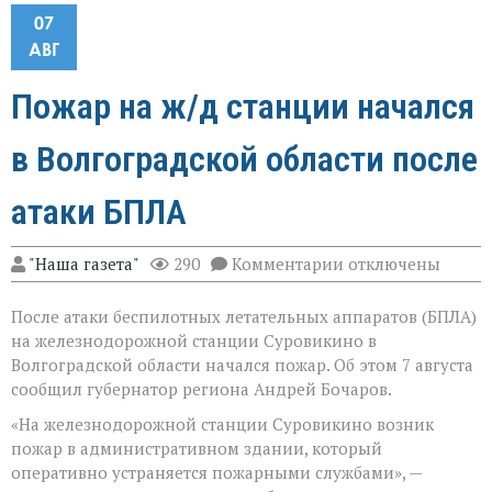
07
АВГ
Пожар на ж/д станции начался
в Волгоградской области после
атаки БПЛА
к
"Наша газета"
290
Комментарии
отключены
записи
Пожар
После атаки беспилотных летательных аппаратов (БПЛА)
на
ж/
на железнодорожной станции Суровикино в
д
Волгоградской области начался пожар. Об этом 7 августа
станции
сообщил губернатор региона Андрей Бочаров.
начался
в
«На железнодорожной станции Суровикино возник
Волгоградской
пожар в административном здании, который
области
после
оперативно устраняется пожарными службами», —
атаки