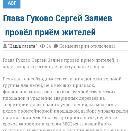
АВГ
Глава Гуково Сергей Залиев
провёл приём жителей
к
"Наша газета"
54
Комментарии
отключены
записи
Глава
Глава Гуково Сергей Залиев провёл приём жителей, в
Гуково
Сергей
ходе которого рассмотрели актуальные вопросы.
Залиев
провёл
Речь шла о необходимости создания дополнительной
приём
группы для детей, не имеющих прививок,
жителей
финансировании работ по благоустройству детских
площадок и удалению аварийных деревьев на
территории дошкольного учреждения, засыпке ямы
рядом с контейнерной площадкой, выборе управляющей
организации для многоквартирного дома, переносе
сроков капремонта кровли МКД из‑за аварийного
состояния, грейдировании и отсыпке щебнем дороги на