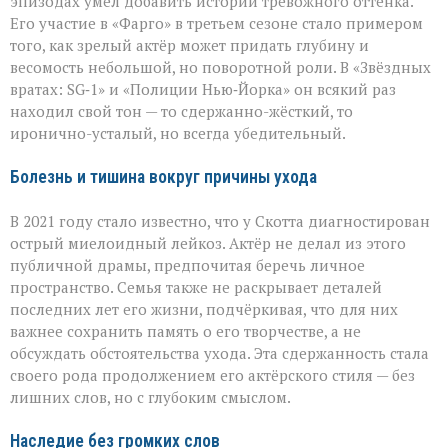
эпизодах умел добавить истории тревожного оттенка.
Его участие в «Фарго» в третьем сезоне стало примером
того, как зрелый актёр может придать глубину и
весомость небольшой, но поворотной роли. В «Звёздных
вратах: SG‑1» и «Полиции Нью‑Йорка» он всякий раз
находил свой тон — то сдержанно-жёсткий, то
иронично-усталый, но всегда убедительный.
Болезнь и тишина вокруг причины ухода
В 2021 году стало известно, что у Скотта диагностирован
острый миелоидный лейкоз. Актёр не делал из этого
публичной драмы, предпочитая беречь личное
пространство. Семья также не раскрывает деталей
последних лет его жизни, подчёркивая, что для них
важнее сохранить память о его творчестве, а не
обсуждать обстоятельства ухода. Эта сдержанность стала
своего рода продолжением его актёрского стиля — без
лишних слов, но с глубоким смыслом.
Наследие без громких слов