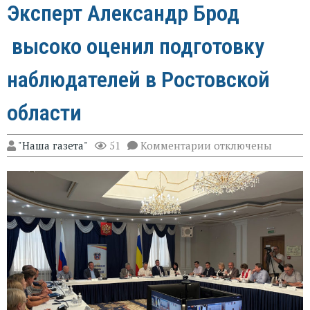
Эксперт Александр Брод
высоко оценил подготовку
наблюдателей в Ростовской
области
к
"Наша газета"
51
Комментарии
отключены
записи
Эксперт
Александр
Брод
высоко
оценил
подготовку
наблюдателей
в
Ростовской
области