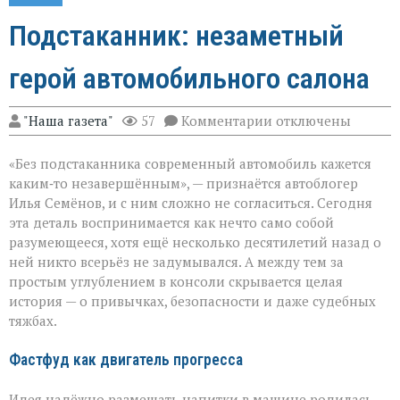
Подстаканник: незаметный
герой автомобильного салона
к
"Наша газета"
57
Комментарии
отключены
записи
Подстаканник:
«Без подстаканника современный автомобиль кажется
незаметный
герой
каким‑то незавершённым», — признаётся автоблогер
автомобильного
Илья Семёнов, и с ним сложно не согласиться. Сегодня
салона
эта деталь воспринимается как нечто само собой
разумеющееся, хотя ещё несколько десятилетий назад о
ней никто всерьёз не задумывался. А между тем за
простым углублением в консоли скрывается целая
история — о привычках, безопасности и даже судебных
тяжбах.
Фастфуд как двигатель прогресса
Идея надёжно размещать напитки в машине родилась