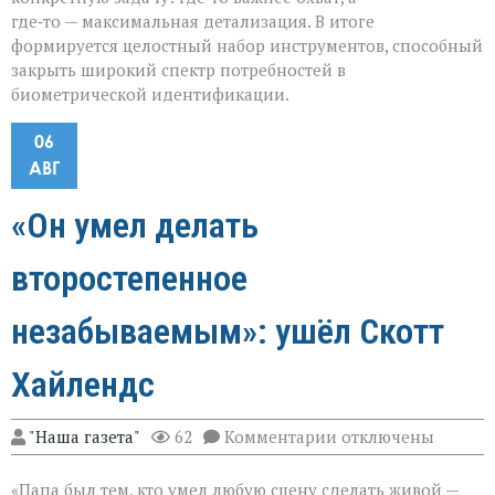
где‑то — максимальная детализация. В итоге
формируется целостный набор инструментов, способный
закрыть широкий спектр потребностей в
биометрической идентификации.
06
АВГ
«Он умел делать
второстепенное
незабываемым»: ушёл Скотт
Хайлендс
к
"Наша газета"
62
Комментарии
отключены
записи
«Он
«Папа был тем, кто умел любую сцену сделать живой —
умел