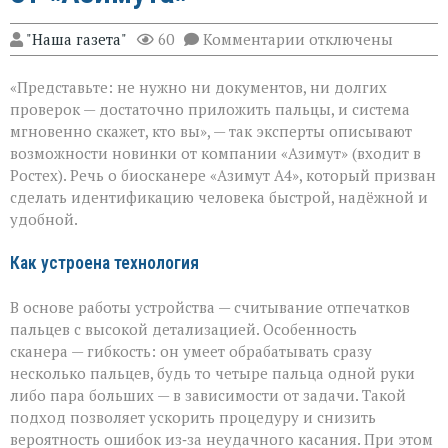
к
"Наша газета"
60
Комментарии
отключены
записи
«Теперь
«Представьте: не нужно ни документов, ни долгих
личность
подтвердят
проверок — достаточно приложить пальцы, и система
за
мгновенно скажет, кто вы», — так эксперты описывают
секунды»:
возможности новинки от компании «Азимут» (входит в
новый
биосканер
Ростех). Речь о биосканере «Азимут А4», который призван
от
сделать идентификацию человека быстрой, надёжной и
«Азимута»
удобной.
Как устроена технология
В основе работы устройства — считывание отпечатков
пальцев с высокой детализацией. Особенность
сканера — гибкость: он умеет обрабатывать сразу
несколько пальцев, будь то четыре пальца одной руки
либо пара больших — в зависимости от задачи. Такой
подход позволяет ускорить процедуру и снизить
вероятность ошибок из‑за неудачного касания. При этом