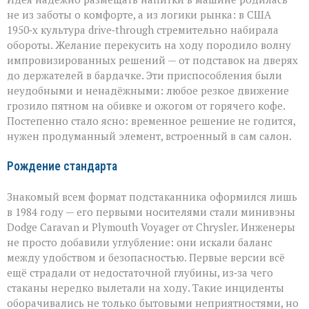
не из заботы о комфорте, а из логики рынка: в США
1950‑х культура drive‑through стремительно набирала
обороты. Желание перекусить на ходу породило волну
импровизированных решений — от подставок на дверях
до держателей в бардачке. Эти приспособления были
неудобными и ненадёжными: любое резкое движение
грозило пятном на обивке и ожогом от горячего кофе.
Постепенно стало ясно: временное решение не годится,
нужен продуманный элемент, встроенный в сам салон.
Рождение стандарта
Знакомый всем формат подстаканника оформился лишь
в 1984 году — его первыми носителями стали минивэны
Dodge Caravan и Plymouth Voyager от Chrysler. Инженеры
не просто добавили углубление: они искали баланс
между удобством и безопасностью. Первые версии всё
ещё страдали от недостаточной глубины, из‑за чего
стаканы нередко вылетали на ходу. Такие инциденты
оборачивались не только бытовыми неприятностями, но