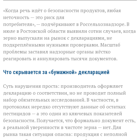
записи
Зерно
«Когда речь идёт о безопасности продуктов, любая
под
прицелом:
неточность — это риск для
в
потребителя», — подчёркивают в Россельхознадзоре. В
Ростовской
июле в Ростовской области выявили сотни случаев, когда
области
вскрыли
зерно выпускали на рынок с декларациями, не
массовые
подкреплёнными нужными проверками. Масштаб
нарушения
проблемы заставил надзорные органы жёстко
декларирования
реагировать и аннулировать тысячи документов.
Что скрывается за «бумажной» декларацией
Суть нарушения проста: производитель оформляет
декларацию о соответствии, но не проводит полный
набор обязательных исследований. В частности, в
протоколах нередко отсутствуют данные об остатках
пестицидов — а это один из ключевых показателей
безопасности. Получается, что формально документ есть,
а реальной уверенности в чистоте зерна — нет. Для
рынка такая ситуация опасна: продукция с неполной