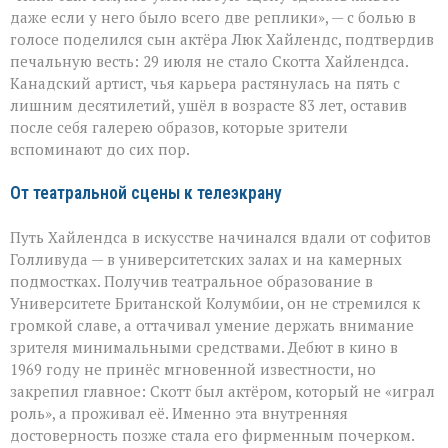
делать
даже если у него было всего две реплики», — с болью в
второстепенное
голосе поделился сын актёра Люк Хайлендс, подтвердив
незабываемым»:
печальную весть: 29 июля не стало Скотта Хайлендса.
ушёл
Скотт
Канадский артист, чья карьера растянулась на пять с
Хайлендс
лишним десятилетий, ушёл в возрасте 83 лет, оставив
после себя галерею образов, которые зрители
вспоминают до сих пор.
От театральной сцены к телеэкрану
Путь Хайлендса в искусстве начинался вдали от софитов
Голливуда — в университетских залах и на камерных
подмостках. Получив театральное образование в
Университете Британской Колумбии, он не стремился к
громкой славе, а оттачивал умение держать внимание
зрителя минимальными средствами. Дебют в кино в
1969 году не принёс мгновенной известности, но
закрепил главное: Скотт был актёром, который не «играл
роль», а проживал её. Именно эта внутренняя
достоверность позже стала его фирменным почерком.