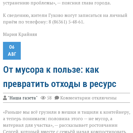
устранению проблемы», — пояснил глава города.
К сведению, жители Гуково могут записаться на личный
приём по телефону: 8 (86361) 5‑48‑61.
Мария Крайняя
06
АВГ
От мусора к пользе: как
превратить отходы в ресурс
к
"Наша газета"
58
Комментарии
отключены
записи
От
«Раньше мы всё грузили в мешки и тащили к контейнеру,
мусора
к
а теперь понимаем: половина этого — не мусор, а
пользе:
материал для участка», — рассказывает ростовчанин
как
Сергей, который вместе с семьёй начал компостировать
превратить