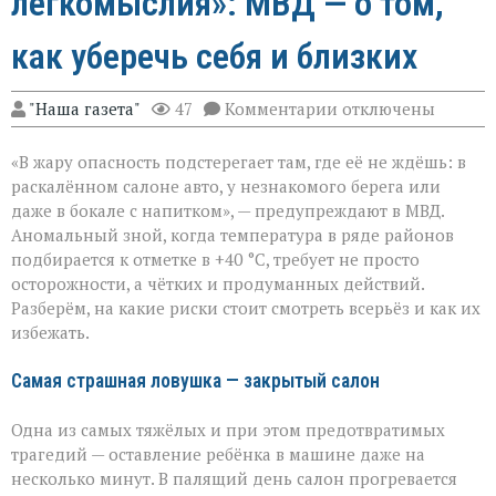
легкомыслия»: МВД — о том,
как уберечь себя и близких
к
"Наша газета"
47
Комментарии
отключены
записи
«Жара
«В жару опасность подстерегает там, где её не ждёшь: в
не
прощает
раскалённом салоне авто, у незнакомого берега или
легкомыслия»:
даже в бокале с напитком», — предупреждают в МВД.
МВД — о
Аномальный зной, когда температура в ряде районов
том,
как
подбирается к отметке в +40 °C, требует не просто
уберечь
осторожности, а чётких и продуманных действий.
себя
Разберём, на какие риски стоит смотреть всерьёз и как их
и
избежать.
близких
Самая страшная ловушка — закрытый салон
Одна из самых тяжёлых и при этом предотвратимых
трагедий — оставление ребёнка в машине даже на
несколько минут. В палящий день салон прогревается