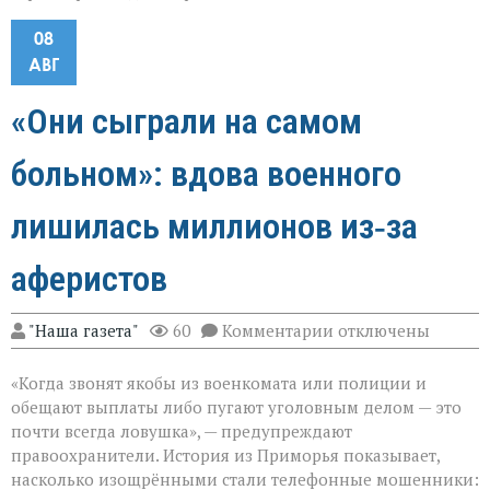
08
АВГ
«Они сыграли на самом
больном»: вдова военного
лишилась миллионов из‑за
аферистов
к
"Наша газета"
60
Комментарии
отключены
записи
«Они
«Когда звонят якобы из военкомата или полиции и
сыграли
на
обещают выплаты либо пугают уголовным делом — это
самом
почти всегда ловушка», — предупреждают
больном»:
правоохранители. История из Приморья показывает,
вдова
военного
насколько изощрёнными стали телефонные мошенники: