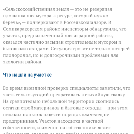
«Земля
«Сельскохозяйственная земля — это не резервная
не
должна
площадка для мусора, а ресурс, который нужно
превращаться
беречь», — подчёркивают в Россельхознадзоре. В
в
Семикаракорском районе инспекторы обнаружили, что
свалку»:
в
участок, предназначенный для аграрной работы,
Семикаракорском
оказался частично засыпан строительным мусором и
районе
бытовыми отходами. Ситуация грозит не только потерей
захламили
плодородия, но и долгосрочными проблемами для
сельхозугодья
экологии района.
Что нашли на участке
Во время выездной проверки специалисты заметили, что
часть сельхозугодий превратилась в стихийную свалку.
На сравнительно небольшой территории скопились
остатки стройматериалов и бытовые отходы — при этом
никаких попыток навести порядок владелец не
предпринимал. Участок находится в частной
собственности, и именно на собственнике лежит