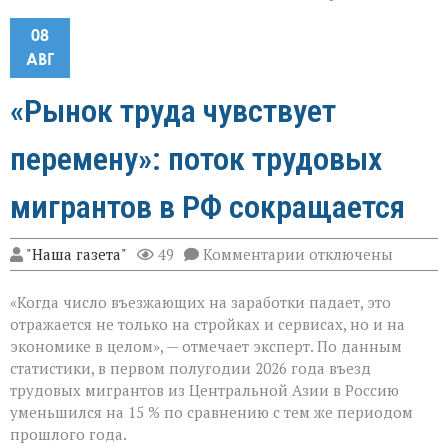
08
АВГ
«Рынок труда чувствует
перемену»: поток трудовых
мигрантов в РФ сокращается
к
"Наша газета"
49
Комментарии
отключены
записи
«Рынок
«Когда число въезжающих на заработки падает, это
труда
чувствует
отражается не только на стройках и сервисах, но и на
перемену»:
экономике в целом», — отмечает эксперт. По данным
поток
статистики, в первом полугодии 2026 года въезд
трудовых
мигрантов
трудовых мигрантов из Центральной Азии в Россию
в
уменьшился на 15 % по сравнению с тем же периодом
РФ
прошлого года.
сокращается