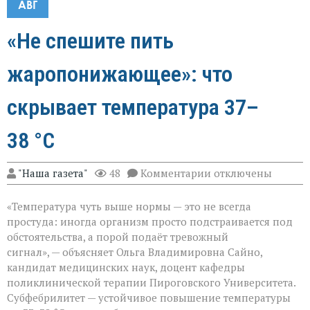
АВГ
«Не спешите пить
жаропонижающее»: что
скрывает температура 37–
38 °C
к
"Наша газета"
48
Комментарии
отключены
записи
«Не
«Температура чуть выше нормы — это не всегда
спешите
пить
простуда: иногда организм просто подстраивается под
жаропонижающее»
обстоятельства, а порой подаёт тревожный
что
сигнал», — объясняет Ольга Владимировна Сайно,
скрывает
температура
кандидат медицинских наук, доцент кафедры
37–
поликлинической терапии Пироговского Университета.
38 °C
Субфебрилитет — устойчивое повышение температуры