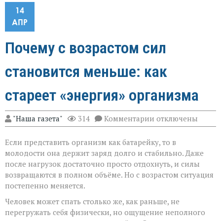
14
АПР
Почему с возрастом сил
становится меньше: как
стареет «энергия» организма
к
"Наша газета"
314
Комментарии
отключены
записи
Почему
Если представить организм как батарейку, то в
с
возрастом
молодости она держит заряд долго и стабильно. Даже
сил
после нагрузок достаточно просто отдохнуть, и силы
становится
возвращаются в полном объёме. Но с возрастом ситуация
меньше:
как
постепенно меняется.
стареет
Человек может спать столько же, как раньше, не
«энергия»
организма
перегружать себя физически, но ощущение неполного