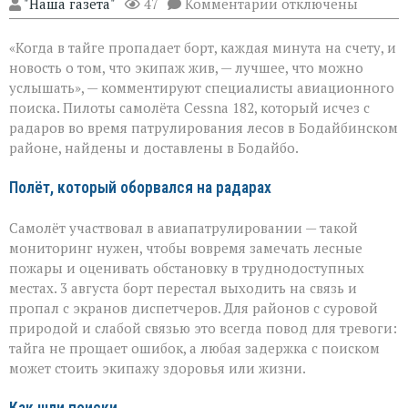
к
"Наша газета"
47
Комментарии
отключены
записи
«Экипаж
«Когда в тайге пропадает борт, каждая минута на счету, и
на
земле — это
новость о том, что экипаж жив, — лучшее, что можно
главное»:
услышать», — комментируют специалисты авиационного
найдены
поиска. Пилоты самолёта Cessna 182, который исчез с
пилоты
пропавшего
радаров во время патрулирования лесов в Бодайбинском
самолёта
районе, найдены и доставлены в Бодайбо.
Полёт, который оборвался на радарах
Самолёт участвовал в авиапатрулировании — такой
мониторинг нужен, чтобы вовремя замечать лесные
пожары и оценивать обстановку в труднодоступных
местах. 3 августа борт перестал выходить на связь и
пропал с экранов диспетчеров. Для районов с суровой
природой и слабой связью это всегда повод для тревоги:
тайга не прощает ошибок, а любая задержка с поиском
может стоить экипажу здоровья или жизни.