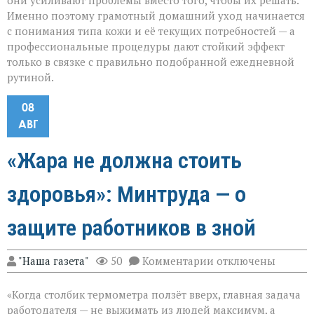
они усиливают проблемы вместо того, чтобы их решать.
Именно поэтому грамотный домашний уход начинается
с понимания типа кожи и её текущих потребностей — а
профессиональные процедуры дают стойкий эффект
только в связке с правильно подобранной ежедневной
рутиной.
08
АВГ
«Жара не должна стоить
здоровья»: Минтруда — о
защите работников в зной
к
"Наша газета"
50
Комментарии
отключены
записи
«Жара
«Когда столбик термометра ползёт вверх, главная задача
не
должна
работодателя — не выжимать из людей максимум, а