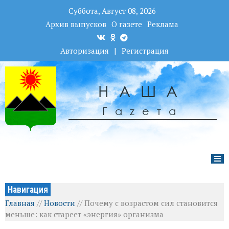
Суббота, Август 08, 2026
Архив выпусков
О газете
Реклама
Авторизация
|
Регистрация
НАША
Гаzета
Навигация
Главная
//
Новости
//
Почему с возрастом сил становится
меньше: как стареет «энергия» организма