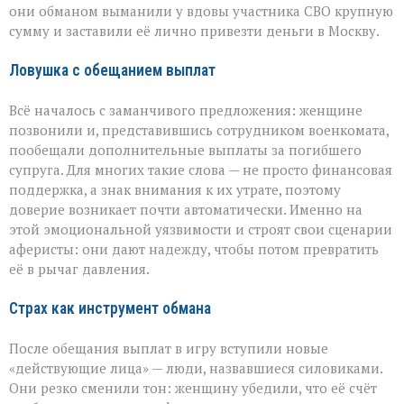
лишилась
они обманом выманили у вдовы участника СВО крупную
миллионов
сумму и заставили её лично привезти деньги в Москву.
из‑за
аферистов
Ловушка с обещанием выплат
Всё началось с заманчивого предложения: женщине
позвонили и, представившись сотрудником военкомата,
пообещали дополнительные выплаты за погибшего
супруга. Для многих такие слова — не просто финансовая
поддержка, а знак внимания к их утрате, поэтому
доверие возникает почти автоматически. Именно на
этой эмоциональной уязвимости и строят свои сценарии
аферисты: они дают надежду, чтобы потом превратить
её в рычаг давления.
Страх как инструмент обмана
После обещания выплат в игру вступили новые
«действующие лица» — люди, назвавшиеся силовиками.
Они резко сменили тон: женщину убедили, что её счёт