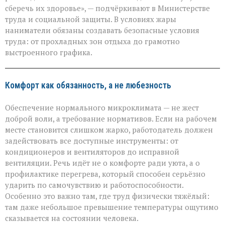
стоить
сберечь их здоровье», — подчёркивают в Министерстве
здоровья»:
труда и социальной защиты. В условиях жары
Минтруда — о
защите
наниматели обязаны создавать безопасные условия
работников
труда: от прохладных зон отдыха до грамотно
в
выстроенного графика.
зной
Комфорт как обязанность, а не любезность
Обеспечение нормального микроклимата — не жест
доброй воли, а требование нормативов. Если на рабочем
месте становится слишком жарко, работодатель должен
задействовать все доступные инструменты: от
кондиционеров и вентиляторов до исправной
вентиляции. Речь идёт не о комфорте ради уюта, а о
профилактике перегрева, который способен серьёзно
ударить по самочувствию и работоспособности.
Особенно это важно там, где труд физически тяжёлый:
там даже небольшое превышение температуры ощутимо
сказывается на состоянии человека.