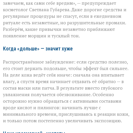
ухаживаете,
замечаем, как сами себе вредим», — предупреждает
а
косметолог Светлана Губарева. Даже дорогие средства и
на
деле
регулярные процедуры не спасут, если в ежедневном
ускоряете
ритуале есть незаметные, но разрушительные промахи.
старение»:
Разберём, какие привычки незаметно приближают
косметолог
появление морщин и тусклый тон.
о
скрытых
ошибках
Когда «дольше» — значит хуже
в
уходе
Распространённое заблуждение: если средство полезно,
его стоит держать подольше, чтобы эффект был сильнее.
На деле кожа ведёт себя иначе: сначала она впитывает
влагу, а спустя время начинает отдавать её обратно — в
состав маски или патча. В результате вместо глубокого
увлажнения получается обезвоживание. Особенно
осторожно нужно обращаться с активными составами
вроде кислот и пилингов: начинать лучше с
минимального времени, прислушиваясь к реакции кожи,
и только потом постепенно увеличивать экспозицию.