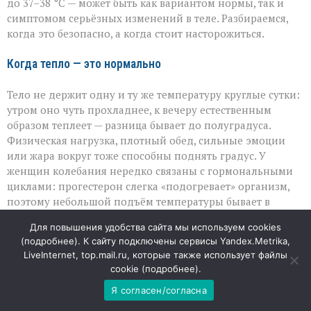
до 37–38 °C — может быть как вариантом нормы, так и
симптомом серьёзных изменений в теле. Разбираемся,
когда это безопасно, а когда стоит насторожиться.
Когда тепло — это нормально
Тело не держит одну и ту же температуру круглые сутки:
утром оно чуть прохладнее, к вечеру естественным
образом теплеет — разница бывает до полуградуса.
Физическая нагрузка, плотный обед, сильные эмоции
или жара вокруг тоже способны поднять градус. У
женщин колебания нередко связаны с гормональными
циклами: прогестерон слегка «подогревает» организм,
поэтому небольшой подъём температуры бывает в
начале беременности или в период гормональной
Для повышения удобства сайта мы используем cookies
перестройки. В таких случаях отклонение от привычной
(
подробнее
). К сайту подключены сервисы Yandex.Metrika,
нормы — не болезнь, а реакция на внутренние или
LiveInternet, top.mail.ru, которые также использует файлы
внешние факторы.
cookie (
подробнее
).
Я согласен/согласна
Скрытые поводы для тревоги