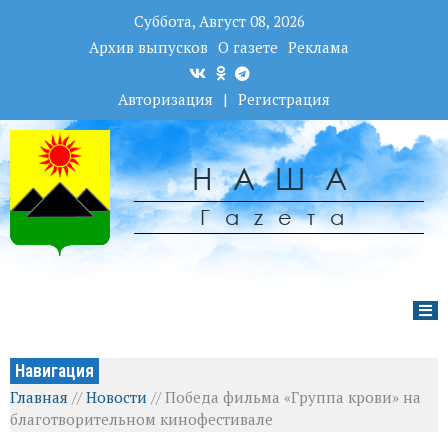
Суббота, Август 08, 2026
Архив выпусков
О газете
Реклама
Авторизация
|
Регистрация
НАША
Гаzета
Навигация
Главная
//
Новости
//
Победа фильма «Группа крови» на
благотворительном кинофестивале