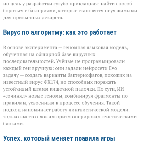
для
но цель у разработки сугубо прикладная: найти способ
спасения»
бороться с бактериями, которые становятся неуязвимыми
для привычных лекарств.
Вирус по алгоритму: как это работает
В основе эксперимента — геномная языковая модель,
обученная на обширной базе вирусных
последовательностей. Учёные не программировали
каждый ген вручную: они задали нейросети Evo
задачу — создать варианты бактериофагов, похожих на
известный вирус ФХ174, но способных поражать
устойчивый штамм кишечной палочки. По сути, ИИ
«сочинял» новые геномы, комбинируя фрагменты по
правилам, усвоенным в процессе обучения. Такой
подход напоминает работу лингвистической модели,
только вместо слов алгоритм оперировал генетическими
блоками.
Успех, который меняет правила игры