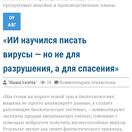
продуктовые линейки и производственные планы.
09
АВГ
«ИИ научился писать
вирусы — но не для
разрушения, а для спасения»
к
"Наша газета"
38
Комментарии
отключены
записи
«ИИ
«Мы стоим на пороге новой эры в биотехнологиях:
научился
писать
машина не просто анализирует данные, а создаёт
вирусы — но
работающие биологические системы», — комментируют
не
эксперты прорыв американских учёных, сумевших с
для
разрушения,
помощью нейросети получить жизнеспособные вирусы.
а
Результат звучит как сюжет фантастического триллера,