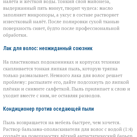
налёта и жёсткой воды. Тонкий слой майонеза,
выдержанный пять минут, творит чудеса: масло
заполняет микропоры, а уксус в составе растворяет
известковый налёт. После полировки сухой тканью
поверхность сияет, будто после профессиональной
обработки.
Лак для волос: неожиданный союзник
На пластиковых подоконниках и корпусах техники
скапливается тонкая липкая пыль, которую тряпка
только размазывает. Немного лака для волос решает
проблему: распылите его, дайте подсохнуть до липкой
плёнки и снимите салфеткой. Пыль прилипает к слою и
уходит вместе с ним, не оставляя разводов.
Кондиционер против оседающей пыли
Пыль возвращается на мебель быстрее, чем хочется.
Раствор бальзама‑ополаскивателя для волос с водой (1:4)
создаёт на поверхностях лёгкий антистатический барьер.