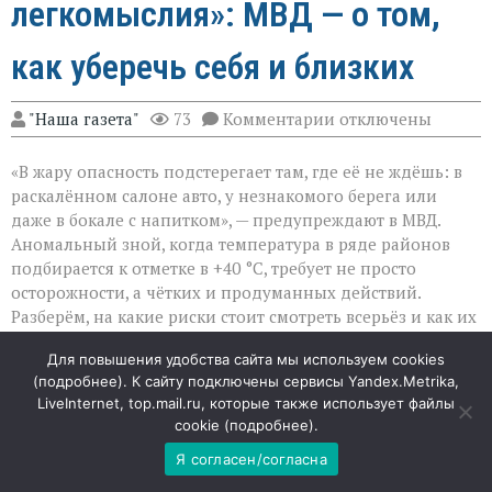
легкомыслия»: МВД — о том,
как уберечь себя и близких
к
"Наша газета"
73
Комментарии
отключены
записи
«Жара
«В жару опасность подстерегает там, где её не ждёшь: в
не
прощает
раскалённом салоне авто, у незнакомого берега или
легкомыслия»:
даже в бокале с напитком», — предупреждают в МВД.
МВД — о
Аномальный зной, когда температура в ряде районов
том,
как
подбирается к отметке в +40 °C, требует не просто
уберечь
осторожности, а чётких и продуманных действий.
себя
Разберём, на какие риски стоит смотреть всерьёз и как их
и
избежать.
близких
Для повышения удобства сайта мы используем cookies
(
подробнее
). К сайту подключены сервисы Yandex.Metrika,
Самая страшная ловушка — закрытый салон
LiveInternet, top.mail.ru, которые также использует файлы
cookie (
подробнее
).
Одна из самых тяжёлых и при этом предотвратимых
Я согласен/согласна
трагедий — оставление ребёнка в машине даже на
несколько минут. В палящий день салон прогревается