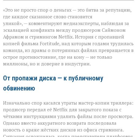
записи
«Когда
«Это не просто спор о деньгах — это битва за репутацию,
слово
бьёт
где каждое сказанное слово становится
больнее
уликой», — комментируют медиаэксперты, наблюдая за
иска:
эскалацией конфликта между продюсером Саймоном
новый
виток
Афрамом и стримингом Netflix. История с пропавшей
спора
копией фильма Fortitude, над которым годами трудилась
Netflix
команда, из драмы о потерянных файлах превращается в
и
острое противостояние, где на кону — не только
продюсера»
миллионы, но и доверие в индустрии.
От пропажи диска — к публичному
обвинению
Изначально спор касался утраты мастер‑копии триллера:
продюсер передал её Netflix для закрытого показа с
чёткими инструкциями удалить файлы после просмотра.
Однако вместо аккуратного возврата последовала
новость о краже жёстких дисков из офиса стриминга.
Ситуация осложнилась, когда представители платформы