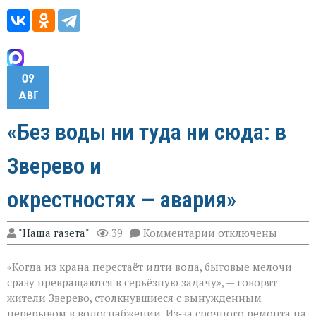
09
АВГ
«Без воды ни туда ни сюда: в
Зверево и
окрестностях — авария»
к
"Наша газета"
39
Комментарии
отключены
записи
«Без
«Когда из крана перестаёт идти вода, бытовые мелочи
воды
ни
сразу превращаются в серьёзную задачу», — говорят
туда
жители Зверево, столкнувшиеся с вынужденным
ни
перерывом в водоснабжении. Из‑за срочного ремонта на