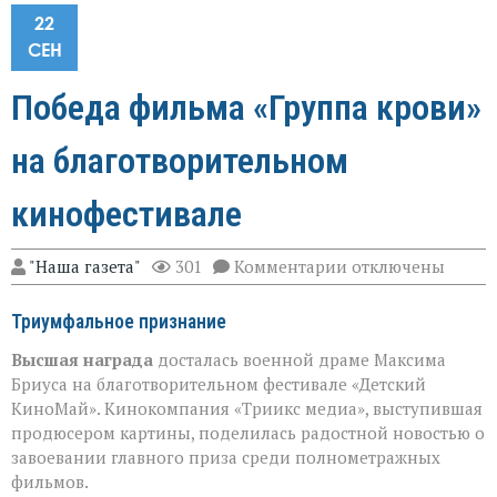
22
СЕН
Победа фильма «Группа крови»
на благотворительном
кинофестивале
к
"Наша газета"
301
Комментарии
отключены
записи
Победа
Триумфальное признание
фильма
«Группа
Высшая награда
досталась военной драме Максима
крови»
на
Бриуса на благотворительном фестивале «Детский
благотворительн
КиноМай». Кинокомпания «Триикс медиа», выступившая
кинофестивале
продюсером картины, поделилась радостной новостью о
завоевании главного приза среди полнометражных
фильмов.