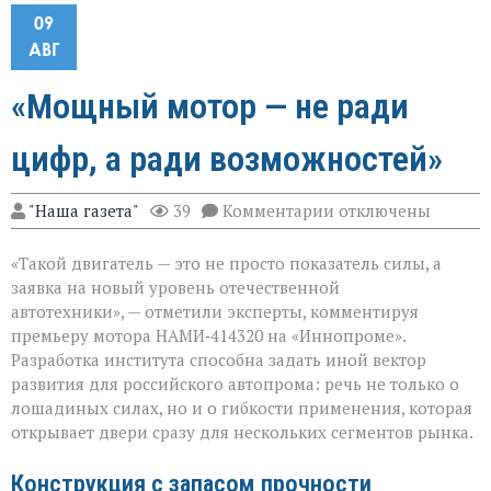
09
АВГ
«Мощный мотор — не ради
цифр, а ради возможностей»
к
"Наша газета"
39
Комментарии
отключены
записи
«Мощный
«Такой двигатель — это не просто показатель силы, а
мотор — не
ради
заявка на новый уровень отечественной
цифр,
автотехники», — отметили эксперты, комментируя
а
премьеру мотора НАМИ‑414320 на «Иннопроме».
ради
возможностей»
Разработка института способна задать иной вектор
развития для российского автопрома: речь не только о
лошадиных силах, но и о гибкости применения, которая
открывает двери сразу для нескольких сегментов рынка.
Конструкция с запасом прочности