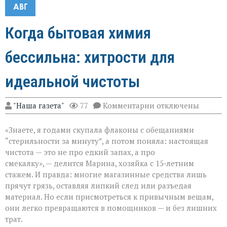
АВГ
Когда бытовая химия
бессильна: хитрости для
идеальной чистоты
к
"Наша газета"
77
Комментарии
отключены
записи
Когда
«Знаете, я годами скупала флаконы с обещаниями
бытовая
химия
“стерильности за минуту”, а потом поняла: настоящая
бессильна:
чистота — это не про едкий запах, а про
хитрости
смекалку», — делится Марина, хозяйка с 15‑летним
для
идеальной
стажем. И правда: многие магазинные средства лишь
чистоты
прячут грязь, оставляя липкий след или разъедая
материал. Но если присмотреться к привычным вещам,
они легко превращаются в помощников — и без лишних
трат.