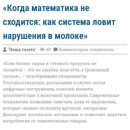
«Когда математика не
сходится: как система ловит
нарушения в молоке»
к
"Наша газета"
40
Комментарии
отключены
записи
«Когда
«Если баланс сырья и готового продукта не
математика
не
сходится — это не ошибка подсчёта, а тревожный
сходится:
сигнал», — подчёркивают специалисты
как
Россельхознадзора, рассказывая о случае, когда
система
ловит
цифровые инструменты помогли выявить
нарушения
несоответствие в молочной продукции. Современные
в
технологии позволяют замечать даже те нарушения,
молоке»
которые сложно отследить вручную: алгоритмы
фиксируют логические нестыковки и помогают защитить
потребителя от сомнительных товаров.