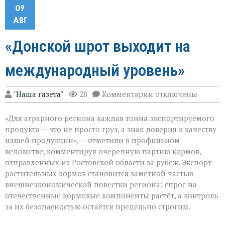
09
АВГ
«Донской шрот выходит на
международный уровень»
к
"Наша газета"
28
Комментарии
отключены
записи
«Донской
«Для аграрного региона каждая тонна экспортируемого
шрот
выходит
продукта — это не просто груз, а знак доверия к качеству
на
нашей продукции», — отметили в профильном
международный
ведомстве, комментируя очередную партию кормов,
уровень»
отправленных из Ростовской области за рубеж. Экспорт
растительных кормов становится заметной частью
внешнеэкономической повестки региона: спрос на
отечественные кормовые компоненты растёт, а контроль
за их безопасностью остаётся предельно строгим.