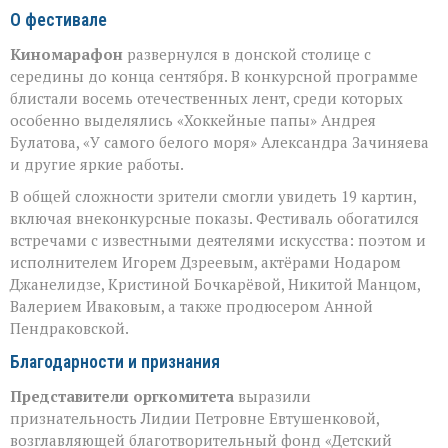
О фестивале
Киномарафон
развернулся в донской столице с
середины до конца сентября. В конкурсной программе
блистали восемь отечественных лент, среди которых
особенно выделялись «Хоккейные папы» Андрея
Булатова, «У самого белого моря» Александра Зачиняева
и другие яркие работы.
В общей сложности зрители смогли увидеть 19 картин,
включая внеконкурсные показы. Фестиваль обогатился
встречами с известными деятелями искусства: поэтом и
исполнителем Игорем Дзреевым, актёрами Нодаром
Джанелидзе, Кристиной Бочкарёвой, Никитой Манцом,
Валерием Иваковым, а также продюсером Анной
Пендраковской.
Благодарности и признания
Представители оргкомитета
выразили
признательность Лидии Петровне Евтушенковой,
возглавляющей благотворительный фонд «Детский