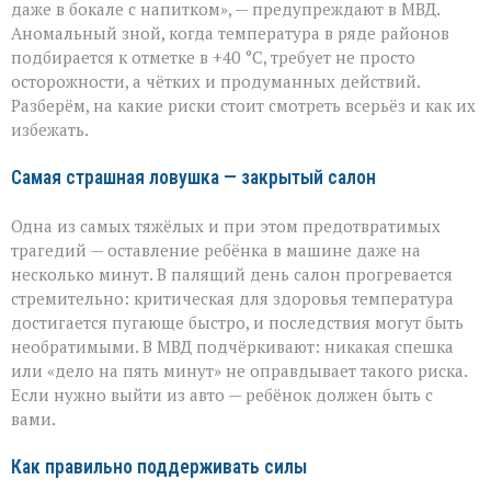
легкомыслия»:
даже в бокале с напитком», — предупреждают в МВД.
МВД — о
Аномальный зной, когда температура в ряде районов
том,
как
подбирается к отметке в +40 °C, требует не просто
уберечь
осторожности, а чётких и продуманных действий.
себя
Разберём, на какие риски стоит смотреть всерьёз и как их
и
избежать.
близких
Самая страшная ловушка — закрытый салон
Одна из самых тяжёлых и при этом предотвратимых
трагедий — оставление ребёнка в машине даже на
несколько минут. В палящий день салон прогревается
стремительно: критическая для здоровья температура
достигается пугающе быстро, и последствия могут быть
необратимыми. В МВД подчёркивают: никакая спешка
или «дело на пять минут» не оправдывает такого риска.
Если нужно выйти из авто — ребёнок должен быть с
вами.
Как правильно поддерживать силы