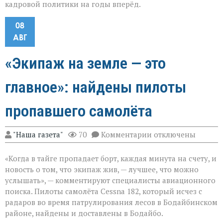
кадровой политики на годы вперёд.
08
АВГ
«Экипаж на земле — это
главное»: найдены пилоты
пропавшего самолёта
к
"Наша газета"
70
Комментарии
отключены
записи
«Экипаж
«Когда в тайге пропадает борт, каждая минута на счету, и
на
земле — это
новость о том, что экипаж жив, — лучшее, что можно
главное»:
услышать», — комментируют специалисты авиационного
найдены
поиска. Пилоты самолёта Cessna 182, который исчез с
пилоты
пропавшего
радаров во время патрулирования лесов в Бодайбинском
самолёта
районе, найдены и доставлены в Бодайбо.