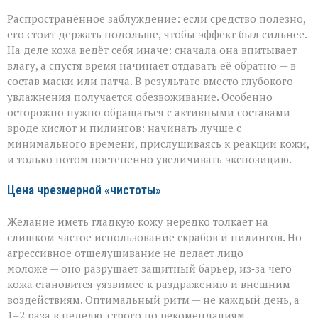
уходе
Распространённое заблуждение: если средство полезно,
его стоит держать подольше, чтобы эффект был сильнее.
На деле кожа ведёт себя иначе: сначала она впитывает
влагу, а спустя время начинает отдавать её обратно — в
состав маски или патча. В результате вместо глубокого
увлажнения получается обезвоживание. Особенно
осторожно нужно обращаться с активными составами
вроде кислот и пилингов: начинать лучше с
минимального времени, прислушиваясь к реакции кожи,
и только потом постепенно увеличивать экспозицию.
Цена чрезмерной «чистоты»
Желание иметь гладкую кожу нередко толкает на
слишком частое использование скрабов и пилингов. Но
агрессивное отшелушивание не делает лицо
моложе — оно разрушает защитный барьер, из‑за чего
кожа становится уязвимее к раздражению и внешним
воздействиям. Оптимальный ритм — не каждый день, а
1–2 раза в неделю, строго по рекомендациям