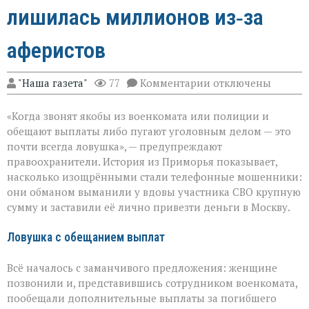
лишилась миллионов из‑за
аферистов
к
"Наша газета"
77
Комментарии
отключены
записи
«Они
«Когда звонят якобы из военкомата или полиции и
сыграли
на
обещают выплаты либо пугают уголовным делом — это
самом
почти всегда ловушка», — предупреждают
больном»:
правоохранители. История из Приморья показывает,
вдова
военного
насколько изощрёнными стали телефонные мошенники:
лишилась
они обманом выманили у вдовы участника СВО крупную
миллионов
сумму и заставили её лично привезти деньги в Москву.
из‑за
аферистов
Ловушка с обещанием выплат
Всё началось с заманчивого предложения: женщине
позвонили и, представившись сотрудником военкомата,
пообещали дополнительные выплаты за погибшего