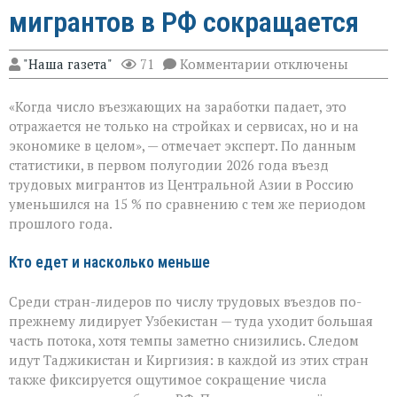
мигрантов в РФ сокращается
к
"Наша газета"
71
Комментарии
отключены
записи
«Рынок
«Когда число въезжающих на заработки падает, это
труда
чувствует
отражается не только на стройках и сервисах, но и на
перемену»:
экономике в целом», — отмечает эксперт. По данным
поток
статистики, в первом полугодии 2026 года въезд
трудовых
мигрантов
трудовых мигрантов из Центральной Азии в Россию
в
уменьшился на 15 % по сравнению с тем же периодом
РФ
прошлого года.
сокращается
Кто едет и насколько меньше
Среди стран-лидеров по числу трудовых въездов по-
прежнему лидирует Узбекистан — туда уходит большая
часть потока, хотя темпы заметно снизились. Следом
идут Таджикистан и Киргизия: в каждой из этих стран
также фиксируется ощутимое сокращение числа