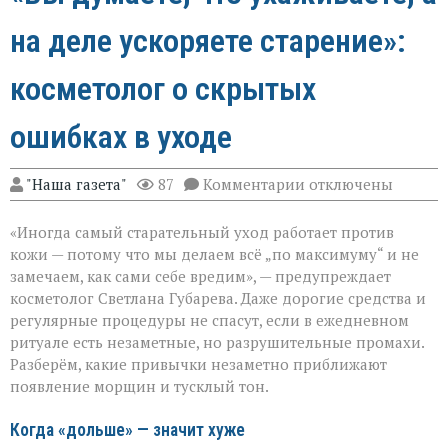
на деле ускоряете старение»:
косметолог о скрытых
ошибках в уходе
к
"Наша газета"
87
Комментарии
отключены
записи
«Вы
«Иногда самый старательный уход работает против
думаете,
что
кожи — потому что мы делаем всё „по максимуму“ и не
ухаживаете,
замечаем, как сами себе вредим», — предупреждает
а
косметолог Светлана Губарева. Даже дорогие средства и
на
деле
регулярные процедуры не спасут, если в ежедневном
ускоряете
ритуале есть незаметные, но разрушительные промахи.
старение»:
Разберём, какие привычки незаметно приближают
косметолог
появление морщин и тусклый тон.
о
скрытых
ошибках
Когда «дольше» — значит хуже
в