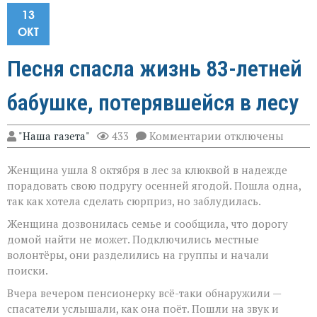
13
ОКТ
Песня спасла жизнь 83-летней
бабушке, потерявшейся в лесу
к
"Наша газета"
433
Комментарии
отключены
записи
Песня
Женщина ушла 8 октября в лес за клюквой в надежде
спасла
жизнь
порадовать свою подругу осенней ягодой. Пошла одна,
83-
так как хотела сделать сюрприз, но заблудилась.
летней
бабушке,
Женщина дозвонилась семье и сообщила, что дорогу
потерявшейся
домой найти не может. Подключились местные
в
волонтёры, они разделились на группы и начали
лесу
поиски.
Вчера вечером пенсионерку всё-таки обнаружили —
спасатели услышали, как она поёт. Пошли на звук и