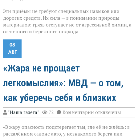
Эти приёмы не требуют специальных навыков или
дорогих средств. Их сила — в понимании природы
материалов: грязь отступает не от агрессивной химии, а
от точного и бережного подхода.
08
АВГ
«Жара не прощает
легкомыслия»: МВД — о том,
как уберечь себя и близких
к
"Наша газета"
72
Комментарии
отключены
записи
«Жара
«В жару опасность подстерегает там, где её не ждёшь: в
не
прощает
раскалённом салоне авто, у незнакомого берега или