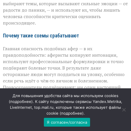
выбирают темы, которые вызывают сильные эмоции — от
радости до паники, — и используют их, чтобы лишить
человека способности критически оценивать
происходящее.
Почему такие схемы срабатывают
Главная опасность подобных афер — в их
правдоподобности: аферисты копируют интонации,
используют профессиональные формулировки и точно
подбирают болевые точки. В результате даже
осторожные люди могут поддаться на уловку, особенно
если речь идёт о чём‑то личном и болезненном.
Правоохранители подчёркивают: ни один настоящий
сотрудник банка, полиции или военкомата не будет
Для повышения удобства сайта мы используем cookies
просить переводить деньги на «безопасные счета» или
(
подробнее
). К сайту подключены сервисы Yandex.Metrika,
передавать наличные курьерам. Если звучит подобное
LiveInternet, top.mail.ru, которые также использует файлы
требование — это однозначный признак обмана.
cookie (
подробнее
).
Я согласен/согласна
08