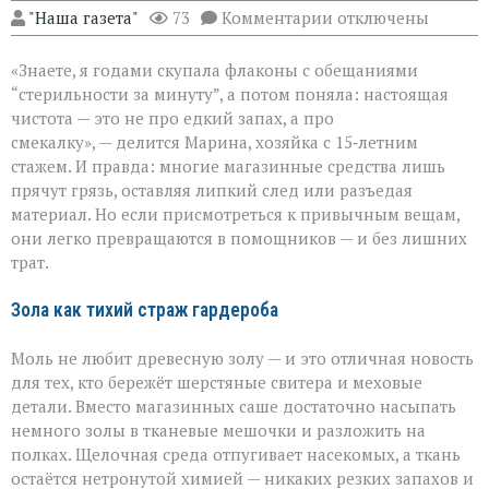
к
"Наша газета"
73
Комментарии
отключены
записи
Когда
«Знаете, я годами скупала флаконы с обещаниями
бытовая
химия
“стерильности за минуту”, а потом поняла: настоящая
бессильна:
чистота — это не про едкий запах, а про
хитрости
смекалку», — делится Марина, хозяйка с 15‑летним
для
идеальной
стажем. И правда: многие магазинные средства лишь
чистоты
прячут грязь, оставляя липкий след или разъедая
материал. Но если присмотреться к привычным вещам,
они легко превращаются в помощников — и без лишних
трат.
Зола как тихий страж гардероба
Моль не любит древесную золу — и это отличная новость
для тех, кто бережёт шерстяные свитера и меховые
детали. Вместо магазинных саше достаточно насыпать
немного золы в тканевые мешочки и разложить на
полках. Щелочная среда отпугивает насекомых, а ткань
остаётся нетронутой химией — никаких резких запахов и