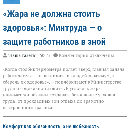
«Жара не должна стоить
здоровья»: Минтруда — о
защите работников в зной
к
"Наша газета"
72
Комментарии
отключены
записи
«Жара
«Когда столбик термометра ползёт вверх, главная задача
не
должна
работодателя — не выжимать из людей максимум, а
стоить
сберечь их здоровье», — подчёркивают в Министерстве
здоровья»:
труда и социальной защиты. В условиях жары
Минтруда — о
защите
наниматели обязаны создавать безопасные условия
работников
труда: от прохладных зон отдыха до грамотно
в
выстроенного графика.
зной
Комфорт как обязанность, а не любезность