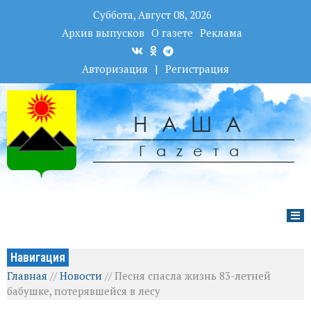
Суббота, Август 08, 2026
Архив выпусков
О газете
Реклама
Авторизация
|
Регистрация
НАША
Гаzета
Навигация
Главная
//
Новости
//
Песня спасла жизнь 83-летней
бабушке, потерявшейся в лесу