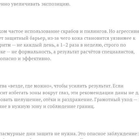
енно увеличивать экспозицию.
ом частое использование скрабов и пилингов. Но агрессив
 защитный барьер, из‑за чего кожа становится уязвимее к
м — не каждый день, а 1–2 раза в неделю, строго по
е — не формальность, а результат расчётов специалистов,
езопасно и эффективно.
а «везде, где можно», чтобы усилить результат. Если
ит избегать зоны вокруг глаз, эти рекомендации даны не д
овать шелушение, отёки и раздражение. Грамотный уход — 
ние в нужную зону и соблюдение границ.
 пасмурные дни защита не нужна. Это опасное заблуждение: