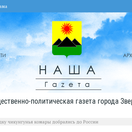
ама
ТИ
АР
НАША
Гаzета
ественно-политическая газета города Зве
ку чикунгунья комары добрались до России