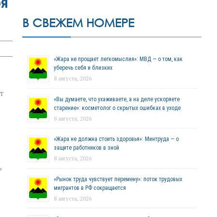
бя
В СВЕЖЕМ НОМЕРЕ
«Жара не прощает легкомыслия»: МВД — о том, как
уберечь себя и близких
8 августа, 2026
т
«Вы думаете, что ухаживаете, а на деле ускоряете
старение»: косметолог о скрытых ошибках в уходе
8 августа, 2026
«Жара не должна стоить здоровья»: Минтруда — о
защите работников в зной
8 августа, 2026
ь
«Рынок труда чувствует перемену»: поток трудовых
мигрантов в РФ сокращается
8 августа, 2026