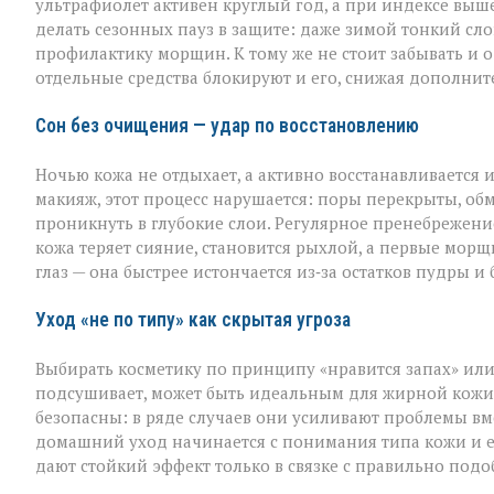
ультрафиолет активен круглый год, а при индексе выше
делать сезонных пауз в защите: даже зимой тонкий слой
профилактику морщин. К тому же не стоит забывать и о
отдельные средства блокируют и его, снижая дополнит
Сон без очищения — удар по восстановлению
Ночью кожа не отдыхает, а активно восстанавливается 
макияж, этот процесс нарушается: поры перекрыты, обм
проникнуть в глубокие слои. Регулярное пренебрежен
кожа теряет сияние, становится рыхлой, а первые мор
глаз — она быстрее истончается из‑за остатков пудры и
Уход «не по типу» как скрытая угроза
Выбирать косметику по принципу «нравится запах» или
подсушивает, может быть идеальным для жирной кожи, 
безопасны: в ряде случаев они усиливают проблемы вм
домашний уход начинается с понимания типа кожи и 
дают стойкий эффект только в связке с правильно под