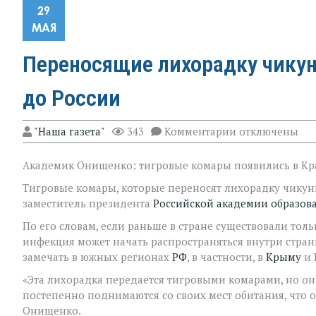
29
МАЯ
Переносящие лихорадку чику
до России
к
"Наша газета"
343
Комментарии
отключены
записи
Переносящие
Академик Онищенко: тигровые комары появились в Кр
лихорадку
чикунгунья
Тигровые комары, которые переносят лихорадку чикунг
комары
добрались
заместитель президента
Российской академии образов
до России
По его словам, если раньше в стране существовали толь
инфекция может начать распространяться внутри стран
замечать в южных регионах
РФ
, в частности, в
Крыму
и 
«Эта лихорадка передается тигровыми комарами, но о
постепенно поднимаются со своих мест обитания, что оп
Онищенко.