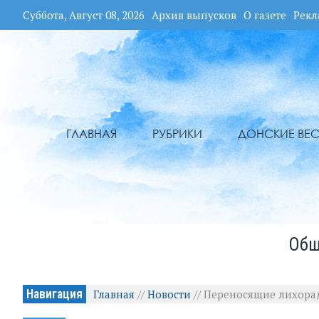
Суббота, Август 08, 2026
Архив выпусков
О газете
Рекл
ГЛАВНАЯ
РУБРИКИ
ДОНСКИЕ ВЕС
Общ
Навигация
Главная
//
Новости
//
Переносящие лихорад