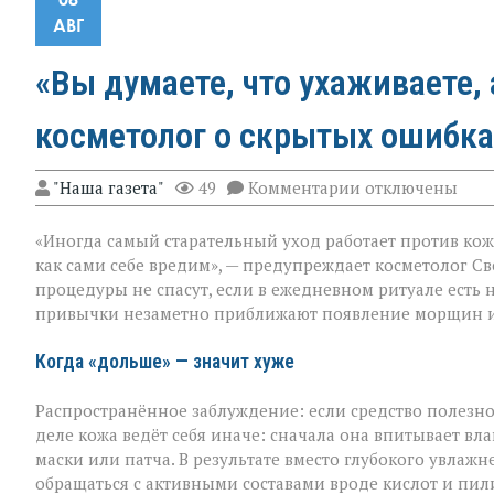
АВГ
«Вы думаете, что ухаживаете, 
косметолог о скрытых ошибка
к
"Наша газета"
49
Комментарии
отключены
записи
«Вы
«Иногда самый старательный уход работает против кож
думаете,
что
как сами себе вредим», — предупреждает косметолог Св
ухаживаете,
процедуры не спасут, если в ежедневном ритуале есть 
а
привычки незаметно приближают появление морщин и
на
деле
ускоряете
Когда «дольше» — значит хуже
старение»:
косметолог
Распространённое заблуждение: если средство полезно,
о
скрытых
деле кожа ведёт себя иначе: сначала она впитывает влаг
ошибках
маски или патча. В результате вместо глубокого увла
в
обращаться с активными составами вроде кислот и пи
уходе