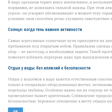
В жару организм теряет влагу интенсивнее, и восполня
порциями, не дожидаясь сильной жажды. При этом алко
угроза: он ускоряет обезвоживание и мешает телу спра
условиях зноя способны резко ухудшить самочувствие и
Солнце: когда тень важнее активности
Самые агрессивные солнечные лучи приходятся на дне
пребывания под открытым небом. Правильная одежда в 
убор — не аксессуар, а необходимая защита. Такой про
помогает избежать перегрева даже при вынужденном 
Отдых у воды: без иллюзий о безопасности
Отдых у водоёмов в жару кажется естественным спасен
только в специально оборудованных местах: незнакомы
перепады глубины. Особенно важно ни на секунду не те
промедление бывает критичным. Соблюдение природоо
безопасностью: бережное отношение к месту отдыха п
08