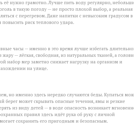
ть её нужно грамотно. Лучше пить воду регулярно, небольш
голь в такую погоду — не просто плохой выбор, а реальная
вляться с перегревом. Даже напитки с невысоким градусом в
 повысить риск теплового удара.
вные часы — именно в это время лучше избегать длительно
жару — лёгкая, свободная, из натуральных тканей, а голов
стой набор мер заметно снижает нагрузку на организм и
нахождении на улице.
ием, но именно здесь нередко случаются беды. Купаться мо
й берег может скрывать опасные течения, ямы и резкие
рять из виду детей — в воде опасность возникает мгновенн
хранных правил здесь идёт рука об руку с личной
омогает сохранить его пригодным и безопасным.