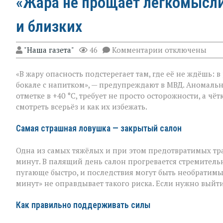
«Жара не прощает легкомыслия
и близких
к
"Наша газета"
46
Комментарии
отключены
записи
«Жара
«В жару опасность подстерегает там, где её не ждёшь: 
не
прощает
бокале с напитком», — предупреждают в МВД. Аномальн
легкомыслия»:
отметке в +40 °C, требует не просто осторожности, а ч
МВД — о
смотреть всерьёз и как их избежать.
том,
как
уберечь
Самая страшная ловушка — закрытый салон
себя
и
Одна из самых тяжёлых и при этом предотвратимых тр
близких
минут. В палящий день салон прогревается стремительн
пугающе быстро, и последствия могут быть необратимы
минут» не оправдывает такого риска. Если нужно выйти
Как правильно поддерживать силы