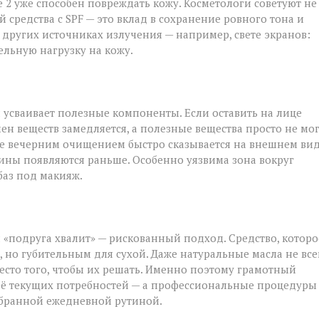
 2 уже способен повреждать кожу. Косметологи советуют не
 средства с SPF — это вклад в сохранение ровного тона и
 других источниках излучения — например, свете экранов:
ельную нагрузку на кожу.
и усваивает полезные компоненты. Если оставить на лице
ен веществ замедляется, а полезные вещества просто не мо
ие вечерним очищением быстро сказывается на внешнем вид
щины появляются раньше. Особенно уязвима зона вокруг
 баз под макияж.
 «подруга хвалит» — рискованный подход. Средство, которо
но губительным для сухой. Даже натуральные масла не все
есто того, чтобы их решать. Именно поэтому грамотный
её текущих потребностей — а профессиональные процедуры
обранной ежедневной рутиной.