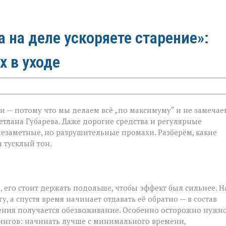
а на деле ускоряете старение»:
х в уходе
и — потому что мы делаем всё „по максимуму“ и не замечае
етлана Губарева. Даже дорогие средства и регулярные
незаметные, но разрушительные промахи. Разберём, какие
 тусклый тон.
 его стоит держать подольше, чтобы эффект был сильнее. Н
у, а спустя время начинает отдавать её обратно — в состав
жнения получается обезвоживание. Особенно осторожно нужн
лингов: начинать лучше с минимального времени,