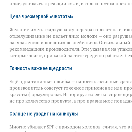
прислушиваясь к реакции кожи, и только потом постеп
Цена чрезмерной «чистоты»
Желание иметь гладкую кожу нередко толкает на слишк
отшелушивание не делает лицо моложе — оно разрушает
раздражению и внешним воздействиям. Оптимальный рит
рекомендациям производителя. Эти указания на упаковк
которые знают, при какой частоте средство работает б
Точность важнее щедрости
Ещё одна типичная ошибка — наносить активные средств
производитель советует точечное применение или прос
красоты формулировки. Игнорируя их, легко спровоцир
не про количество продукта, а про правильное попада
Солнце не уходит на каникулы
Многие убирают SPF с приходом холодов, считая, что в