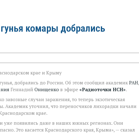
нгунья комары добрались
аснодарском крае и Крыму
унья, добрались до России. Об этом сообщил академик
РАН
,
ания
Геннадий
Онищенко
в эфире
«Радиоточки НСН»
.
ко завозные случаи заражения, то теперь экзотическая
ы. Академик уточнил, что переносчиков лихорадки начали
Краснодарском крае.
ни уже появились даже в наших южных регионах. Они
асно. Это касается Краснодарского края, Крыма», — сказал