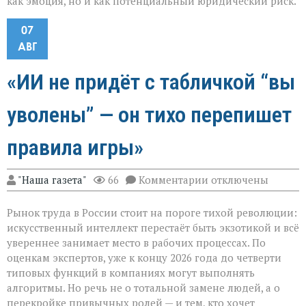
как эмоция, но и как потенциальный юридический риск.
07
АВГ
«ИИ не придёт с табличкой “вы
уволены” — он тихо перепишет
правила игры»
к
"Наша газета"
66
Комментарии
отключены
записи
«ИИ
Рынок труда в России стоит на пороге тихой революции:
не
придёт
искусственный интеллект перестаёт быть экзотикой и всё
с
увереннее занимает место в рабочих процессах. По
табличкой
оценкам экспертов, уже к концу 2026 года до четверти
“вы
уволены” — он
типовых функций в компаниях могут выполнять
тихо
алгоритмы. Но речь не о тотальной замене людей, а о
перепишет
перекройке привычных ролей — и тем, кто хочет