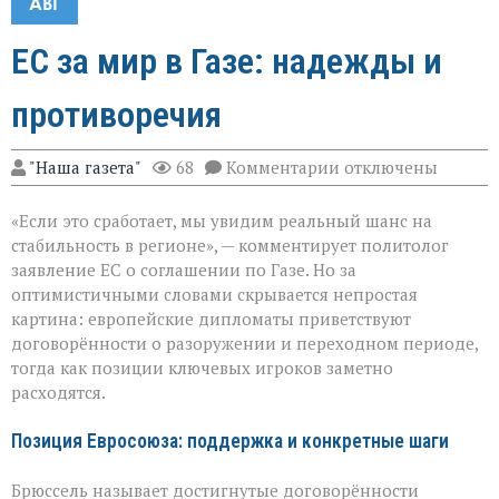
АВГ
ЕС за мир в Газе: надежды и
противоречия
к
"Наша газета"
68
Комментарии
отключены
записи
ЕС
«Если это сработает, мы увидим реальный шанс на
за
мир
стабильность в регионе», — комментирует политолог
в
заявление ЕС о соглашении по Газе. Но за
Газе:
оптимистичными словами скрывается непростая
надежды
и
картина: европейские дипломаты приветствуют
противоречия
договорённости о разоружении и переходном периоде,
тогда как позиции ключевых игроков заметно
расходятся.
Позиция Евросоюза: поддержка и конкретные шаги
Брюссель называет достигнутые договорённости