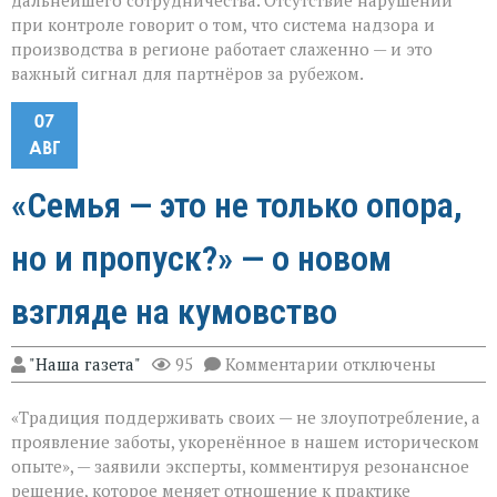
дальнейшего сотрудничества. Отсутствие нарушений
при контроле говорит о том, что система надзора и
производства в регионе работает слаженно — и это
важный сигнал для партнёров за рубежом.
07
АВГ
«Семья — это не только опора,
но и пропуск?» — о новом
взгляде на кумовство
к
"Наша газета"
95
Комментарии
отключены
записи
«Семья — это
«Традиция поддерживать своих — не злоупотребление, а
не
только
проявление заботы, укоренённое в нашем историческом
опора,
опыте», — заявили эксперты, комментируя резонансное
но
решение, которое меняет отношение к практике
и