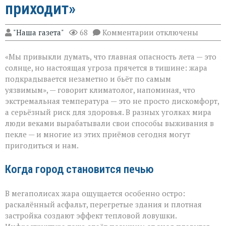
приходит»
к
"Наша газета"
68
Комментарии
отключены
записи
«Жара
«Мы привыкли думать, что главная опасность лета — это
не
просит
солнце, но настоящая угроза прячется в тишине: жара
разрешения — она
подкрадывается незаметно и бьёт по самым
просто
уязвимым», — говорит климатолог, напоминая, что
приходит»
экстремальная температура — это не просто дискомфорт,
а серьёзный риск для здоровья. В разных уголках мира
люди веками вырабатывали свои способы выживания в
пекле — и многие из этих приёмов сегодня могут
пригодиться и нам.
Когда город становится печью
В мегаполисах жара ощущается особенно остро:
раскалённый асфальт, перегретые здания и плотная
застройка создают эффект тепловой ловушки.