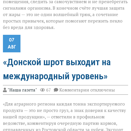
помещения, следить за самочувствием и не пренебрегать
сигналами организма. В конечном счёте лучшая защита
от жары — это не один волшебный трюк, а сочетание
простых привычек, которые помогают пережить пекло
без вреда для здоровья.
07
АВГ
«Донской шрот выходит на
международный уровень»
к
"Наша газета"
67
Комментарии
отключены
записи
«Донской
«Для аграрного региона каждая тонна экспортируемого
шрот
выходит
продукта — это не просто груз, а знак доверия к качеству
на
нашей продукции», — отметили в профильном
международный
ведомстве, комментируя очередную партию кормов,
уровень»
отправленных из Ростовской области за рубеж. Экспорт