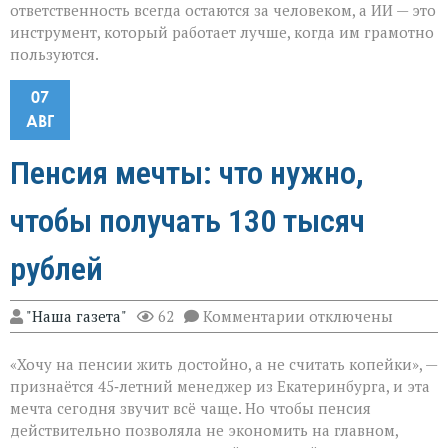
ответственность всегда остаются за человеком, а ИИ — это
инструмент, который работает лучше, когда им грамотно
пользуются.
07
АВГ
Пенсия мечты: что нужно,
чтобы получать 130 тысяч
рублей
к
"Наша газета"
62
Комментарии
отключены
записи
Пенсия
«Хочу на пенсии жить достойно, а не считать копейки», —
мечты:
что
признаётся 45‑летний менеджер из Екатеринбурга, и эта
нужно,
мечта сегодня звучит всё чаще. Но чтобы пенсия
чтобы
действительно позволяла не экономить на главном,
получать