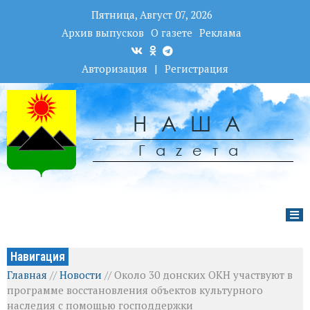
Пятница, Август 07, 2026
Архив выпусков
О газете
Реклама
Авторизация
|
Регистрация
НАША
Гаzета
Навигация
Главная
//
Новости
//
Около 30 донских ОКН участвуют в
программе восстановления объектов культурного
наследия с помощью господдержки