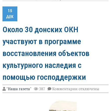
15
ДЕК
Около 30 донских ОКН
участвуют в программе
восстановления объектов
культурного наследия с
помощью господдержки
к
"Наша газета"
387
Комментарии
отключены
записи
Около
30
донских
ОКН