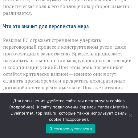
политическая воля к его воплощению у сторон заметно
различается.
Что это значит для перспектив мира
Реакция ЕС отражает стремление удержать
переговорный процесс в конструктивном русле: даже
при очевидных разногласиях Брюссель продолжает
настаивать на выполнении международных резолюций
и координации усилий. При этом роль посредников
остаётся критически важной — именно они могут
сгладить противоречия и превратить декларативные
договорённости в реальные шаги. Пока же ситуация
балансирует между осторожным оптимизмом и
пониманием, что путь к устойчивому миру будет долгим
Для повышения удобства сайта мы используем cookies
(
подробнее
). К сайту подключены сервисы Yandex.Metrika,
и потребует компромиссов от всех участников.
LiveInternet, top.mail.ru, которые также использует файлы
cookie (
подробнее
).
07
АВГ
Я согласен/согласна