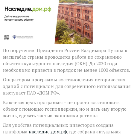
участвуют
в
программе
восстановления
объектов
культурного
наследия
с
помощью
господдержки
По поручению Президента России Владимира Путина в
масштабах страны проводится работа по сохранению
объектов культурного наследия (ОКН). До 2030 года
необходимо привести в порядок не менее 1000 объектов.
Оператором программы восстановления исторических
зданий с потенциалом для современного использования
выступает ПАО «ДОМ.РФ».
Ключевая цель программы – не просто восстановить
объект с помощью господдержки, но и дать ему вторую
жизнь, сделать частью экономики региона.
Для удобства потенциальных инвесторов создана
платформа
наследие.дом.рф
, где собрана актуальная