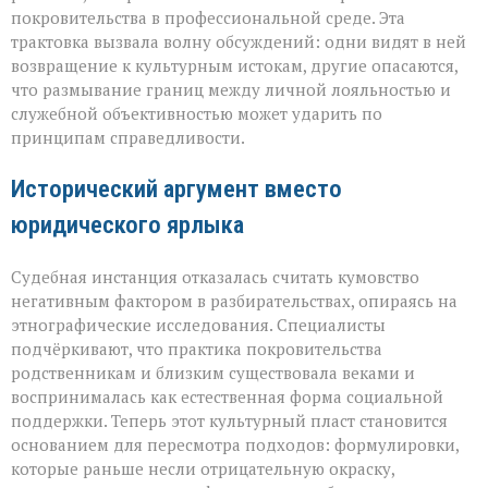
пропуск?» — о
покровительства в профессиональной среде. Эта
новом
трактовка вызвала волну обсуждений: одни видят в ней
взгляде
возвращение к культурным истокам, другие опасаются,
на
что размывание границ между личной лояльностью и
кумовство
служебной объективностью может ударить по
принципам справедливости.
Исторический аргумент вместо
юридического ярлыка
Судебная инстанция отказалась считать кумовство
негативным фактором в разбирательствах, опираясь на
этнографические исследования. Специалисты
подчёркивают, что практика покровительства
родственникам и близким существовала веками и
воспринималась как естественная форма социальной
поддержки. Теперь этот культурный пласт становится
основанием для пересмотра подходов: формулировки,
которые раньше несли отрицательную окраску,