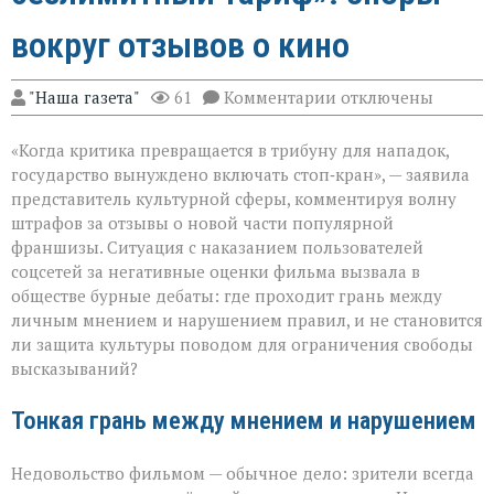
вокруг отзывов о кино
к
"Наша газета"
61
Комментарии
отключены
записи
«Свобода
«Когда критика превращается в трибуну для нападок,
слова — не
безлимитный
государство вынуждено включать стоп‑кран», — заявила
тариф»:
представитель культурной сферы, комментируя волну
споры
штрафов за отзывы о новой части популярной
вокруг
отзывов
франшизы. Ситуация с наказанием пользователей
о
соцсетей за негативные оценки фильма вызвала в
кино
обществе бурные дебаты: где проходит грань между
личным мнением и нарушением правил, и не становится
ли защита культуры поводом для ограничения свободы
высказываний?
Тонкая грань между мнением и нарушением
Недовольство фильмом — обычное дело: зрители всегда