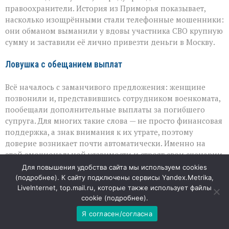
больном»:
правоохранители. История из Приморья показывает,
вдова
военного
насколько изощрёнными стали телефонные мошенники:
лишилась
они обманом выманили у вдовы участника СВО крупную
миллионов
сумму и заставили её лично привезти деньги в Москву.
из‑за
аферистов
Ловушка с обещанием выплат
Всё началось с заманчивого предложения: женщине
позвонили и, представившись сотрудником военкомата,
пообещали дополнительные выплаты за погибшего
супруга. Для многих такие слова — не просто финансовая
поддержка, а знак внимания к их утрате, поэтому
доверие возникает почти автоматически. Именно на
этой эмоциональной уязвимости и строят свои сценарии
аферисты: они дают надежду, чтобы потом превратить
Для повышения удобства сайта мы используем cookies
её в рычаг давления.
(
подробнее
). К сайту подключены сервисы Yandex.Metrika,
LiveInternet, top.mail.ru, которые также использует файлы
cookie (
подробнее
).
Страх как инструмент обмана
Я согласен/согласна
После обещания выплат в игру вступили новые