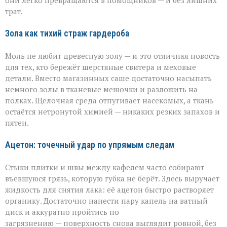
они легко превращаются в помощников — и без лишних
трат.
Зола как тихий страж гардероба
Моль не любит древесную золу — и это отличная новость
для тех, кто бережёт шерстяные свитера и меховые
детали. Вместо магазинных саше достаточно насыпать
немного золы в тканевые мешочки и разложить на
полках. Щелочная среда отпугивает насекомых, а ткань
остаётся нетронутой химией — никаких резких запахов и
пятен.
Ацетон: точечный удар по упрямым следам
Стыки плитки и швы между кафелем часто собирают
въевшуюся грязь, которую губка не берёт. Здесь выручает
жидкость для снятия лака: её ацетон быстро растворяет
органику. Достаточно нанести пару капель на ватный
диск и аккуратно пройтись по
загрязнению — поверхность снова выглядит ровной, без