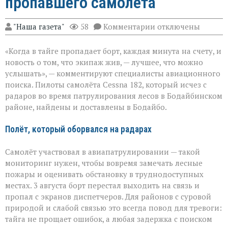
пропавшего самолёта
к
"Наша газета"
58
Комментарии
отключены
записи
«Экипаж
«Когда в тайге пропадает борт, каждая минута на счету, и
на
земле — это
новость о том, что экипаж жив, — лучшее, что можно
главное»:
услышать», — комментируют специалисты авиационного
найдены
поиска. Пилоты самолёта Cessna 182, который исчез с
пилоты
пропавшего
радаров во время патрулирования лесов в Бодайбинском
самолёта
районе, найдены и доставлены в Бодайбо.
Полёт, который оборвался на радарах
Самолёт участвовал в авиапатрулировании — такой
мониторинг нужен, чтобы вовремя замечать лесные
пожары и оценивать обстановку в труднодоступных
местах. 3 августа борт перестал выходить на связь и
пропал с экранов диспетчеров. Для районов с суровой
природой и слабой связью это всегда повод для тревоги:
тайга не прощает ошибок, а любая задержка с поиском