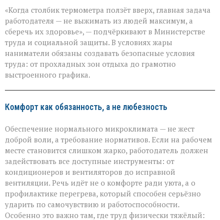
«Жара
«Когда столбик термометра ползёт вверх, главная задача
не
должна
работодателя — не выжимать из людей максимум, а
стоить
сберечь их здоровье», — подчёркивают в Министерстве
здоровья»:
труда и социальной защиты. В условиях жары
Минтруда — о
защите
наниматели обязаны создавать безопасные условия
работников
труда: от прохладных зон отдыха до грамотно
в
выстроенного графика.
зной
Комфорт как обязанность, а не любезность
Обеспечение нормального микроклимата — не жест
доброй воли, а требование нормативов. Если на рабочем
месте становится слишком жарко, работодатель должен
задействовать все доступные инструменты: от
кондиционеров и вентиляторов до исправной
вентиляции. Речь идёт не о комфорте ради уюта, а о
профилактике перегрева, который способен серьёзно
ударить по самочувствию и работоспособности.
Особенно это важно там, где труд физически тяжёлый: