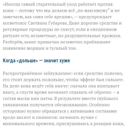
«Иногда самый старательный уход работает против
думаете,
что
кожи — потому что мы делаем всё „по максимуму“ и не
ухаживаете,
замечаем, как сами себе вредим», — предупреждает
а
косметолог Светлана Губарева. Даже дорогие средства и
на
деле
регулярные процедуры не спасут, если в ежедневном
ускоряете
ритуале есть незаметные, но разрушительные промахи.
старение»:
Разберём, какие привычки незаметно приближают
косметолог
появление морщин и тусклый тон.
о
скрытых
ошибках
Когда «дольше» — значит хуже
в
уходе
Распространённое заблуждение: если средство полезно,
его стоит держать подольше, чтобы эффект был сильнее.
На деле кожа ведёт себя иначе: сначала она впитывает
влагу, а спустя время начинает отдавать её обратно — в
состав маски или патча. В результате вместо глубокого
увлажнения получается обезвоживание. Особенно
осторожно нужно обращаться с активными составами
вроде кислот и пилингов: начинать лучше с
минимального времени, прислушиваясь к реакции кожи,