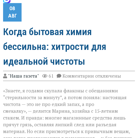
08
АВГ
Когда бытовая химия
бессильна: хитрости для
идеальной чистоты
к
"Наша газета"
61
Комментарии
отключены
записи
Когда
«Знаете, я годами скупала флаконы с обещаниями
бытовая
химия
“стерильности за минуту”, а потом поняла: настоящая
бессильна:
чистота — это не про едкий запах, а про
хитрости
смекалку», — делится Марина, хозяйка с 15‑летним
для
идеальной
стажем. И правда: многие магазинные средства лишь
чистоты
прячут грязь, оставляя липкий след или разъедая
материал. Но если присмотреться к привычным вещам,