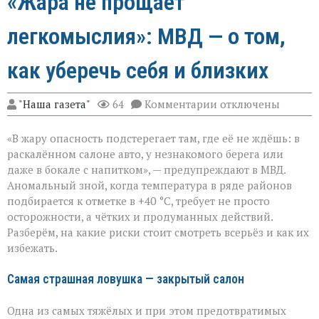
«Жара не прощает
легкомыслия»: МВД — о том,
как уберечь себя и близких
к
"Наша газета"
64
Комментарии
отключены
записи
«Жара
«В жару опасность подстерегает там, где её не ждёшь: в
не
прощает
раскалённом салоне авто, у незнакомого берега или
легкомыслия»:
даже в бокале с напитком», — предупреждают в МВД.
МВД — о
Аномальный зной, когда температура в ряде районов
том,
как
подбирается к отметке в +40 °C, требует не просто
уберечь
осторожности, а чётких и продуманных действий.
себя
Разберём, на какие риски стоит смотреть всерьёз и как их
и
избежать.
близких
Самая страшная ловушка — закрытый салон
Одна из самых тяжёлых и при этом предотвратимых