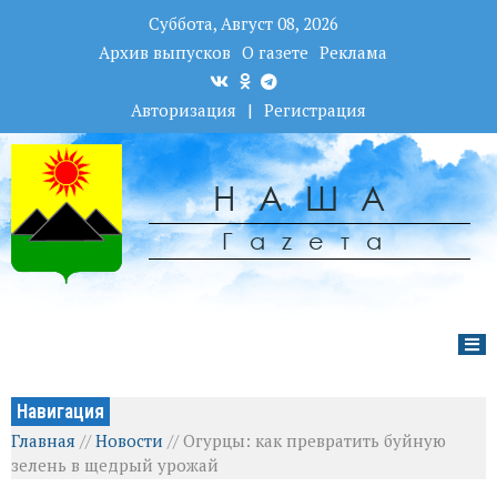
Суббота, Август 08, 2026
Архив выпусков
О газете
Реклама
Авторизация
|
Регистрация
НАША
Гаzета
Навигация
Главная
//
Новости
//
Огурцы: как превратить буйную
зелень в щедрый урожай