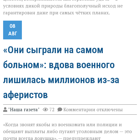
условиях дикой природы благополучный исход не
гарантирован даже при самых чётких планах.
08
АВГ
«Они сыграли на самом
больном»: вдова военного
лишилась миллионов из‑за
аферистов
к
"Наша газета"
72
Комментарии
отключены
записи
«Они
«Когда звонят якобы из военкомата или полиции и
сыграли
на
обещают выплаты либо пугают уголовным делом — это
самом
почти всегда ловушка», — предупреждают