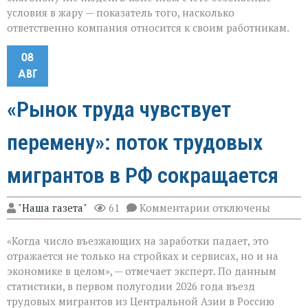
условия в жару — показатель того, насколько
ответственно компания относится к своим работникам.
08
АВГ
«Рынок труда чувствует
перемену»: поток трудовых
мигрантов в РФ сокращается
к
"Наша газета"
61
Комментарии
отключены
записи
«Рынок
«Когда число въезжающих на заработки падает, это
труда
чувствует
отражается не только на стройках и сервисах, но и на
перемену»:
экономике в целом», — отмечает эксперт. По данным
поток
статистики, в первом полугодии 2026 года въезд
трудовых
мигрантов
трудовых мигрантов из Центральной Азии в Россию