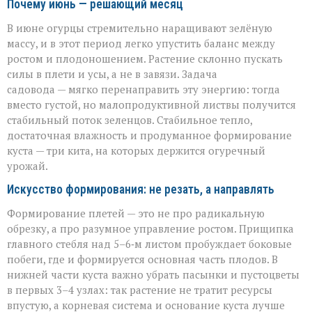
Почему июнь — решающий месяц
В июне огурцы стремительно наращивают зелёную
массу, и в этот период легко упустить баланс между
ростом и плодоношением. Растение склонно пускать
силы в плети и усы, а не в завязи. Задача
садовода — мягко перенаправить эту энергию: тогда
вместо густой, но малопродуктивной листвы получится
стабильный поток зеленцов. Стабильное тепло,
достаточная влажность и продуманное формирование
куста — три кита, на которых держится огуречный
урожай.
Искусство формирования: не резать, а направлять
Формирование плетей — это не про радикальную
обрезку, а про разумное управление ростом. Прищипка
главного стебля над 5–6‑м листом пробуждает боковые
побеги, где и формируется основная часть плодов. В
нижней части куста важно убрать пасынки и пустоцветы
в первых 3–4 узлах: так растение не тратит ресурсы
впустую, а корневая система и основание куста лучше