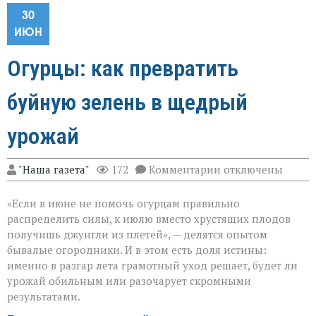
30
ИЮН
Огурцы: как превратить
буйную зелень в щедрый
урожай
к
"Наша газета"
172
Комментарии
отключены
записи
Огурцы:
«Если в июне не помочь огурцам правильно
как
превратить
распределить силы, к июлю вместо хрустящих плодов
буйную
получишь джунгли из плетей», — делятся опытом
зелень
бывалые огородники. И в этом есть доля истины:
в
щедрый
именно в разгар лета грамотный уход решает, будет ли
урожай
урожай обильным или разочарует скромными
результатами.