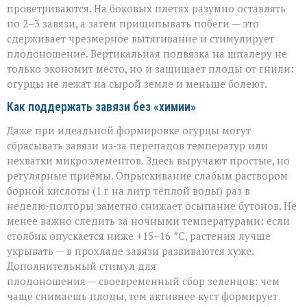
проветриваются. На боковых плетях разумно оставлять
по 2–3 завязи, а затем прищипывать побеги — это
сдерживает чрезмерное вытягивание и стимулирует
плодоношение. Вертикальная подвязка на шпалеру не
только экономит место, но и защищает плоды от гнили:
огурцы не лежат на сырой земле и меньше болеют.
Как поддержать завязи без «химии»
Даже при идеальной формировке огурцы могут
сбрасывать завязи из‑за перепадов температур или
нехватки микроэлементов. Здесь выручают простые, но
регулярные приёмы. Опрыскивание слабым раствором
борной кислоты (1 г на литр тёплой воды) раз в
неделю‑полторы заметно снижает осыпание бутонов. Не
менее важно следить за ночными температурами: если
столбик опускается ниже +15–16 °C, растения лучше
укрывать — в прохладе завязи развиваются хуже.
Дополнительный стимул для
плодоношения — своевременный сбор зеленцов: чем
чаще снимаешь плоды, тем активнее куст формирует