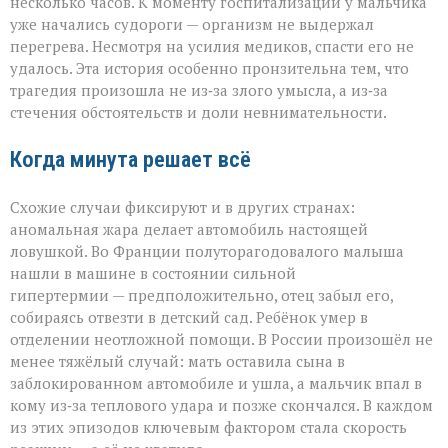
несколько часов. К моменту госпитализации у мальчика
уже начались судороги — организм не выдержал
перегрева. Несмотря на усилия медиков, спасти его не
удалось. Эта история особенно пронзительна тем, что
трагедия произошла не из‑за злого умысла, а из‑за
стечения обстоятельств и доли невнимательности.
Когда минута решает всё
Схожие случаи фиксируют и в других странах:
аномальная жара делает автомобиль настоящей
ловушкой. Во Франции полуторагодовалого малыша
нашли в машине в состоянии сильной
гипертермии — предположительно, отец забыл его,
собираясь отвезти в детский сад. Ребёнок умер в
отделении неотложной помощи. В России произошёл не
менее тяжёлый случай: мать оставила сына в
заблокированном автомобиле и ушла, а мальчик впал в
кому из‑за теплового удара и позже скончался. В каждом
из этих эпизодов ключевым фактором стала скорость