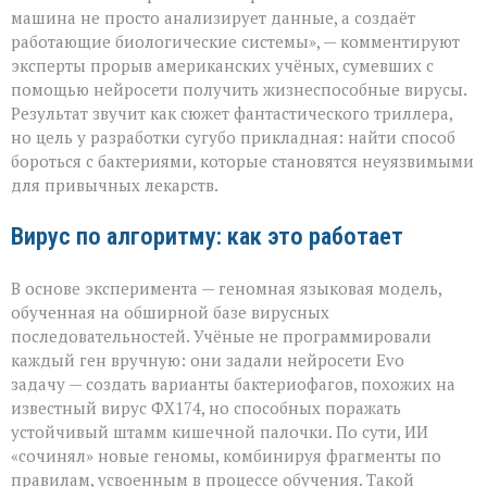
писать
машина не просто анализирует данные, а создаёт
вирусы — но
работающие биологические системы», — комментируют
не
эксперты прорыв американских учёных, сумевших с
для
разрушения,
помощью нейросети получить жизнеспособные вирусы.
а
Результат звучит как сюжет фантастического триллера,
для
но цель у разработки сугубо прикладная: найти способ
спасения»
бороться с бактериями, которые становятся неуязвимыми
для привычных лекарств.
Вирус по алгоритму: как это работает
В основе эксперимента — геномная языковая модель,
обученная на обширной базе вирусных
последовательностей. Учёные не программировали
каждый ген вручную: они задали нейросети Evo
задачу — создать варианты бактериофагов, похожих на
известный вирус ФХ174, но способных поражать
устойчивый штамм кишечной палочки. По сути, ИИ
«сочинял» новые геномы, комбинируя фрагменты по
правилам, усвоенным в процессе обучения. Такой