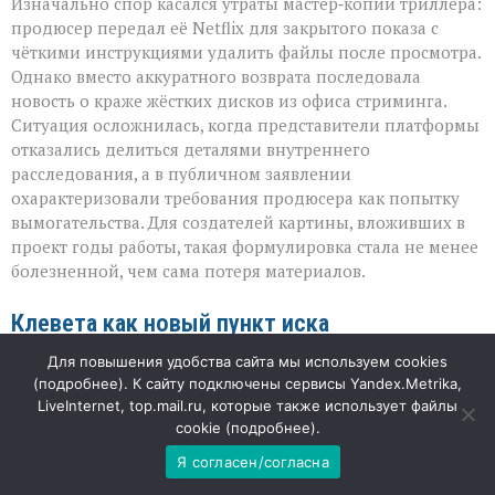
Изначально спор касался утраты мастер‑копии триллера:
продюсер передал её Netflix для закрытого показа с
чёткими инструкциями удалить файлы после просмотра.
Однако вместо аккуратного возврата последовала
новость о краже жёстких дисков из офиса стриминга.
Ситуация осложнилась, когда представители платформы
отказались делиться деталями внутреннего
расследования, а в публичном заявлении
охарактеризовали требования продюсера как попытку
вымогательства. Для создателей картины, вложивших в
проект годы работы, такая формулировка стала не менее
болезненной, чем сама потеря материалов.
Клевета как новый пункт иска
Для повышения удобства сайта мы используем cookies
Теперь в центре внимания — не столько пропажа
(
подробнее
). К сайту подключены сервисы Yandex.Metrika,
носителя, сколько сила публичного слова. Афрам
LiveInternet, top.mail.ru, которые также использует файлы
расценил определение «вымогательство» как
cookie (
подробнее
).
намеренное и вредоносное обвинение, способное
Я согласен/согласна
нанести серьёзный ущерб репутации. Поэтому он