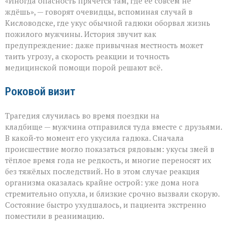
«Иногда опасность прячется там, где её совсем не
укус:
как
ждёшь», — говорят очевидцы, вспоминая случай в
обычная
Кисловодске, где укус обычной гадюки оборвал жизнь
прогулка
пожилого мужчины. История звучит как
обернулась
трагедией»
предупреждение: даже привычная местность может
таить угрозу, а скорость реакции и точность
медицинской помощи порой решают всё.
Роковой визит
Трагедия случилась во время поездки на
кладбище — мужчина отправился туда вместе с друзьями.
В какой‑то момент его укусила гадюка. Сначала
происшествие могло показаться рядовым: укусы змей в
тёплое время года не редкость, и многие переносят их
без тяжёлых последствий. Но в этом случае реакция
организма оказалась крайне острой: уже дома нога
стремительно опухла, и близкие срочно вызвали скорую.
Состояние быстро ухудшалось, и пациента экстренно
поместили в реанимацию.