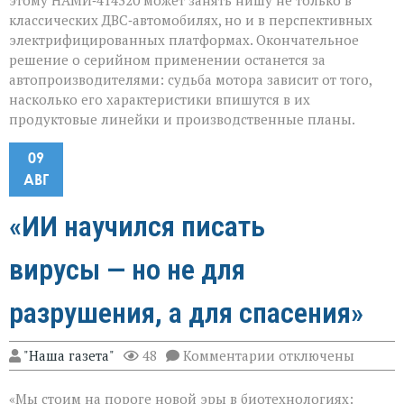
этому НАМИ‑414320 может занять нишу не только в
классических ДВС‑автомобилях, но и в перспективных
электрифицированных платформах. Окончательное
решение о серийном применении останется за
автопроизводителями: судьба мотора зависит от того,
насколько его характеристики впишутся в их
продуктовые линейки и производственные планы.
09
АВГ
«ИИ научился писать
вирусы — но не для
разрушения, а для спасения»
к
"Наша газета"
48
Комментарии
отключены
записи
«ИИ
«Мы стоим на пороге новой эры в биотехнологиях:
научился