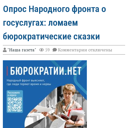
Опрос Народного фронта о
госуслугах: ломаем
бюрократические сказки
к
"Наша газета"
59
Комментарии
отключены
записи
Опрос
Народного
фронта
о
госуслугах:
ломаем
бюрократические
сказки