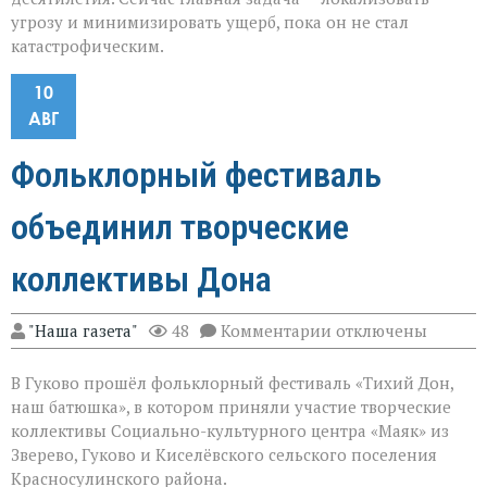
угрозу и минимизировать ущерб, пока он не стал
катастрофическим.
10
АВГ
Фольклорный фестиваль
объединил творческие
коллективы Дона
к
"Наша газета"
48
Комментарии
отключены
записи
Фольклорный
В Гуково прошёл фольклорный фестиваль «Тихий Дон,
фестиваль
объединил
наш батюшка», в котором приняли участие творческие
творческие
коллективы Социально-культурного центра «Маяк» из
коллективы
Зверево, Гуково и Киселёвского сельского поселения
Дона
Красносулинского района.