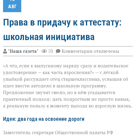
АВГ
Права в придачу к аттестату:
школьная инициатива
к
"Наша газета"
70
Комментарии
отключены
записи
Права
«А что, если к выпускному наряду сразу и водительское
в
придачу
удостоверение — как часть взросления?» — с лёгкой
к
улыбкой рассуждает отец старшеклассника, услышав об
аттестату:
идее ввести автодело в школьную программу.
школьная
инициатива
Предложение звучит смело, но в нём угадывается
практичный подход: дать подросткам не просто навык,
а реальную пользу к моменту выхода во взрослую жизнь.
Идея: два года на освоение дороги
Заместитель секретаря Общественной палаты РФ