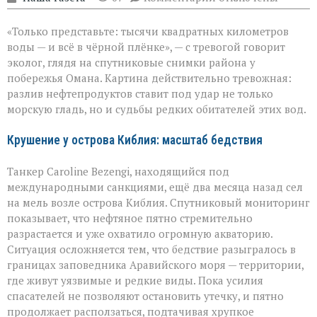
записи
Нефть
«Только представьте: тысячи квадратных километров
в
море:
воды — и всё в чёрной плёнке», — с тревогой говорит
угроза
эколог, глядя на спутниковые снимки района у
для
побережья Омана. Картина действительно тревожная:
хрупкой
природы
разлив нефтепродуктов ставит под удар не только
морскую гладь, но и судьбы редких обитателей этих вод.
Крушение у острова Киблия: масштаб бедствия
Танкер Caroline Bezengi, находящийся под
международными санкциями, ещё два месяца назад сел
на мель возле острова Киблия. Спутниковый мониторинг
показывает, что нефтяное пятно стремительно
разрастается и уже охватило огромную акваторию.
Ситуация осложняется тем, что бедствие разыгралось в
границах заповедника Аравийского моря — территории,
где живут уязвимые и редкие виды. Пока усилия
спасателей не позволяют остановить утечку, и пятно
продолжает расползаться, подтачивая хрупкое