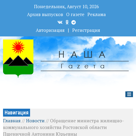
Понедельник, Август 10, 2026
Архив выпусков
О газете
Реклама
Авторизация
|
Регистрация
НАША
Гаzета
Навигация
Главная
//
Новости
//
Обращение министра жилищно-
коммунального хозяйства Ростовской области
Пшеничной Антонини Юрьевны