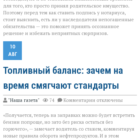
для того, кто просто принял родительское имущество.
Поэтому перед тем как ставить подпись у нотариуса,
стоит выяснить, есть ли у наследодателя непогашенные
обязательства — это поможет принять осознанное
решение и избежать неприятных сюрпризов.
10
АВГ
Топливный баланс: зачем на
время смягчают стандарты
к
"Наша газета"
74
Комментарии
отключены
записи
Топливный
«Получается, теперь на заправках можно будет встретить
баланс:
зачем
бензин попроще, но зато без риска остаться без
на
горючего», — замечает водитель со стажем, комментируя
время
новые правила оборота нефтепродуктов. И в этом
смягчают