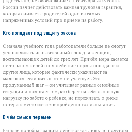
малышей
радость вполне обоснованна: с 1 сентября 2026 года в
России начнёт действовать важная трудовая гарантия,
которая снимает с родителей одно из самых
напряжённых условий при приёме на работу.
Кто попадает под защиту закона
С начала учебного года работодатели больше не смогут
устанавливать испытательный срок для женщин,
воспитывающих детей до трёх лет. Причём мера касается
не только матерей: под действие нормы попадают и
другие лица, которые фактически ухаживают за
малышом, если мать в этом не участвует. Это
продуманный шаг — он учитывает разные семейные
ситуации и помогает тем, кто берёт на себя основную
нагрузку по заботе о ребёнке, не переживать о риске
потерять место из‑за «непройденного» испытания.
В чём смысл перемен
Раньше подобная защита действовала лишь до полутора