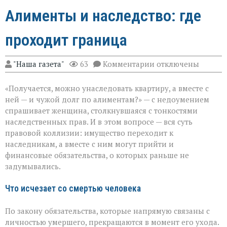
Алименты и наследство: где
проходит граница
к
"Наша газета"
63
Комментарии
отключены
записи
Алименты
«Получается, можно унаследовать квартиру, а вместе с
и
наследство:
ней — и чужой долг по алиментам?» — с недоумением
где
спрашивает женщина, столкнувшаяся с тонкостями
проходит
наследственных прав. И в этом вопросе — вся суть
граница
правовой коллизии: имущество переходит к
наследникам, а вместе с ним могут прийти и
финансовые обязательства, о которых раньше не
задумывались.
Что исчезает со смертью человека
По закону обязательства, которые напрямую связаны с
личностью умершего, прекращаются в момент его ухода.