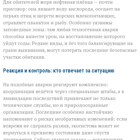
Для обитателей моря нефтяная плёнка — почти
приговор: она лишает воду кислорода, оседает на
перьях птиц и шерсти морских млекопитающих,
отравляет планктон и рыбу. Особенно уязвимы
заповедные зоны: там любая техногенная авария
способна нанести урон, на восстановление которого
уйдут годы. Редкие виды, и без того балансирующие на
грани выживания, могут потерять последние безопасные
участки обитания.
Реакция и контроль: кто отвечает за ситуацию
На подобные аварии реагируют комплексно:
координация ведётся через специальные штабы, а к
ликвидации последствий привлекают не только
технические службы, но и природоохранные
организации. Последние особенно настойчиво
напоминают о рисках необратимых изменений: если
вовремя не сдержать разлив, экосистема может не
вернуться к прежнему состоянию даже спустя
десятилетия. Сейчас главная задача — локализовать