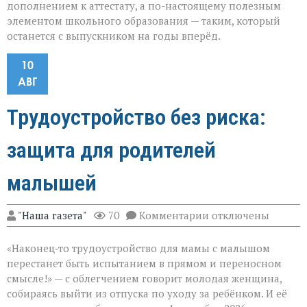
дополнением к аттестату, а по-настоящему полезным
элементом школьного образования — таким, который
останется с выпускником на годы вперёд.
10
АВГ
Трудоустройство без риска:
защита для родителей
малышей
к
"Наша газета"
70
Комментарии
отключены
записи
Трудоустройство
«Наконец‑то трудоустройство для мамы с малышом
без
риска:
перестанет быть испытанием в прямом и переносном
защита
смысле!» — с облегчением говорит молодая женщина,
для
собираясь выйти из отпуска по уходу за ребёнком. И её
родителей