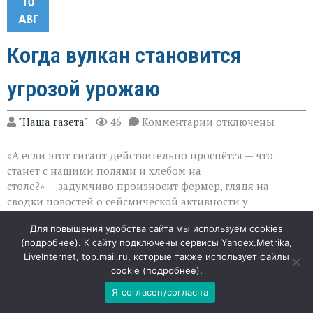
10
АВГ
Когда вулкан становится
угрозой урожаю
к
"Наша газета"
46
Комментарии
отключены
записи
Когда
«А если этот гигант действительно проснётся — что
вулкан
становится
станет с нашими полями и хлебом на
угрозой
столе?» — задумчиво произносит фермер, глядя на
урожаю
сводки новостей о сейсмической активности у
Йеллоустоуна. Тревога не беспочвенна: учёные всё чаще
Для повышения удобства сайта мы используем cookies
говорят о том, как пробуждение супервулкана может
(
подробнее
). К сайту подключены сервисы Yandex.Metrika,
ударить не по одной стране, а по продовольственной
LiveInternet, top.mail.ru, которые также использует файлы
безопасности всего мира.
cookie (
подробнее
).
Я согласен/согласна
Сейсмические сигналы у кальдеры