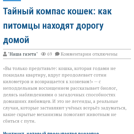
Тайный компас кошек: как
питомцы находят дорогу
домой
к
"Наша газета"
69
Комментарии
отключены
записи
Тайный
«Вы только представьте: кошка, которая годами не
компас
кошек:
покидала квартиру, вдруг преодолевает сотни
как
километров и возвращается к хозяевам!» — с
питомцы
неподдельным восхищением рассказывает биолог,
находят
дорогу
делясь наблюдениями о загадочных способностях
домой
домашних любимцев. И это не легенды, а реальные
случаи, которые заставляют учёных всерьёз задуматься,
какие скрытые механизмы помогают животным не
сбиться с пути.