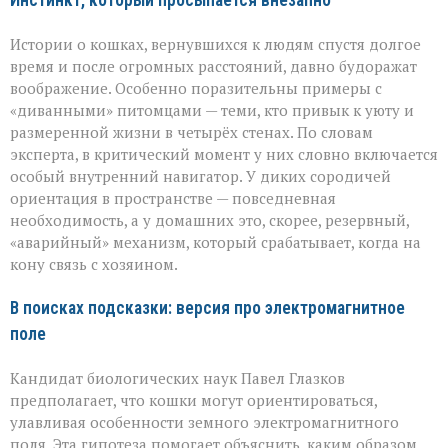
Инстинкт, который просыпается внезапно
Истории о кошках, вернувшихся к людям спустя долгое
время и после огромных расстояний, давно будоражат
воображение. Особенно поразительны примеры с
«диванными» питомцами — теми, кто привык к уюту и
размеренной жизни в четырёх стенах. По словам
эксперта, в критический момент у них словно включается
особый внутренний навигатор. У диких сородичей
ориентация в пространстве — повседневная
необходимость, а у домашних это, скорее, резервный,
«аварийный» механизм, который срабатывает, когда на
кону связь с хозяином.
В поисках подсказки: версия про электромагнитное
поле
Кандидат биологических наук Павел Глазков
предполагает, что кошки могут ориентироваться,
улавливая особенности земного электромагнитного
поля. Эта гипотеза помогает объяснить, каким образом