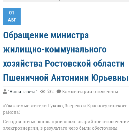
01
АВГ
Обращение министра
жилищно-коммунального
хозяйства Ростовской области
Пшеничной Антонини Юрьевны
к
"Наша газета"
532
Комментарии
отключены
записи
Обращение
«Уважаемые жители Гуково, Зверево и Красносулинского
министра
жилищно-
района!
коммунального
хозяйства
Сегодня ночью вновь произошло аварийное отключение
Ростовской
электроэнергии, в результате чего были обесточены
области