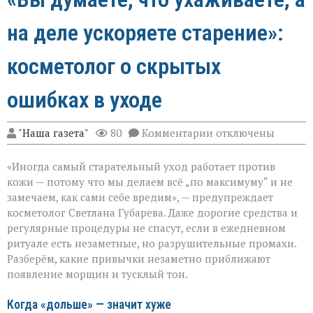
на деле ускоряете старение»:
косметолог о скрытых
ошибках в уходе
к
"Наша газета"
80
Комментарии
отключены
записи
«Вы
«Иногда самый старательный уход работает против
думаете,
что
кожи — потому что мы делаем всё „по максимуму“ и не
ухаживаете,
замечаем, как сами себе вредим», — предупреждает
а
косметолог Светлана Губарева. Даже дорогие средства и
на
деле
регулярные процедуры не спасут, если в ежедневном
ускоряете
ритуале есть незаметные, но разрушительные промахи.
старение»:
Разберём, какие привычки незаметно приближают
косметолог
появление морщин и тусклый тон.
о
скрытых
ошибках
Когда «дольше» — значит хуже
в