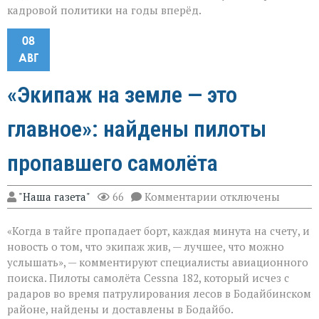
кадровой политики на годы вперёд.
08
АВГ
«Экипаж на земле — это
главное»: найдены пилоты
пропавшего самолёта
к
"Наша газета"
66
Комментарии
отключены
записи
«Экипаж
«Когда в тайге пропадает борт, каждая минута на счету, и
на
земле — это
новость о том, что экипаж жив, — лучшее, что можно
главное»:
услышать», — комментируют специалисты авиационного
найдены
поиска. Пилоты самолёта Cessna 182, который исчез с
пилоты
пропавшего
радаров во время патрулирования лесов в Бодайбинском
самолёта
районе, найдены и доставлены в Бодайбо.