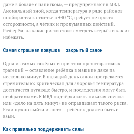
легкомыслия»:
даже в бокале с напитком», — предупреждают в МВД.
МВД — о
Аномальный зной, когда температура в ряде районов
том,
как
подбирается к отметке в +40 °C, требует не просто
уберечь
осторожности, а чётких и продуманных действий.
себя
Разберём, на какие риски стоит смотреть всерьёз и как их
и
избежать.
близких
Самая страшная ловушка — закрытый салон
Одна из самых тяжёлых и при этом предотвратимых
трагедий — оставление ребёнка в машине даже на
несколько минут. В палящий день салон прогревается
стремительно: критическая для здоровья температура
достигается пугающе быстро, и последствия могут быть
необратимыми. В МВД подчёркивают: никакая спешка
или «дело на пять минут» не оправдывает такого риска.
Если нужно выйти из авто — ребёнок должен быть с
вами.
Как правильно поддерживать силы