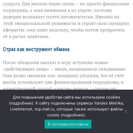
супруга. Для многих такие слова — не просто финансовая
поддержка, а знак внимания к их утрате, поэтому
доверие возникает почти автоматически. Именно на
этой эмоциональной уязвимости и строят свои сценарии
аферисты: они дают надежду, чтобы потом превратить
её в рычаг давления.
Страх как инструмент обмана
После обещания выплат в игру вступили новые
«действующие лица» — люди, назвавшиеся силовиками.
Они резко сменили тон: женщину убедили, что её счёт
якобы используют для финансирования терроризма, и
единственный способ «спасти» деньги — срочно их
обналичить и перевести на «защищённый счёт». Под
Для повышения удобства сайта мы используем cookies
нарастающим давлением страха и растерянности
(
подробнее
). К сайту подключены сервисы Yandex.Metrika,
женщина перестала сомневаться и начала выполнять
LiveInternet, top.mail.ru, которые также использует файлы
инструкции, которые ей диктовали по телефону.
cookie (
подробнее
).
Я согласен/согласна
Дальний путь ради обмана