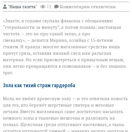
к
"Наша газета"
71
Комментарии
отключены
записи
Когда
«Знаете, я годами скупала флаконы с обещаниями
бытовая
химия
“стерильности за минуту”, а потом поняла: настоящая
бессильна:
чистота — это не про едкий запах, а про
хитрости
смекалку», — делится Марина, хозяйка с 15‑летним
для
идеальной
стажем. И правда: многие магазинные средства лишь
чистоты
прячут грязь, оставляя липкий след или разъедая
материал. Но если присмотреться к привычным вещам,
они легко превращаются в помощников — и без лишних
трат.
Зола как тихий страж гардероба
Моль не любит древесную золу — и это отличная новость
для тех, кто бережёт шерстяные свитера и меховые
детали. Вместо магазинных саше достаточно насыпать
немного золы в тканевые мешочки и разложить на
полках. Щелочная среда отпугивает насекомых, а ткань
остаётся нетронутой химией — никаких резких запахов и