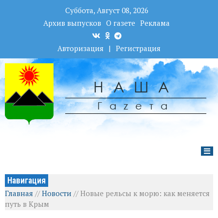
Суббота, Август 08, 2026
Архив выпусков
О газете
Реклама
Авторизация
|
Регистрация
НАША
Гаzета
Навигация
Главная
//
Новости
//
Новые рельсы к морю: как меняется
путь в Крым