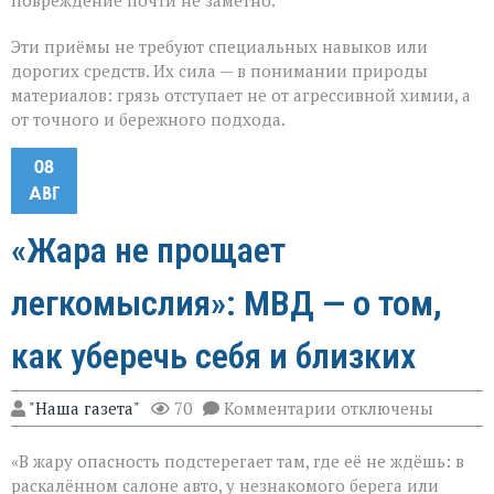
повреждение почти не заметно.
Эти приёмы не требуют специальных навыков или
дорогих средств. Их сила — в понимании природы
материалов: грязь отступает не от агрессивной химии, а
от точного и бережного подхода.
08
АВГ
«Жара не прощает
легкомыслия»: МВД — о том,
как уберечь себя и близких
к
"Наша газета"
70
Комментарии
отключены
записи
«Жара
«В жару опасность подстерегает там, где её не ждёшь: в
не
прощает
раскалённом салоне авто, у незнакомого берега или