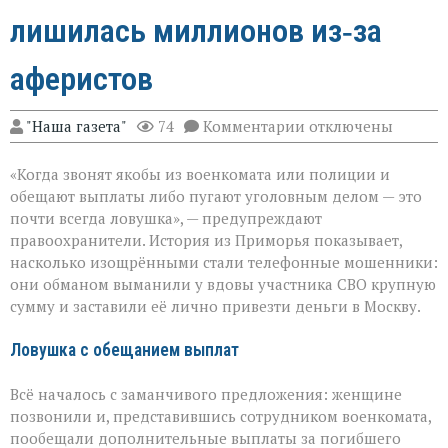
лишилась миллионов из‑за
аферистов
к
"Наша газета"
74
Комментарии
отключены
записи
«Они
«Когда звонят якобы из военкомата или полиции и
сыграли
на
обещают выплаты либо пугают уголовным делом — это
самом
почти всегда ловушка», — предупреждают
больном»:
правоохранители. История из Приморья показывает,
вдова
военного
насколько изощрёнными стали телефонные мошенники:
лишилась
они обманом выманили у вдовы участника СВО крупную
миллионов
сумму и заставили её лично привезти деньги в Москву.
из‑за
аферистов
Ловушка с обещанием выплат
Всё началось с заманчивого предложения: женщине
позвонили и, представившись сотрудником военкомата,
пообещали дополнительные выплаты за погибшего