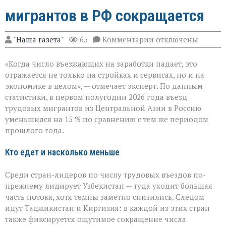
мигрантов в РФ сокращается
к
"Наша газета"
65
Комментарии
отключены
записи
«Рынок
«Когда число въезжающих на заработки падает, это
труда
чувствует
отражается не только на стройках и сервисах, но и на
перемену»:
экономике в целом», — отмечает эксперт. По данным
поток
статистики, в первом полугодии 2026 года въезд
трудовых
мигрантов
трудовых мигрантов из Центральной Азии в Россию
в
уменьшился на 15 % по сравнению с тем же периодом
РФ
прошлого года.
сокращается
Кто едет и насколько меньше
Среди стран-лидеров по числу трудовых въездов по-
прежнему лидирует Узбекистан — туда уходит большая
часть потока, хотя темпы заметно снизились. Следом
идут Таджикистан и Киргизия: в каждой из этих стран
также фиксируется ощутимое сокращение числа