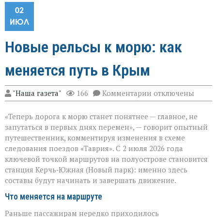
02
ИЮЛ
Новые рельсы к морю: как
меняется путь в Крым
к
"Наша газета"
166
Комментарии
отключены
записи
Новые
«Теперь дорога к морю станет понятнее — главное, не
рельсы
к
запутаться в первых днях перемен», — говорит опытный
морю:
путешественник, комментируя изменения в схеме
как
следования поездов «Таврия». С 2 июля 2026 года
меняется
путь
ключевой точкой маршрутов на полуострове становится
в
станция Керчь‑Южная (Новый парк): именно здесь
Крым
составы будут начинать и завершать движение.
Что меняется на маршруте
Раньше пассажирам нередко приходилось