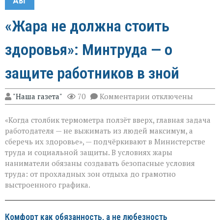
АВГ
«Жара не должна стоить
здоровья»: Минтруда — о
защите работников в зной
к
"Наша газета"
70
Комментарии
отключены
записи
«Жара
«Когда столбик термометра ползёт вверх, главная задача
не
должна
работодателя — не выжимать из людей максимум, а
стоить
сберечь их здоровье», — подчёркивают в Министерстве
здоровья»:
труда и социальной защиты. В условиях жары
Минтруда — о
защите
наниматели обязаны создавать безопасные условия
работников
труда: от прохладных зон отдыха до грамотно
в
выстроенного графика.
зной
Комфорт как обязанность, а не любезность