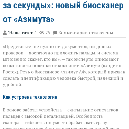
за секунды»: новый биосканер
от «Азимута»
к
"Наша газета"
75
Комментарии
отключены
записи
«Теперь
«Представьте: не нужно ни документов, ни долгих
личность
подтвердят
проверок — достаточно приложить пальцы, и система
за
мгновенно скажет, кто вы», — так эксперты описывают
секунды»:
возможности новинки от компании «Азимут» (входит в
новый
биосканер
Ростех). Речь о биосканере «Азимут А4», который призван
от
сделать идентификацию человека быстрой, надёжной и
«Азимута»
удобной.
Как устроена технология
В основе работы устройства — считывание отпечатков
пальцев с высокой детализацией. Особенность
сканера — гибкость: он умеет обрабатывать сразу
несколько пальцев, будь то четыре пальца одной руки