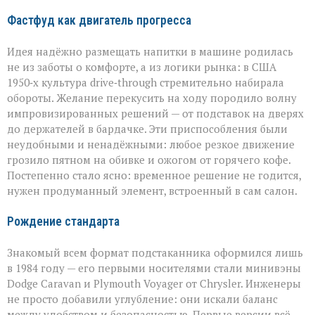
Фастфуд как двигатель прогресса
Идея надёжно размещать напитки в машине родилась
не из заботы о комфорте, а из логики рынка: в США
1950‑х культура drive‑through стремительно набирала
обороты. Желание перекусить на ходу породило волну
импровизированных решений — от подставок на дверях
до держателей в бардачке. Эти приспособления были
неудобными и ненадёжными: любое резкое движение
грозило пятном на обивке и ожогом от горячего кофе.
Постепенно стало ясно: временное решение не годится,
нужен продуманный элемент, встроенный в сам салон.
Рождение стандарта
Знакомый всем формат подстаканника оформился лишь
в 1984 году — его первыми носителями стали минивэны
Dodge Caravan и Plymouth Voyager от Chrysler. Инженеры
не просто добавили углубление: они искали баланс
между удобством и безопасностью. Первые версии всё