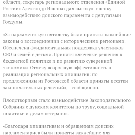
Думе
области, секретарь регионального отделения «Единой
России
России» Александр Ищенко дал высокую оценку
состоялось
взаимодействию донского парламента с депутатами
заключительное
пленарное
Госдумы.
заседание
весенней
«За парламентскую пятилетку были приняты важнейшие
сессии,
законы о воссоединении с историческими регионами.
ставшее
последним
Обеспечена фундаментальная поддержка участников
для
СВО и семей с детьми. Приняты ключевые решения в
VIII
бюджетной политике и по развитию суверенной
созыва
экономики. Отмечу возросшую эффективность в
реализации региональных инициатив: по
предложениям из Ростовской области приняты десятки
законодательных решений», – сообщил он.
Плодотворным стало взаимодействие Законодательного
Собрания с думским комитетом по труду, социальной
политике и делам ветеранов.
«Благодаря инициативам и обращениям донских
парламентариев были приняты важнейшие для