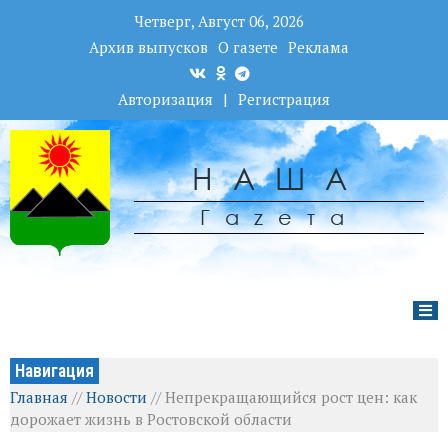
Четверг, Август 06, 2026
Архив выпусков
О газете
Реклама
Авторизация
|
Регистрация
НАША
Гаzета
Навигация
Главная
//
Новости
//
Непрекращающийся рост цен: как
дорожает жизнь в Ростовской области