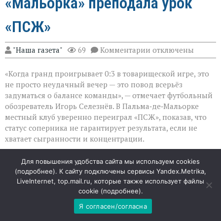
«Мальорка» преподала урок
«ПСЖ»
к
"Наша газета"
69
Комментарии
отключены
записи
Громкий
«Когда гранд проигрывает 0:3 в товарищеской игре, это
сюрприз
в
не просто неудачный вечер — это повод всерьёз
Пальме:
задуматься о балансе команды», — отмечает футбольный
«Мальорка»
обозреватель Игорь Селезнёв. В Пальма‑де‑Мальорке
преподала
урок
местный клуб уверенно переиграл «ПСЖ», показав, что
«ПСЖ»
статус соперника не гарантирует результата, если не
хватает сыгранности и концентрации.
Уверенность хозяев и растерянность гостей
Для повышения удобства сайта мы используем cookies
(
подробнее
). К сайту подключены сервисы Yandex.Metrika,
«Мальорка» с первых минут действовала собранно и
LiveInternet, top.mail.ru, которые также использует файлы
cookie (
подробнее
).
прагматично: команда не пыталась копировать
зрелищный стиль топ‑клубов, а делала ставку на
Я согласен/согласна
плотную игру и быстрые выходы из обороны. Именно