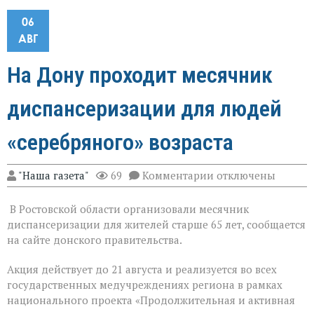
06
АВГ
На Дону проходит месячник
диспансеризации для людей
«серебряного» возраста
к
"Наша газета"
69
Комментарии
отключены
записи
На
В Ростовской области организовали месячник
Дону
проходит
диспансеризации для жителей старше 65 лет, сообщается
месячник
на сайте донского правительства.
диспансеризации
для
Акция действует до 21 августа и реализуется во всех
людей
«серебряного»
государственных медучреждениях региона в рамках
возраста
национального проекта «Продолжительная и активная