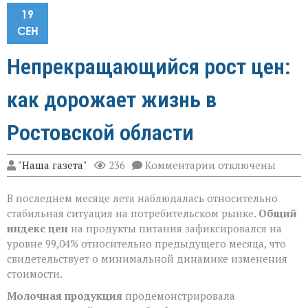
19
СЕН
Непрекращающийся рост цен:
как дорожает жизнь в
Ростовской области
к
"Наша газета"
236
Комментарии
отключены
записи
Непрекращающий
В последнем месяце лета наблюдалась относительно
рост
цен:
стабильная ситуация на потребительском рынке.
Общий
как
индекс цен
на продукты питания зафиксировался на
дорожает
уровне 99,04% относительно предыдущего месяца, что
жизнь
в
свидетельствует о минимальной динамике изменения
Ростовской
стоимости.
области
Молочная продукция
продемонстрировала