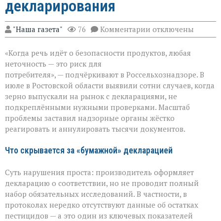
декларирования
к
"Наша газета"
76
Комментарии
отключены
записи
Зерно
«Когда речь идёт о безопасности продуктов, любая
под
прицелом:
неточность — это риск для
в
потребителя», — подчёркивают в Россельхознадзоре. В
Ростовской
июле в Ростовской области выявили сотни случаев, когда
области
вскрыли
зерно выпускали на рынок с декларациями, не
массовые
подкреплёнными нужными проверками. Масштаб
нарушения
проблемы заставил надзорные органы жёстко
декларирования
реагировать и аннулировать тысячи документов.
Что скрывается за «бумажной» декларацией
Суть нарушения проста: производитель оформляет
декларацию о соответствии, но не проводит полный
набор обязательных исследований. В частности, в
протоколах нередко отсутствуют данные об остатках
пестицидов — а это один из ключевых показателей