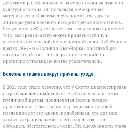
десятками ролей, многие из которых стали частью поп-
культурного кода. Он появлялся в «Секретных
материалах» и «Сверхъестественном», где даже в
эпизодах умел добавить истории тревожного оттенка.
Его участие в «Фарго» в третьем сезоне стало примером
того, как зрелый актёр может придать глубину и
весомость небольшой, но поворотной роли. В «Звёздных
вратах: SG‑1» и «Полиции Нью‑Йорка» он всякий раз
находил свой тон — то сдержанно-жёсткий, то
иронично-усталый, но всегда убедительный.
Болезнь и тишина вокруг причины ухода
В 2021 году стало известно, что у Скотта диагностирован
острый миелоидный лейкоз. Актёр не делал из этого
публичной драмы, предпочитая беречь личное
пространство. Семья также не раскрывает деталей
последних лет его жизни, подчёркивая, что для них
важнее сохранить память о его творчестве, а не
обсуждать обстоятельства ухода. Эта сдержанность стала