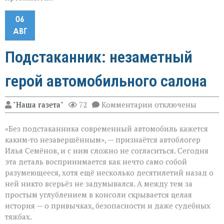
06
АВГ
Подстаканник: незаметный
герой автомобильного салона
к
"Наша газета"
72
Комментарии
отключены
записи
Подстаканник:
«Без подстаканника современный автомобиль кажется
незаметный
герой
каким‑то незавершённым», — признаётся автоблогер
автомобильного
Илья Семёнов, и с ним сложно не согласиться. Сегодня
салона
эта деталь воспринимается как нечто само собой
разумеющееся, хотя ещё несколько десятилетий назад о
ней никто всерьёз не задумывался. А между тем за
простым углублением в консоли скрывается целая
история — о привычках, безопасности и даже судебных
тяжбах.