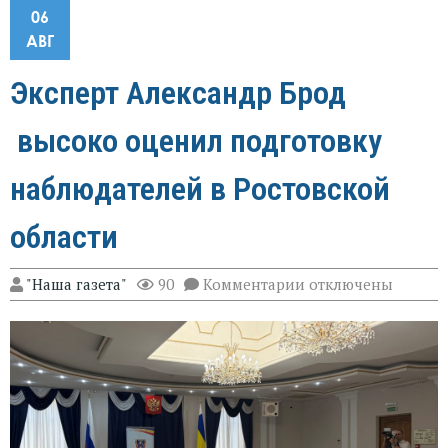
06
АВГ
Эксперт Александр Брод
высоко оценил подготовку
наблюдателей в Ростовской
области
к
"Наша газета"
90
Комментарии
отключены
записи
Эксперт
Александр
Брод
высоко
оценил
подготовку
наблюдателей
в