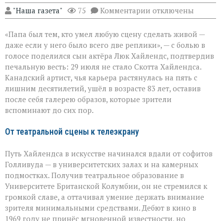
к
"Наша газета"
75
Комментарии
отключены
записи
«Он
«Папа был тем, кто умел любую сцену сделать живой —
умел
делать
даже если у него было всего две реплики», — с болью в
второстепенное
голосе поделился сын актёра Люк Хайлендс, подтвердив
незабываемым»:
печальную весть: 29 июля не стало Скотта Хайлендса.
ушёл
Скотт
Канадский артист, чья карьера растянулась на пять с
Хайлендс
лишним десятилетий, ушёл в возрасте 83 лет, оставив
после себя галерею образов, которые зрители
вспоминают до сих пор.
От театральной сцены к телеэкрану
Путь Хайлендса в искусстве начинался вдали от софитов
Голливуда — в университетских залах и на камерных
подмостках. Получив театральное образование в
Университете Британской Колумбии, он не стремился к
громкой славе, а оттачивал умение держать внимание
зрителя минимальными средствами. Дебют в кино в
1969 году не принёс мгновенной известности, но