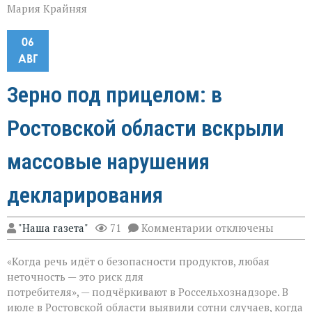
Мария Крайняя
06
АВГ
Зерно под прицелом: в
Ростовской области вскрыли
массовые нарушения
декларирования
к
"Наша газета"
71
Комментарии
отключены
записи
Зерно
«Когда речь идёт о безопасности продуктов, любая
под
прицелом:
неточность — это риск для
в
потребителя», — подчёркивают в Россельхознадзоре. В
Ростовской
июле в Ростовской области выявили сотни случаев, когда
области