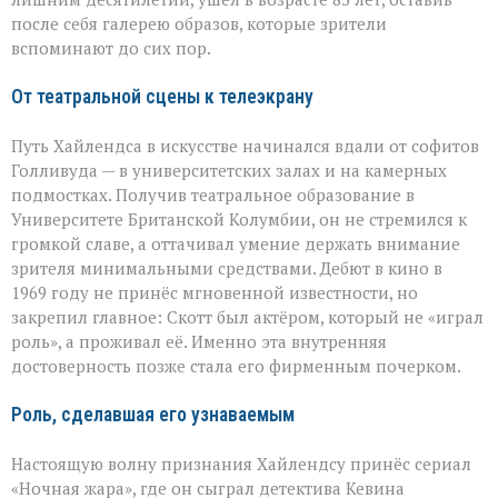
после себя галерею образов, которые зрители
вспоминают до сих пор.
От театральной сцены к телеэкрану
Путь Хайлендса в искусстве начинался вдали от софитов
Голливуда — в университетских залах и на камерных
подмостках. Получив театральное образование в
Университете Британской Колумбии, он не стремился к
громкой славе, а оттачивал умение держать внимание
зрителя минимальными средствами. Дебют в кино в
1969 году не принёс мгновенной известности, но
закрепил главное: Скотт был актёром, который не «играл
роль», а проживал её. Именно эта внутренняя
достоверность позже стала его фирменным почерком.
Роль, сделавшая его узнаваемым
Настоящую волну признания Хайлендсу принёс сериал
«Ночная жара», где он сыграл детектива Кевина