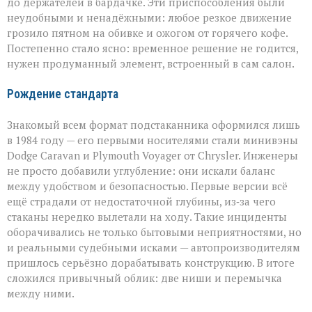
до держателей в бардачке. Эти приспособления были
неудобными и ненадёжными: любое резкое движение
грозило пятном на обивке и ожогом от горячего кофе.
Постепенно стало ясно: временное решение не годится,
нужен продуманный элемент, встроенный в сам салон.
Рождение стандарта
Знакомый всем формат подстаканника оформился лишь
в 1984 году — его первыми носителями стали минивэны
Dodge Caravan и Plymouth Voyager от Chrysler. Инженеры
не просто добавили углубление: они искали баланс
между удобством и безопасностью. Первые версии всё
ещё страдали от недостаточной глубины, из‑за чего
стаканы нередко вылетали на ходу. Такие инциденты
оборачивались не только бытовыми неприятностями, но
и реальными судебными исками — автопроизводителям
пришлось серьёзно дорабатывать конструкцию. В итоге
сложился привычный облик: две ниши и перемычка
между ними.