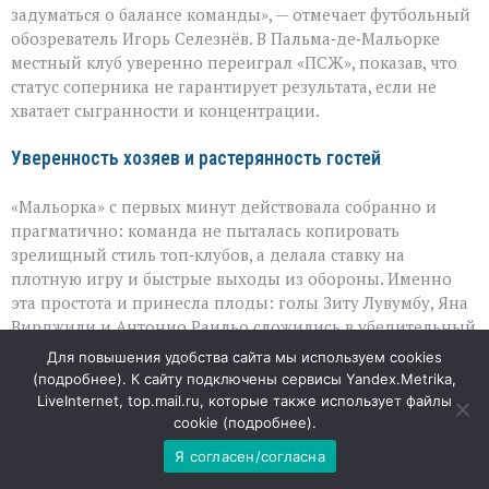
Пальме:
задуматься о балансе команды», — отмечает футбольный
«Мальорка»
обозреватель Игорь Селезнёв. В Пальма‑де‑Мальорке
преподала
урок
местный клуб уверенно переиграл «ПСЖ», показав, что
«ПСЖ»
статус соперника не гарантирует результата, если не
хватает сыгранности и концентрации.
Уверенность хозяев и растерянность гостей
«Мальорка» с первых минут действовала собранно и
прагматично: команда не пыталась копировать
зрелищный стиль топ‑клубов, а делала ставку на
плотную игру и быстрые выходы из обороны. Именно
эта простота и принесла плоды: голы Зиту Лувумбу, Яна
Вирджили и Антонио Раильо сложились в убедительный
счёт. Для «ПСЖ» же матч стал проверкой на прочность,
Для повышения удобства сайта мы используем cookies
которая выявила уязвимые места: парижане выглядели
(
подробнее
). К сайту подключены сервисы Yandex.Metrika,
разобщённо, не смогли навязать свой темп и не создали
LiveInternet, top.mail.ru, которые также использует файлы
по-настоящему опасных моментов у чужих ворот.
cookie (
подробнее
).
Я согласен/согласна
Вратарский вопрос: непростой выбор для тренерского