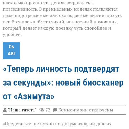
насколько прочно эта деталь встроилась в
повседневность. В премиальных моделях появляются
даже подогреваемые или охлаждаемые версии, но суть
остаётся прежней: это тихий, незаметный помощник,
который делает каждую поездку чуть спокойнее и
удобнее.
06
АВГ
«Теперь личность подтвердят
за секунды»: новый биосканер
от «Азимута»
к
"Наша газета"
72
Комментарии
отключены
записи
«Теперь
«Представьте: не нужно ни документов, ни долгих
личность
подтвердят