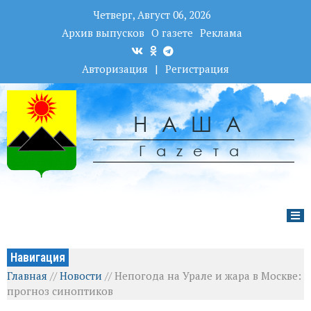
Четверг, Август 06, 2026
Архив выпусков
О газете
Реклама
Авторизация
|
Регистрация
НАША
Гаzета
Навигация
Главная
//
Новости
//
Непогода на Урале и жара в Москве:
прогноз синоптиков