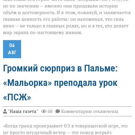
не по значению — именно они придавали истории
объём и достоверность. И в этом, пожалуй, и заключается
главная ценность его работы: он напоминал, что сила
кино — не только в главных ролях, но и в тех, кто делает
мир экрана по-настоящему живым.
06
АВГ
Громкий сюрприз в Пальме:
«Мальорка» преподала урок
«ПСЖ»
к
"Наша газета"
68
Комментарии
отключены
записи
Громкий
«Когда гранд проигрывает 0:3 в товарищеской игре, это
сюрприз
в
не просто неудачный вечер — это повод всерьёз