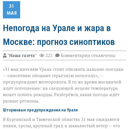
31
МАЯ
Непогода на Урале и жара в
Москве: прогноз синоптиков
к
"Наша газета"
223
Комментарии
отключены
записи
Непогода
«31 мая жителям Урала стоит отложить дальние поездки
на
Урале
— синоптики обещают серьёзную непогоду», —
и
предупреждают метеорологи. В то же время москвичей
жара
ждёт потепление: на следующей неделе температура
в
Москве:
может побить рекорды. Разберёмся, какая погода ждёт
прогноз
разные регионы.
синоптиков
Штормовые предупреждения на Урале
В Курганской и Тюменской областях 31 мая ожидаются
ливни, грозы, крупный град и шквалистый ветер — его