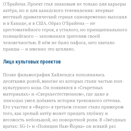
О’Брайена. Проект стал знаковым не только для карьеры
актёра, но и для канадского телевидения: впервые
местный драматический сериал одновременно выходил
и в Канаде, и в США. Образ О’Брайена — не
хрестоматийного героя, а усталого, но принципиального
полицейского — запомнился зрителям своей
человечностью. В нём не было пафоса, зато хватало
правды — и именно это цепляло.
Лицо культовых проектов
Позже фильмография Хайлендса пополнилась
десятками ролей, многие из которых стали частью поп-
культурного кода. Он появлялся в «Секретных
материалах» и «Сверхъестественном», где даже в
эпизодах умел добавить истории тревожного оттенка.
Его участие в «Фарго» в третьем сезоне стало примером
того, как зрелый актёр может придать глубину и
весомость небольшой, но поворотной роли. В «Звёздных
вратах: SG‑1» и «Полиции Нью‑Йорка» он всякий раз