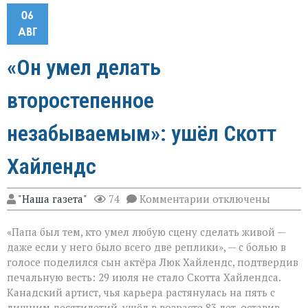
06
АВГ
«Он умел делать
второстепенное
незабываемым»: ушёл Скотт
Хайлендс
к
"Наша газета"
74
Комментарии
отключены
записи
«Он
«Папа был тем, кто умел любую сцену сделать живой —
умел
делать
даже если у него было всего две реплики», — с болью в
второстепенное
голосе поделился сын актёра Люк Хайлендс, подтвердив
незабываемым»:
печальную весть: 29 июля не стало Скотта Хайлендса.
ушёл
Скотт
Канадский артист, чья карьера растянулась на пять с
Хайлендс
лишним десятилетий, ушёл в возрасте 83 лет, оставив