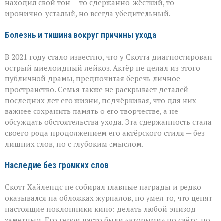
находил свой тон — то сдержанно-жёсткий, то
иронично-усталый, но всегда убедительный.
Болезнь и тишина вокруг причины ухода
В 2021 году стало известно, что у Скотта диагностирован
острый миелоидный лейкоз. Актёр не делал из этого
публичной драмы, предпочитая беречь личное
пространство. Семья также не раскрывает деталей
последних лет его жизни, подчёркивая, что для них
важнее сохранить память о его творчестве, а не
обсуждать обстоятельства ухода. Эта сдержанность стала
своего рода продолжением его актёрского стиля — без
лишних слов, но с глубоким смыслом.
Наследие без громких слов
Скотт Хайлендс не собирал главные награды и редко
оказывался на обложках журналов, но умел то, что ценят
настоящие поклонники кино: делать любой эпизод
заметным. Его герои часто были «вторыми» по счёту, но