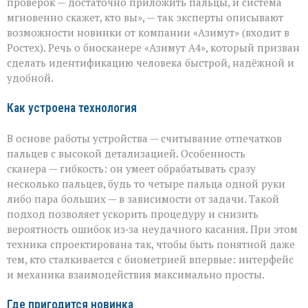
проверок — достаточно приложить пальцы, и система
за
мгновенно скажет, кто вы», — так эксперты описывают
секунды»:
возможности новинки от компании «Азимут» (входит в
новый
биосканер
Ростех). Речь о биосканере «Азимут А4», который призван
от
сделать идентификацию человека быстрой, надёжной и
«Азимута»
удобной.
Как устроена технология
В основе работы устройства — считывание отпечатков
пальцев с высокой детализацией. Особенность
сканера — гибкость: он умеет обрабатывать сразу
несколько пальцев, будь то четыре пальца одной руки
либо пара больших — в зависимости от задачи. Такой
подход позволяет ускорить процедуру и снизить
вероятность ошибок из‑за неудачного касания. При этом
техника спроектирована так, чтобы быть понятной даже
тем, кто сталкивается с биометрией впервые: интерфейс
и механика взаимодействия максимально просты.
Где пригодится новинка