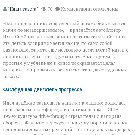
к
"Наша газета"
70
Комментарии
отключены
записи
Подстаканник:
«Без подстаканника современный автомобиль кажется
незаметный
герой
каким‑то незавершённым», — признаётся автоблогер
автомобильного
Илья Семёнов, и с ним сложно не согласиться. Сегодня
салона
эта деталь воспринимается как нечто само собой
разумеющееся, хотя ещё несколько десятилетий назад о
ней никто всерьёз не задумывался. А между тем за
простым углублением в консоли скрывается целая
история — о привычках, безопасности и даже судебных
тяжбах.
Фастфуд как двигатель прогресса
Идея надёжно размещать напитки в машине родилась
не из заботы о комфорте, а из логики рынка: в США
1950‑х культура drive‑through стремительно набирала
обороты. Желание перекусить на ходу породило волну
импровизированных решений — от подставок на дверях