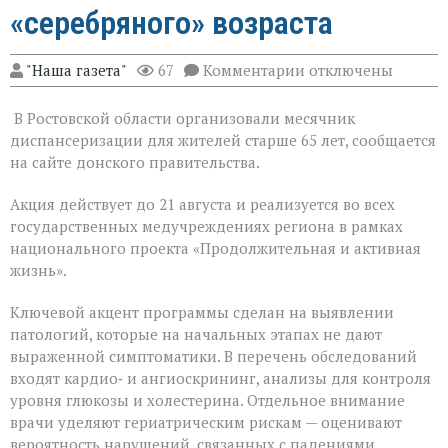
«серебряного» возраста
к
"Наша газета"
67
Комментарии
отключены
записи
На
В Ростовской области организовали месячник
Дону
проходит
диспансеризации для жителей старше 65 лет, сообщается
месячник
на сайте донского правительства.
диспансеризации
для
Акция действует до 21 августа и реализуется во всех
людей
«серебряного»
государственных медучреждениях региона в рамках
возраста
национального проекта «Продолжительная и активная
жизнь».
Ключевой акцент программы сделан на выявлении
патологий, которые на начальных этапах не дают
выраженной симптоматики. В перечень обследований
входят кардио‑ и ангиоскрининг, анализы для контроля
уровня глюкозы и холестерина. Отдельное внимание
врачи уделяют гериатрическим рискам — оценивают
вероятность нарушений, связанных с падениями,