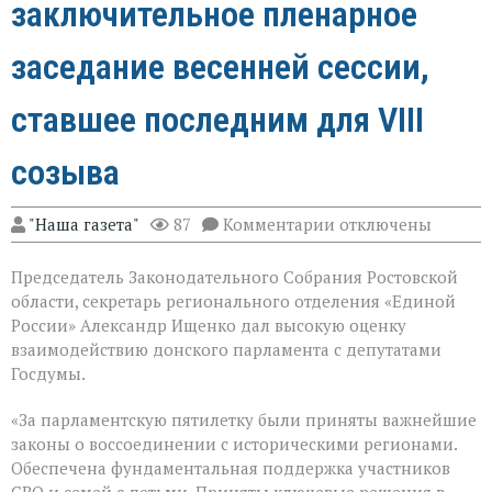
заключительное пленарное
заседание весенней сессии,
ставшее последним для VIII
созыва
к
"Наша газета"
87
Комментарии
отключены
записи
В
Председатель Законодательного Собрания Ростовской
Государственной
Думе
области, секретарь регионального отделения «Единой
России
России» Александр Ищенко дал высокую оценку
состоялось
взаимодействию донского парламента с депутатами
заключительное
пленарное
Госдумы.
заседание
весенней
«За парламентскую пятилетку были приняты важнейшие
сессии,
законы о воссоединении с историческими регионами.
ставшее
последним
Обеспечена фундаментальная поддержка участников
для