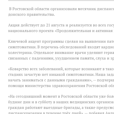
записи
На
В Ростовской области организовали месячник диспансе
Дону
проходит
донского правительства.
месячник
диспансеризац
Акция действует до 21 августа и реализуется во всех 
для
национального проекта «Продолжительная и активная 
людей
«серебряного»
возраста
Ключевой акцент программы сделан на выявлении пат
симптоматики. В перечень обследований входят кардио
холестерина. Отдельное внимание врачи уделяют гери
связанных с падениями, ухудшением памяти, слуха и з
«Коварство всех заболеваний, которые возникают в таком
стадиях зачастую нет никакой симптоматики. Наша зад
начать заниматься с данными гражданами», — подчер
помощи министерства здравоохранения Ростовской об
«На сегодняшний момент в Ростовской области уже бол
будние дни и в субботу в наших медицинских организ
граждан работают выездные бригады, а также предус
диспансеризации в течение трёх дней», — добавил Анд