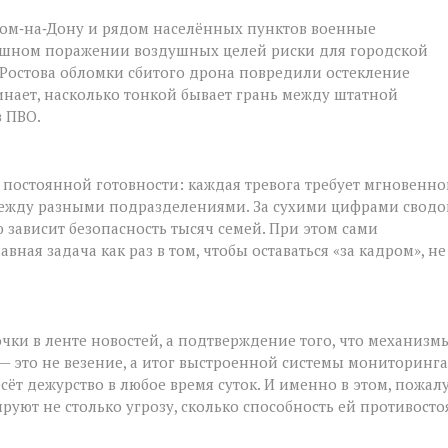
вом‑на‑Дону и рядом населённых пунктов военные
пешном поражении воздушных целей риски для городской
е Ростова обломки сбитого дрона повредили остекление
нает, насколько тонкой бывает грань между штатной
в ПВО.
остоянной готовности: каждая тревога требует мгновенно
между разными подразделениями. За сухими цифрами сводо
 зависит безопасность тысяч семей. При этом сами
ная задача как раз в том, чтобы оставаться «за кадром», не
чки в ленте новостей, а подтверждение того, что механизм
— это не везение, а итог выстроенной системы мониторинга
ёт дежурство в любое время суток. И именно в этом, пожалу
уют не столько угрозу, сколько способность ей противосто