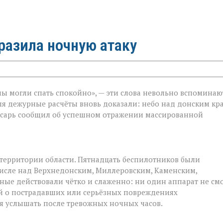
разила ночную атаку
 мы могли спать спокойно», — эти слова невольно вспоминаю
юля дежурные расчёты вновь доказали: небо над донским кр
юсарь сообщил об успешном отражении массированной
 территории области. Пятнадцать беспилотников были
числе над Верхнедонским, Миллеровским, Каменским,
ные действовали чётко и слаженно: ни один аппарат не см
й о пострадавших или серьёзных повреждениях
ся услышать после тревожных ночных часов.