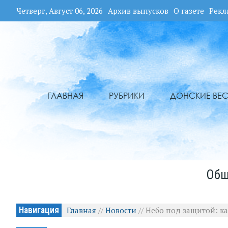
Четверг, Август 06, 2026
Архив выпусков
О газете
Рекл
ГЛАВНАЯ
РУБРИКИ
ДОНСКИЕ ВЕС
Общ
Навигация
Главная
//
Новости
//
Небо под защитой: к