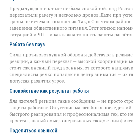
Предыдущая ночь тоже не была спокойной: над Росто
перехватили ракету и несколько дронов. Даже при ус
среды не исчезают полностью. Так, в Советском район
заведения общественного питания. Этот эпизод напоми
ситуацией и ЧП — и как важна точность работы расчёто
Работа без пауз
Силы противовоздушной обороны действуют в режиме п
реакции, а каждый перехват — высокой координации 
стоит ежедневный труд военных, от которого напрямую
специалисты редко попадают в центр внимания — их глав
допуская развития угроз.
Спокойствие как результат работы
Для жителей региона такие сообщения — не просто стро
защиты работают. Отсутствие масштабных последствий 
быстрого реагирования и профессионализма тех, кто нес
кроется главный смысл оперативных сводок: они фиксир
Поделиться ссылкой: