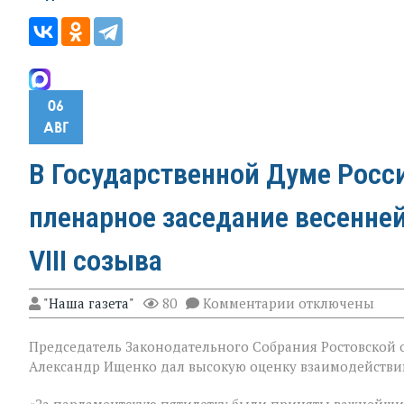
06
АВГ
В Государственной Думе Росс
пленарное заседание весенне
VIII созыва
к
"Наша газета"
80
Комментарии
отключены
записи
В
Председатель Законодательного Собрания Ростовской о
Государственно
Думе
Александр Ищенко дал высокую оценку взаимодействию
России
состоялось