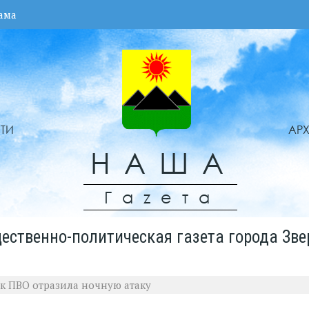
ама
ТИ
АР
НАША
Гаzета
ественно-политическая газета города Зве
ак ПВО отразила ночную атаку