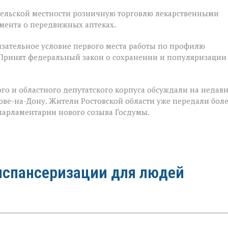
 сельской местности розничную торговлю лекарственными
мента о передвижных аптеках.
зательное условие первого места работы по профилю
 Принят федеральный закон о сохранении и популяризации
го и областного депутатского корпуса обсуждали на недав
е-на-Дону. Жители Ростовской области уже передали бол
 парламентарии нового созыва Госдумы.
испансеризации для людей