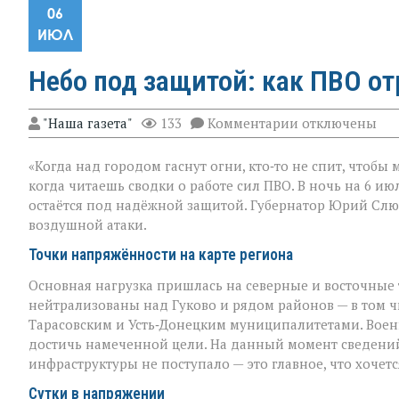
06
ИЮЛ
Небо под защитой: как ПВО от
к
"Наша газета"
133
Комментарии
отключены
записи
Небо
«Когда над городом гаснут огни, кто‑то не спит, чтобы
под
защитой:
когда читаешь сводки о работе сил ПВО. В ночь на 6 и
как
остаётся под надёжной защитой. Губернатор Юрий Сл
ПВО
воздушной атаки.
отразила
ночную
Точки напряжённости на карте региона
атаку
Основная нагрузка пришлась на северные и восточные
нейтрализованы над Гуково и рядом районов — в том 
Тарасовским и Усть‑Донецким муниципалитетами. Воен
достичь намеченной цели. На данный момент сведени
инфраструктуры не поступало — это главное, что хочет
Сутки в напряжении