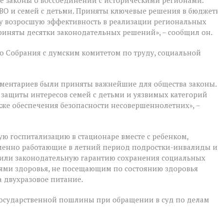
е законы о воссоединении с историческими регионами.
ВО и семей с детьми. Приняты ключевые решения в бюджет
у возросшую эффективность в реализации региональных
риняты десятки законодательных решений», – сообщил он.
 Собрания с думским комитетом по труду, социальной
ментариев были приняты важнейшие для общества законы.
 защиты интересов семей с детьми и уязвимых категорий
акже обеспечения безопасности несовершеннолетних», –
ую госпитализацию в стационаре вместе с ребенком,
ременно работающие в летний период подростки-инвалиды и
чили законодательную гарантию сохранения социальных
ями здоровья, не посещающим по состоянию здоровья
 двухразовое питание.
государственной пошлины при обращении в суд по делам