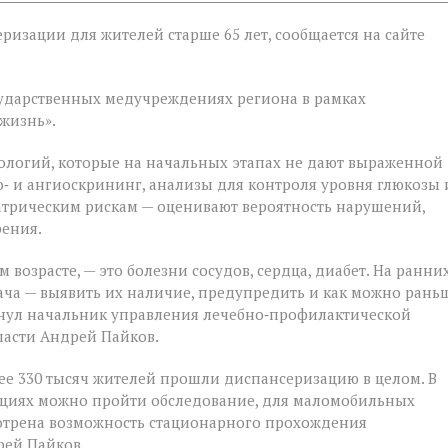
ризации для жителей старше 65 лет, сообщается на сайте
ии
государственных медучреждениях региона в рамках
жизнь».
ологий, которые на начальных этапах не дают выраженной
‑ и ангиоскрининг, анализы для контроля уровня глюкозы 
атрическим рискам — оценивают вероятность нарушений,
рения.
 возрасте, — это болезни сосудов, сердца, диабет. На ранни
ача — выявить их наличие, предупредить и как можно рань
кнул начальник управления лечебно‑профилактической
ласти Андрей Пайков.
ее 330 тысяч жителей прошли диспансеризацию в целом. В
ациях можно пройти обследование, для маломобильных
мотрена возможность стационарного прохождения
рей Пайков.