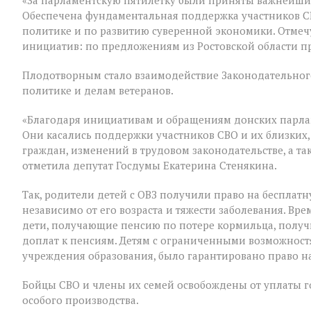
«За парламентскую пятилетку были приняты важнейши
заключительное
Обеспечена фундаментальная поддержка участников С
пленарное
заседание
политике и по развитию суверенной экономики. Отмеч
весенней
инициатив: по предложениям из Ростовской области п
сессии,
ставшее
Плодотворным стало взаимодействие Законодательного
последним
для
политике и делам ветеранов.
VIII
созыва
«Благодаря инициативам и обращениям донских парла
Они касались поддержки участников СВО и их близких,
граждан, изменений в трудовом законодательстве, а т
отметила депутат Госдумы Екатерина Стенякина.
Так, родители детей с ОВЗ получили право на бесплатн
независимо от его возраста и тяжести заболевания. В
дети, получающие пенсию по потере кормильца, полу
доплат к пенсиям. Детям с ограниченными возможност
учреждения образования, было гарантировано право на
Бойцы СВО и члены их семей освобождены от уплаты 
особого производства.