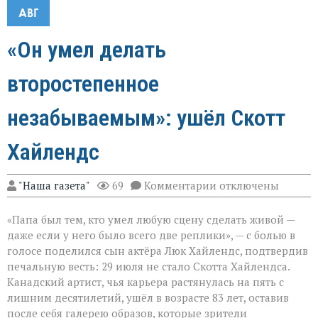
АВГ
«Он умел делать
второстепенное
незабываемым»: ушёл Скотт
Хайлендс
к
"Наша газета"
69
Комментарии
отключены
записи
«Он
«Папа был тем, кто умел любую сцену сделать живой —
умел
делать
даже если у него было всего две реплики», — с болью в
второстепенное
голосе поделился сын актёра Люк Хайлендс, подтвердив
незабываемым»:
печальную весть: 29 июля не стало Скотта Хайлендса.
ушёл
Скотт
Канадский артист, чья карьера растянулась на пять с
Хайлендс
лишним десятилетий, ушёл в возрасте 83 лет, оставив
после себя галерею образов, которые зрители