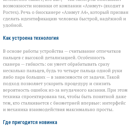
секунды»:
возможности новинки от компании «Азимут» (входит в
новый
биосканер
Ростех). Речь о биосканере «Азимут А4», который призван
от
сделать идентификацию человека быстрой, надёжной и
«Азимута»
удобной.
Как устроена технология
В основе работы устройства — считывание отпечатков
пальцев с высокой детализацией. Особенность
сканера — гибкость: он умеет обрабатывать сразу
несколько пальцев, будь то четыре пальца одной руки
либо пара больших — в зависимости от задачи. Такой
подход позволяет ускорить процедуру и снизить
вероятность ошибок из‑за неудачного касания. При этом
техника спроектирована так, чтобы быть понятной даже
тем, кто сталкивается с биометрией впервые: интерфейс
и механика взаимодействия максимально просты.
Где пригодится новинка