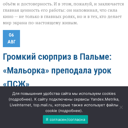
объём и достоверность. И в этом, пожалуй, и заключается
главная ценность его работы: он напоминал, что сила
кино — не только в главных ролях, но и в тех, кто делает
мир экрана по-настоящему живым.
06
АВГ
Громкий сюрприз в Пальме:
«Мальорка» преподала урок
«ПСЖ»
Для повышения удобства сайта мы используем cookies
к
"Наша газета"
63
Комментарии
отключены
(
подробнее
). К сайту подключены сервисы Yandex.Metrika,
записи
LiveInternet, top.mail.ru, которые также использует файлы
Громкий
«Когда гранд проигрывает 0:3 в товарищеской игре, это
cookie (
подробнее
).
сюрприз
в
не просто неудачный вечер — это повод всерьёз
Я согласен/согласна
Пальме:
задуматься о балансе команды», — отмечает футбольный
«Мальорка»