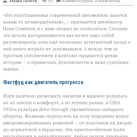
"Наша газета"
65
Комментарии
отключены
записи
Подстаканник:
«Без подстаканника современный автомобиль кажется
незаметный
герой
каким‑то незавершённым», — признаётся автоблогер
автомобильного
Илья Семёнов, и с ним сложно не согласиться. Сегодня
салона
эта деталь воспринимается как нечто само собой
разумеющееся, хотя ещё несколько десятилетий назад о
ней никто всерьёз не задумывался. А между тем за
простым углублением в консоли скрывается целая
история — о привычках, безопасности и даже судебных
тяжбах.
Фастфуд как двигатель прогресса
Идея надёжно размещать напитки в машине родилась
не из заботы о комфорте, а из логики рынка: в США
1950‑х культура drive‑through стремительно набирала
обороты. Желание перекусить на ходу породило волну
импровизированных решений — от подставок на дверях
до держателей в бардачке. Эти приспособления были
неудобными и ненадёжными: любое резкое движение