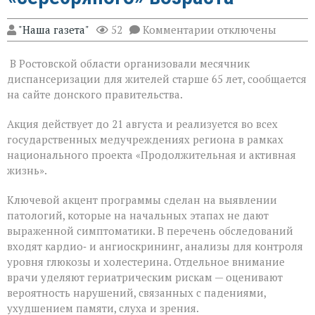
к
"Наша газета"
52
Комментарии
отключены
записи
На
В Ростовской области организовали месячник
Дону
проходит
диспансеризации для жителей старше 65 лет, сообщается
месячник
на сайте донского правительства.
диспансеризации
для
Акция действует до 21 августа и реализуется во всех
людей
«серебряного»
государственных медучреждениях региона в рамках
возраста
национального проекта «Продолжительная и активная
жизнь».
Ключевой акцент программы сделан на выявлении
патологий, которые на начальных этапах не дают
выраженной симптоматики. В перечень обследований
входят кардио‑ и ангиоскрининг, анализы для контроля
уровня глюкозы и холестерина. Отдельное внимание
врачи уделяют гериатрическим рискам — оценивают
вероятность нарушений, связанных с падениями,
ухудшением памяти, слуха и зрения.