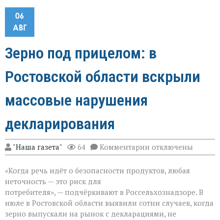
06
АВГ
Зерно под прицелом: в
Ростовской области вскрыли
массовые нарушения
декларирования
к
"Наша газета"
64
Комментарии
отключены
записи
Зерно
«Когда речь идёт о безопасности продуктов, любая
под
прицелом:
неточность — это риск для
в
потребителя», — подчёркивают в Россельхознадзоре. В
Ростовской
июле в Ростовской области выявили сотни случаев, когда
области
вскрыли
зерно выпускали на рынок с декларациями, не