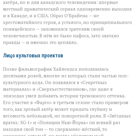
актёра, но и для канадского телевидения: впервые
местный драматический сериал одновременно выходил
и в Канаде, и в США. Образ О’Брайена — не
хрестоматийного героя, а усталого, но принципиального
полицейского — запомнился зрителям своей
человечностью. В нём не было пафоса, зато хватало
правды — и именно это цепляло.
Лицо культовых проектов
Позже фильмография Хайлендса пополнилась
десятками ролей, многие из которых стали частью поп-
культурного кода. Он появлялся в «Секретных
материалах» и «Сверхъестественном», где даже в
эпизодах умел добавить истории тревожного оттенка.
Его участие в «Фарго» в третьем сезоне стало примером
того, как зрелый актёр может придать глубину и
весомость небольшой, но поворотной роли. В «Звёздных
вратах: SG‑1» и «Полиции Нью‑Йорка» он всякий раз
находил свой тон — то сдержанно-жёсткий, то
иронично-усталый, но всегда убедительный.