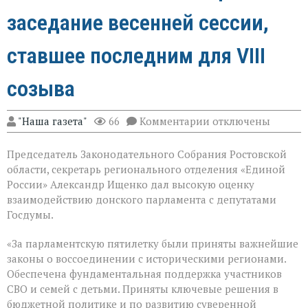
заседание весенней сессии,
ставшее последним для VIII
созыва
к
"Наша газета"
66
Комментарии
отключены
записи
В
Председатель Законодательного Собрания Ростовской
Государственной
Думе
области, секретарь регионального отделения «Единой
России
России» Александр Ищенко дал высокую оценку
состоялось
взаимодействию донского парламента с депутатами
заключительное
пленарное
Госдумы.
заседание
весенней
«За парламентскую пятилетку были приняты важнейшие
сессии,
законы о воссоединении с историческими регионами.
ставшее
последним
Обеспечена фундаментальная поддержка участников
для
СВО и семей с детьми. Приняты ключевые решения в
VIII
бюджетной политике и по развитию суверенной
созыва