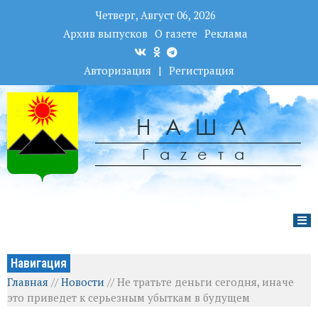
Четверг, Август 06, 2026
Архив выпусков
О газете
Реклама
Авторизация
|
Регистрация
НАША
Гаzета
Навигация
Главная
//
Новости
//
Не тратьте деньги сегодня, иначе
это приведет к серьезным убыткам в будущем