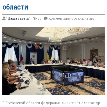
области
к
"Наша газета"
78
Комментарии
отключены
записи
Эксперт
Александр
Брод
высоко
оценил
подготовку
наблюдателей
в
Ростовской
области
В Ростовской области федеральный эксперт Александр