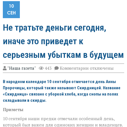
10
СЕН
Не тратьте деньги сегодня,
иначе это приведет к
серьезным убыткам в будущем
к
"Наша газета"
443
Комментарии
отключены
записи
Не
В народном календаре 10 сентября отмечается день Анны
тратьте
деньги
Пророчицы, который также называют Скирдницей. Название
сегодня,
«Скирдница» связано с уборкой хлеба, когда снопы на полях
иначе
складывали в скирды.
это
приведет
Приметы
к
серьезным
10 сентября наши предки отмечали особенный день,
убыткам
который был важен для одиноких женщин и младенцев.
в