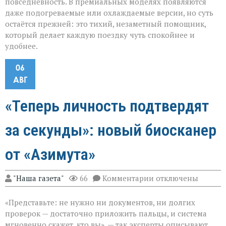
повседневность. В премиальных моделях появляются
даже подогреваемые или охлаждаемые версии, но суть
остаётся прежней: это тихий, незаметный помощник,
который делает каждую поездку чуть спокойнее и
удобнее.
06
АВГ
«Теперь личность подтвердят
за секунды»: новый биосканер
от «Азимута»
к
"Наша газета"
66
Комментарии
отключены
записи
«Теперь
«Представьте: не нужно ни документов, ни долгих
личность
подтвердят
проверок — достаточно приложить пальцы, и система
за
мгновенно скажет, кто вы», — так эксперты описывают