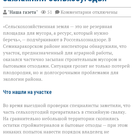
к
"Наша газета"
51
Комментарии
отключены
записи
«Земля
«Сельскохозяйственная земля — это не резервная
не
должна
площадка для мусора, а ресурс, который нужно
превращаться
беречь», — подчёркивают в Россельхознадзоре. В
в
Семикаракорском районе инспекторы обнаружили, что
свалку»:
в
участок, предназначенный для аграрной работы,
Семикаракорском
оказался частично засыпан строительным мусором и
районе
бытовыми отходами. Ситуация грозит не только потерей
захламили
плодородия, но и долгосрочными проблемами для
сельхозугодья
экологии района.
Что нашли на участке
Во время выездной проверки специалисты заметили, что
часть сельхозугодий превратилась в стихийную свалку.
На сравнительно небольшой территории скопились
остатки стройматериалов и бытовые отходы — при этом
никаких попыток навести порядок владелец не