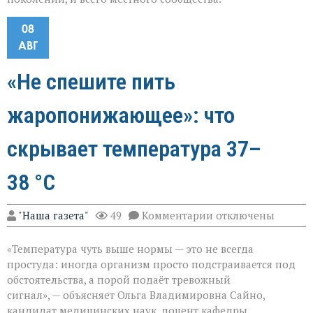
08
АВГ
«Не спешите пить
жаропонижающее»: что
скрывает температура 37–
38 °C
к
"Наша газета"
49
Комментарии
отключены
записи
«Не
«Температура чуть выше нормы — это не всегда
спешите
пить
простуда: иногда организм просто подстраивается под
жаропонижающее»
обстоятельства, а порой подаёт тревожный
что
сигнал», — объясняет Ольга Владимировна Сайно,
скрывает
температура
кандидат медицинских наук, доцент кафедры