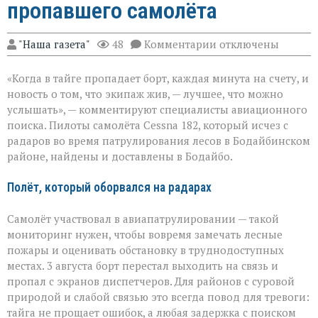
пропавшего самолёта
к
"Наша газета"
48
Комментарии
отключены
записи
«Экипаж
«Когда в тайге пропадает борт, каждая минута на счету, и
на
земле — это
новость о том, что экипаж жив, — лучшее, что можно
главное»:
услышать», — комментируют специалисты авиационного
найдены
поиска. Пилоты самолёта Cessna 182, который исчез с
пилоты
пропавшего
радаров во время патрулирования лесов в Бодайбинском
самолёта
районе, найдены и доставлены в Бодайбо.
Полёт, который оборвался на радарах
Самолёт участвовал в авиапатрулировании — такой
мониторинг нужен, чтобы вовремя замечать лесные
пожары и оценивать обстановку в труднодоступных
местах. 3 августа борт перестал выходить на связь и
пропал с экранов диспетчеров. Для районов с суровой
природой и слабой связью это всегда повод для тревоги:
тайга не прощает ошибок, а любая задержка с поиском