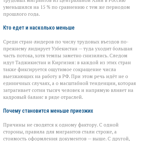
трудовых мигрантов из Центральной Азии в Россию
в
уменьшился на 15 % по сравнению с тем же периодом
РФ
прошлого года.
сокращается
Кто едет и насколько меньше
Среди стран-лидеров по числу трудовых въездов по-
прежнему лидирует Узбекистан — туда уходит большая
часть потока, хотя темпы заметно снизились. Следом
идут Таджикистан и Киргизия: в каждой из этих стран
также фиксируется ощутимое сокращение числа
выезжающих на работу в РФ. При этом речь идёт не о
единичных случаях, а о масштабной тенденции, которая
затрагивает сотни тысяч человек и напрямую влияет на
кадровый баланс в ряде отраслей.
Почему становится меньше приезжих
Причины не сводятся к одному фактору. С одной
стороны, правила для мигрантов стали строже, а
стоимость оформления документов — выше. С другой,