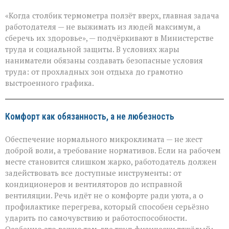
«Жара
«Когда столбик термометра ползёт вверх, главная задача
не
должна
работодателя — не выжимать из людей максимум, а
стоить
сберечь их здоровье», — подчёркивают в Министерстве
здоровья»:
труда и социальной защиты. В условиях жары
Минтруда — о
защите
наниматели обязаны создавать безопасные условия
работников
труда: от прохладных зон отдыха до грамотно
в
выстроенного графика.
зной
Комфорт как обязанность, а не любезность
Обеспечение нормального микроклимата — не жест
доброй воли, а требование нормативов. Если на рабочем
месте становится слишком жарко, работодатель должен
задействовать все доступные инструменты: от
кондиционеров и вентиляторов до исправной
вентиляции. Речь идёт не о комфорте ради уюта, а о
профилактике перегрева, который способен серьёзно
ударить по самочувствию и работоспособности.