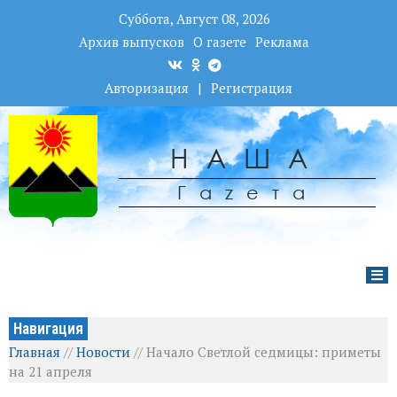
Суббота, Август 08, 2026
Архив выпусков
О газете
Реклама
Авторизация
|
Регистрация
НАША
Гаzета
Навигация
Главная
//
Новости
//
Начало Светлой седмицы: приметы
на 21 апреля