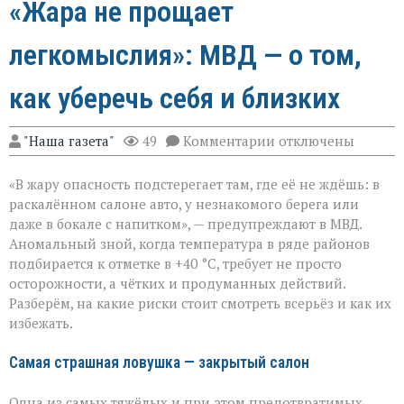
«Жара не прощает
легкомыслия»: МВД — о том,
как уберечь себя и близких
к
"Наша газета"
49
Комментарии
отключены
записи
«Жара
«В жару опасность подстерегает там, где её не ждёшь: в
не
прощает
раскалённом салоне авто, у незнакомого берега или
легкомыслия»:
даже в бокале с напитком», — предупреждают в МВД.
МВД — о
Аномальный зной, когда температура в ряде районов
том,
как
подбирается к отметке в +40 °C, требует не просто
уберечь
осторожности, а чётких и продуманных действий.
себя
Разберём, на какие риски стоит смотреть всерьёз и как их
и
избежать.
близких
Самая страшная ловушка — закрытый салон
Одна из самых тяжёлых и при этом предотвратимых