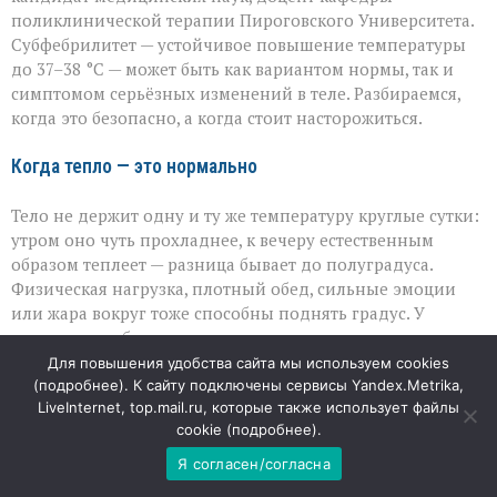
37–
поликлинической терапии Пироговского Университета.
38 °C
Субфебрилитет — устойчивое повышение температуры
до 37–38 °C — может быть как вариантом нормы, так и
симптомом серьёзных изменений в теле. Разбираемся,
когда это безопасно, а когда стоит насторожиться.
Когда тепло — это нормально
Тело не держит одну и ту же температуру круглые сутки:
утром оно чуть прохладнее, к вечеру естественным
образом теплеет — разница бывает до полуградуса.
Физическая нагрузка, плотный обед, сильные эмоции
или жара вокруг тоже способны поднять градус. У
женщин колебания нередко связаны с гормональными
циклами: прогестерон слегка «подогревает» организм,
Для повышения удобства сайта мы используем cookies
поэтому небольшой подъём температуры бывает в
(
подробнее
). К сайту подключены сервисы Yandex.Metrika,
LiveInternet, top.mail.ru, которые также использует файлы
начале беременности или в период гормональной
cookie (
подробнее
).
перестройки. В таких случаях отклонение от привычной
нормы — не болезнь, а реакция на внутренние или
Я согласен/согласна
внешние факторы.