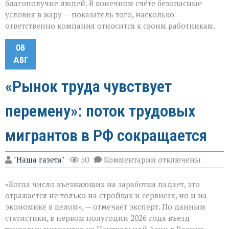
благополучие людей. В конечном счёте безопасные
условия в жару — показатель того, насколько
ответственно компания относится к своим работникам.
08
АВГ
«Рынок труда чувствует
перемену»: поток трудовых
мигрантов в РФ сокращается
к
"Наша газета"
50
Комментарии
отключены
записи
«Рынок
«Когда число въезжающих на заработки падает, это
труда
чувствует
отражается не только на стройках и сервисах, но и на
перемену»:
экономике в целом», — отмечает эксперт. По данным
поток
статистики, в первом полугодии 2026 года въезд
трудовых
мигрантов