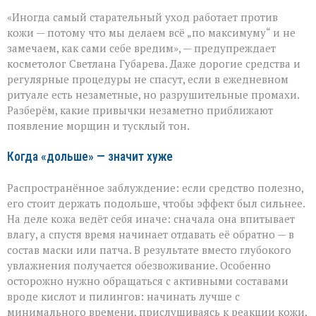
«Вы
«Иногда самый старательный уход работает против
думаете,
что
кожи — потому что мы делаем всё „по максимуму“ и не
ухаживаете,
замечаем, как сами себе вредим», — предупреждает
а
косметолог Светлана Губарева. Даже дорогие средства и
на
деле
регулярные процедуры не спасут, если в ежедневном
ускоряете
ритуале есть незаметные, но разрушительные промахи.
старение»:
Разберём, какие привычки незаметно приближают
косметолог
появление морщин и тусклый тон.
о
скрытых
ошибках
Когда «дольше» — значит хуже
в
уходе
Распространённое заблуждение: если средство полезно,
его стоит держать подольше, чтобы эффект был сильнее.
На деле кожа ведёт себя иначе: сначала она впитывает
влагу, а спустя время начинает отдавать её обратно — в
состав маски или патча. В результате вместо глубокого
увлажнения получается обезвоживание. Особенно
осторожно нужно обращаться с активными составами
вроде кислот и пилингов: начинать лучше с
минимального времени, прислушиваясь к реакции кожи,