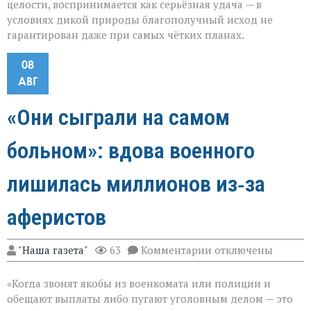
целости, воспринимается как серьёзная удача — в
условиях дикой природы благополучный исход не
гарантирован даже при самых чётких планах.
08
АВГ
«Они сыграли на самом
больном»: вдова военного
лишилась миллионов из‑за
аферистов
к
"Наша газета"
63
Комментарии
отключены
записи
«Они
«Когда звонят якобы из военкомата или полиции и
сыграли
на
обещают выплаты либо пугают уголовным делом — это
самом