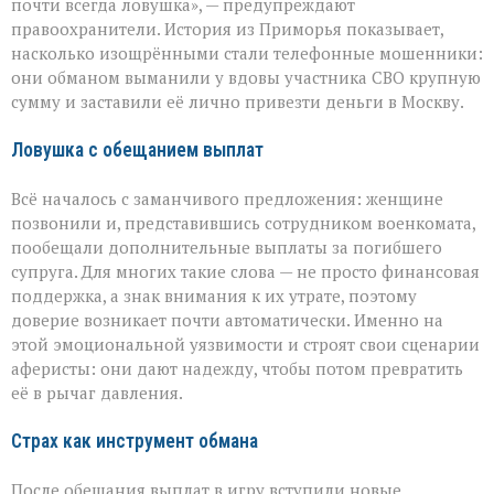
почти всегда ловушка», — предупреждают
больном»:
правоохранители. История из Приморья показывает,
вдова
военного
насколько изощрёнными стали телефонные мошенники:
лишилась
они обманом выманили у вдовы участника СВО крупную
миллионов
сумму и заставили её лично привезти деньги в Москву.
из‑за
аферистов
Ловушка с обещанием выплат
Всё началось с заманчивого предложения: женщине
позвонили и, представившись сотрудником военкомата,
пообещали дополнительные выплаты за погибшего
супруга. Для многих такие слова — не просто финансовая
поддержка, а знак внимания к их утрате, поэтому
доверие возникает почти автоматически. Именно на
этой эмоциональной уязвимости и строят свои сценарии
аферисты: они дают надежду, чтобы потом превратить
её в рычаг давления.
Страх как инструмент обмана
После обещания выплат в игру вступили новые