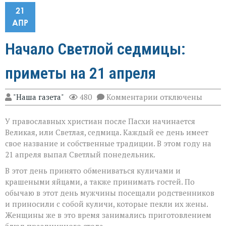
21
АПР
Начало Светлой седмицы:
приметы на 21 апреля
к
"Наша газета"
480
Комментарии
отключены
записи
Начало
У православных христиан после Пасхи начинается
Светлой
седмицы:
Великая, или Светлая, седмица. Каждый ее день имеет
приметы
свое название и собственные традиции. В этом году на
на
21 апреля выпал Светлый понедельник.
21
апреля
В этот день принято обмениваться куличами и
крашеными яйцами, а также принимать гостей. По
обычаю в этот день мужчины посещали родственников
и приносили с собой куличи, которые пекли их жены.
Женщины же в это время занимались приготовлением
блюд праздничного стола.