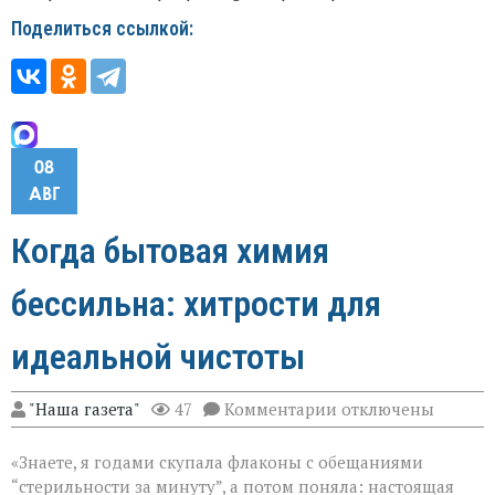
Поделиться ссылкой:
08
АВГ
Когда бытовая химия
бессильна: хитрости для
идеальной чистоты
к
"Наша газета"
47
Комментарии
отключены
записи
Когда
«Знаете, я годами скупала флаконы с обещаниями
бытовая
химия
“стерильности за минуту”, а потом поняла: настоящая