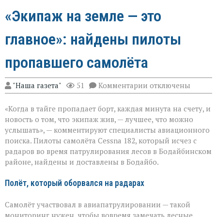
«Экипаж на земле — это
главное»: найдены пилоты
пропавшего самолёта
к
"Наша газета"
51
Комментарии
отключены
записи
«Экипаж
«Когда в тайге пропадает борт, каждая минута на счету, и
на
земле — это
новость о том, что экипаж жив, — лучшее, что можно
главное»:
услышать», — комментируют специалисты авиационного
найдены
поиска. Пилоты самолёта Cessna 182, который исчез с
пилоты
пропавшего
радаров во время патрулирования лесов в Бодайбинском
самолёта
районе, найдены и доставлены в Бодайбо.
Полёт, который оборвался на радарах
Самолёт участвовал в авиапатрулировании — такой
мониторинг нужен, чтобы вовремя замечать лесные