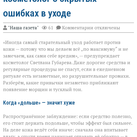
ошибках в уходе
к
"Наша газета"
61
Комментарии
отключены
записи
«Вы
«Иногда самый старательный уход работает против
думаете,
что
кожи — потому что мы делаем всё „по максимуму“ и не
ухаживаете,
замечаем, как сами себе вредим», — предупреждает
а
косметолог Светлана Губарева. Даже дорогие средства и
на
деле
регулярные процедуры не спасут, если в ежедневном
ускоряете
ритуале есть незаметные, но разрушительные промахи.
старение»:
Разберём, какие привычки незаметно приближают
косметолог
появление морщин и тусклый тон.
о
скрытых
ошибках
Когда «дольше» — значит хуже
в
уходе
Распространённое заблуждение: если средство полезно,
его стоит держать подольше, чтобы эффект был сильнее.
На деле кожа ведёт себя иначе: сначала она впитывает
влагу, а спустя время начинает отдавать её обратно — в