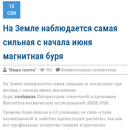
15
СЕН
На Земле наблюдается самая
сильная с начала июня
магнитная буря
к
"Наша газета"
381
Комментарии
отключены
записи
На
На Земле наблюдается самая сильная за последние три
Земле
наблюдается
месяца, с начала июня, магнитная
самая
буря,
сообщила
Лаборатория солнечной астрономии
сильная
Института космических исследований (ИКИ) РАН.
с
начала
Уровень бури близок к G3 (сильная), ее сила «стала
июня
неожиданной и заметно превосходит расчеты», так как
магнитная
буря
все профильные агентства ставили в прогнозах