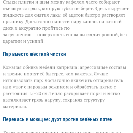
Стыки плитки и швы между кафелем часто собирают
въевшуюся грязь, которую губка не берёт. Здесь выручает
жидкость для снятия лака: её ацетон быстро растворяет
органику. Достаточно нанести пару капель на ватный
диск и аккуратно пройтись по
загрязнению — поверхность снова выглядит ровной, без
царапин и усилий.
Пар вместо жёсткой чистки
Кожаная обивка мебели капризна: агрессивные составы
и трение портят её быстрее, чем кажется. Лучше
использовать пар: достаточно включить отпариватель
или утюг с паровым режимом и обработать пятно с
расстояния 15–20 см. Тепло раскрывает поры и мягко
выталкивает грязь наружу, сохраняя структуру
материала.
Перекись и моющее: дуэт против зелёных пятен
Трава оставляет на ткани упрямые следы, которые не