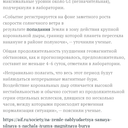
максимальные уровни около G1 (незначительная),
подчеркнули в лаборатории.
«Событие регистрируется на фоне заметного роста
скорости солнечного ветра в
результате
попадания
Земли в зону действия крупной
корональной дыры, границу которой планета пересекла
накануне в районе полуночи», — уточнили ученые.
Общая продолжительность ухудшения геомагнитной
обстановки, как и прогнозировалось, предположительно,
составит не меньше 4–6 суток, отметили в лаборатории.
«Неправильно полагать, что весь этот период будут
наблюдаться непрерывные магнитные бури.
Воздействие корональных дыр отличается высокой
нестабильностью и обычно состоит из продолжительной
серии отдельных всплесков, длящихся по несколько
часов, между которыми происходит временная
нормализация ситуации», — пояснили ученые.
https://aif.ru/society/na-zemle-nablyudaetsya-samaya-
silnaya-s-nachala-iyunya-magnitnaya-burya