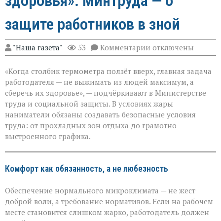
здоровья»: Минтруда — о
защите работников в зной
к
"Наша газета"
53
Комментарии
отключены
записи
«Жара
«Когда столбик термометра ползёт вверх, главная задача
не
должна
работодателя — не выжимать из людей максимум, а
стоить
сберечь их здоровье», — подчёркивают в Министерстве
здоровья»:
труда и социальной защиты. В условиях жары
Минтруда — о
защите
наниматели обязаны создавать безопасные условия
работников
труда: от прохладных зон отдыха до грамотно
в
выстроенного графика.
зной
Комфорт как обязанность, а не любезность
Обеспечение нормального микроклимата — не жест
доброй воли, а требование нормативов. Если на рабочем
месте становится слишком жарко, работодатель должен