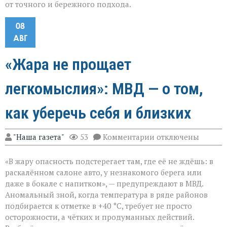
от точного и бережного подхода.
08
АВГ
«Жара не прощает
легкомыслия»: МВД — о том,
как уберечь себя и близких
к
"Наша газета"
53
Комментарии
отключены
записи
«Жара
«В жару опасность подстерегает там, где её не ждёшь: в
не
прощает
раскалённом салоне авто, у незнакомого берега или
легкомыслия»:
даже в бокале с напитком», — предупреждают в МВД.
МВД — о
Аномальный зной, когда температура в ряде районов
том,
как
подбирается к отметке в +40 °C, требует не просто
уберечь
осторожности, а чётких и продуманных действий.
себя