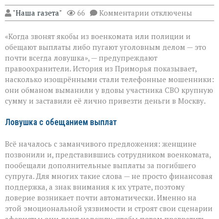
к
"Наша газета"
66
Комментарии
отключены
записи
«Они
«Когда звонят якобы из военкомата или полиции и
сыграли
на
обещают выплаты либо пугают уголовным делом — это
самом
почти всегда ловушка», — предупреждают
больном»:
правоохранители. История из Приморья показывает,
вдова
военного
насколько изощрёнными стали телефонные мошенники:
лишилась
они обманом выманили у вдовы участника СВО крупную
миллионов
сумму и заставили её лично привезти деньги в Москву.
из‑за
аферистов
Ловушка с обещанием выплат
Всё началось с заманчивого предложения: женщине
позвонили и, представившись сотрудником военкомата,
пообещали дополнительные выплаты за погибшего
супруга. Для многих такие слова — не просто финансовая
поддержка, а знак внимания к их утрате, поэтому
доверие возникает почти автоматически. Именно на
этой эмоциональной уязвимости и строят свои сценарии