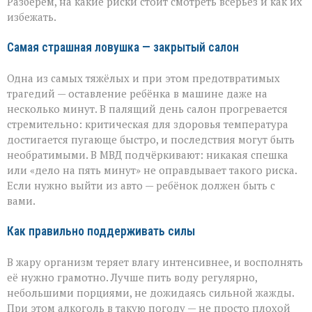
Разберём, на какие риски стоит смотреть всерьёз и как их
и
избежать.
близких
Самая страшная ловушка — закрытый салон
Одна из самых тяжёлых и при этом предотвратимых
трагедий — оставление ребёнка в машине даже на
несколько минут. В палящий день салон прогревается
стремительно: критическая для здоровья температура
достигается пугающе быстро, и последствия могут быть
необратимыми. В МВД подчёркивают: никакая спешка
или «дело на пять минут» не оправдывает такого риска.
Если нужно выйти из авто — ребёнок должен быть с
вами.
Как правильно поддерживать силы
В жару организм теряет влагу интенсивнее, и восполнять
её нужно грамотно. Лучше пить воду регулярно,
небольшими порциями, не дожидаясь сильной жажды.
При этом алкоголь в такую погоду — не просто плохой