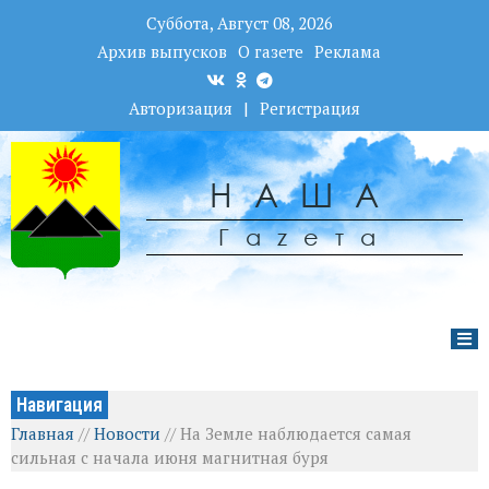
Суббота, Август 08, 2026
Архив выпусков
О газете
Реклама
Авторизация
|
Регистрация
НАША
Гаzета
Навигация
Главная
//
Новости
//
На Земле наблюдается самая
сильная с начала июня магнитная буря