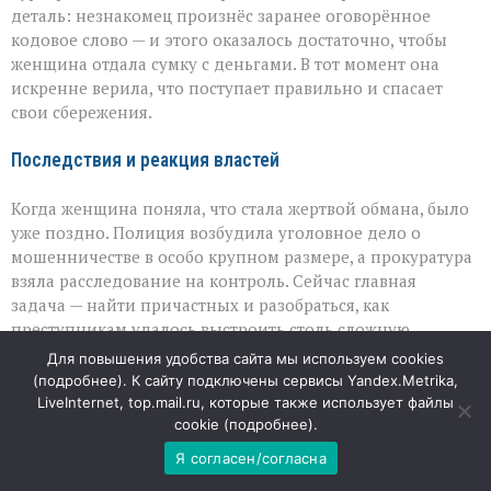
деталь: незнакомец произнёс заранее оговорённое
кодовое слово — и этого оказалось достаточно, чтобы
женщина отдала сумку с деньгами. В тот момент она
искренне верила, что поступает правильно и спасает
свои сбережения.
Последствия и реакция властей
Когда женщина поняла, что стала жертвой обмана, было
уже поздно. Полиция возбудила уголовное дело о
мошенничестве в особо крупном размере, а прокуратура
взяла расследование на контроль. Сейчас главная
задача — найти причастных и разобраться, как
преступникам удалось выстроить столь сложную
цепочку манипуляций. Но не менее важно, что эта
Для повышения удобства сайта мы используем cookies
история вновь напоминает: мошенники специально
(
подробнее
). К сайту подключены сервисы Yandex.Metrika,
выбирают темы, которые вызывают сильные эмоции — от
LiveInternet, top.mail.ru, которые также использует файлы
радости до паники, — и используют их, чтобы лишить
cookie (
подробнее
).
человека способности критически оценивать
Я согласен/согласна
происходящее.