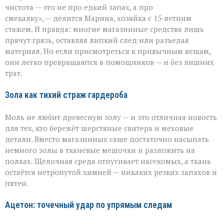
бессильна:
чистота — это не про едкий запах, а про
хитрости
смекалку», — делится Марина, хозяйка с 15‑летним
для
идеальной
стажем. И правда: многие магазинные средства лишь
чистоты
прячут грязь, оставляя липкий след или разъедая
материал. Но если присмотреться к привычным вещам,
они легко превращаются в помощников — и без лишних
трат.
Зола как тихий страж гардероба
Моль не любит древесную золу — и это отличная новость
для тех, кто бережёт шерстяные свитера и меховые
детали. Вместо магазинных саше достаточно насыпать
немного золы в тканевые мешочки и разложить на
полках. Щелочная среда отпугивает насекомых, а ткань
остаётся нетронутой химией — никаких резких запахов и
пятен.
Ацетон: точечный удар по упрямым следам