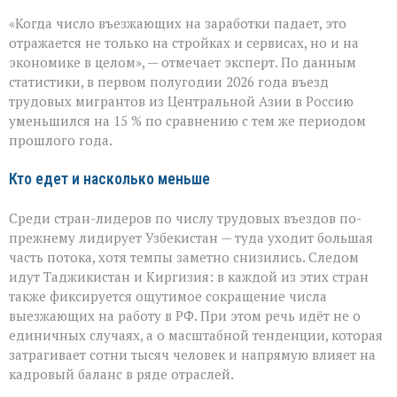
«Рынок
«Когда число въезжающих на заработки падает, это
труда
чувствует
отражается не только на стройках и сервисах, но и на
перемену»:
экономике в целом», — отмечает эксперт. По данным
поток
статистики, в первом полугодии 2026 года въезд
трудовых
мигрантов
трудовых мигрантов из Центральной Азии в Россию
в
уменьшился на 15 % по сравнению с тем же периодом
РФ
прошлого года.
сокращается
Кто едет и насколько меньше
Среди стран-лидеров по числу трудовых въездов по-
прежнему лидирует Узбекистан — туда уходит большая
часть потока, хотя темпы заметно снизились. Следом
идут Таджикистан и Киргизия: в каждой из этих стран
также фиксируется ощутимое сокращение числа
выезжающих на работу в РФ. При этом речь идёт не о
единичных случаях, а о масштабной тенденции, которая
затрагивает сотни тысяч человек и напрямую влияет на
кадровый баланс в ряде отраслей.