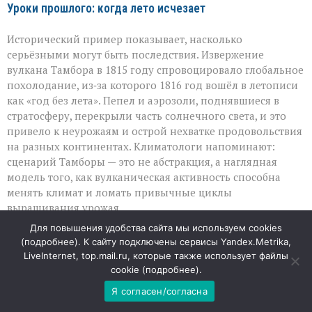
Уроки прошлого: когда лето исчезает
Исторический пример показывает, насколько
серьёзными могут быть последствия. Извержение
вулкана Тамбора в 1815 году спровоцировало глобальное
похолодание, из‑за которого 1816 год вошёл в летописи
как «год без лета». Пепел и аэрозоли, поднявшиеся в
стратосферу, перекрыли часть солнечного света, и это
привело к неурожаям и острой нехватке продовольствия
на разных континентах. Климатологи напоминают:
сценарий Тамборы — это не абстракция, а наглядная
модель того, как вулканическая активность способна
менять климат и ломать привычные циклы
выращивания урожая.
Для повышения удобства сайта мы используем cookies
Цепная реакция: от пепла до пустых прилавков
(
подробнее
). К сайту подключены сервисы Yandex.Metrika,
LiveInternet, top.mail.ru, которые также использует файлы
Если супервулкан вроде Йеллоустоуна начнёт мощное
cookie (
подробнее
).
извержение, эффект окажется куда масштабнее
Я согласен/согласна
локальных разрушений. В атмосферу поднимется