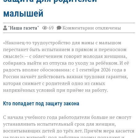
малышей
к
"Наша газета"
69
Комментарии
отключены
записи
Трудоустройство
«Наконец‑то трудоустройство для мамы с малышом
без
риска:
перестанет быть испытанием в прямом и переносном
защита
смысле!» — с облегчением говорит молодая женщина,
для
собираясь выйти из отпуска по уходу за ребёнком. И её
родителей
малышей
радость вполне обоснованна: с 1 сентября 2026 года в
России начнёт действовать важная трудовая гарантия,
которая снимает с родителей одно из самых
напряжённых условий при приёме на работу.
Кто попадает под защиту закона
С начала учебного года работодатели больше не смогут
устанавливать испытательный срок для женщин,
воспитывающих детей до трёх лет. Причём мера касается
не только матерей: под действие нормы попадают и