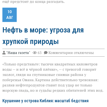
ещё предстоит до конца разгадать.
10
АВГ
Нефть в море: угроза для
хрупкой природы
к
"Наша газета"
63
Комментарии
отключены
записи
Нефть
«Только представьте: тысячи квадратных километров
в
море:
воды — и всё в чёрной плёнке», — с тревогой говорит
угроза
эколог, глядя на спутниковые снимки района у
для
побережья Омана. Картина действительно тревожная:
хрупкой
природы
разлив нефтепродуктов ставит под удар не только
морскую гладь, но и судьбы редких обитателей этих вод.
Крушение у острова Киблия: масштаб бедствия