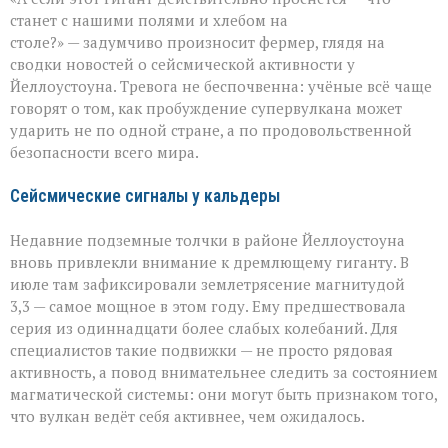
вулкан
становится
станет с нашими полями и хлебом на
угрозой
столе?» — задумчиво произносит фермер, глядя на
урожаю
сводки новостей о сейсмической активности у
Йеллоустоуна. Тревога не беспочвенна: учёные всё чаще
говорят о том, как пробуждение супервулкана может
ударить не по одной стране, а по продовольственной
безопасности всего мира.
Сейсмические сигналы у кальдеры
Недавние подземные толчки в районе Йеллоустоуна
вновь привлекли внимание к дремлющему гиганту. В
июле там зафиксировали землетрясение магнитудой
3,3 — самое мощное в этом году. Ему предшествовала
серия из одиннадцати более слабых колебаний. Для
специалистов такие подвижки — не просто рядовая
активность, а повод внимательнее следить за состоянием
магматической системы: они могут быть признаком того,
что вулкан ведёт себя активнее, чем ожидалось.