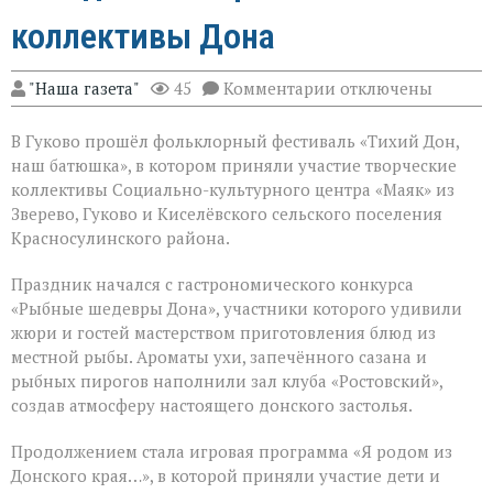
коллективы Дона
к
"Наша газета"
45
Комментарии
отключены
записи
Фольклорный
В Гуково прошёл фольклорный фестиваль «Тихий Дон,
фестиваль
объединил
наш батюшка», в котором приняли участие творческие
творческие
коллективы Социально-культурного центра «Маяк» из
коллективы
Зверево, Гуково и Киселёвского сельского поселения
Дона
Красносулинского района.
Праздник начался с гастрономического конкурса
«Рыбные шедевры Дона», участники которого удивили
жюри и гостей мастерством приготовления блюд из
местной рыбы. Ароматы ухи, запечённого сазана и
рыбных пирогов наполнили зал клуба «Ростовский»,
создав атмосферу настоящего донского застолья.
Продолжением стала игровая программа «Я родом из
Донского края…», в которой приняли участие дети и