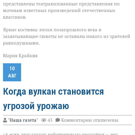
представлены театрализованные представления по
мотивам известных произведений отечественных
классиков.
Яркие костюмы эпохи позапрошлого века и
захватывающие сюжеты не оставили никого из зрителей
равнодушными.
Мария Крайняя
10
АВГ
Когда вулкан становится
угрозой урожаю
к
"Наша газета"
43
Комментарии
отключены
записи
Когда
«А если этот гигант действительно проснётся — что