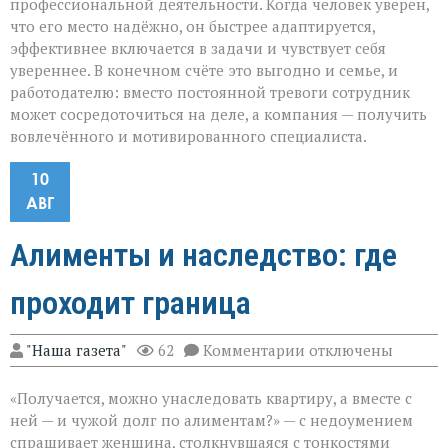
профессиональной деятельности. Когда человек уверен,
что его место надёжно, он быстрее адаптируется,
эффективнее включается в задачи и чувствует себя
увереннее. В конечном счёте это выгодно и семье, и
работодателю: вместо постоянной тревоги сотрудник
может сосредоточиться на деле, а компания — получить
вовлечённого и мотивированного специалиста.
10
АВГ
Алименты и наследство: где
проходит граница
к
"Наша газета"
62
Комментарии
отключены
записи
Алименты
«Получается, можно унаследовать квартиру, а вместе с
и
наследство:
ней — и чужой долг по алиментам?» — с недоумением
где
спрашивает женщина, столкнувшаяся с тонкостями