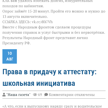
КАК вам удалось избежать долгих, изнурительных
походов по кабинетам.
Опрос займёт 15-20 минут. Пройти его можно и нужно до
13 августа включительно.
ССЫЛКА ЗДЕСЬ: vk.cc/d0i7Vh
Вместе с Народным фронтом сделаем процедуры
получения справок и услуг быстрыми и без нервотрёпки.
Результаты Народный фронт представит лично
Президенту РФ.
10
АВГ
Права в придачу к аттестату:
школьная инициатива
к
"Наша газета"
69
Комментарии
отключены
записи
Права
«А что, если к выпускному наряду сразу и водительское
в