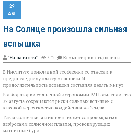
29
АВГ
На Солнце произошла сильная
вспышка
к
"Наша газета"
372
Комментарии
отключены
записи
На
В Институте прикладной геофизики ее отнесли к
Солнце
произошла
предпоследнему классу мощности М,
сильная
продолжительность вспышки составила девять минут.
вспышка
В лаборатории солнечной астрономии РАН отметили, что
29 августа сохраняются риски сильных вспышек с
высокой вероятностью воздействия на Землю.
Такая солнечная активность может сопровождаться
выбросами солнечной плазмы, провоцирующих
магнитные бури.