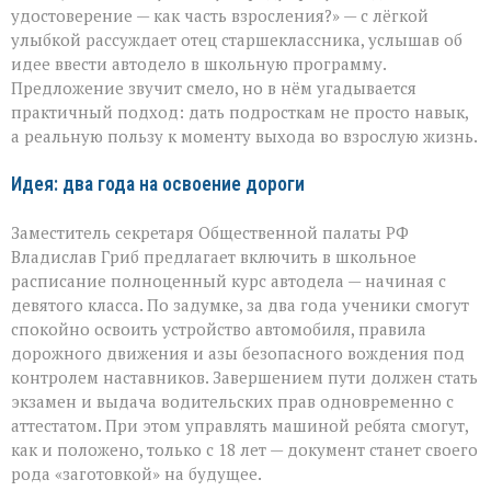
придачу
удостоверение — как часть взросления?» — с лёгкой
к
улыбкой рассуждает отец старшеклассника, услышав об
аттестату:
идее ввести автодело в школьную программу.
школьная
инициатива
Предложение звучит смело, но в нём угадывается
практичный подход: дать подросткам не просто навык,
а реальную пользу к моменту выхода во взрослую жизнь.
Идея: два года на освоение дороги
Заместитель секретаря Общественной палаты РФ
Владислав Гриб предлагает включить в школьное
расписание полноценный курс автодела — начиная с
девятого класса. По задумке, за два года ученики смогут
спокойно освоить устройство автомобиля, правила
дорожного движения и азы безопасного вождения под
контролем наставников. Завершением пути должен стать
экзамен и выдача водительских прав одновременно с
аттестатом. При этом управлять машиной ребята смогут,
как и положено, только с 18 лет — документ станет своего
рода «заготовкой» на будущее.