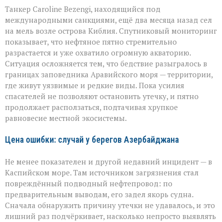
Танкер Caroline Bezengi, находящийся под
международными санкциями, ещё два месяца назад сел
на мель возле острова Киблия. Спутниковый мониторинг
показывает, что нефтяное пятно стремительно
разрастается и уже охватило огромную акваторию.
Ситуация осложняется тем, что бедствие разыгралось в
границах заповедника Аравийского моря — территории,
где живут уязвимые и редкие виды. Пока усилия
спасателей не позволяют остановить утечку, и пятно
продолжает расползаться, подтачивая хрупкое
равновесие местной экосистемы.
Цена ошибки: случай у берегов Азербайджана
Не менее показателен и другой недавний инцидент — в
Каспийском море. Там источником загрязнения стал
повреждённый подводный нефтепровод: по
предварительным выводам, его задел якорь судна.
Сначала обнаружить причину утечки не удавалось, и это
лишний раз подчёркивает, насколько непросто выявлять