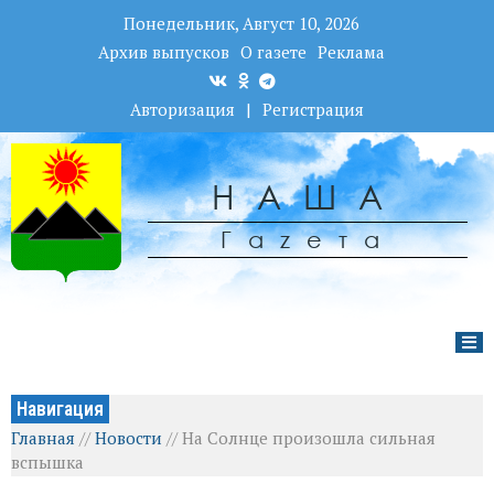
Понедельник, Август 10, 2026
Архив выпусков
О газете
Реклама
Авторизация
|
Регистрация
НАША
Гаzета
Навигация
Главная
//
Новости
//
На Солнце произошла сильная
вспышка