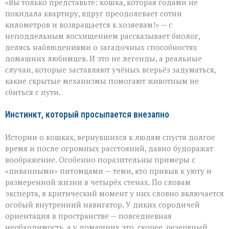
«Вы только представьте: кошка, которая годами не
компас
кошек:
покидала квартиру, вдруг преодолевает сотни
как
километров и возвращается к хозяевам!» — с
питомцы
неподдельным восхищением рассказывает биолог,
находят
дорогу
делясь наблюдениями о загадочных способностях
домой
домашних любимцев. И это не легенды, а реальные
случаи, которые заставляют учёных всерьёз задуматься,
какие скрытые механизмы помогают животным не
сбиться с пути.
Инстинкт, который просыпается внезапно
Истории о кошках, вернувшихся к людям спустя долгое
время и после огромных расстояний, давно будоражат
воображение. Особенно поразительны примеры с
«диванными» питомцами — теми, кто привык к уюту и
размеренной жизни в четырёх стенах. По словам
эксперта, в критический момент у них словно включается
особый внутренний навигатор. У диких сородичей
ориентация в пространстве — повседневная
необходимость, а у домашних это, скорее, резервный,