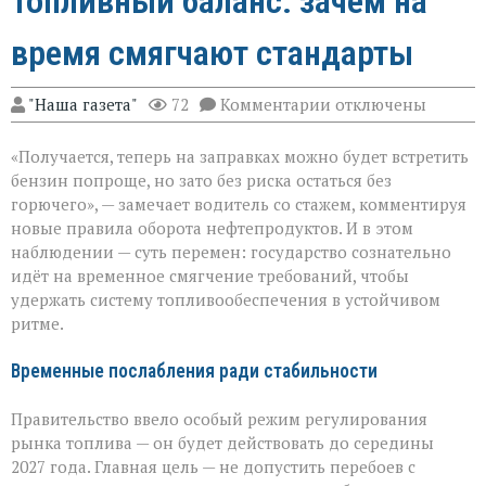
Топливный баланс: зачем на
время смягчают стандарты
к
"Наша газета"
72
Комментарии
отключены
записи
Топливный
«Получается, теперь на заправках можно будет встретить
баланс:
зачем
бензин попроще, но зато без риска остаться без
на
горючего», — замечает водитель со стажем, комментируя
время
новые правила оборота нефтепродуктов. И в этом
смягчают
стандарты
наблюдении — суть перемен: государство сознательно
идёт на временное смягчение требований, чтобы
удержать систему топливообеспечения в устойчивом
ритме.
Временные послабления ради стабильности
Правительство ввело особый режим регулирования
рынка топлива — он будет действовать до середины
2027 года. Главная цель — не допустить перебоев с