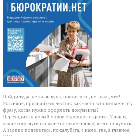
Народного
фронта
о
госуслугах:
ломаем
бюрократические
сказки
Пойди туда, не знаю куда, принеси то, не знаю, что!..
Россияне, признайтесь честно: как часто вспоминаете эту
фразу, когда нужно оформить документы?
Переходите в новый опрос Народного фронта. Узнаем,
какие госуслуги сложнее (а какие проще) всего получить.
А заодно поделитесь, пожалуйста, с нами, где, а главное,