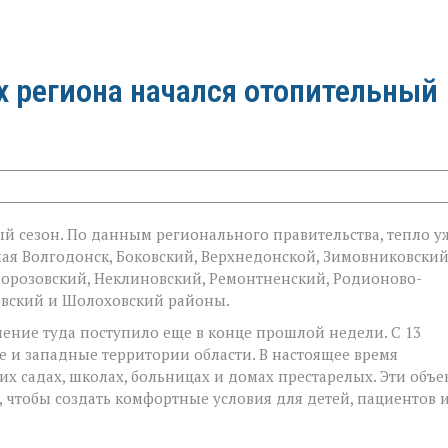
ах региона начался отопительный
й сезон. По данным регионального правительства, тепло у
чая Волгодонск, Боковский, Верхнедонской, Зимовниковский
орозовский, Неклиновский, Ремонтненский, Родионово-
ковский и Шолоховский районы.
ление туда поступило еще в конце прошлой недели. С 13
 и западные территории области. В настоящее время
х садах, школах, больницах и домах престарелых. Эти объе
 чтобы создать комфортные условия для детей, пациентов 