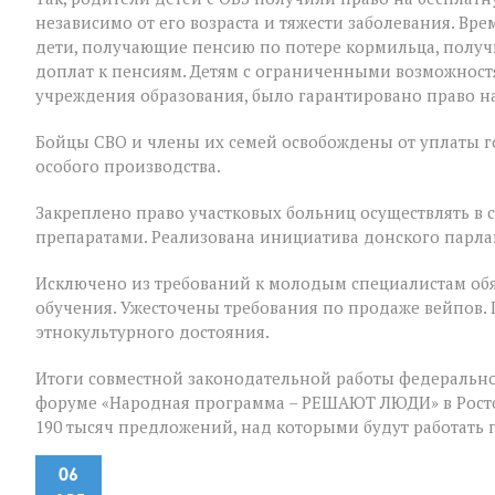
независимо от его возраста и тяжести заболевания. В
дети, получающие пенсию по потере кормильца, полу
доплат к пенсиям. Детям с ограниченными возможност
учреждения образования, было гарантировано право на
Бойцы СВО и члены их семей освобождены от уплаты 
особого производства.
Закреплено право участковых больниц осуществлять в
препаратами. Реализована инициатива донского парла
Исключено из требований к молодым специалистам обя
обучения. Ужесточены требования по продаже вейпов.
этнокультурного достояния.
Итоги совместной законодательной работы федерально
форуме «Народная программа – РЕШАЮТ ЛЮДИ» в Ростов
190 тысяч предложений, над которыми будут работать
06