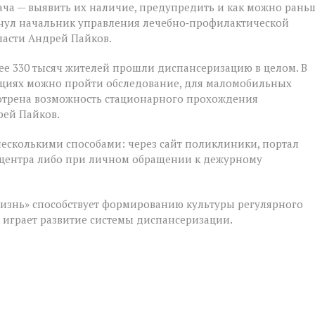
ача — выявить их наличие, предупредить и как можно рань
кнул начальник управления лечебно‑профилактической
ласти Андрей Пайков.
ее 330 тысяч жителей прошли диспансеризацию в целом. В
ациях можно пройти обследование, для маломобильных
мотрена возможность стационарного прохождения
рей Пайков.
несколькими способами: через сайт поликлиники, портал
лл‑центра либо при личном обращении к дежурному
изнь» способствует формированию культуры регулярного
м играет развитие системы диспансеризации.