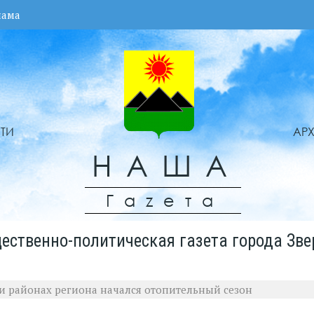
лама
ТИ
АР
НАША
Гаzета
ественно-политическая газета города Зве
 и районах региона начался отопительный сезон