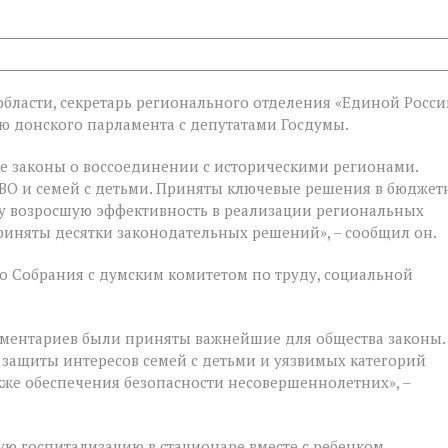
бласти, секретарь регионального отделения «Единой Росси
ой
 донского парламента с депутатами Госдумы.
е законы о воссоединении с историческими регионами.
е
ВО и семей с детьми. Приняты ключевые решения в бюджет
у возросшую эффективность в реализации региональных
риняты десятки законодательных решений», – сообщил он.
 Собрания с думским комитетом по труду, социальной
ментариев были приняты важнейшие для общества законы.
 защиты интересов семей с детьми и уязвимых категорий
акже обеспечения безопасности несовершеннолетних», –
ую госпитализацию в стационаре вместе с ребенком,