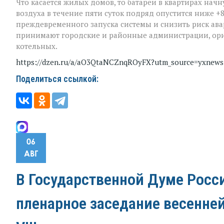
Что касается жилых домов, то батареи в квартирах начн
воздуха в течение пяти суток подряд опустится ниже +8
преждевременного запуска системы и снизить риск ава
принимают городские и районные администрации, ори
котельных.
https://dzen.ru/a/aO3QtaNCZnqROyFX?utm_source=yxnew
Поделиться ссылкой:
06
АВГ
В Государственной Думе Росс
пленарное заседание весенне