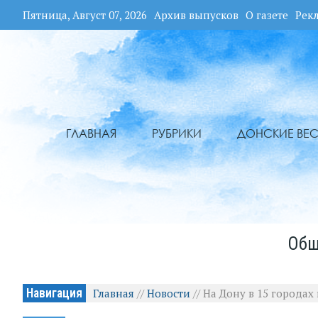
Пятница, Август 07, 2026
Архив выпусков
О газете
Рек
ГЛАВНАЯ
РУБРИКИ
ДОНСКИЕ ВЕС
Общ
Навигация
Главная
//
Новости
//
На Дону в 15 городах