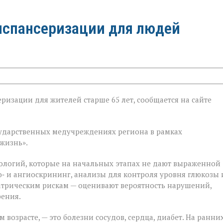
испансеризации для людей
ризации для жителей старше 65 лет, сообщается на сайте
ии
государственных медучреждениях региона в рамках
жизнь».
ологий, которые на начальных этапах не дают выраженной
‑ и ангиоскрининг, анализы для контроля уровня глюкозы 
атрическим рискам — оценивают вероятность нарушений,
рения.
 возрасте, — это болезни сосудов, сердца, диабет. На ранни