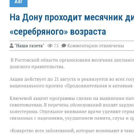
АВГ
На Дону проходит месячник д
«серебряного» возраста
к
"Наша газета"
75
Комментарии
отключены
записи
На
В Ростовской области организовали месячник диспансе
Дону
проходит
донского правительства.
месячник
диспансеризац
Акция действует до 21 августа и реализуется во всех 
для
национального проекта «Продолжительная и активная 
людей
«серебряного»
возраста
Ключевой акцент программы сделан на выявлении пат
симптоматики. В перечень обследований входят кардио
холестерина. Отдельное внимание врачи уделяют гери
связанных с падениями, ухудшением памяти, слуха и з
«Коварство всех заболеваний, которые возникают в таком