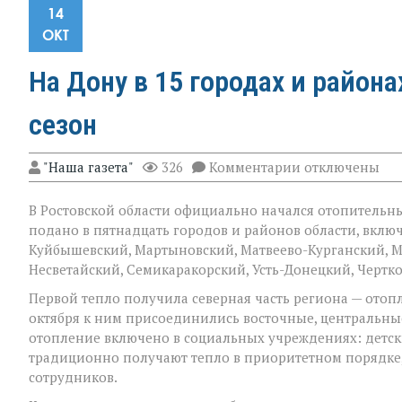
14
ОКТ
На Дону в 15 городах и район
сезон
к
"Наша газета"
326
Комментарии
отключены
записи
На Дону
В Ростовской области официально начался отопительны
в 15
городах
подано в пятнадцать городов и районов области, вклю
и районах
Куйбышевский, Мартыновский, Матвеево-Курганский, М
региона
Несветайский, Семикаракорский, Усть-Донецкий, Черт
начался
отопительный
Первой тепло получила северная часть региона — отоп
сезон
октября к ним присоединились восточные, центральные
отопление включено в социальных учреждениях: детски
традиционно получают тепло в приоритетном порядке,
сотрудников.