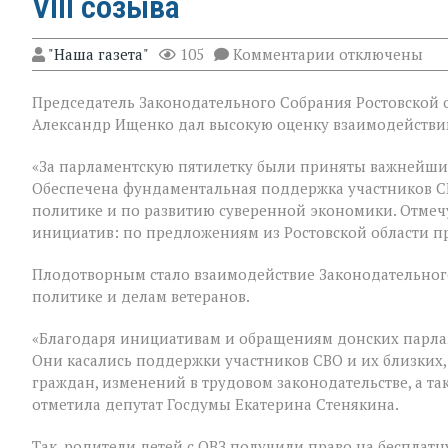
VIII созыва
к
"Наша газета"
105
Комментарии
отключены
записи
В
Председатель Законодательного Собрания Ростовской о
Государственн
Думе
Александр Ищенко дал высокую оценку взаимодействию
России
состоялось
«За парламентскую пятилетку были приняты важнейши
заключительно
Обеспечена фундаментальная поддержка участников С
пленарное
заседание
политике и по развитию суверенной экономики. Отмеч
весенней
инициатив: по предложениям из Ростовской области п
сессии,
ставшее
Плодотворным стало взаимодействие Законодательного
последним
для
политике и делам ветеранов.
VIII
созыва
«Благодаря инициативам и обращениям донских парла
Они касались поддержки участников СВО и их близких,
граждан, изменений в трудовом законодательстве, а т
отметила депутат Госдумы Екатерина Стенякина.
Так, родители детей с ОВЗ получили право на бесплатн