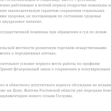
ременно работающие в летний период подростки-инвалиды и
чили законодательную гарантию сохранения социальных
ями здоровья, не посещающим по состоянию здоровья
 двухразовое питание.
государственной пошлины при обращении в суд по делам
 сельской местности розничную торговлю лекарственными
мента о передвижных аптеках.
зательное условие первого места работы по профилю
 Принят федеральный закон о сохранении и популяризации
го и областного депутатского корпуса обсуждали на недав
е-на-Дону. Жители Ростовской области уже передали бол
 парламентарии нового созыва Госдумы.