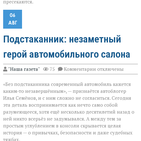
пресекаются.
06
АВГ
Подстаканник: незаметный
герой автомобильного салона
к
"Наша газета"
75
Комментарии
отключены
записи
Подстаканник:
«Без подстаканника современный автомобиль кажется
незаметный
герой
каким‑то незавершённым», — признаётся автоблогер
автомобильного
Илья Семёнов, и с ним сложно не согласиться. Сегодня
салона
эта деталь воспринимается как нечто само собой
разумеющееся, хотя ещё несколько десятилетий назад о
ней никто всерьёз не задумывался. А между тем за
простым углублением в консоли скрывается целая
история — о привычках, безопасности и даже судебных
тяжбах.