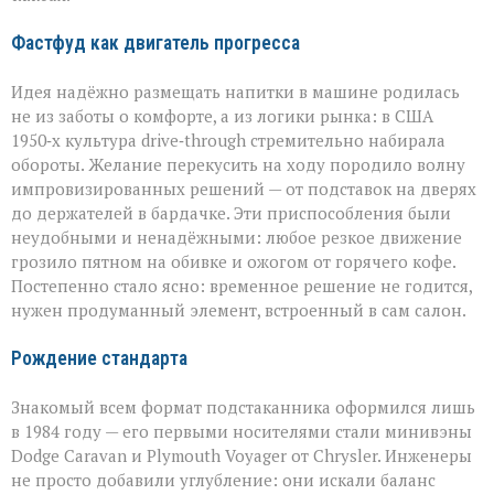
Фастфуд как двигатель прогресса
Идея надёжно размещать напитки в машине родилась
не из заботы о комфорте, а из логики рынка: в США
1950‑х культура drive‑through стремительно набирала
обороты. Желание перекусить на ходу породило волну
импровизированных решений — от подставок на дверях
до держателей в бардачке. Эти приспособления были
неудобными и ненадёжными: любое резкое движение
грозило пятном на обивке и ожогом от горячего кофе.
Постепенно стало ясно: временное решение не годится,
нужен продуманный элемент, встроенный в сам салон.
Рождение стандарта
Знакомый всем формат подстаканника оформился лишь
в 1984 году — его первыми носителями стали минивэны
Dodge Caravan и Plymouth Voyager от Chrysler. Инженеры
не просто добавили углубление: они искали баланс