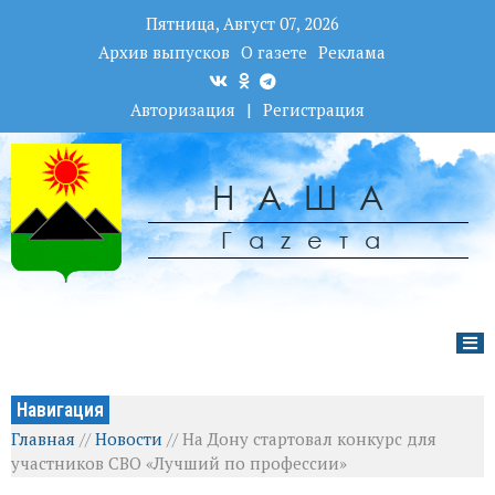
Пятница, Август 07, 2026
Архив выпусков
О газете
Реклама
Авторизация
|
Регистрация
НАША
Гаzета
Навигация
Главная
//
Новости
//
На Дону стартовал конкурс для
участников СВО «Лучший по профессии»