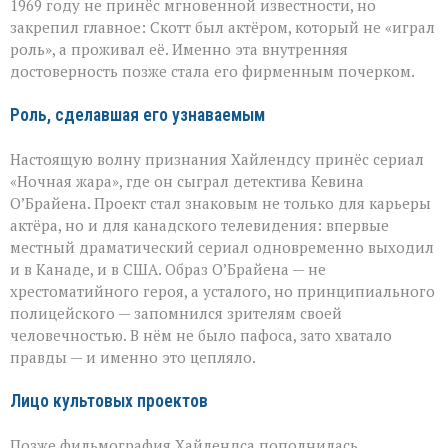
1969 году не принёс мгновенной известности, но
закрепил главное: Скотт был актёром, который не «играл
роль», а проживал её. Именно эта внутренняя
достоверность позже стала его фирменным почерком.
Роль, сделавшая его узнаваемым
Настоящую волну признания Хайлендсу принёс сериал
«Ночная жара», где он сыграл детектива Кевина
О’Брайена. Проект стал знаковым не только для карьеры
актёра, но и для канадского телевидения: впервые
местный драматический сериал одновременно выходил
и в Канаде, и в США. Образ О’Брайена — не
хрестоматийного героя, а усталого, но принципиального
полицейского — запомнился зрителям своей
человечностью. В нём не было пафоса, зато хватало
правды — и именно это цепляло.
Лицо культовых проектов
Позже фильмография Хайлендса пополнилась