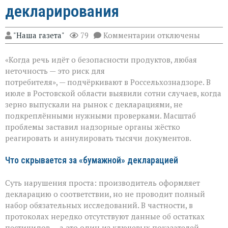
декларирования
к
"Наша газета"
79
Комментарии
отключены
записи
Зерно
«Когда речь идёт о безопасности продуктов, любая
под
прицелом:
неточность — это риск для
в
потребителя», — подчёркивают в Россельхознадзоре. В
Ростовской
июле в Ростовской области выявили сотни случаев, когда
области
вскрыли
зерно выпускали на рынок с декларациями, не
массовые
подкреплёнными нужными проверками. Масштаб
нарушения
проблемы заставил надзорные органы жёстко
декларирования
реагировать и аннулировать тысячи документов.
Что скрывается за «бумажной» декларацией
Суть нарушения проста: производитель оформляет
декларацию о соответствии, но не проводит полный
набор обязательных исследований. В частности, в
протоколах нередко отсутствуют данные об остатках
пестицидов — а это один из ключевых показателей