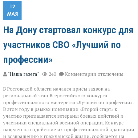
12
МАЯ
На Дону стартовал конкурс для
участников СВО «Лучший по
профессии»
к
"Наша газета"
240
Комментарии
отключены
записи
На
В Ростовской области начался приём заявок на
Дону
стартовал
региональный этап Всероссийского конкурса
конкурс
профессионального мастерства «Лучший по профессии».
для
В этом году в рамках номинации «Второй старт» к
участников
СВО
участию приглашаются ветераны боевых действий и
«Лучший
участники специальной военной операции. Конкурс
по
нацелен на содействие их профессиональной адаптации
профессии»
и возвращению к гражданской жизни, сообщается на