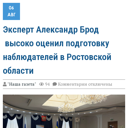
06
АВГ
Эксперт Александр Брод
высоко оценил подготовку
наблюдателей в Ростовской
области
к
"Наша газета"
94
Комментарии
отключены
записи
Эксперт
Александр
Брод
высоко
оценил
подготовку
наблюдателей
в