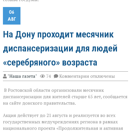
06
АВГ
На Дону проходит месячник
диспансеризации для людей
«серебряного» возраста
к
"Наша газета"
74
Комментарии
отключены
записи
На
В Ростовской области организовали месячник
Дону
проходит
диспансеризации для жителей старше 65 лет, сообщается
месячник
на сайте донского правительства.
диспансеризации
для
Акция действует до 21 августа и реализуется во всех
людей
«серебряного»
государственных медучреждениях региона в рамках
возраста
национального проекта «Продолжительная и активная