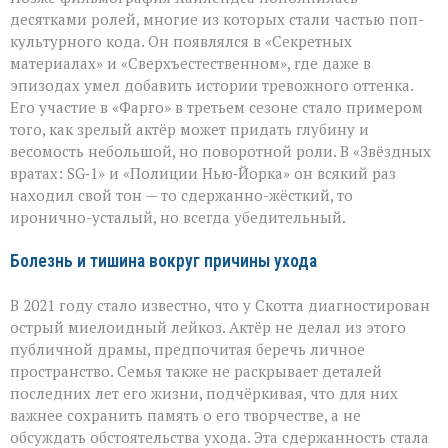
десятками ролей, многие из которых стали частью поп-
культурного кода. Он появлялся в «Секретных
материалах» и «Сверхъестественном», где даже в
эпизодах умел добавить истории тревожного оттенка.
Его участие в «Фарго» в третьем сезоне стало примером
того, как зрелый актёр может придать глубину и
весомость небольшой, но поворотной роли. В «Звёздных
вратах: SG‑1» и «Полиции Нью‑Йорка» он всякий раз
находил свой тон — то сдержанно-жёсткий, то
иронично-усталый, но всегда убедительный.
Болезнь и тишина вокруг причины ухода
В 2021 году стало известно, что у Скотта диагностирован
острый миелоидный лейкоз. Актёр не делал из этого
публичной драмы, предпочитая беречь личное
пространство. Семья также не раскрывает деталей
последних лет его жизни, подчёркивая, что для них
важнее сохранить память о его творчестве, а не
обсуждать обстоятельства ухода. Эта сдержанность стала