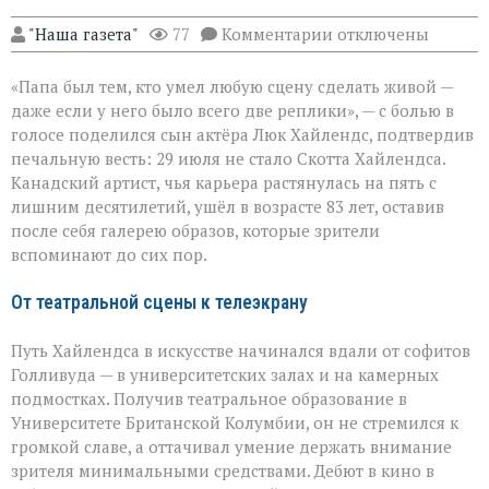
к
"Наша газета"
77
Комментарии
отключены
записи
«Он
«Папа был тем, кто умел любую сцену сделать живой —
умел
делать
даже если у него было всего две реплики», — с болью в
второстепенное
голосе поделился сын актёра Люк Хайлендс, подтвердив
незабываемым»:
печальную весть: 29 июля не стало Скотта Хайлендса.
ушёл
Скотт
Канадский артист, чья карьера растянулась на пять с
Хайлендс
лишним десятилетий, ушёл в возрасте 83 лет, оставив
после себя галерею образов, которые зрители
вспоминают до сих пор.
От театральной сцены к телеэкрану
Путь Хайлендса в искусстве начинался вдали от софитов
Голливуда — в университетских залах и на камерных
подмостках. Получив театральное образование в
Университете Британской Колумбии, он не стремился к
громкой славе, а оттачивал умение держать внимание
зрителя минимальными средствами. Дебют в кино в