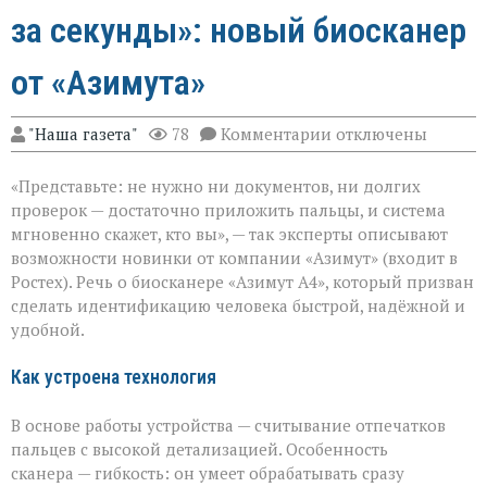
за секунды»: новый биосканер
от «Азимута»
к
"Наша газета"
78
Комментарии
отключены
записи
«Теперь
«Представьте: не нужно ни документов, ни долгих
личность
подтвердят
проверок — достаточно приложить пальцы, и система
за
мгновенно скажет, кто вы», — так эксперты описывают
секунды»:
возможности новинки от компании «Азимут» (входит в
новый
биосканер
Ростех). Речь о биосканере «Азимут А4», который призван
от
сделать идентификацию человека быстрой, надёжной и
«Азимута»
удобной.
Как устроена технология
В основе работы устройства — считывание отпечатков
пальцев с высокой детализацией. Особенность
сканера — гибкость: он умеет обрабатывать сразу