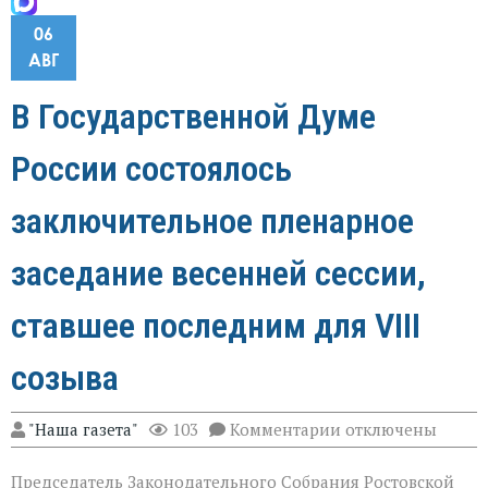
06
АВГ
В Государственной Думе
России состоялось
заключительное пленарное
заседание весенней сессии,
ставшее последним для VIII
созыва
к
"Наша газета"
103
Комментарии
отключены
записи
В
Председатель Законодательного Собрания Ростовской
Государственной