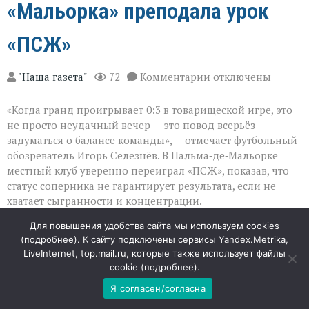
«Мальорка» преподала урок
«ПСЖ»
к
"Наша газета"
72
Комментарии
отключены
записи
Громкий
«Когда гранд проигрывает 0:3 в товарищеской игре, это
сюрприз
в
не просто неудачный вечер — это повод всерьёз
Пальме:
задуматься о балансе команды», — отмечает футбольный
«Мальорка»
обозреватель Игорь Селезнёв. В Пальма‑де‑Мальорке
преподала
урок
местный клуб уверенно переиграл «ПСЖ», показав, что
«ПСЖ»
статус соперника не гарантирует результата, если не
хватает сыгранности и концентрации.
Для повышения удобства сайта мы используем cookies
Уверенность хозяев и растерянность гостей
(
подробнее
). К сайту подключены сервисы Yandex.Metrika,
LiveInternet, top.mail.ru, которые также использует файлы
«Мальорка» с первых минут действовала собранно и
cookie (
подробнее
).
прагматично: команда не пыталась копировать
Я согласен/согласна
зрелищный стиль топ‑клубов, а делала ставку на
плотную игру и быстрые выходы из обороны. Именно