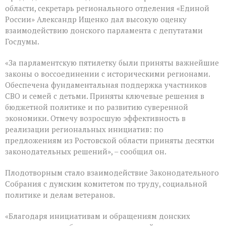
Думе
области, секретарь регионального отделения «Единой
России
России» Александр Ищенко дал высокую оценку
состоялось
взаимодействию донского парламента с депутатами
заключительное
пленарное
Госдумы.
заседание
весенней
«За парламентскую пятилетку были приняты важнейшие
сессии,
законы о воссоединении с историческими регионами.
ставшее
последним
Обеспечена фундаментальная поддержка участников
для
СВО и семей с детьми. Приняты ключевые решения в
VIII
бюджетной политике и по развитию суверенной
созыва
экономики. Отмечу возросшую эффективность в
реализации региональных инициатив: по
предложениям из Ростовской области приняты десятки
законодательных решений», – сообщил он.
Плодотворным стало взаимодействие Законодательного
Собрания с думским комитетом по труду, социальной
политике и делам ветеранов.
«Благодаря инициативам и обращениям донских