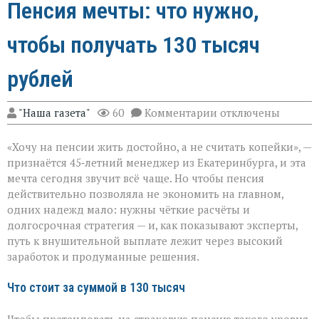
Пенсия мечты: что нужно,
чтобы получать 130 тысяч
рублей
к
"Наша газета"
60
Комментарии
отключены
записи
Пенсия
«Хочу на пенсии жить достойно, а не считать копейки», —
мечты:
что
признаётся 45‑летний менеджер из Екатеринбурга, и эта
нужно,
мечта сегодня звучит всё чаще. Но чтобы пенсия
чтобы
действительно позволяла не экономить на главном,
получать
130
одних надежд мало: нужны чёткие расчёты и
тысяч
долгосрочная стратегия — и, как показывают эксперты,
рублей
путь к внушительной выплате лежит через высокий
заработок и продуманные решения.
Что стоит за суммой в 130 тысяч