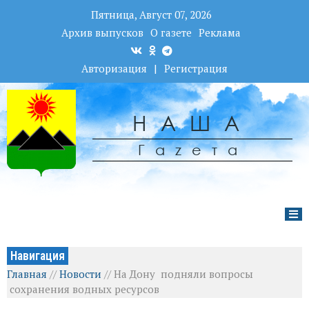
Пятница, Август 07, 2026
Архив выпусков
О газете
Реклама
Авторизация
|
Регистрация
НАША
Гаzета
Навигация
Главная
//
Новости
//
На Дону подняли вопросы
сохранения водных ресурсов