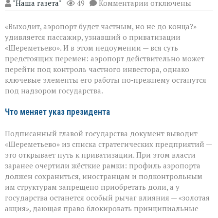
к
"Наша газета"
49
Комментарии
отключены
записи
«Шереметьево»:
«Выходит, аэропорт будет частным, но не до конца?» —
что
уйдёт
удивляется пассажир, узнавший о приватизации
в
«Шереметьево». И в этом недоумении — вся суть
частные
предстоящих перемен: аэропорт действительно может
руки,
а
перейти под контроль частного инвестора, однако
что
ключевые элементы его работы по‑прежнему останутся
останется
под надзором государства.
у
государства
Что меняет указ президента
Подписанный главой государства документ выводит
«Шереметьево» из списка стратегических предприятий —
это открывает путь к приватизации. При этом власти
заранее очертили жёсткие рамки: профиль аэропорта
должен сохраниться, иностранцам и подконтрольным
им структурам запрещено приобретать доли, а у
государства останется особый рычаг влияния — «золотая
акция», дающая право блокировать принципиальные