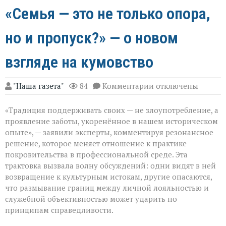
«Семья — это не только опора,
но и пропуск?» — о новом
взгляде на кумовство
к
"Наша газета"
84
Комментарии
отключены
записи
«Семья — это
«Традиция поддерживать своих — не злоупотребление, а
не
только
проявление заботы, укоренённое в нашем историческом
опора,
опыте», — заявили эксперты, комментируя резонансное
но
решение, которое меняет отношение к практике
и
пропуск?» — о
покровительства в профессиональной среде. Эта
новом
трактовка вызвала волну обсуждений: одни видят в ней
взгляде
возвращение к культурным истокам, другие опасаются,
на
что размывание границ между личной лояльностью и
кумовство
служебной объективностью может ударить по
принципам справедливости.