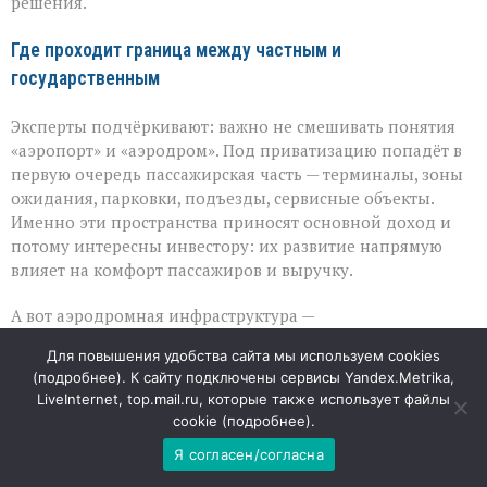
решения.
Где проходит граница между частным и
государственным
Эксперты подчёркивают: важно не смешивать понятия
«аэропорт» и «аэродром». Под приватизацию попадёт в
первую очередь пассажирская часть — терминалы, зоны
ожидания, парковки, подъезды, сервисные объекты.
Именно эти пространства приносят основной доход и
потому интересны инвестору: их развитие напрямую
влияет на комфорт пассажиров и выручку.
А вот аэродромная инфраструктура —
взлётно‑посадочные полосы, рулёжные дорожки,
Для повышения удобства сайта мы используем cookies
перроны, навигационное оборудование — останется в
(
подробнее
). К сайту подключены сервисы Yandex.Metrika,
государственной собственности. Её не продают, но
LiveInternet, top.mail.ru, которые также использует файлы
передают в управление: инвестор будет отвечать за
cookie (
подробнее
).
эксплуатацию и ремонт, регулярно перечисляя
Я согласен/согласна
государству концессионный платёж. Такой формат
выгоден обеим сторонам: бизнес заинтересован