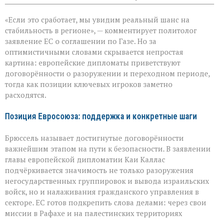
записи
ЕС
«Если это сработает, мы увидим реальный шанс на
за
мир
стабильность в регионе», — комментирует политолог
в
заявление ЕС о соглашении по Газе. Но за
Газе:
оптимистичными словами скрывается непростая
надежды
и
картина: европейские дипломаты приветствуют
противоречия
договорённости о разоружении и переходном периоде,
тогда как позиции ключевых игроков заметно
расходятся.
Позиция Евросоюза: поддержка и конкретные шаги
Брюссель называет достигнутые договорённости
важнейшим этапом на пути к безопасности. В заявлении
главы европейской дипломатии Каи Каллас
подчёркивается значимость не только разоружения
негосударственных группировок и вывода израильских
войск, но и налаживания гражданского управления в
секторе. ЕС готов подкрепить слова делами: через свои
миссии в Рафахе и на палестинских территориях