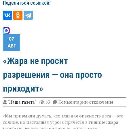
Поделиться ссылкой:
07
АВГ
«Жара не просит
разрешения — она просто
приходит»
к
"Наша газета"
63
Комментарии
отключены
записи
«Жара
«Мы привыкли думать, что главная опасность лета — это
не
просит
солнце, но настоящая угроза прячется в тишине: жара
разрешения — она
подкрадывается незаметно и бьёт по самым