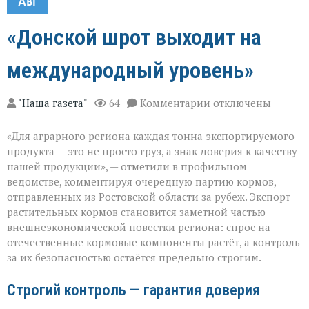
АВГ
«Донской шрот выходит на
международный уровень»
к
"Наша газета"
64
Комментарии
отключены
записи
«Донской
«Для аграрного региона каждая тонна экспортируемого
шрот
выходит
продукта — это не просто груз, а знак доверия к качеству
на
нашей продукции», — отметили в профильном
международный
ведомстве, комментируя очередную партию кормов,
уровень»
отправленных из Ростовской области за рубеж. Экспорт
растительных кормов становится заметной частью
внешнеэкономической повестки региона: спрос на
отечественные кормовые компоненты растёт, а контроль
за их безопасностью остаётся предельно строгим.
Строгий контроль — гарантия доверия