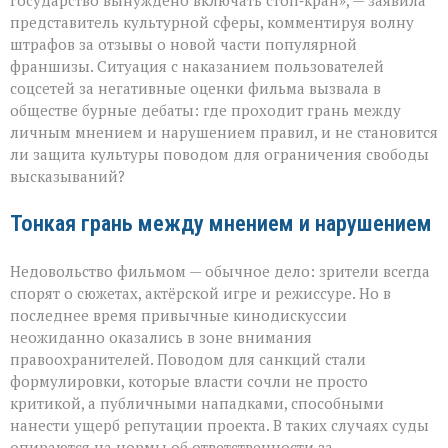
государство вынуждено включать стоп‑кран», — заявила
тариф»:
представитель культурной сферы, комментируя волну
споры
штрафов за отзывы о новой части популярной
вокруг
отзывов
франшизы. Ситуация с наказанием пользователей
о
соцсетей за негативные оценки фильма вызвала в
кино
обществе бурные дебаты: где проходит грань между
личным мнением и нарушением правил, и не становится
ли защита культуры поводом для ограничения свободы
высказываний?
Тонкая грань между мнением и нарушением
Недовольство фильмом — обычное дело: зрители всегда
спорят о сюжетах, актёрской игре и режиссуре. Но в
последнее время привычные кинодискуссии
неожиданно оказались в зоне внимания
правоохранителей. Поводом для санкций стали
формулировки, которые власти сочли не просто
критикой, а публичными нападками, способными
нанести ущерб репутации проекта. В таких случаях суды
опираются на нормы об ответственности за