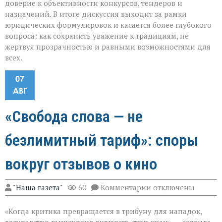
доверие к объективности конкурсов, тендеров и
назначений. В итоге дискуссия выходит за рамки
юридических формулировок и касается более глубокого
вопроса: как сохранить уважение к традициям, не
жертвуя прозрачностью и равными возможностями для
всех.
07
АВГ
«Свобода слова — не
безлимитный тариф»: споры
вокруг отзывов о кино
к
"Наша газета"
60
Комментарии
отключены
записи
«Свобода
«Когда критика превращается в трибуну для нападок,
слова — не
безлимитный