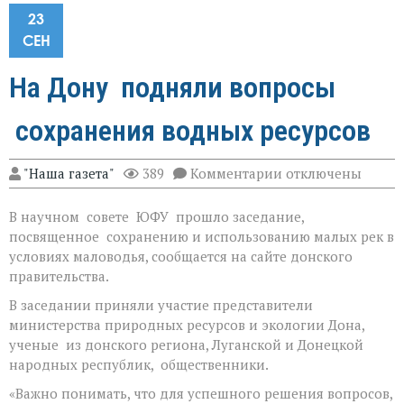
23
СЕН
На Дону подняли вопросы
сохранения водных ресурсов
к
"Наша газета"
389
Комментарии
отключены
записи
На
В научном совете ЮФУ прошло заседание,
Дону
подняли
посвященное сохранению и использованию малых рек в
вопросы
условиях маловодья, сообщается на сайте донского
сохранения
правительства.
водных
ресурсов
В заседании приняли участие представители
министерства природных ресурсов и экологии Дона,
ученые из донского региона, Луганской и Донецкой
народных республик, общественники.
«Важно понимать, что для успешного решения вопросов,