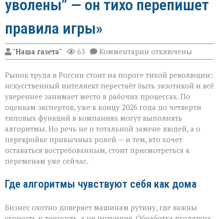
уволены” — он тихо перепишет
правила игры»
к
"Наша газета"
63
Комментарии
отключены
записи
«ИИ
Рынок труда в России стоит на пороге тихой революции:
не
придёт
искусственный интеллект перестаёт быть экзотикой и всё
с
увереннее занимает место в рабочих процессах. По
табличкой
оценкам экспертов, уже к концу 2026 года до четверти
“вы
уволены” — он
типовых функций в компаниях могут выполнять
тихо
алгоритмы. Но речь не о тотальной замене людей, а о
перепишет
перекройке привычных ролей — и тем, кто хочет
правила
оставаться востребованным, стоит присмотреться к
игры»
переменам уже сейчас.
Где алгоритмы чувствуют себя как дома
Бизнес охотно доверяет машинам рутину, где важны
скорость и точность, а не интуиция. Обработка входящих