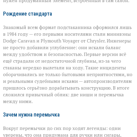
нужен продуманный элемент, встроенный в сам салон.
Рождение стандарта
Знакомый всем формат подстаканника оформился лишь
в 1984 году — его первыми носителями стали минивэны
Dodge Caravan и Plymouth Voyager от Chrysler. Инженеры
не просто добавили углубление: они искали баланс
между удобством и безопасностью. Первые версии всё
ещё страдали от недостаточной глубины, из‑за чего
стаканы нередко вылетали на ходу. Такие инциденты
оборачивались не только бытовыми неприятностями, но
и реальными судебными исками — автопроизводителям
пришлось серьёзно дорабатывать конструкцию. В итоге
сложился привычный облик: две ниши и перемычка
между ними.
Зачем нужна перемычка
Вокруг перемычки до сих пор ходят легенды: одни
уверены, что она придумана для ручки или сигары,