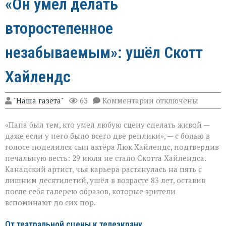
«Он умел делать
второстепенное
незабываемым»: ушёл Скотт
Хайлендс
к
"Наша газета"
63
Комментарии
отключены
записи
«Он
«Папа был тем, кто умел любую сцену сделать живой —
умел
делать
даже если у него было всего две реплики», — с болью в
второстепенное
голосе поделился сын актёра Люк Хайлендс, подтвердив
незабываемым»:
печальную весть: 29 июля не стало Скотта Хайлендса.
ушёл
Скотт
Канадский артист, чья карьера растянулась на пять с
Хайлендс
лишним десятилетий, ушёл в возрасте 83 лет, оставив
после себя галерею образов, которые зрители
вспоминают до сих пор.
От театральной сцены к телеэкрану