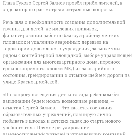
Глава Гуково Сергей Залиев провёл приём жителей, в
Гуково
Сергей
ходе которого рассмотрели актуальные вопросы.
Залиев
провёл
Речь шла о необходимости создания дополнительной
приём
группы для детей, не имеющих прививок,
жителей
финансировании работ по благоустройству детских
площадок и удалению аварийных деревьев на
территории дошкольного учреждения, засыпке ямы
рядом с контейнерной площадкой, выборе управляющей
организации для многоквартирного дома, переносе
сроков капремонта кровли МКД из‑за аварийного
состояния, грейдировании и отсыпке щебнем дороги на
улице Красноармейской.
«По вопросу посещения детского сада ребёнком без
вакцинации будем искать возможные решения, —
отметил Сергей Залиев. — Что касается состояния
образовательных учреждений, планирую лично
побывать в школах и детских садах до старта нового
учебного года. Прямое регулирование
взаимоотношений жителей и управляющих компаний