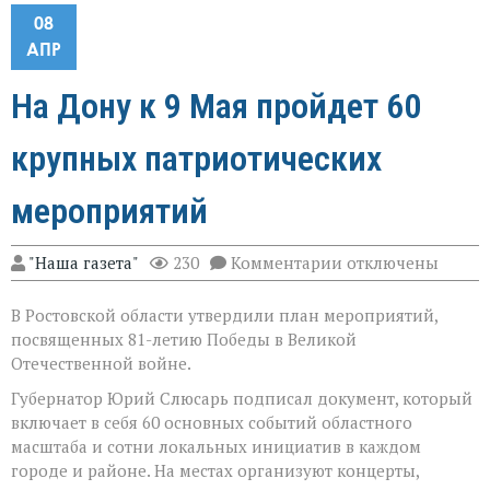
08
АПР
На Дону к 9 Мая пройдет 60
крупных патриотических
мероприятий
к
"Наша газета"
230
Комментарии
отключены
записи
На
В Ростовской области утвердили план мероприятий,
Дону
к
посвященных 81-летию Победы в Великой
9
Отечественной войне.
Мая
пройдет
Губернатор Юрий Слюсарь подписал документ, который
60
включает в себя 60 основных событий областного
крупных
масштаба и сотни локальных инициатив в каждом
патриотических
мероприятий
городе и районе. На местах организуют концерты,