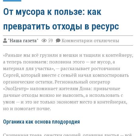
От мусора к пользе: как
превратить отходы в ресурс
к
"Наша газета"
59
Комментарии
отключены
записи
От
«Раньше мы всё грузили в мешки и тащили к контейнеру,
мусора
к
а теперь понимаем: половина этого — не мусор, а
пользе:
материал для участка», — рассказывает ростовчанин
как
Сергей, который вместе с семьёй начал компостировать
превратить
отходы
органические остатки. Региональный оператор
в
«ЭкоЦентр» напоминает жителям Дона: привычные
ресурс
дачные отходы можно не вывозить, а использовать с
умом — и это не только экономит место в контейнерах,
но и помогает почве.
Органика как основа плодородия
Скошенная трава, очистки овощей, опавшие листья — всё