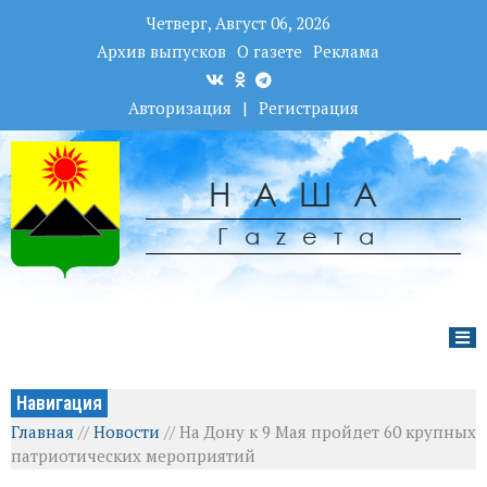
Четверг, Август 06, 2026
Архив выпусков
О газете
Реклама
Авторизация
|
Регистрация
НАША
Гаzета
Навигация
Главная
//
Новости
//
На Дону к 9 Мая пройдет 60 крупных
патриотических мероприятий