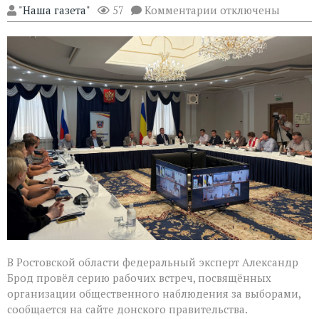
к
"Наша газета"
57
Комментарии
отключены
записи
Эксперт
Александр
Брод
высоко
оценил
подготовку
наблюдателей
в
Ростовской
области
В Ростовской области федеральный эксперт Александр
Брод провёл серию рабочих встреч, посвящённых
организации общественного наблюдения за выборами,
сообщается на сайте донского правительства.