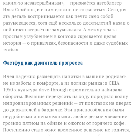
герой
каким‑то незавершённым», — признаётся автоблогер
автомобильного
Илья Семёнов, и с ним сложно не согласиться. Сегодня
салона
эта деталь воспринимается как нечто само собой
разумеющееся, хотя ещё несколько десятилетий назад о
ней никто всерьёз не задумывался. А между тем за
простым углублением в консоли скрывается целая
история — о привычках, безопасности и даже судебных
тяжбах.
Фастфуд как двигатель прогресса
Идея надёжно размещать напитки в машине родилась
не из заботы о комфорте, а из логики рынка: в США
1950‑х культура drive‑through стремительно набирала
обороты. Желание перекусить на ходу породило волну
импровизированных решений — от подставок на дверях
до держателей в бардачке. Эти приспособления были
неудобными и ненадёжными: любое резкое движение
грозило пятном на обивке и ожогом от горячего кофе.
Постепенно стало ясно: временное решение не годится,