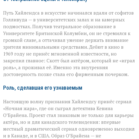
Путь Хайлендса в искусстве начинался вдали от софитов
Голливуда — в университетских залах и на камерных
подмостках. Получив театральное образование в
Университете Британской Колумбии, он не стремился к
громкой славе, а оттачивал умение держать внимание
зрителя минимальными средствами. Дебют в кино в
1969 году не принёс мгновенной известности, но
закрепил главное: Скотт был актёром, который не «играл
роль», а проживал её. Именно эта внутренняя
достоверность позже стала его фирменным почерком.
Роль, сделавшая его узнаваемым
Настоящую волну признания Хайлендсу принёс сериал
«Ночная жара», где он сыграл детектива Кевина
О’Брайена. Проект стал знаковым не только для карьеры
актёра, но и для канадского телевидения: впервые
местный драматический сериал одновременно выходил
и в Канаде, и в США. Образ О’Брайена — не