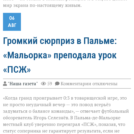
мир экрана по-настоящему живым.
06
АВГ
Громкий сюрприз в Пальме:
«Мальорка» преподала урок
«ПСЖ»
к
"Наша газета"
59
Комментарии
отключены
записи
Громкий
«Когда гранд проигрывает 0:3 в товарищеской игре, это
сюрприз
в
не просто неудачный вечер — это повод всерьёз
Пальме:
задуматься о балансе команды», — отмечает футбольный
«Мальорка»
обозреватель Игорь Селезнёв. В Пальма‑де‑Мальорке
преподала
урок
местный клуб уверенно переиграл «ПСЖ», показав, что
«ПСЖ»
статус соперника не гарантирует результата, если не