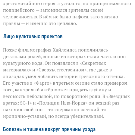
хрестоматийного героя, а усталого, но принципиального
полицейского — запомнился зрителям своей
человечностью. В нём не было пафоса, зато хватало
правды — и именно это цепляло.
Лицо культовых проектов
Позже фильмография Хайлендса пополнилась
десятками ролей, многие из которых стали частью поп-
культурного кода. Он появлялся в «Секретных
материалах» и «Сверхъестественном», где даже в
эпизодах умел добавить истории тревожного оттенка.
Его участие в «Фарго» в третьем сезоне стало примером
того, как зрелый актёр может придать глубину и
весомость небольшой, но поворотной роли. В «Звёздных
вратах: SG‑1» и «Полиции Нью‑Йорка» он всякий раз
находил свой тон — то сдержанно-жёсткий, то
иронично-усталый, но всегда убедительный.
Болезнь и тишина вокруг причины ухода