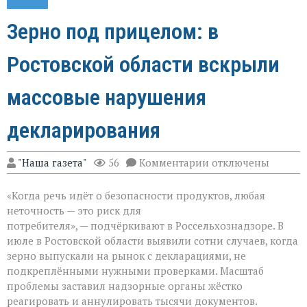
Зерно под прицелом: в
Ростовской области вскрыли
массовые нарушения
декларирования
к
"Наша газета"
56
Комментарии
отключены
записи
Зерно
«Когда речь идёт о безопасности продуктов, любая
под
прицелом:
неточность — это риск для
в
потребителя», — подчёркивают в Россельхознадзоре. В
Ростовской
июле в Ростовской области выявили сотни случаев, когда
области
вскрыли
зерно выпускали на рынок с декларациями, не
массовые
подкреплёнными нужными проверками. Масштаб
нарушения
проблемы заставил надзорные органы жёстко
декларирования
реагировать и аннулировать тысячи документов.