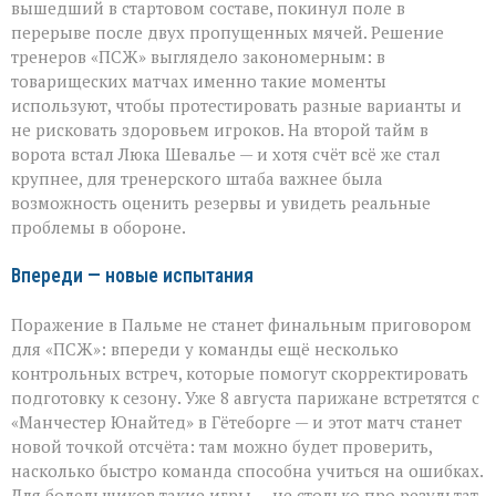
вышедший в стартовом составе, покинул поле в
перерыве после двух пропущенных мячей. Решение
тренеров «ПСЖ» выглядело закономерным: в
товарищеских матчах именно такие моменты
используют, чтобы протестировать разные варианты и
не рисковать здоровьем игроков. На второй тайм в
ворота встал Люка Шевалье — и хотя счёт всё же стал
крупнее, для тренерского штаба важнее была
возможность оценить резервы и увидеть реальные
проблемы в обороне.
Впереди — новые испытания
Поражение в Пальме не станет финальным приговором
для «ПСЖ»: впереди у команды ещё несколько
контрольных встреч, которые помогут скорректировать
подготовку к сезону. Уже 8 августа парижане встретятся с
«Манчестер Юнайтед» в Гётеборге — и этот матч станет
новой точкой отсчёта: там можно будет проверить,
насколько быстро команда способна учиться на ошибках.
Для болельщиков такие игры — не столько про результат,