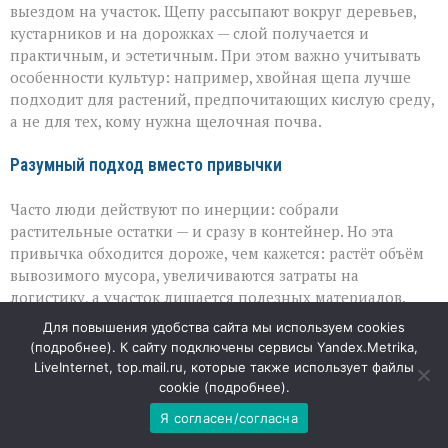
выездом на участок. Щепу рассыпают вокруг деревьев,
кустарников и на дорожках — слой получается и
практичным, и эстетичным. При этом важно учитывать
особенности культур: например, хвойная щепа лучше
подходит для растений, предпочитающих кислую среду,
а не для тех, кому нужна щелочная почва.
Разумный подход вместо привычки
Часто люди действуют по инерции: собрали
растительные остатки — и сразу в контейнер. Но эта
привычка обходится дороже, чем кажется: растёт объём
вывозимого мусора, увеличиваются затраты на
логистику, а участок лишается полезных материалов.
Компостирование и мульчирование — это не про возврат
Для повышения удобства сайта мы используем cookies
к «старым методам», а про рациональное использование
(
подробнее
). К сайту подключены сервисы Yandex.Metrika,
того, что уже есть под рукой. Такие практики не требуют
LiveInternet, top.mail.ru, которые также использует файлы
специальных навыков, зато дают ощутимый эффект:
cookie (
подробнее
).
меньше отходов, больше пользы для огорода и сада.
Я согласен/согласна