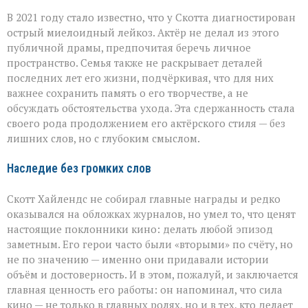
В 2021 году стало известно, что у Скотта диагностирован
острый миелоидный лейкоз. Актёр не делал из этого
публичной драмы, предпочитая беречь личное
пространство. Семья также не раскрывает деталей
последних лет его жизни, подчёркивая, что для них
важнее сохранить память о его творчестве, а не
обсуждать обстоятельства ухода. Эта сдержанность стала
своего рода продолжением его актёрского стиля — без
лишних слов, но с глубоким смыслом.
Наследие без громких слов
Скотт Хайлендс не собирал главные награды и редко
оказывался на обложках журналов, но умел то, что ценят
настоящие поклонники кино: делать любой эпизод
заметным. Его герои часто были «вторыми» по счёту, но
не по значению — именно они придавали истории
объём и достоверность. И в этом, пожалуй, и заключается
главная ценность его работы: он напоминал, что сила
кино — не только в главных ролях, но и в тех, кто делает