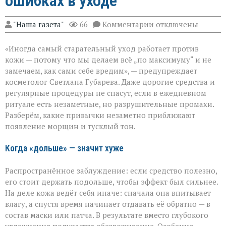
ошибках в уходе
к
"Наша газета"
66
Комментарии
отключены
записи
«Вы
«Иногда самый старательный уход работает против
думаете,
что
кожи — потому что мы делаем всё „по максимуму“ и не
ухаживаете,
замечаем, как сами себе вредим», — предупреждает
а
косметолог Светлана Губарева. Даже дорогие средства и
на
деле
регулярные процедуры не спасут, если в ежедневном
ускоряете
ритуале есть незаметные, но разрушительные промахи.
старение»:
Разберём, какие привычки незаметно приближают
косметолог
появление морщин и тусклый тон.
о
скрытых
ошибках
Когда «дольше» — значит хуже
в
уходе
Распространённое заблуждение: если средство полезно,
его стоит держать подольше, чтобы эффект был сильнее.
На деле кожа ведёт себя иначе: сначала она впитывает
влагу, а спустя время начинает отдавать её обратно — в
состав маски или патча. В результате вместо глубокого