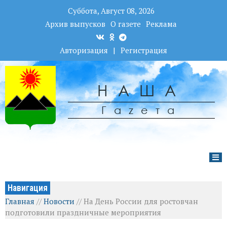
Суббота, Август 08, 2026
Архив выпусков
О газете
Реклама
Авторизация
|
Регистрация
НАША
Гаzета
Навигация
Главная
//
Новости
//
На День России для ростовчан
подготовили праздничные мероприятия