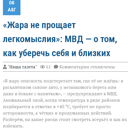
08
АВГ
«Жара не прощает
легкомыслия»: МВД — о том,
как уберечь себя и близких
к
"Наша газета"
61
Комментарии
отключены
записи
«Жара
«В жару опасность подстерегает там, где её не ждёшь: в
не
прощает
раскалённом салоне авто, у незнакомого берега или
легкомыслия»:
даже в бокале с напитком», — предупреждают в МВД.
МВД — о
Аномальный зной, когда температура в ряде районов
том,
как
подбирается к отметке в +40 °C, требует не просто
уберечь
осторожности, а чётких и продуманных действий.
себя
Разберём, на какие риски стоит смотреть всерьёз и как их
и
избежать.
близких