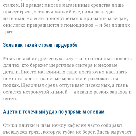
идеальной
стажем. И правда: многие магазинные средства лишь
чистоты
прячут грязь, оставляя липкий след или разъедая
материал. Но если присмотреться к привычным вещам,
они легко превращаются в помощников — и без лишних
трат.
Зола как тихий страж гардероба
Моль не любит древесную золу — и это отличная новость
для тех, кто бережёт шерстяные свитера и меховые
детали. Вместо магазинных саше достаточно насыпать
немного золы в тканевые мешочки и разложить на
полках. Щелочная среда отпугивает насекомых, а ткань
остаётся нетронутой химией — никаких резких запахов и
пятен.
Ацетон: точечный удар по упрямым следам
Стыки плитки и швы между кафелем часто собирают
въевшуюся грязь, которую губка не берёт. Здесь выручает