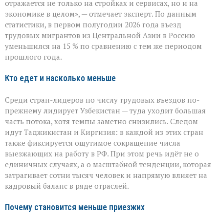
чувствует
отражается не только на стройках и сервисах, но и на
перемену»:
экономике в целом», — отмечает эксперт. По данным
поток
статистики, в первом полугодии 2026 года въезд
трудовых
мигрантов
трудовых мигрантов из Центральной Азии в Россию
в
уменьшился на 15 % по сравнению с тем же периодом
РФ
прошлого года.
сокращается
Кто едет и насколько меньше
Среди стран-лидеров по числу трудовых въездов по-
прежнему лидирует Узбекистан — туда уходит большая
часть потока, хотя темпы заметно снизились. Следом
идут Таджикистан и Киргизия: в каждой из этих стран
также фиксируется ощутимое сокращение числа
выезжающих на работу в РФ. При этом речь идёт не о
единичных случаях, а о масштабной тенденции, которая
затрагивает сотни тысяч человек и напрямую влияет на
кадровый баланс в ряде отраслей.
Почему становится меньше приезжих