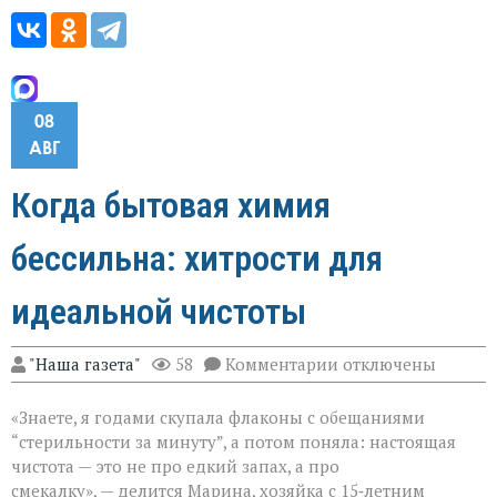
08
АВГ
Когда бытовая химия
бессильна: хитрости для
идеальной чистоты
к
"Наша газета"
58
Комментарии
отключены
записи
Когда
«Знаете, я годами скупала флаконы с обещаниями
бытовая
химия
“стерильности за минуту”, а потом поняла: настоящая
бессильна:
чистота — это не про едкий запах, а про
хитрости
смекалку», — делится Марина, хозяйка с 15‑летним
для