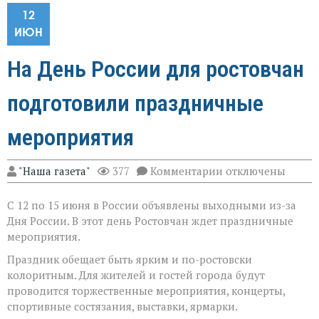
12
ИЮН
На День России для ростовчан
подготовили праздничные
мероприятия
к
"Наша газета"
377
Комментарии
отключены
записи
На
С 12 по 15 июня в России объявлены выходными из-за
День
России
Дня России. В этот день Ростовчан ждет праздничные
для
мероприятия.
ростовчан
подготовили
Праздник обещает быть ярким и по-ростовски
праздничные
колоритным. Для жителей и гостей города будут
мероприятия
проводится торжественные мероприятия, концерты,
спортивные состязания, выставки, ярмарки.