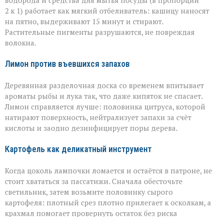
водорода и средства для мытья посуды (в пропорции
2 к 1) работает как мягкий отбеливатель: кашицу наносят
на пятно, выдерживают 15 минут и стирают.
Растительные пигменты разрушаются, не повреждая
волокна.
Лимон против въевшихся запахов
Деревянная разделочная доска со временем впитывает
ароматы рыбы и лука так, что даже кипяток не спасает.
Лимон справляется лучше: половинка цитруса, которой
натирают поверхность, нейтрализует запахи за счёт
кислоты и заодно дезинфицирует поры дерева.
Картофель как деликатный инструмент
Когда цоколь лампочки ломается и остаётся в патроне, не
стоит хвататься за пассатижи. Сначала обесточьте
светильник, затем возьмите половинку сырого
картофеля: плотный срез плотно прилегает к осколкам, а
крахмал помогает провернуть остаток без риска