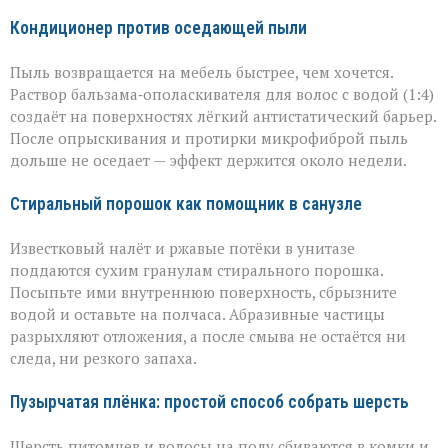
Кондиционер против оседающей пыли
Пыль возвращается на мебель быстрее, чем хочется.
Раствор бальзама‑ополаскивателя для волос с водой (1:4)
создаёт на поверхностях лёгкий антистатический барьер.
После опрыскивания и протирки микрофиброй пыль
дольше не оседает — эффект держится около недели.
Стиральный порошок как помощник в санузле
Известковый налёт и ржавые потёки в унитазе
поддаются сухим гранулам стирального порошка.
Посыпьте ими внутреннюю поверхность, сбрызните
водой и оставьте на полчаса. Абразивные частицы
разрыхляют отложения, а после смыва не остаётся ни
следа, ни резкого запаха.
Пузырчатая плёнка: простой способ собрать шерсть
Шерсть питомцев и волосы на полу сбиваются в комки и