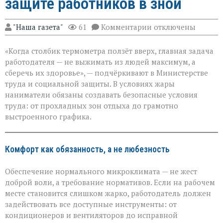
защите работников в зной
к
"Наша газета"
61
Комментарии
отключены
записи
«Жара
«Когда столбик термометра ползёт вверх, главная задача
не
должна
работодателя — не выжимать из людей максимум, а
стоить
сберечь их здоровье», — подчёркивают в Министерстве
здоровья»:
труда и социальной защиты. В условиях жары
Минтруда — о
защите
наниматели обязаны создавать безопасные условия
работников
труда: от прохладных зон отдыха до грамотно
в
выстроенного графика.
зной
Комфорт как обязанность, а не любезность
Обеспечение нормального микроклимата — не жест
доброй воли, а требование нормативов. Если на рабочем
месте становится слишком жарко, работодатель должен
задействовать все доступные инструменты: от
кондиционеров и вентиляторов до исправной