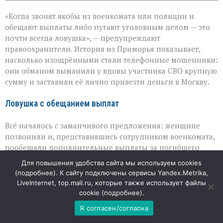
записи
«Они
«Когда звонят якобы из военкомата или полиции и
сыграли
на
обещают выплаты либо пугают уголовным делом — это
самом
почти всегда ловушка», — предупреждают
больном»:
правоохранители. История из Приморья показывает,
вдова
военного
насколько изощрёнными стали телефонные мошенники:
лишилась
они обманом выманили у вдовы участника СВО крупную
миллионов
сумму и заставили её лично привезти деньги в Москву.
из‑за
аферистов
Ловушка с обещанием выплат
Всё началось с заманчивого предложения: женщине
позвонили и, представившись сотрудником военкомата,
пообещали дополнительные выплаты за погибшего
супруга. Для многих такие слова — не просто финансовая
Для повышения удобства сайта мы используем cookies
поддержка, а знак внимания к их утрате, поэтому
(
подробнее
). К сайту подключены сервисы Yandex.Metrika,
доверие возникает почти автоматически. Именно на
LiveInternet, top.mail.ru, которые также использует файлы
этой эмоциональной уязвимости и строят свои сценарии
cookie (
подробнее
).
аферисты: они дают надежду, чтобы потом превратить
Я согласен/согласна
её в рычаг давления.