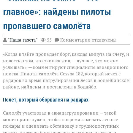
главное»: найдены пилоты
пропавшего самолёта
к
"Наша газета"
55
Комментарии
отключены
записи
«Экипаж
«Когда в тайге пропадает борт, каждая минута на счету, и
на
земле — это
новость о том, что экипаж жив, — лучшее, что можно
главное»:
услышать», — комментируют специалисты авиационного
найдены
поиска. Пилоты самолёта Cessna 182, который исчез с
пилоты
пропавшего
радаров во время патрулирования лесов в Бодайбинском
самолёта
районе, найдены и доставлены в Бодайбо.
Полёт, который оборвался на радарах
Самолёт участвовал в авиапатрулировании — такой
мониторинг нужен, чтобы вовремя замечать лесные
пожары и оценивать обстановку в труднодоступных
местах. 3 августа борт перестал выходить на связь и