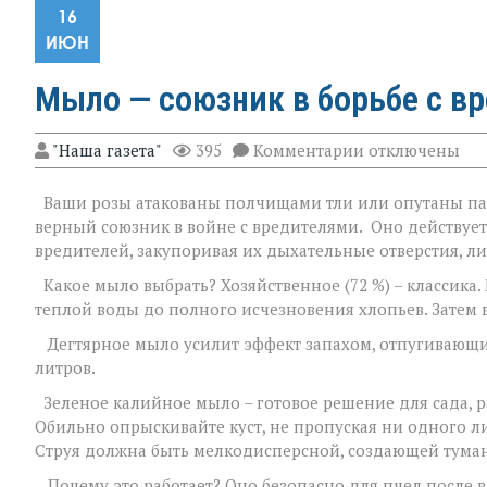
16
ИЮН
Мыло — союзник в борьбе с в
к
"Наша газета"
395
Комментарии
отключены
записи
Мыло
Ваши розы атакованы полчищами тли или опутаны пау
—
союзник
верный союзник в войне с вредителями. Оно действует
в
вредителей, закупоривая их дыхательные отверстия, ли
борьбе
с
Какое мыло выбрать? Хозяйственное (72 %) – классика. 
вредителями
теплой воды до полного исчезновения хлопьев. Затем в
Дегтярное мыло усилит эффект запахом, отпугивающим
литров.
Зеленое калийное мыло – готовое решение для сада, ра
Обильно опрыскивайте куст, не пропуская ни одного ли
Струя должна быть мелкодисперсной, создающей туман
Почему это работает? Оно безопасно для пчел после в