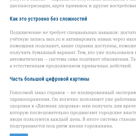
диспансеризации, карта прививок и другие востребов
Как это устроено без сложностей
Подключение не требует специальных навыков: доста
учётную запись mos.ru и активировать навык через ико
помощник подскажет, какие справки доступны, поможе
получить бумажный вариант. Тем, кто уже пользовался
автоматически — система сама подтянет обновления. Т
а естественным продолжением привычных действий.
Часть большой цифровой картины
Голосовой заказ справок — не изолированный эксперим
здравоохранения. Он логично дополняет уже работающ
здоровья в «Дневник здоровья» или получать для враче
которую последовательно продвигают городские власт
люди пользуются каждый день. В итоге система стано
подстраивается под ритм жизни горожанина.