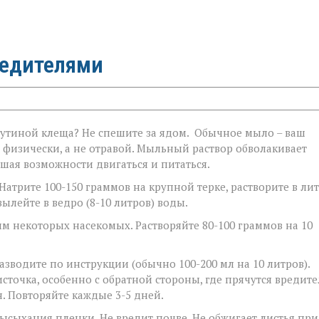
редителями
тиной клеща? Не спешите за ядом. Обычное мыло – ваш
 физически, а не отравой. Мыльный раствор обволакивает
шая возможности двигаться и питаться.
Натрите 100-150 граммов на крупной терке, растворите в ли
ылейте в ведро (8-10 литров) воды.
 некоторых насекомых. Растворяйте 80-100 граммов на 10
зводите по инструкции (обычно 100-200 мл на 10 литров).
сточка, особенно с обратной стороны, где прячутся вредит
. Повторяйте каждые 3-5 дней.
ысыхания пленки. Не вредит почве. Не обжигает листья при