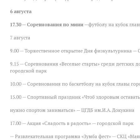
программа
ко
6 августа
Дню
физкультурника
17.30 — Соревнования по мини —
футболу на кубок гла
в
Зверево
7 августа
9.00 — Торжественное открытие Дня физкультурника — 
9.15 — Соревнования «Веселые старты» среди детских 
городской парк
10.00 — Соревнования по баскетболу на кубок главы гор
15.00 — Спортивный праздник «Чтоб здоровым оставать
нужно спортом заниматься» — ЦГДБ им.И.А. Докукина
17.00 — Акция «Сладость в радость» — городской парк
— Развлекательная программа «Зумба фест» — СКЦ «Мая