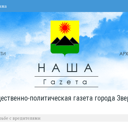
ама
ТИ
АР
НАША
Гаzета
ественно-политическая газета города Зве
рьбе с вредителями