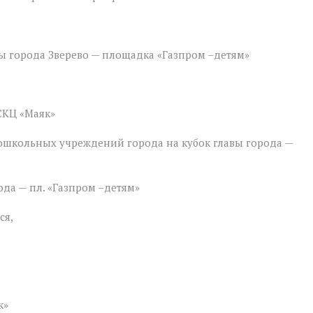
вы города Зверево — площадка «Газпром –детям»
СКЦ «Маяк»
дошкольных учреждений города на кубок главы города —
ода — пл. «Газпром –детям»
ся,
к»