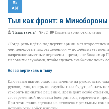
05
АВГ
Тыл как фронт: в Минобороны
к
"Наша газета"
72
Комментарии
отключены
записи
Тыл
«Когда речь идёт о поддержке армии, нет второстепен
как
фронт:
чем передовые подразделения», — подчёркивает воен
в
назревают заметные перемены: президент Владимир П
Минобороны
тыловыми службами, чтобы сделать снабжение войск б
меняют
логику
снабжения
Новая вертикаль в тылу
Ключевым шагом стало назначение на руководство ты
руководства, теперь все службы тыла будут работать п
ускорить принятие решений. Президент особо отметил, ч
своевременной доставки боеприпасов, горючего и про
При этом ставка сделана на человека с реальным кома
потребности войск изнутри.