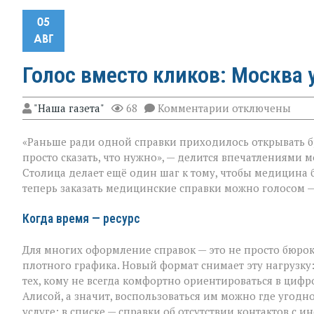
05
АВГ
Голос вместо кликов: Москва
к
"Наша газета"
68
Комментарии
отключены
записи
Голос
«Раньше ради одной справки приходилось открывать бр
вместо
кликов:
просто сказать, что нужно», — делится впечатлениями 
Москва
Столица делает ещё один шаг к тому, чтобы медицина 
упрощает
теперь заказать медицинские справки можно голосом —
доступ
к
медсправкам
Когда время — ресурс
Для многих оформление справок — это не просто бюрок
плотного графика. Новый формат снимает эту нагрузку
тех, кому не всегда комфортно ориентироваться в цифр
Алисой, а значит, воспользоваться им можно где угодно 
услуге: в списке — справки об отсутствии контактов 