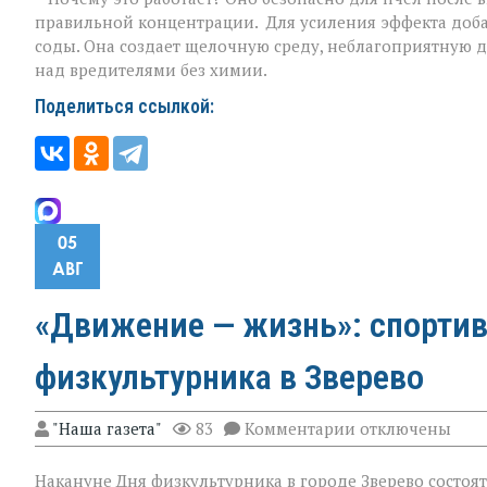
правильной концентрации. Для усиления эффекта доба
соды. Она создает щелочную среду, неблагоприятную д
над вредителями без химии.
Поделиться ссылкой:
05
АВГ
«Движение — жизнь»: спортив
физкультурника в Зверево
к
"Наша газета"
83
Комментарии
отключены
записи
«Движение — жи
Накануне Дня физкультурника в городе Зверево состоя
спортивная