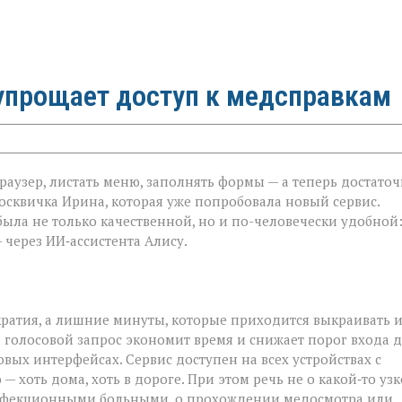
 упрощает доступ к медсправкам
аузер, листать меню, заполнять формы — а теперь достато
москвичка Ирина, которая уже попробовала новый сервис.
была не только качественной, но и по-человечески удобной
 через ИИ‑ассистента Алису.
ратия, а лишние минуты, которые приходится выкраивать и
: голосовой запрос экономит время и снижает порог входа 
овых интерфейсах. Сервис доступен на всех устройствах с
— хоть дома, хоть в дороге. При этом речь не о какой‑то уз
с инфекционными больными, о прохождении медосмотра или