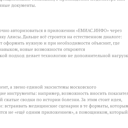
анные документы.
точно авторизоваться в приложении «ЕМИАС.ИНФО» через
нку Алисы. Дальше всё строится на естественном диалоге:
т оформить нужную и при необходимости объяснит, где
 навыком, новые возможности откроются
акой подход делает технологию не дополнительной нагрузк
ент, а звено единой экосистемы московского
ие инструменты: например, возможность вносить показате
й сжатые сводки по истории болезни. За этим стоит идея,
и: встраивать медицинские сценарии в те форматы, которы
вится не «ещё одним приложением», а помощником, который