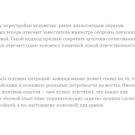
у перестройки ведомства: ранее аналогичным образом
их теперь отвечает заместитель министра обороны Алексан
ой. Такой подход призван сократить цепочки согласовани
к отвечает один человек с понятной зоной ответственности
та текущих операций: командование делает ставку на то, ч
ойсками и понимает реальные потребности на местах. Имен
 полевым опытом — они лучше чувствуют, что важно для
ка «боевой опыт плюс управленческие задачи» должна сдела
ройной, а по-настоящему полезной для армии.