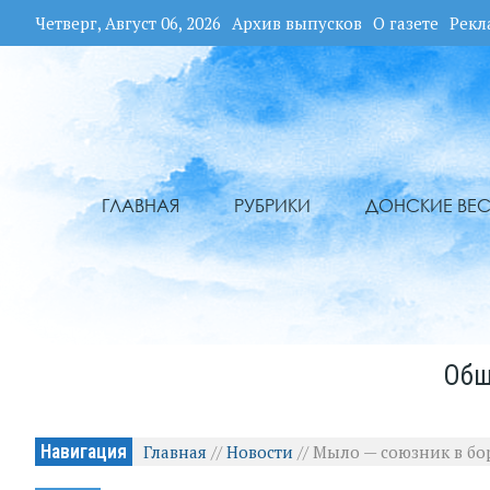
Четверг, Август 06, 2026
Архив выпусков
О газете
Рекл
ГЛАВНАЯ
РУБРИКИ
ДОНСКИЕ ВЕС
Общ
Навигация
Главная
//
Новости
//
Мыло — союзник в бо