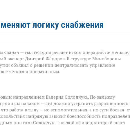
 меняют логику снабжения
ных задач — тыл сегодня решает исход операций не меньше,
ный эксперт Дмитрий Фёдоров. В структуре Минобороны
утин объявил о решении централизовать управление
олее чётким и оперативным.
ловым направлением Валерия Солодчука. По замыслу
од единым началом — это должно устранить разрозненность 
то работа в тылу — не вспомогательная, а по сути боевая: о
довольствия напрямую зависит боеспособность подразделен
ндным опытом: Солодчук — боевой офицер, который знает