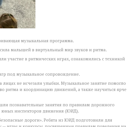
звивающая музыкальная программа.
асила малышей в виртуальный мир звуков и ритма.
яли участие в ритмических играх, ознакомились с техникой
игр под музыкальное сопровождение.
 на лицах не исчезали улыбки. Музыкальное занятие помогло
во ритма и координацию движений, а также научиться ярче
рошли познавательные занятия по правилам дорожного
а юных инспекторов движения (ЮИД).
безопасные дороги». Ребята из ЮИД подготовили для
у — игры и конкурсы, посвященные правилам поведения на