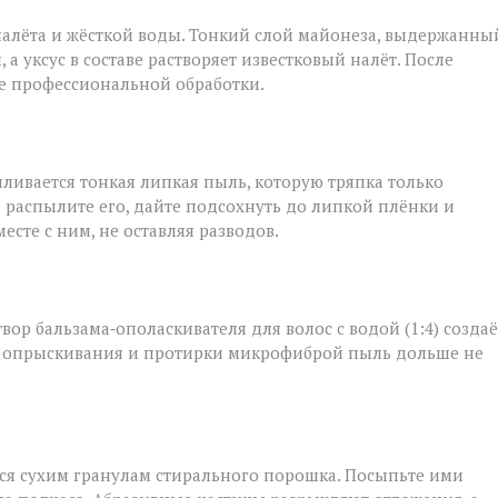
налёта и жёсткой воды. Тонкий слой майонеза, выдержанны
а уксус в составе растворяет известковый налёт. После
ле профессиональной обработки.
ливается тонкая липкая пыль, которую тряпка только
: распылите его, дайте подсохнуть до липкой плёнки и
сте с ним, не оставляя разводов.
твор бальзама‑ополаскивателя для волос с водой (1:4) создаё
ле опрыскивания и протирки микрофиброй пыль дольше не
тся сухим гранулам стирального порошка. Посыпьте ими