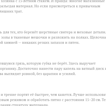
, хозяйка с 15‑летним стажем. И правда: многие магазинные
 разъедая материал. Но если присмотреться к привычным
лишних трат.
ь для тех, кто бережёт шерстяные свитера и меховые детали.
 золы в тканевые мешочки и разложить на полках. Щелочна
ой химией — никаких резких запахов и пятен.
шуюся грязь, которую губка не берёт. Здесь выручает
 органику. Достаточно нанести пару капель на ватный диск 
ва выглядит ровной, без царапин и усилий.
и трение портят её быстрее, чем кажется. Лучше использова
овым режимом и обработать пятно с расстояния 15–20 см. Т
храняя структуру материала.