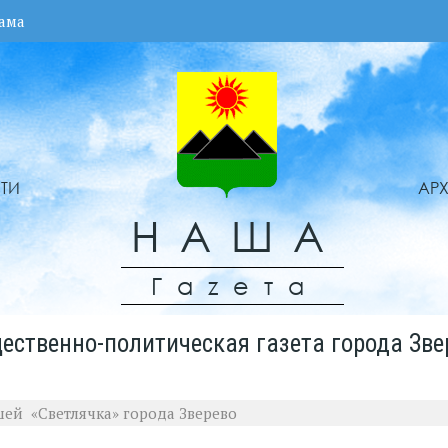
ама
ТИ
АР
НАША
Гаzета
ественно-политическая газета города Зве
ей «Светлячка» города Зверево