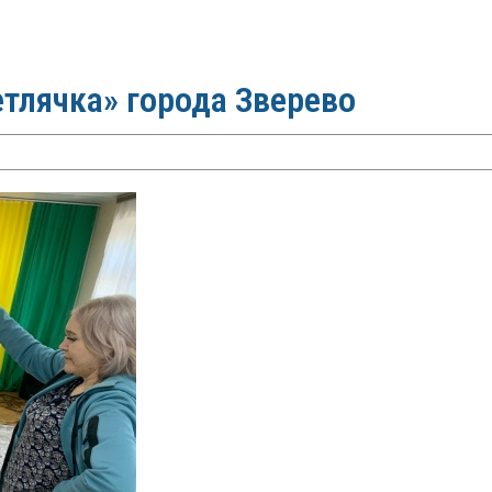
тлячка» города Зверево
 малышей «Светлячка»