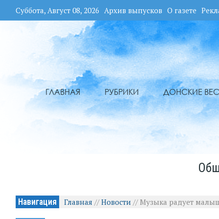
Суббота, Август 08, 2026
Архив выпусков
О газете
Рекл
ГЛАВНАЯ
РУБРИКИ
ДОНСКИЕ ВЕС
Общ
Навигация
Главная
//
Новости
//
Музыка радует малыш