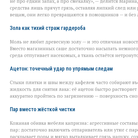
не про едкий запах, а про смекалку», — делится Марина
бессильна:
средства лишь прячут грязь, оставляя липкий след или
хитрости
вещам, они легко превращаются в помощников — и без 
для
идеальной
чистоты
Зола как тихий страж гардероба
Моль не любит древесную золу — и это отличная новост
Вместо магазинных саше достаточно насыпать немного
среда отпугивает насекомых, а ткань остаётся нетронут
Ацетон: точечный удар по упрямым следам
Стыки плитки и швы между кафелем часто собирают въев
жидкость для снятия лака: её ацетон быстро растворяет
аккуратно пройтись по загрязнению — поверхность сно
Пар вместо жёсткой чистки
Кожаная обивка мебели капризна: агрессивные составы 
пар: достаточно включить отпариватель или утюг с пар
раскрывает поры и мягко выталкивает грязь наружу, со