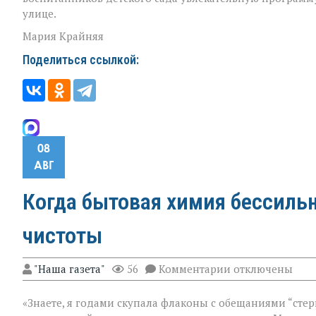
улице.
Мария Крайняя
Поделиться ссылкой:
08
АВГ
Когда бытовая химия бессильн
чистоты
к
"Наша газета"
56
Комментарии
отключены
записи
Когда
«Знаете, я годами скупала флаконы с обещаниями “стер
бытовая
химия