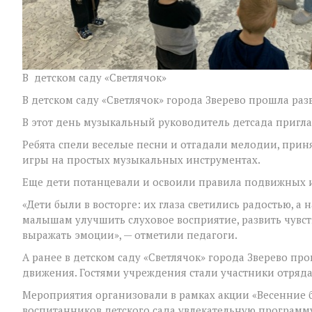
В детском саду «Светлячок»
В детском саду «Светлячок» города Зверево прошла ра
В этот день музыкальный руководитель детсада пригл
Ребята спели веселые песни и отгадали мелодии, прин
игры на простых музыкальных инструментах.
Еще дети потанцевали и освоили правила подвижных 
«Дети были в восторге: их глаза светились радостью, а
малышам улучшить слуховое восприятие, развить чувст
выражать эмоции», — отметили педагоги.
А ранее в детском саду «Светлячок» города Зверево п
движения. Гостями учреждения стали участники отряд
Мероприятия организовали в рамках акции «Весенние 
воспитанников детского сада увлекательную программ