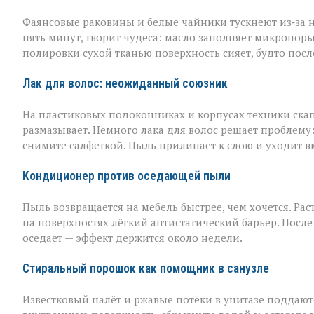
Фаянсовые раковины и белые чайники тускнеют из‑за 
пять минут, творит чудеса: масло заполняет микропоры, 
полировки сухой тканью поверхность сияет, будто пос
Лак для волос: неожиданный союзник
На пластиковых подоконниках и корпусах техники скап
размазывает. Немного лака для волос решает проблему
снимите салфеткой. Пыль прилипает к слою и уходит вме
Кондиционер против оседающей пыли
Пыль возвращается на мебель быстрее, чем хочется. Рас
на поверхностях лёгкий антистатический барьер. Пос
оседает — эффект держится около недели.
Стиральный порошок как помощник в санузле
Известковый налёт и ржавые потёки в унитазе поддаю