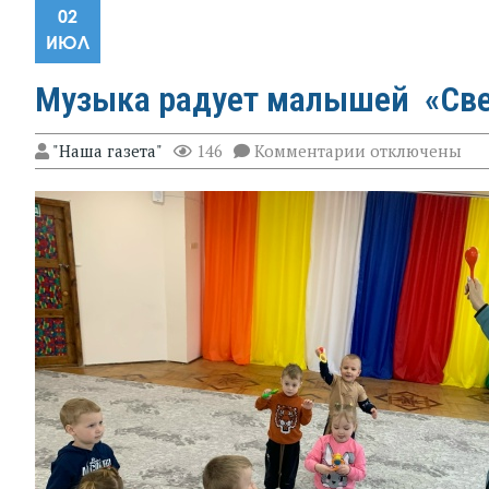
02
ИЮЛ
Музыка радует малышей «Све
к
"Наша газета"
146
Комментарии
отключены
записи
Музыка радует
города
Зверево