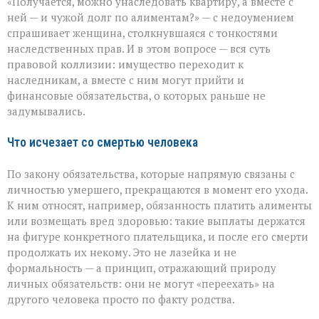
«Получается, можно унаследовать квартиру, а вместе с
и
наследство:
ней — и чужой долг по алиментам?» — с недоумением
где
спрашивает женщина, столкнувшаяся с тонкостями
проходит
наследственных прав. И в этом вопросе — вся суть
граница
правовой коллизии: имущество переходит к
наследникам, а вместе с ним могут прийти и
финансовые обязательства, о которых раньше не
задумывались.
Что исчезает со смертью человека
По закону обязательства, которые напрямую связаны с
личностью умершего, прекращаются в момент его ухода.
К ним относят, например, обязанность платить алименты
или возмещать вред здоровью: такие выплаты держатся
на фигуре конкретного плательщика, и после его смерти
продолжать их некому. Это не лазейка и не
формальность — а принцип, отражающий природу
личных обязательств: они не могут «переехать» на
другого человека просто по факту родства.