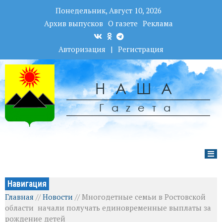
Понедельник, Август 10, 2026
Архив выпусков
О газете
Реклама
Авторизация
|
Регистрация
НАША
Гаzета
Навигация
Главная
//
Новости
//
Многодетные семьи в Ростовской
области начали получать единовременные выплаты за
рождение детей