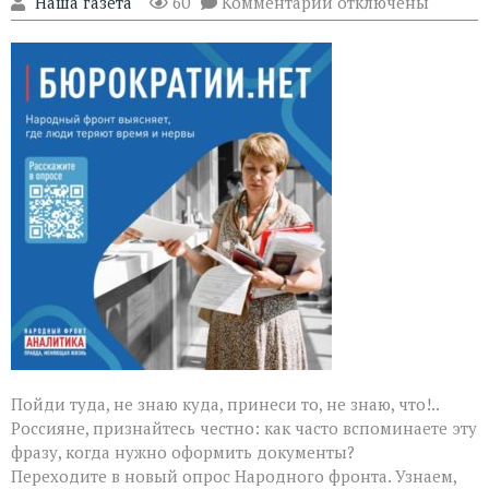
к
"Наша газета"
60
Комментарии
отключены
записи
Опрос
Народного
фронта
о
госуслугах:
ломаем
бюрократические
сказки
Пойди туда, не знаю куда, принеси то, не знаю, что!..
Россияне, признайтесь честно: как часто вспоминаете эту
фразу, когда нужно оформить документы?
Переходите в новый опрос Народного фронта. Узнаем,