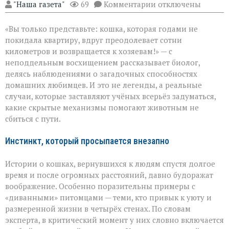
к
"Наша газета"
69
Комментарии
отключены
записи
Тайный
«Вы только представьте: кошка, которая годами не
компас
кошек:
покидала квартиру, вдруг преодолевает сотни
как
километров и возвращается к хозяевам!» — с
питомцы
неподдельным восхищением рассказывает биолог,
находят
дорогу
делясь наблюдениями о загадочных способностях
домой
домашних любимцев. И это не легенды, а реальные
случаи, которые заставляют учёных всерьёз задуматься,
какие скрытые механизмы помогают животным не
сбиться с пути.
Инстинкт, который просыпается внезапно
Истории о кошках, вернувшихся к людям спустя долгое
время и после огромных расстояний, давно будоражат
воображение. Особенно поразительны примеры с
«диванными» питомцами — теми, кто привык к уюту и
размеренной жизни в четырёх стенах. По словам
эксперта, в критический момент у них словно включается