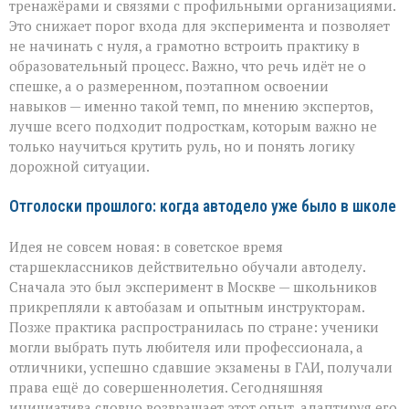
тренажёрами и связями с профильными организациями.
Это снижает порог входа для эксперимента и позволяет
не начинать с нуля, а грамотно встроить практику в
образовательный процесс. Важно, что речь идёт не о
спешке, а о размеренном, поэтапном освоении
навыков — именно такой темп, по мнению экспертов,
лучше всего подходит подросткам, которым важно не
только научиться крутить руль, но и понять логику
дорожной ситуации.
Отголоски прошлого: когда автодело уже было в школе
Идея не совсем новая: в советское время
старшеклассников действительно обучали автоделу.
Сначала это был эксперимент в Москве — школьников
прикрепляли к автобазам и опытным инструкторам.
Позже практика распространилась по стране: ученики
могли выбрать путь любителя или профессионала, а
отличники, успешно сдавшие экзамены в ГАИ, получали
права ещё до совершеннолетия. Сегодняшняя
инициатива словно возвращает этот опыт, адаптируя его