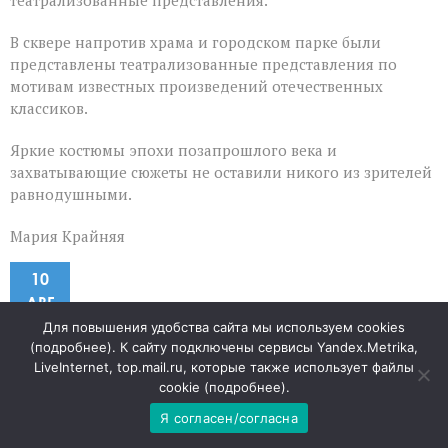
В сквере напротив храма и городском парке были
представлены театрализованные представления по
мотивам известных произведений отечественных
классиков.
Яркие костюмы эпохи позапрошлого века и
захватывающие сюжеты не оставили никого из зрителей
равнодушными.
Мария Крайняя
10
АВГ
Для повышения удобства сайта мы используем cookies
Когда вулкан становится
(
подробнее
). К сайту подключены сервисы Yandex.Metrika,
LiveInternet, top.mail.ru, которые также использует файлы
cookie (
подробнее
).
угрозой урожаю
Я согласен/согласна