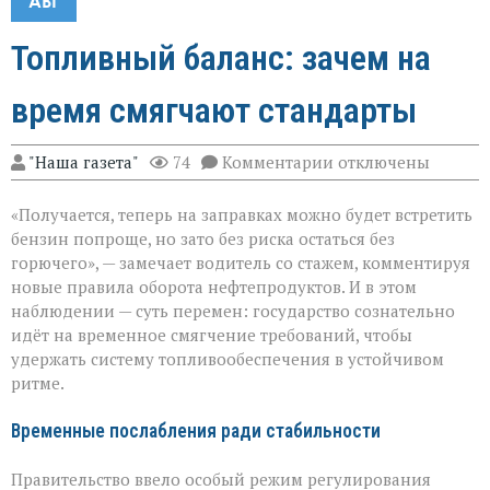
АВГ
Топливный баланс: зачем на
время смягчают стандарты
к
"Наша газета"
74
Комментарии
отключены
записи
Топливный
«Получается, теперь на заправках можно будет встретить
баланс:
зачем
бензин попроще, но зато без риска остаться без
на
горючего», — замечает водитель со стажем, комментируя
время
новые правила оборота нефтепродуктов. И в этом
смягчают
стандарты
наблюдении — суть перемен: государство сознательно
идёт на временное смягчение требований, чтобы
удержать систему топливообеспечения в устойчивом
ритме.
Временные послабления ради стабильности
Правительство ввело особый режим регулирования