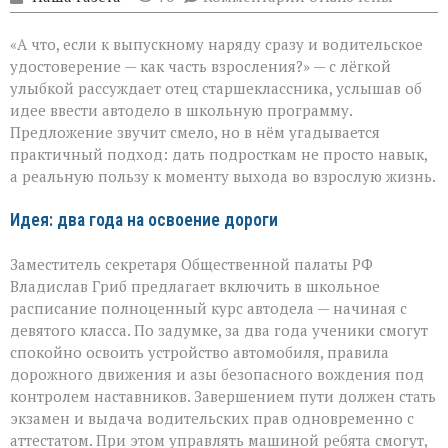
записи
Права
«А что, если к выпускному наряду сразу и водительское
в
придачу
удостоверение — как часть взросления?» — с лёгкой
к
улыбкой рассуждает отец старшеклассника, услышав об
аттестату:
идее ввести автодело в школьную программу.
школьная
инициатива
Предложение звучит смело, но в нём угадывается
практичный подход: дать подросткам не просто навык,
а реальную пользу к моменту выхода во взрослую жизнь.
Идея: два года на освоение дороги
Заместитель секретаря Общественной палаты РФ
Владислав Гриб предлагает включить в школьное
расписание полноценный курс автодела — начиная с
девятого класса. По задумке, за два года ученики смогут
спокойно освоить устройство автомобиля, правила
дорожного движения и азы безопасного вождения под
контролем наставников. Завершением пути должен стать
экзамен и выдача водительских прав одновременно с
аттестатом. При этом управлять машиной ребята смогут,