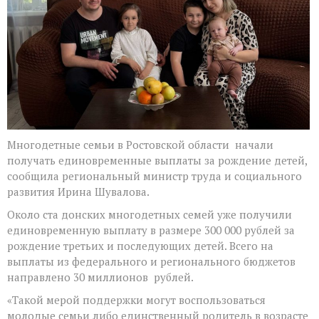
единовременные
выплаты
за
рождение
детей
Многодетные семьи в Ростовской области начали
получать единовременные выплаты за рождение детей,
сообщила региональный министр труда и социального
развития Ирина Шувалова.
Около ста донских многодетных семей уже получили
единовременную выплату в размере 300 000 рублей за
рождение третьих и последующих детей. Всего на
выплаты из федерального и регионального бюджетов
направлено 30 миллионов рублей.
«Такой мерой поддержки могут воспользоваться
молодые семьи либо единственный родитель в возрасте