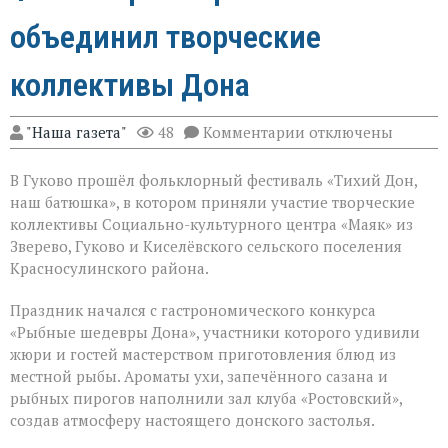
объединил творческие
коллективы Дона
к
"Наша газета"
48
Комментарии
отключены
записи
Фольклорный
В Гуково прошёл фольклорный фестиваль «Тихий Дон,
фестиваль
объединил
наш батюшка», в котором приняли участие творческие
творческие
коллективы Социально-культурного центра «Маяк» из
коллективы
Зверево, Гуково и Киселёвского сельского поселения
Дона
Красносулинского района.
Праздник начался с гастрономического конкурса
«Рыбные шедевры Дона», участники которого удивили
жюри и гостей мастерством приготовления блюд из
местной рыбы. Ароматы ухи, запечённого сазана и
рыбных пирогов наполнили зал клуба «Ростовский»,
создав атмосферу настоящего донского застолья.