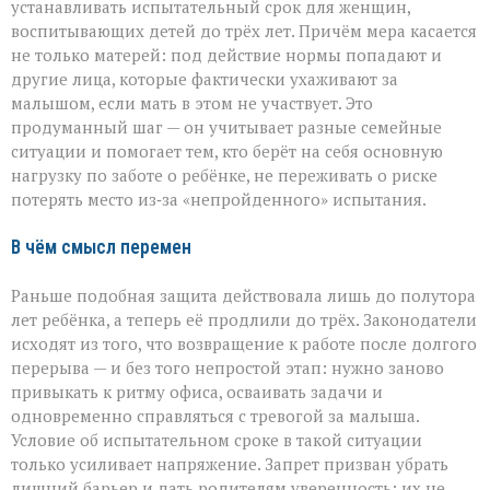
устанавливать испытательный срок для женщин,
воспитывающих детей до трёх лет. Причём мера касается
не только матерей: под действие нормы попадают и
другие лица, которые фактически ухаживают за
малышом, если мать в этом не участвует. Это
продуманный шаг — он учитывает разные семейные
ситуации и помогает тем, кто берёт на себя основную
нагрузку по заботе о ребёнке, не переживать о риске
потерять место из‑за «непройденного» испытания.
В чём смысл перемен
Раньше подобная защита действовала лишь до полутора
лет ребёнка, а теперь её продлили до трёх. Законодатели
исходят из того, что возвращение к работе после долгого
перерыва — и без того непростой этап: нужно заново
привыкать к ритму офиса, осваивать задачи и
одновременно справляться с тревогой за малыша.
Условие об испытательном сроке в такой ситуации
только усиливает напряжение. Запрет призван убрать
лишний барьер и дать родителям уверенность: их не