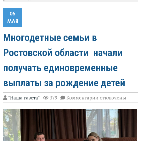
05
МАЯ
Многодетные семьи в
Ростовской области начали
получать единовременные
выплаты за рождение детей
к
"Наша газета"
379
Комментарии
отключены
записи
Многодетные
семьи
в
Ростовской
области
начали
получать