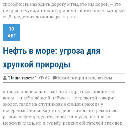
способность находить дорогу к тем, кто им дорог, — это
не просто чудо, а тонкий природный механизм, который
ещё предстоит до конца разгадать.
10
АВГ
Нефть в море: угроза для
хрупкой природы
к
"Наша газета"
67
Комментарии
отключены
записи
Нефть
«Только представьте: тысячи квадратных километров
в
море:
воды — и всё в чёрной плёнке», — с тревогой говорит
угроза
эколог, глядя на спутниковые снимки района у
для
побережья Омана. Картина действительно тревожная:
хрупкой
природы
разлив нефтепродуктов ставит под удар не только
морскую гладь, но и судьбы редких обитателей этих вод.