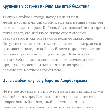
Крушение у острова Киблия: масштаб бедствия
Танкер Caroline Bezengi, находящийся под
международными санкциями, ещё два месяца назад сел
на мель возле острова Киблия. Спутниковый мониторинг
показывает, что нефтяное пятно стремительно
разрастается и уже охватило огромную акваторию.
Ситуация осложняется тем, что бедствие разыгралось в
границах заповедника Аравийского моря — территории,
где живут уязвимые и редкие виды. Пока усилия
спасателей не позволяют остановить утечку, и пятно
продолжает расползаться, подтачивая хрупкое
равновесие местной экосистемы.
Цена ошибки: случай у берегов Азербайджана
Не менее показателен и другой недавний инцидент — в
Каспийском море. Там источником загрязнения стал
повреждённый подводный нефтепровод: по
предварительным выводам, его задел якорь судна.