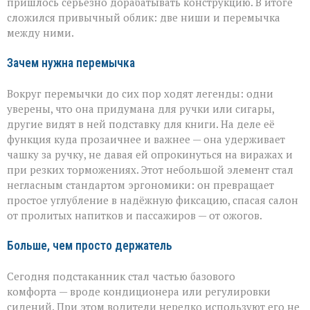
пришлось серьёзно дорабатывать конструкцию. В итоге
сложился привычный облик: две ниши и перемычка
между ними.
Зачем нужна перемычка
Вокруг перемычки до сих пор ходят легенды: одни
уверены, что она придумана для ручки или сигары,
другие видят в ней подставку для книги. На деле её
функция куда прозаичнее и важнее — она удерживает
чашку за ручку, не давая ей опрокинуться на виражах и
при резких торможениях. Этот небольшой элемент стал
негласным стандартом эргономики: он превращает
простое углубление в надёжную фиксацию, спасая салон
от пролитых напитков и пассажиров — от ожогов.
Больше, чем просто держатель
Сегодня подстаканник стал частью базового
комфорта — вроде кондиционера или регулировки
сидений. При этом водители нередко используют его не