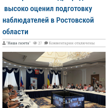
высоко оценил подготовку
наблюдателей в Ростовской
области
к
"Наша газета"
27
Комментарии
отключены
записи
Эксперт
Александр
Брод
высоко
оценил
подготовку
наблюдателей
в
Ростовской
области