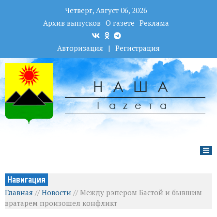
Четверг, Август 06, 2026
Архив выпусков
О газете
Реклама
Авторизация
|
Регистрация
НАША
Гаzета
Навигация
Главная
//
Новости
//
Между рэпером Бастой и бывшим
вратарем произошел конфликт