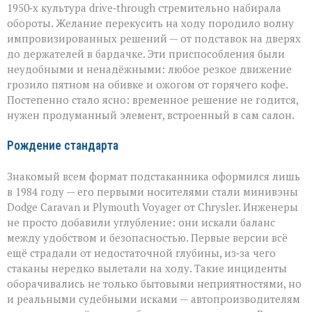
1950‑х культура drive‑through стремительно набирала
обороты. Желание перекусить на ходу породило волну
импровизированных решений — от подставок на дверях
до держателей в бардачке. Эти приспособления были
неудобными и ненадёжными: любое резкое движение
грозило пятном на обивке и ожогом от горячего кофе.
Постепенно стало ясно: временное решение не годится,
нужен продуманный элемент, встроенный в сам салон.
Рождение стандарта
Знакомый всем формат подстаканника оформился лишь
в 1984 году — его первыми носителями стали минивэны
Dodge Caravan и Plymouth Voyager от Chrysler. Инженеры
не просто добавили углубление: они искали баланс
между удобством и безопасностью. Первые версии всё
ещё страдали от недостаточной глубины, из‑за чего
стаканы нередко вылетали на ходу. Такие инциденты
оборачивались не только бытовыми неприятностями, но
и реальными судебными исками — автопроизводителям