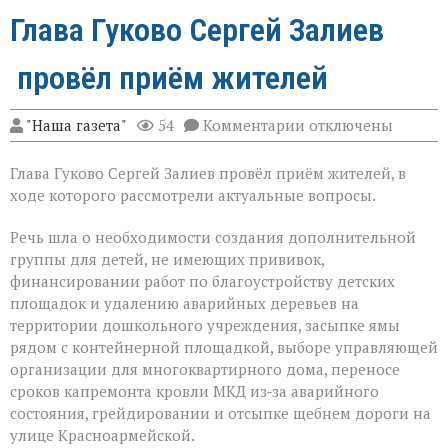
Глава Гуково Сергей Залиев
провёл приём жителей
к
"Наша газета"
54
Комментарии
отключены
записи
Глава
Глава Гуково Сергей Залиев провёл приём жителей, в
Гуково
Сергей
ходе которого рассмотрели актуальные вопросы.
Залиев
провёл
Речь шла о необходимости создания дополнительной
приём
группы для детей, не имеющих прививок,
жителей
финансировании работ по благоустройству детских
площадок и удалению аварийных деревьев на
территории дошкольного учреждения, засыпке ямы
рядом с контейнерной площадкой, выборе управляющей
организации для многоквартирного дома, переносе
сроков капремонта кровли МКД из‑за аварийного
состояния, грейдировании и отсыпке щебнем дороги на
улице Красноармейской.