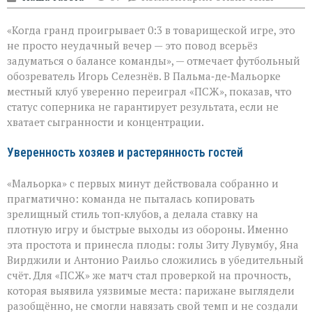
записи
Громкий
«Когда гранд проигрывает 0:3 в товарищеской игре, это
сюрприз
в
не просто неудачный вечер — это повод всерьёз
Пальме:
задуматься о балансе команды», — отмечает футбольный
«Мальорка»
обозреватель Игорь Селезнёв. В Пальма‑де‑Мальорке
преподала
урок
местный клуб уверенно переиграл «ПСЖ», показав, что
«ПСЖ»
статус соперника не гарантирует результата, если не
хватает сыгранности и концентрации.
Уверенность хозяев и растерянность гостей
«Мальорка» с первых минут действовала собранно и
прагматично: команда не пыталась копировать
зрелищный стиль топ‑клубов, а делала ставку на
плотную игру и быстрые выходы из обороны. Именно
эта простота и принесла плоды: голы Зиту Лувумбу, Яна
Вирджили и Антонио Раильо сложились в убедительный
счёт. Для «ПСЖ» же матч стал проверкой на прочность,
которая выявила уязвимые места: парижане выглядели
разобщённо, не смогли навязать свой темп и не создали