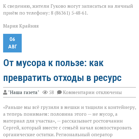
К сведению, жители Гуково могут записаться на личный
приём по телефону: 8 (86361) 5‑48‑61.
Мария Крайняя
06
АВГ
От мусора к пользе: как
превратить отходы в ресурс
к
"Наша газета"
58
Комментарии
отключены
записи
От
«Раньше мы всё грузили в мешки и тащили к контейнеру,
мусора
к
а теперь понимаем: половина этого — не мусор, а
пользе:
материал для участка», — рассказывает ростовчанин
как
Сергей, который вместе с семьёй начал компостировать
превратить
отходы
органические остатки. Региональный оператор