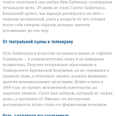
голосе поделился сын актёра Люк Хайлендс, подтвердив
незабываемым»:
печальную весть: 29 июля не стало Скотта Хайлендса.
ушёл
Скотт
Канадский артист, чья карьера растянулась на пять с
Хайлендс
лишним десятилетий, ушёл в возрасте 83 лет, оставив
после себя галерею образов, которые зрители
вспоминают до сих пор.
От театральной сцены к телеэкрану
Путь Хайлендса в искусстве начинался вдали от софитов
Голливуда — в университетских залах и на камерных
подмостках. Получив театральное образование в
Университете Британской Колумбии, он не стремился к
громкой славе, а оттачивал умение держать внимание
зрителя минимальными средствами. Дебют в кино в
1969 году не принёс мгновенной известности, но
закрепил главное: Скотт был актёром, который не «играл
роль», а проживал её. Именно эта внутренняя
достоверность позже стала его фирменным почерком.
Роль, сделавшая его узнаваемым