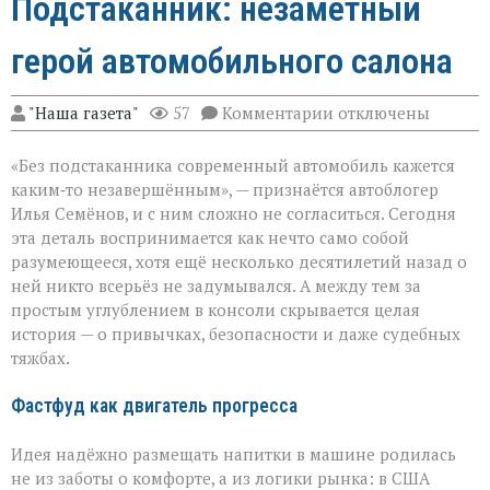
Подстаканник: незаметный
герой автомобильного салона
к
"Наша газета"
57
Комментарии
отключены
записи
Подстаканник:
«Без подстаканника современный автомобиль кажется
незаметный
герой
каким‑то незавершённым», — признаётся автоблогер
автомобильного
Илья Семёнов, и с ним сложно не согласиться. Сегодня
салона
эта деталь воспринимается как нечто само собой
разумеющееся, хотя ещё несколько десятилетий назад о
ней никто всерьёз не задумывался. А между тем за
простым углублением в консоли скрывается целая
история — о привычках, безопасности и даже судебных
тяжбах.
Фастфуд как двигатель прогресса
Идея надёжно размещать напитки в машине родилась
не из заботы о комфорте, а из логики рынка: в США