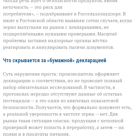
«Когда речь идёт о безопасности продуктов, любая
под
прицелом:
неточность — это риск для
в
потребителя», — подчёркивают в Россельхознадзоре. В
Ростовской
июле в Ростовской области выявили сотни случаев, когда
области
вскрыли
зерно выпускали на рынок с декларациями, не
массовые
подкреплёнными нужными проверками. Масштаб
нарушения
проблемы заставил надзорные органы жёстко
декларирования
реагировать и аннулировать тысячи документов.
Что скрывается за «бумажной» декларацией
Суть нарушения проста: производитель оформляет
декларацию о соответствии, но не проводит полный
набор обязательных исследований. В частности, в
протоколах нередко отсутствуют данные об остатках
пестицидов — а это один из ключевых показателей
безопасности. Получается, что формально документ есть,
а реальной уверенности в чистоте зерна — нет. Для
рынка такая ситуация опасна: продукция с неполной
проверкой может попасть в переработку, а затем — на
полки и в продукты питания.