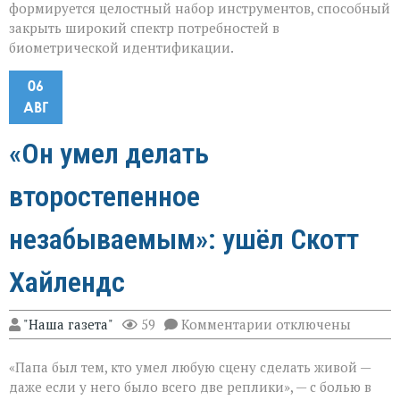
формируется целостный набор инструментов, способный
закрыть широкий спектр потребностей в
биометрической идентификации.
06
АВГ
«Он умел делать
второстепенное
незабываемым»: ушёл Скотт
Хайлендс
к
"Наша газета"
59
Комментарии
отключены
записи
«Он
«Папа был тем, кто умел любую сцену сделать живой —
умел
делать
даже если у него было всего две реплики», — с болью в
второстепенное