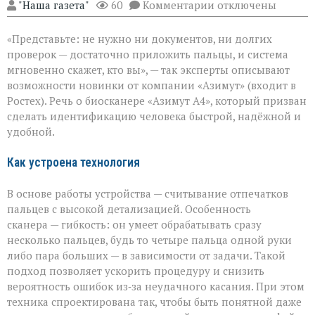
к
"Наша газета"
60
Комментарии
отключены
записи
«Теперь
«Представьте: не нужно ни документов, ни долгих
личность
подтвердят
проверок — достаточно приложить пальцы, и система
за
мгновенно скажет, кто вы», — так эксперты описывают
секунды»:
возможности новинки от компании «Азимут» (входит в
новый
биосканер
Ростех). Речь о биосканере «Азимут А4», который призван
от
сделать идентификацию человека быстрой, надёжной и
«Азимута»
удобной.
Как устроена технология
В основе работы устройства — считывание отпечатков
пальцев с высокой детализацией. Особенность
сканера — гибкость: он умеет обрабатывать сразу
несколько пальцев, будь то четыре пальца одной руки
либо пара больших — в зависимости от задачи. Такой
подход позволяет ускорить процедуру и снизить
вероятность ошибок из‑за неудачного касания. При этом
техника спроектирована так, чтобы быть понятной даже