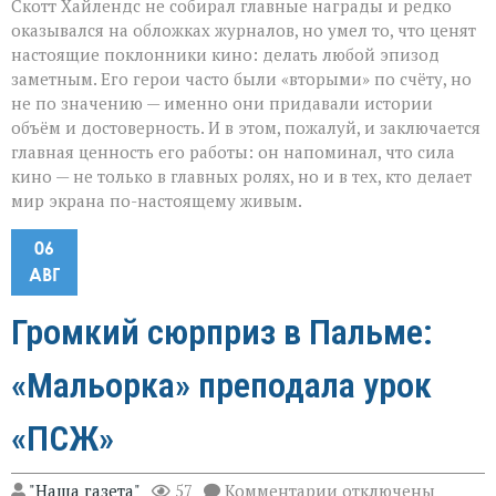
Скотт Хайлендс не собирал главные награды и редко
оказывался на обложках журналов, но умел то, что ценят
настоящие поклонники кино: делать любой эпизод
заметным. Его герои часто были «вторыми» по счёту, но
не по значению — именно они придавали истории
объём и достоверность. И в этом, пожалуй, и заключается
главная ценность его работы: он напоминал, что сила
кино — не только в главных ролях, но и в тех, кто делает
мир экрана по-настоящему живым.
06
АВГ
Громкий сюрприз в Пальме:
«Мальорка» преподала урок
«ПСЖ»
к
"Наша газета"
57
Комментарии
отключены