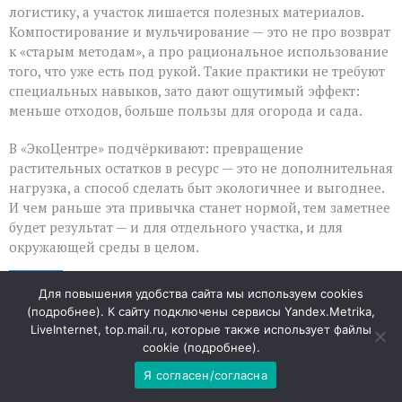
логистику, а участок лишается полезных материалов.
Компостирование и мульчирование — это не про возврат
к «старым методам», а про рациональное использование
того, что уже есть под рукой. Такие практики не требуют
специальных навыков, зато дают ощутимый эффект:
меньше отходов, больше пользы для огорода и сада.
В «ЭкоЦентре» подчёркивают: превращение
растительных остатков в ресурс — это не дополнительная
нагрузка, а способ сделать быт экологичнее и выгоднее.
И чем раньше эта привычка станет нормой, тем заметнее
будет результат — и для отдельного участка, и для
окружающей среды в целом.
06
Для повышения удобства сайта мы используем cookies
АВГ
(
подробнее
). К сайту подключены сервисы Yandex.Metrika,
LiveInternet, top.mail.ru, которые также использует файлы
Мобильный интернет: когда
cookie (
подробнее
).
Я согласен/согласна
доступ есть, но не ко всему