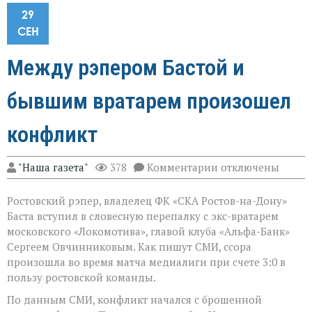
29
СЕН
Между рэпером Бастой и
бывшим вратарем произошел
конфликт
к
"Наша газета"
378
Комментарии
отключены
записи
Между
Ростовский рэпер, владелец ФК «СКА Ростов-на-Дону»
рэпером
Бастой
Баста вступил в словесную перепалку с экс-вратарем
и
московского «Локомотива», главой клуба «Альфа-Банк»
бывшим
Сергеем Овчинниковым. Как пишут СМИ, ссора
вратарем
произошел
произошла во время матча медиалиги при счете 3:0 в
конфликт
пользу ростовской команды.
По данным СМИ, конфликт начался с брошенной