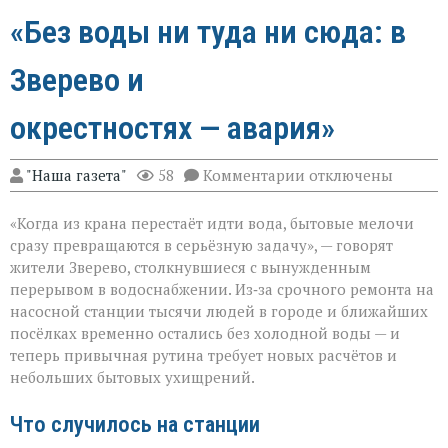
«Без воды ни туда ни сюда: в
Зверево и
окрестностях — авария»
к
"Наша газета"
58
Комментарии
отключены
записи
«Без
«Когда из крана перестаёт идти вода, бытовые мелочи
воды
ни
сразу превращаются в серьёзную задачу», — говорят
туда
жители Зверево, столкнувшиеся с вынужденным
ни
перерывом в водоснабжении. Из‑за срочного ремонта на
сюда:
в
насосной станции тысячи людей в городе и ближайших
Зверево
посёлках временно остались без холодной воды — и
и
теперь привычная рутина требует новых расчётов и
окрестностях — ава
небольших бытовых ухищрений.
Что случилось на станции