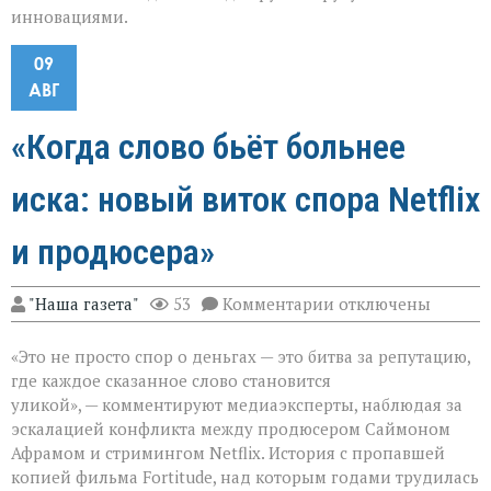
инновациями.
09
АВГ
«Когда слово бьёт больнее
иска: новый виток спора Netflix
и продюсера»
к
"Наша газета"
53
Комментарии
отключены
записи
«Когда
«Это не просто спор о деньгах — это битва за репутацию,
слово
бьёт
где каждое сказанное слово становится
больнее
уликой», — комментируют медиаэксперты, наблюдая за
иска:
эскалацией конфликта между продюсером Саймоном
новый
виток
Афрамом и стримингом Netflix. История с пропавшей
спора
копией фильма Fortitude, над которым годами трудилась
Netflix