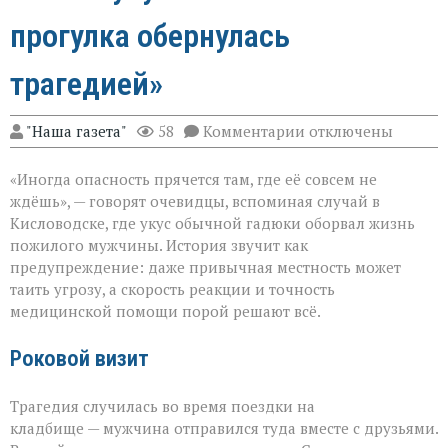
прогулка обернулась
трагедией»
к
"Наша газета"
58
Комментарии
отключены
записи
«Тихий
«Иногда опасность прячется там, где её совсем не
укус:
как
ждёшь», — говорят очевидцы, вспоминая случай в
обычная
Кисловодске, где укус обычной гадюки оборвал жизнь
прогулка
пожилого мужчины. История звучит как
обернулась
трагедией»
предупреждение: даже привычная местность может
таить угрозу, а скорость реакции и точность
медицинской помощи порой решают всё.
Роковой визит
Трагедия случилась во время поездки на
кладбище — мужчина отправился туда вместе с друзьями.