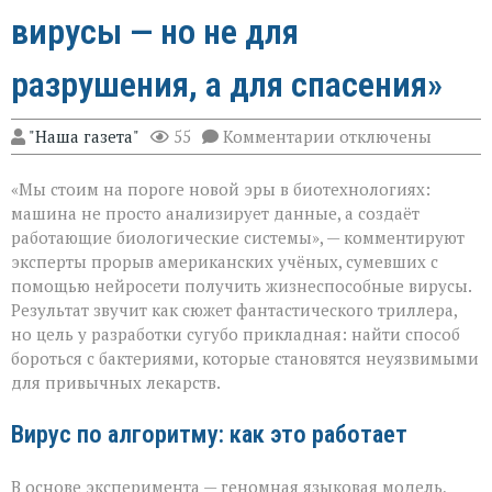
вирусы — но не для
разрушения, а для спасения»
к
"Наша газета"
55
Комментарии
отключены
записи
«ИИ
«Мы стоим на пороге новой эры в биотехнологиях:
научился
писать
машина не просто анализирует данные, а создаёт
вирусы — но
работающие биологические системы», — комментируют
не
эксперты прорыв американских учёных, сумевших с
для
разрушения,
помощью нейросети получить жизнеспособные вирусы.
а
Результат звучит как сюжет фантастического триллера,
для
но цель у разработки сугубо прикладная: найти способ
спасения»
бороться с бактериями, которые становятся неуязвимыми
для привычных лекарств.
Вирус по алгоритму: как это работает
В основе эксперимента — геномная языковая модель,