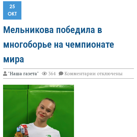
25
ОКТ
Мельникова победила в
многоборье на чемпионате
мира
к
"Наша газета"
364
Комментарии
отключены
записи
Мельникова
победила
в
многоборье
на
чемпионате
мира