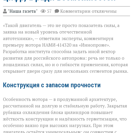
к
"Наша газета"
57
Комментарии
отключены
записи
«Мощный
«Такой двигатель — это не просто показатель силы, а
мотор — не
ради
заявка на новый уровень отечественной
цифр,
автотехники», — отметили эксперты, комментируя
а
премьеру мотора НАМИ‑414320 на «Иннопроме».
ради
возможностей»
Разработка института способна задать иной вектор
развития для российского автопрома: речь не только о
лошадиных силах, но и о гибкости применения, которая
открывает двери сразу для нескольких сегментов рынка.
Конструкция с запасом прочности
Особенность мотора — в продуманной архитектуре,
рассчитанной на долгую и стабильную работу. Закрытая
рубашка охлаждения блока цилиндров повышает
жёсткость конструкции и надёжность герметизации, что
особенно важно при высоких нагрузках. При этом
двигатель остаётся универсальным: он совместим с