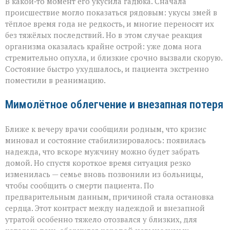
В какой‑то момент его укусила гадюка. Сначала
происшествие могло показаться рядовым: укусы змей в
тёплое время года не редкость, и многие переносят их
без тяжёлых последствий. Но в этом случае реакция
организма оказалась крайне острой: уже дома нога
стремительно опухла, и близкие срочно вызвали скорую.
Состояние быстро ухудшалось, и пациента экстренно
поместили в реанимацию.
Мимолётное облегчение и внезапная потеря
Ближе к вечеру врачи сообщили родным, что кризис
миновал и состояние стабилизировалось: появилась
надежда, что вскоре мужчину можно будет забрать
домой. Но спустя короткое время ситуация резко
изменилась — семье вновь позвонили из больницы,
чтобы сообщить о смерти пациента. По
предварительным данным, причиной стала остановка
сердца. Этот контраст между надеждой и внезапной
утратой особенно тяжело отозвался у близких, для