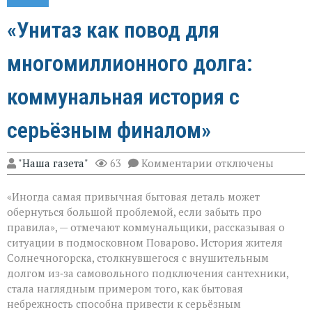
«Унитаз как повод для
многомиллионного долга:
коммунальная история с
серьёзным финалом»
к
"Наша газета"
63
Комментарии
отключены
записи
«Унитаз
«Иногда самая привычная бытовая деталь может
как
повод
обернуться большой проблемой, если забыть про
для
правила», — отмечают коммунальщики, рассказывая о
многомиллионног
ситуации в подмосковном Поварово. История жителя
долга:
коммунальная
Солнечногорска, столкнувшегося с внушительным
история
долгом из‑за самовольного подключения сантехники,
с
стала наглядным примером того, как бытовая
серьёзным
небрежность способна привести к серьёзным
финалом»