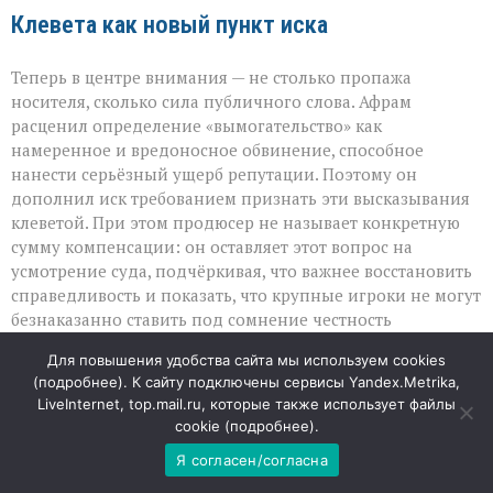
Клевета как новый пункт иска
Теперь в центре внимания — не столько пропажа
носителя, сколько сила публичного слова. Афрам
расценил определение «вымогательство» как
намеренное и вредоносное обвинение, способное
нанести серьёзный ущерб репутации. Поэтому он
дополнил иск требованием признать эти высказывания
клеветой. При этом продюсер не называет конкретную
сумму компенсации: он оставляет этот вопрос на
усмотрение суда, подчёркивая, что важнее восстановить
справедливость и показать, что крупные игроки не могут
безнаказанно ставить под сомнение честность
партнёров.
Для повышения удобства сайта мы используем cookies
(
подробнее
). К сайту подключены сервисы Yandex.Metrika,
Проект мечты под ударом
LiveInternet, top.mail.ru, которые также использует файлы
cookie (
подробнее
).
Fortitude — не рядовой проект, а семилетняя работа, в
Я согласен/согласна
которую вложены не только финансы, но и личные