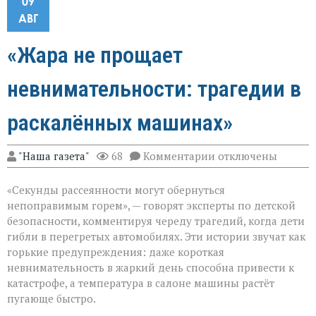
09
АВГ
«Жара не прощает
невнимательности: трагедии в
раскалённых машинах»
к
"Наша газета"
68
Комментарии
отключены
записи
«Жара
«Секунды рассеянности могут обернуться
не
прощает
непоправимым горем», — говорят эксперты по детской
невнимательности
безопасности, комментируя череду трагедий, когда дети
трагедии
гибли в перегретых автомобилях. Эти истории звучат как
в
раскалённых
горькие предупреждения: даже короткая
машинах»
невнимательность в жаркий день способна привести к
катастрофе, а температура в салоне машины растёт
пугающе быстро.