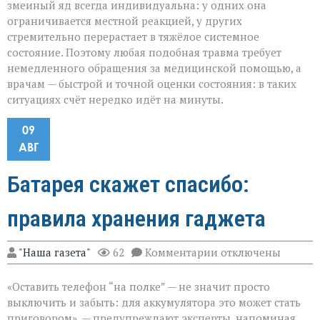
змеиный яд всегда индивидуальна: у одних она
ограничивается местной реакцией, у других
стремительно перерастает в тяжёлое системное
состояние. Поэтому любая подобная травма требует
немедленного обращения за медицинской помощью, а
врачам — быстрой и точной оценки состояния: в таких
ситуациях счёт нередко идёт на минуты.
09
АВГ
Батарея скажет спасибо:
правила хранения гаджета
к
"Наша газета"
62
Комментарии
отключены
записи
Батарея
«Оставить телефон “на полке” — не значит просто
скажет
спасибо:
выключить и забыть: для аккумулятора это может стать
правила
приговором», — предупреждают эксперты, напоминая,