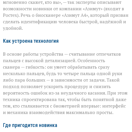
мгновенно скажет, кто вы», — так эксперты описывают
секунды»:
возможности новинки от компании «Азимут» (входит в
новый
биосканер
Ростех). Речь о биосканере «Азимут А4», который призван
от
сделать идентификацию человека быстрой, надёжной и
«Азимута»
удобной.
Как устроена технология
В основе работы устройства — считывание отпечатков
пальцев с высокой детализацией. Особенность
сканера — гибкость: он умеет обрабатывать сразу
несколько пальцев, будь то четыре пальца одной руки
либо пара больших — в зависимости от задачи. Такой
подход позволяет ускорить процедуру и снизить
вероятность ошибок из‑за неудачного касания. При этом
техника спроектирована так, чтобы быть понятной даже
тем, кто сталкивается с биометрией впервые: интерфейс
и механика взаимодействия максимально просты.
Где пригодится новинка