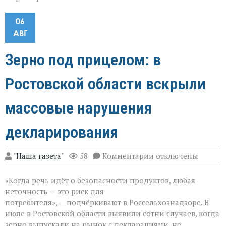
06
АВГ
Зерно под прицелом: в
Ростовской области вскрыли
массовые нарушения
декларирования
к
"Наша газета"
58
Комментарии
отключены
записи
Зерно
«Когда речь идёт о безопасности продуктов, любая
под
прицелом:
неточность — это риск для
в
потребителя», — подчёркивают в Россельхознадзоре. В
Ростовской
июле в Ростовской области выявили сотни случаев, когда
области
вскрыли
зерно выпускали на рынок с декларациями, не