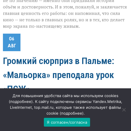
не по значению — именно они придавали истории
объём и достоверность. И в этом, пожалуй, и заключается
главная ценность его работы: он напоминал, что сила
кино — не только в главных ролях, но и в тех, кто делает
мир экрана по-настоящему живым.
06
АВГ
Громкий сюрприз в Пальме:
«Мальорка» преподала урок
«ПСЖ»
Для повышения удобства сайта мы используем cookies
(
подробнее
). К сайту подключены сервисы Yandex.Metrika,
к
"Наша газета"
61
Комментарии
отключены
записи
LiveInternet, top.mail.ru, которые также использует файлы
Громкий
cookie (
подробнее
).
«Когда гранд проигрывает 0:3 в товарищеской игре, это
сюрприз
в
Я согласен/согласна
не просто неудачный вечер — это повод всерьёз
Пальме:
задуматься о балансе команды», — отмечает футбольный