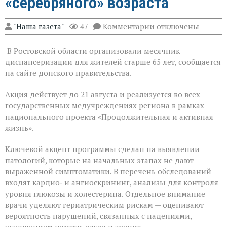
«серебряного» возраста
к
"Наша газета"
47
Комментарии
отключены
записи
На
В Ростовской области организовали месячник
Дону
проходит
диспансеризации для жителей старше 65 лет, сообщается
месячник
на сайте донского правительства.
диспансеризации
для
Акция действует до 21 августа и реализуется во всех
людей
«серебряного»
государственных медучреждениях региона в рамках
возраста
национального проекта «Продолжительная и активная
жизнь».
Ключевой акцент программы сделан на выявлении
патологий, которые на начальных этапах не дают
выраженной симптоматики. В перечень обследований
входят кардио‑ и ангиоскрининг, анализы для контроля
уровня глюкозы и холестерина. Отдельное внимание
врачи уделяют гериатрическим рискам — оценивают
вероятность нарушений, связанных с падениями,