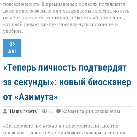
повседневность. В премиальных моделях появляются
даже подогреваемые или охлаждаемые версии, но суть
остаётся прежней: это тихий, незаметный помощник,
который делает каждую поездку чуть спокойнее и
удобнее.
06
АВГ
«Теперь личность подтвердят
за секунды»: новый биосканер
от «Азимута»
к
"Наша газета"
61
Комментарии
отключены
записи
«Теперь
«Представьте: не нужно ни документов, ни долгих
личность
подтвердят
проверок — достаточно приложить пальцы, и система
за