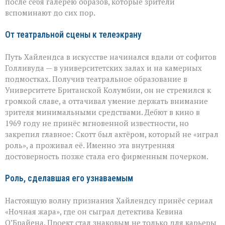
после себя галерею образов, которые зрители
вспоминают до сих пор.
От театральной сцены к телеэкрану
Путь Хайлендса в искусстве начинался вдали от софитов
Голливуда — в университетских залах и на камерных
подмостках. Получив театральное образование в
Университете Британской Колумбии, он не стремился к
громкой славе, а оттачивал умение держать внимание
зрителя минимальными средствами. Дебют в кино в
1969 году не принёс мгновенной известности, но
закрепил главное: Скотт был актёром, который не «играл
роль», а проживал её. Именно эта внутренняя
достоверность позже стала его фирменным почерком.
Роль, сделавшая его узнаваемым
Настоящую волну признания Хайлендсу принёс сериал
«Ночная жара», где он сыграл детектива Кевина
О’Брайена. Проект стал знаковым не только для карьеры