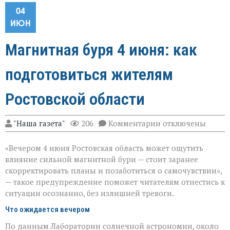
04
ИЮН
Магнитная буря 4 июня: как
подготовиться жителям
Ростовской области
к
"Наша газета"
206
Комментарии
отключены
записи
Магнитная
«Вечером 4 июня Ростовская область может ощутить
буря
4 июня:
влияние сильной магнитной бури — стоит заранее
как
скорректировать планы и позаботиться о самочувствии»,
подготовиться
— такое предупреждение поможет читателям отнестись к
жителям
Ростовской
ситуации осознанно, без излишней тревоги.
области
Что ожидается вечером
По данным Лаборатории солнечной астрономии, около