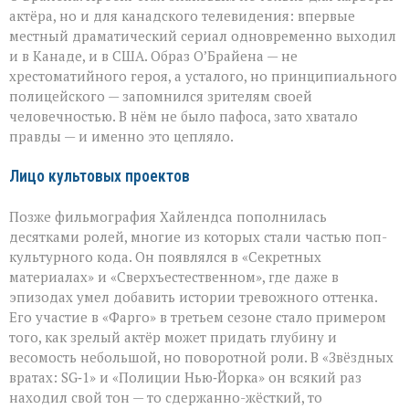
актёра, но и для канадского телевидения: впервые
местный драматический сериал одновременно выходил
и в Канаде, и в США. Образ О’Брайена — не
хрестоматийного героя, а усталого, но принципиального
полицейского — запомнился зрителям своей
человечностью. В нём не было пафоса, зато хватало
правды — и именно это цепляло.
Лицо культовых проектов
Позже фильмография Хайлендса пополнилась
десятками ролей, многие из которых стали частью поп-
культурного кода. Он появлялся в «Секретных
материалах» и «Сверхъестественном», где даже в
эпизодах умел добавить истории тревожного оттенка.
Его участие в «Фарго» в третьем сезоне стало примером
того, как зрелый актёр может придать глубину и
весомость небольшой, но поворотной роли. В «Звёздных
вратах: SG‑1» и «Полиции Нью‑Йорка» он всякий раз
находил свой тон — то сдержанно-жёсткий, то