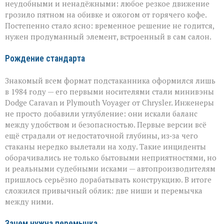
неудобными и ненадёжными: любое резкое движение
грозило пятном на обивке и ожогом от горячего кофе.
Постепенно стало ясно: временное решение не годится,
нужен продуманный элемент, встроенный в сам салон.
Рождение стандарта
Знакомый всем формат подстаканника оформился лишь
в 1984 году — его первыми носителями стали минивэны
Dodge Caravan и Plymouth Voyager от Chrysler. Инженеры
не просто добавили углубление: они искали баланс
между удобством и безопасностью. Первые версии всё
ещё страдали от недостаточной глубины, из‑за чего
стаканы нередко вылетали на ходу. Такие инциденты
оборачивались не только бытовыми неприятностями, но
и реальными судебными исками — автопроизводителям
пришлось серьёзно дорабатывать конструкцию. В итоге
сложился привычный облик: две ниши и перемычка
между ними.
Зачем нужна перемычка