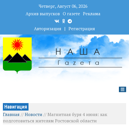
Четверг, Август 06, 2026
Архив выпусков
О газете
Реклама
Авторизация
|
Регистрация
НАША
Гаzета
Навигация
Главная
//
Новости
//
Магнитная буря 4 июня: как
подготовиться жителям Ростовской области