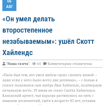
06
АВГ
«Он умел делать
второстепенное
незабываемым»: ушёл Скотт
Хайлендс
к
"Наша газета"
64
Комментарии
отключены
записи
«Он
«Папа был тем, кто умел любую сцену сделать живой —
умел
делать
даже если у него было всего две реплики», — с болью в
второстепенное
голосе поделился сын актёра Люк Хайлендс, подтвердив
незабываемым»:
печальную весть: 29 июля не стало Скотта Хайлендса.
ушёл
Скотт
Канадский артист, чья карьера растянулась на пять с
Хайлендс
лишним десятилетий, ушёл в возрасте 83 лет, оставив