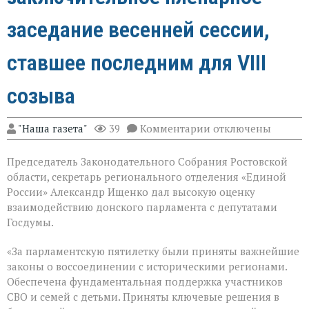
заседание весенней сессии,
ставшее последним для VIII
созыва
к
"Наша газета"
39
Комментарии
отключены
записи
В
Председатель Законодательного Собрания Ростовской
Государственной
Думе
области, секретарь регионального отделения «Единой
России
России» Александр Ищенко дал высокую оценку
состоялось
взаимодействию донского парламента с депутатами
заключительное
пленарное
Госдумы.
заседание
весенней
«За парламентскую пятилетку были приняты важнейшие
сессии,
законы о воссоединении с историческими регионами.
ставшее
последним
Обеспечена фундаментальная поддержка участников
для
СВО и семей с детьми. Приняты ключевые решения в
VIII