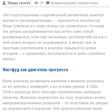
к
"Наша газета"
59
Комментарии
отключены
записи
Подстаканник:
«Без подстаканника современный автомобиль кажется
незаметный
герой
каким‑то незавершённым», — признаётся автоблогер
автомобильного
Илья Семёнов, и с ним сложно не согласиться. Сегодня
салона
эта деталь воспринимается как нечто само собой
разумеющееся, хотя ещё несколько десятилетий назад о
ней никто всерьёз не задумывался. А между тем за
простым углублением в консоли скрывается целая
история — о привычках, безопасности и даже судебных
тяжбах.
Фастфуд как двигатель прогресса
Идея надёжно размещать напитки в машине родилась
не из заботы о комфорте, а из логики рынка: в США
1950‑х культура drive‑through стремительно набирала
обороты. Желание перекусить на ходу породило волну
импровизированных решений — от подставок на дверях
до держателей в бардачке. Эти приспособления были