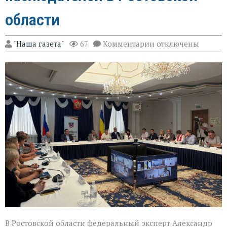
области
к
"Наша газета"
67
Комментарии
отключены
записи
Эксперт
Александр
Брод
высоко
оценил
подготовку
наблюдателей
в
Ростовской
области
В Ростовской области федеральный эксперт Александр