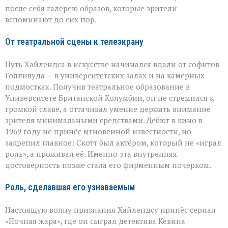
после себя галерею образов, которые зрители
вспоминают до сих пор.
От театральной сцены к телеэкрану
Путь Хайлендса в искусстве начинался вдали от софитов
Голливуда — в университетских залах и на камерных
подмостках. Получив театральное образование в
Университете Британской Колумбии, он не стремился к
громкой славе, а оттачивал умение держать внимание
зрителя минимальными средствами. Дебют в кино в
1969 году не принёс мгновенной известности, но
закрепил главное: Скотт был актёром, который не «играл
роль», а проживал её. Именно эта внутренняя
достоверность позже стала его фирменным почерком.
Роль, сделавшая его узнаваемым
Настоящую волну признания Хайлендсу принёс сериал
«Ночная жара», где он сыграл детектива Кевина