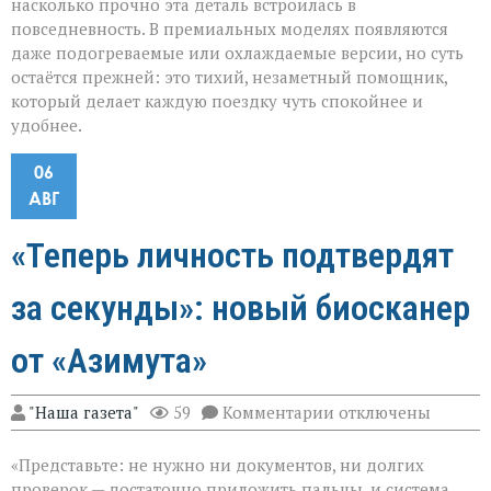
насколько прочно эта деталь встроилась в
повседневность. В премиальных моделях появляются
даже подогреваемые или охлаждаемые версии, но суть
остаётся прежней: это тихий, незаметный помощник,
который делает каждую поездку чуть спокойнее и
удобнее.
06
АВГ
«Теперь личность подтвердят
за секунды»: новый биосканер
от «Азимута»
к
"Наша газета"
59
Комментарии
отключены
записи
«Теперь
«Представьте: не нужно ни документов, ни долгих
личность
подтвердят
проверок — достаточно приложить пальцы, и система