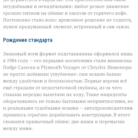
неудобными и ненадёжными: любое резкое движение
грозило пятном на обивке и ожогом от горячего кофе.
Постепенно стало ясно: временное решение не годится,
нужен продуманный элемент, встроенный в сам салон.
Рождение стандарта
Знакомый всем формат подстаканника оформился лишь
в 1984 году — его первыми носителями стали минивэны
Dodge Caravan и Plymouth Voyager от Chrysler. Инженеры
не просто добавили углубление: они искали баланс
между удобством и безопасностью. Первые версии всё
ещё страдали от недостаточной глубины, из‑за чего
стаканы нередко вылетали на ходу. Такие инциденты
оборачивались не только бытовыми неприятностями, но
и реальными судебными исками — автопроизводителям
пришлось серьёзно дорабатывать конструкцию. В итоге
сложился привычный облик: две ниши и перемычка
между ними.