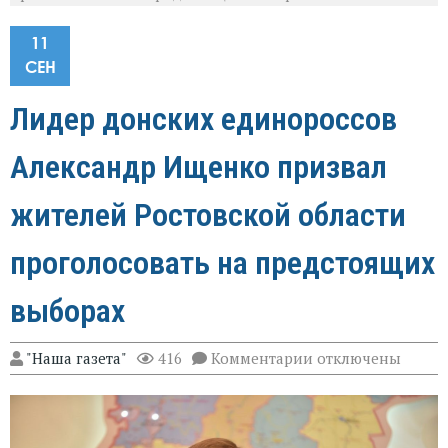
11
СЕН
Лидер донских единороссов
Александр Ищенко призвал
жителей Ростовской области
проголосовать на предстоящих
выборах
к
"Наша газета"
416
Комментарии
отключены
записи
Лидер
донских
единороссов
Александр