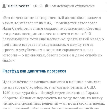
к
"Наша газета"
56
Комментарии
отключены
записи
Подстаканник:
«Без подстаканника современный автомобиль кажется
незаметный
герой
каким‑то незавершённым», — признаётся автоблогер
автомобильного
Илья Семёнов, и с ним сложно не согласиться. Сегодня
салона
эта деталь воспринимается как нечто само собой
разумеющееся, хотя ещё несколько десятилетий назад о
ней никто всерьёз не задумывался. А между тем за
простым углублением в консоли скрывается целая
история — о привычках, безопасности и даже судебных
тяжбах.
Фастфуд как двигатель прогресса
Идея надёжно размещать напитки в машине родилась
не из заботы о комфорте, а из логики рынка: в США
1950‑х культура drive‑through стремительно набирала
обороты. Желание перекусить на ходу породило волну
импровизированных решений — от подставок на дверях
до держателей в бардачке. Эти приспособления были