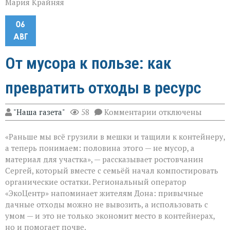
Мария Крайняя
06
АВГ
От мусора к пользе: как
превратить отходы в ресурс
к
"Наша газета"
58
Комментарии
отключены
записи
От
«Раньше мы всё грузили в мешки и тащили к контейнеру,
мусора
к
а теперь понимаем: половина этого — не мусор, а
пользе:
материал для участка», — рассказывает ростовчанин
как
Сергей, который вместе с семьёй начал компостировать
превратить
отходы
органические остатки. Региональный оператор
в
«ЭкоЦентр» напоминает жителям Дона: привычные
ресурс
дачные отходы можно не вывозить, а использовать с
умом — и это не только экономит место в контейнерах,
но и помогает почве.