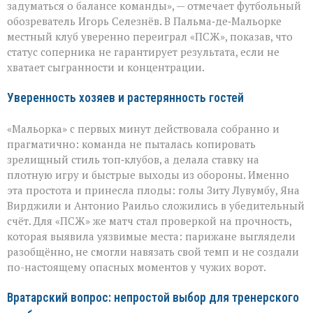
задуматься о балансе команды», — отмечает футбольный
«Мальорка»
обозреватель Игорь Селезнёв. В Пальма‑де‑Мальорке
преподала
урок
местный клуб уверенно переиграл «ПСЖ», показав, что
«ПСЖ»
статус соперника не гарантирует результата, если не
хватает сыгранности и концентрации.
Уверенность хозяев и растерянность гостей
«Мальорка» с первых минут действовала собранно и
прагматично: команда не пыталась копировать
зрелищный стиль топ‑клубов, а делала ставку на
плотную игру и быстрые выходы из обороны. Именно
эта простота и принесла плоды: голы Зиту Лувумбу, Яна
Вирджили и Антонио Раильо сложились в убедительный
счёт. Для «ПСЖ» же матч стал проверкой на прочность,
которая выявила уязвимые места: парижане выглядели
разобщённо, не смогли навязать свой темп и не создали
по-настоящему опасных моментов у чужих ворот.
Вратарский вопрос: непростой выбор для тренерского