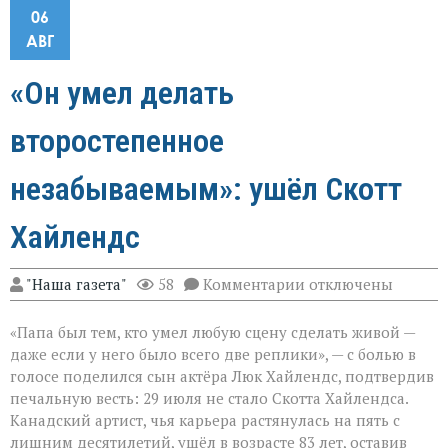
06
АВГ
«Он умел делать
второстепенное
незабываемым»: ушёл Скотт
Хайлендс
к
"Наша газета"
58
Комментарии
отключены
записи
«Он
«Папа был тем, кто умел любую сцену сделать живой —
умел
делать
даже если у него было всего две реплики», — с болью в
второстепенное
голосе поделился сын актёра Люк Хайлендс, подтвердив
незабываемым»:
печальную весть: 29 июля не стало Скотта Хайлендса.
ушёл
Скотт
Канадский артист, чья карьера растянулась на пять с
Хайлендс
лишним десятилетий, ушёл в возрасте 83 лет, оставив