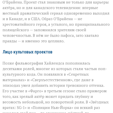
О’Брайена. Проект стал знаковым не только для карьеры
актёра, но и для канадского телевидения: впервые
местный драматический сериал одновременно выходил
и в Канаде, и в США. Образ О’Брайена — не
хрестоматийного героя, а усталого, но принципиального
полицейского — запомнился зрителям своей
человечностью. В нём не было пафоса, зато хватало
правды — и именно это цепляло.
Лицо культовых проектов
Позже фильмография Хайлендса пополнилась
десятками ролей, многие из которых стали частью поп-
культурного кода. Он появлялся в «Секретных
материалах» и «Сверхъестественном», где даже в
эпизодах умел добавить истории тревожного оттенка.
Его участие в «Фарго» в третьем сезоне стало примером
того, как зрелый актёр может придать глубину и
весомость небольшой, но поворотной роли. В «Звёздных
вратах: SG‑1» и «Полиции Нью‑Йорка» он всякий раз
находил свой тон — то сдержанно-жёсткий, то