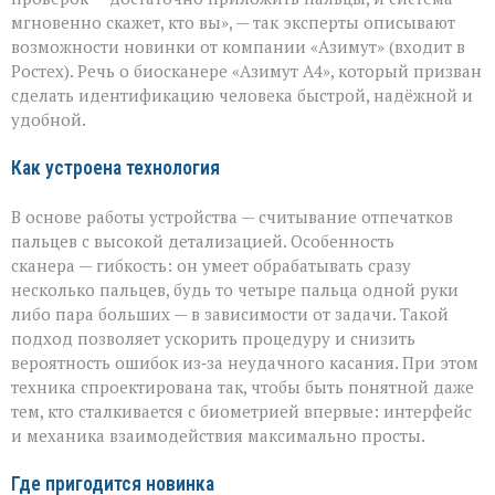
за
мгновенно скажет, кто вы», — так эксперты описывают
секунды»:
возможности новинки от компании «Азимут» (входит в
новый
биосканер
Ростех). Речь о биосканере «Азимут А4», который призван
от
сделать идентификацию человека быстрой, надёжной и
«Азимута»
удобной.
Как устроена технология
В основе работы устройства — считывание отпечатков
пальцев с высокой детализацией. Особенность
сканера — гибкость: он умеет обрабатывать сразу
несколько пальцев, будь то четыре пальца одной руки
либо пара больших — в зависимости от задачи. Такой
подход позволяет ускорить процедуру и снизить
вероятность ошибок из‑за неудачного касания. При этом
техника спроектирована так, чтобы быть понятной даже
тем, кто сталкивается с биометрией впервые: интерфейс
и механика взаимодействия максимально просты.
Где пригодится новинка