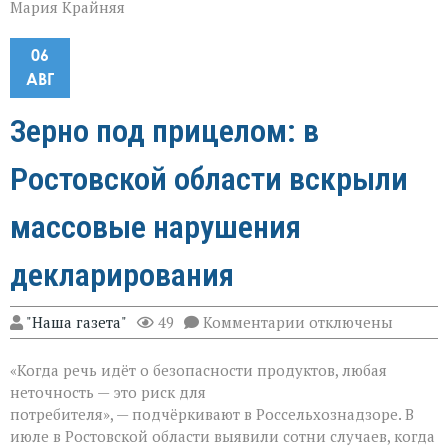
Мария Крайняя
06
АВГ
Зерно под прицелом: в
Ростовской области вскрыли
массовые нарушения
декларирования
к
"Наша газета"
49
Комментарии
отключены
записи
Зерно
«Когда речь идёт о безопасности продуктов, любая
под
прицелом:
неточность — это риск для
в
потребителя», — подчёркивают в Россельхознадзоре. В
Ростовской
июле в Ростовской области выявили сотни случаев, когда
области