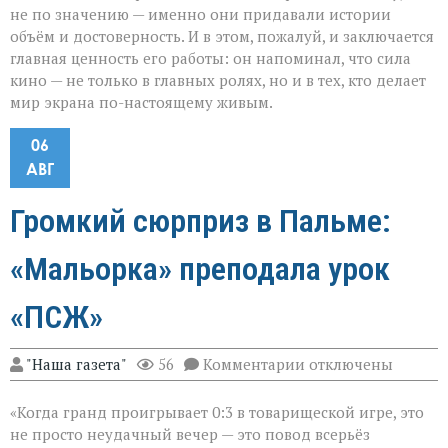
не по значению — именно они придавали истории
объём и достоверность. И в этом, пожалуй, и заключается
главная ценность его работы: он напоминал, что сила
кино — не только в главных ролях, но и в тех, кто делает
мир экрана по-настоящему живым.
06
АВГ
Громкий сюрприз в Пальме:
«Мальорка» преподала урок
«ПСЖ»
к
"Наша газета"
56
Комментарии
отключены
записи
Громкий
«Когда гранд проигрывает 0:3 в товарищеской игре, это
сюрприз
в
не просто неудачный вечер — это повод всерьёз
Пальме: