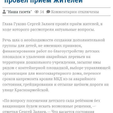
к
"Наша газета"
54
Комментарии
отключены
записи
Глава
Глава Гуково Сергей Залиев провёл приём жителей, в
Гуково
Сергей
ходе которого рассмотрели актуальные вопросы.
Залиев
провёл
Речь шла о необходимости создания дополнительной
приём
группы для детей, не имеющих прививок,
жителей
финансировании работ по благоустройству детских
площадок и удалению аварийных деревьев на
территории дошкольного учреждения, засыпке ямы
рядом с контейнерной площадкой, выборе управляющей
организации для многоквартирного дома, переносе
сроков капремонта кровли МКД из‑за аварийного
состояния, грейдировании и отсыпке щебнем дороги на
улице Красноармейской.
«По вопросу посещения детского сада ребёнком без
вакцинации будем искать возможные решения, —
отметил Сергей Залиев. — Что касается состояния