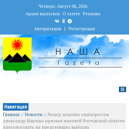
Четверг, Август 06, 2026
Архив выпусков
О газете
Реклама
Авторизация
|
Регистрация
НАША
Гаzета
Навигация
Главная
//
Новости
//
Лидер донских единороссов
Александр Ищенко призвал жителей Ростовской области
проголосовать на предстоящих выборах