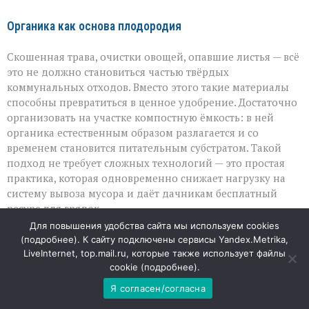
Органика как основа плодородия
Скошенная трава, очистки овощей, опавшие листья — всё
это не должно становиться частью твёрдых
коммунальных отходов. Вместо этого такие материалы
способны превратиться в ценное удобрение. Достаточно
организовать на участке компостную ёмкость: в ней
органика естественным образом разлагается и со
временем становится питательным субстратом. Такой
подход не требует сложных технологий — это простая
практика, которая одновременно снижает нагрузку на
систему вывоза мусора и даёт дачникам бесплатный
ресурс для грядок.
Для повышения удобства сайта мы используем cookies
Ветки — не балласт, а защита почвы
(
подробнее
). К сайту подключены сервисы Yandex.Metrika,
LiveInternet, top.mail.ru, которые также использует файлы
cookie (
подробнее
).
Крупные растительные остатки, вроде веток после
обрезки, тоже не стоит относить на контейнерную
Я согласен/согласна
площадку. Их можно превратить в мульчу — материал,