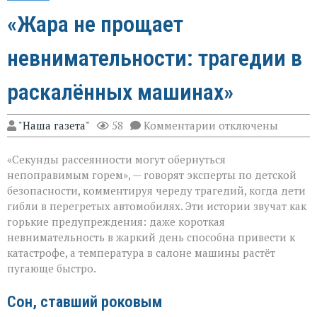
«Жара не прощает
невнимательности: трагедии в
раскалённых машинах»
к
"Наша газета"
58
Комментарии
отключены
записи
«Жара
«Секунды рассеянности могут обернуться
не
прощает
непоправимым горем», — говорят эксперты по детской
невнимательности
безопасности, комментируя череду трагедий, когда дети
трагедии
гибли в перегретых автомобилях. Эти истории звучат как
в
раскалённых
горькие предупреждения: даже короткая
машинах»
невнимательность в жаркий день способна привести к
катастрофе, а температура в салоне машины растёт
пугающе быстро.
Сон, ставший роковым