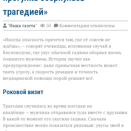
трагедией»
к
"Наша газета"
50
Комментарии
отключены
записи
«Тихий
«Иногда опасность прячется там, где её совсем не
укус:
как
ждёшь», — говорят очевидцы, вспоминая случай в
обычная
Кисловодске, где укус обычной гадюки оборвал жизнь
прогулка
пожилого мужчины. История звучит как
обернулась
трагедией»
предупреждение: даже привычная местность может
таить угрозу, а скорость реакции и точность
медицинской помощи порой решают всё.
Роковой визит
Трагедия случилась во время поездки на
кладбище — мужчина отправился туда вместе с друзьями.
В какой‑то момент его укусила гадюка. Сначала
происшествие могло показаться рядовым: укусы змей в