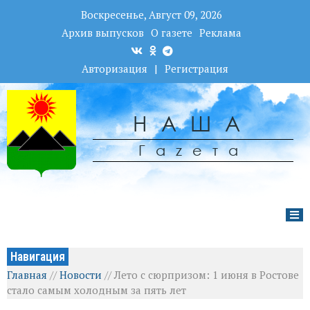
Воскресенье, Август 09, 2026
Архив выпусков
О газете
Реклама
Авторизация
|
Регистрация
НАША
Гаzета
Навигация
Главная
//
Новости
//
Лето с сюрпризом: 1 июня в Ростове
стало самым холодным за пять лет