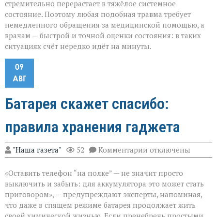
стремительно перерастает в тяжёлое системное
состояние. Поэтому любая подобная травма требует
немедленного обращения за медицинской помощью, а
врачам — быстрой и точной оценки состояния: в таких
ситуациях счёт нередко идёт на минуты.
09
АВГ
Батарея скажет спасибо:
правила хранения гаджета
к
"Наша газета"
52
Комментарии
отключены
записи
Батарея
«Оставить телефон “на полке” — не значит просто
скажет
спасибо:
выключить и забыть: для аккумулятора это может стать
правила
приговором», — предупреждают эксперты, напоминая,
хранения
что даже в спящем режиме батарея продолжает жить
гаджета
своей химической жизнью. Если пренебречь простыми