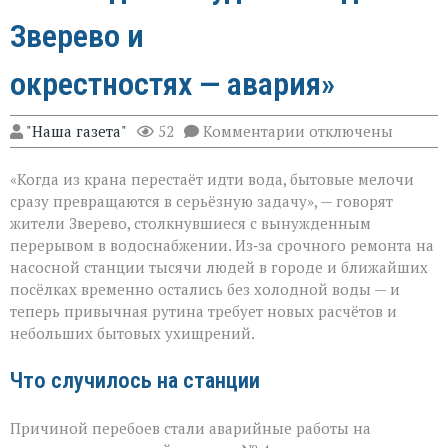
Зверево и
окрестностях — авария»
к
"Наша газета"
52
Комментарии
отключены
записи
«Без
«Когда из крана перестаёт идти вода, бытовые мелочи
воды
ни
сразу превращаются в серьёзную задачу», — говорят
туда
жители Зверево, столкнувшиеся с вынужденным
ни
перерывом в водоснабжении. Из‑за срочного ремонта на
сюда:
в
насосной станции тысячи людей в городе и ближайших
Зверево
посёлках временно остались без холодной воды — и
и
теперь привычная рутина требует новых расчётов и
окрестностях — ава
небольших бытовых ухищрений.
Что случилось на станции
Причиной перебоев стали аварийные работы на