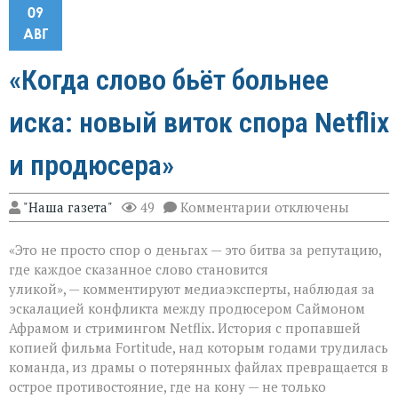
09
АВГ
«Когда слово бьёт больнее
иска: новый виток спора Netflix
и продюсера»
к
"Наша газета"
49
Комментарии
отключены
записи
«Когда
«Это не просто спор о деньгах — это битва за репутацию,
слово
бьёт
где каждое сказанное слово становится
больнее
уликой», — комментируют медиаэксперты, наблюдая за
иска:
эскалацией конфликта между продюсером Саймоном
новый
виток
Афрамом и стримингом Netflix. История с пропавшей
спора
копией фильма Fortitude, над которым годами трудилась
Netflix
команда, из драмы о потерянных файлах превращается в
и
острое противостояние, где на кону — не только
продюсера»