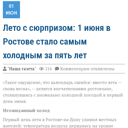
01
ИЮН
Лето с сюрпризом: 1 июня в
Ростове стало самым
холодным за пять лет
к
"Наша газета"
216
Комментарии
отключены
записи
Лето
«Такое ощущение, что календарь ошибся: вместо лета —
с
сюрпризом:
снова весна», — делятся впечатлениями ростовчане,
1 июня
столкнувшись с аномально холодной погодой в первый
в
день июня.
Ростове
стало
Неожиданный холод
самым
холодным
Первый день лета в Ростове‑на‑Дону удивил местных
за
жителей: температура воздуха держалась на уровне
пять