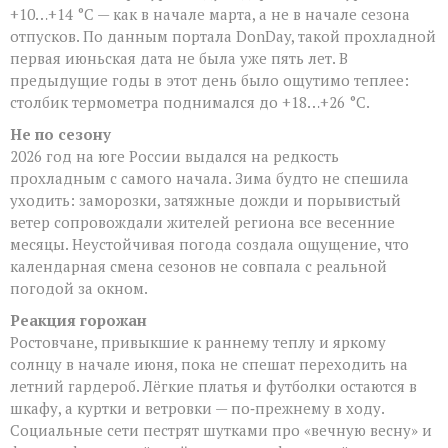
лет
+10…+14 °C — как в начале марта, а не в начале сезона
отпусков. По данным портала DonDay, такой прохладной
первая июньская дата не была уже пять лет. В
предыдущие годы в этот день было ощутимо теплее:
столбик термометра поднимался до +18…+26 °C.
Не по сезону
2026 год на юге России выдался на редкость
прохладным с самого начала. Зима будто не спешила
уходить: заморозки, затяжные дожди и порывистый
ветер сопровождали жителей региона все весенние
месяцы. Неустойчивая погода создала ощущение, что
календарная смена сезонов не совпала с реальной
погодой за окном.
Реакция горожан
Ростовчане, привыкшие к раннему теплу и яркому
солнцу в начале июня, пока не спешат переходить на
летний гардероб. Лёгкие платья и футболки остаются в
шкафу, а куртки и ветровки — по‑прежнему в ходу.
Социальные сети пестрят шутками про «вечную весну» и