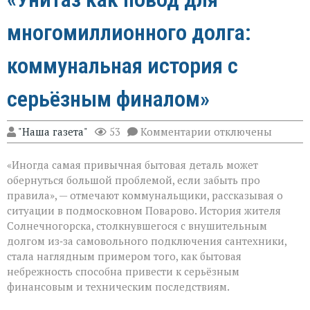
многомиллионного долга:
коммунальная история с
серьёзным финалом»
к
"Наша газета"
53
Комментарии
отключены
записи
«Унитаз
«Иногда самая привычная бытовая деталь может
как
повод
обернуться большой проблемой, если забыть про
для
правила», — отмечают коммунальщики, рассказывая о
многомиллионног
ситуации в подмосковном Поварово. История жителя
долга:
коммунальная
Солнечногорска, столкнувшегося с внушительным
история
долгом из‑за самовольного подключения сантехники,
с
стала наглядным примером того, как бытовая
серьёзным
небрежность способна привести к серьёзным
финалом»
финансовым и техническим последствиям.