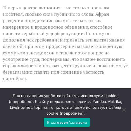
Теперь в центре внимания — не столько пропажа
носителя, сколько сила публичного слова. Афрам
расценил определение «вымогательство» как
намеренное и вредоносное обвинение, способное
нанести серьёзный ущерб репутации. Поэтому он
дополнил иск требованием признать эти высказывания
клеветой. При этом продюсер не называет конкретную
сумму компенсации: он оставляет этот вопрос на
усмотрение суда, подчёркивая, что важнее восстановить
справедливость и показать, что крупные игроки не могут
безнаказанно ставить под сомнение честность
партнёров.
Проект мечты под ударом
Для повышения удобства сайта мы используем cookies
(
подробнее
). К сайту подключены сервисы Yandex.Metrika,
Fortitude — не рядовой проект, а семилетняя работа, в
LiveInternet, top.mail.ru, которые также использует файлы
которую вложены не только финансы, но и личные
cookie (
подробнее
).
амбиции команды. В центре сюжета — шпион времён
Я согласен/согласна
Второй мировой войны, чья история вдохновила образ