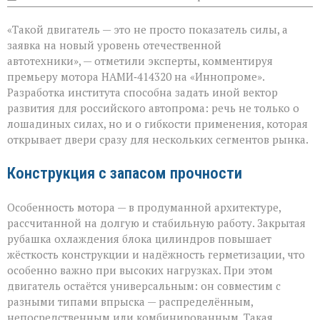
записи
«Мощный
«Такой двигатель — это не просто показатель силы, а
мотор — не
ради
заявка на новый уровень отечественной
цифр,
автотехники», — отметили эксперты, комментируя
а
премьеру мотора НАМИ‑414320 на «Иннопроме».
ради
возможностей»
Разработка института способна задать иной вектор
развития для российского автопрома: речь не только о
лошадиных силах, но и о гибкости применения, которая
открывает двери сразу для нескольких сегментов рынка.
Конструкция с запасом прочности
Особенность мотора — в продуманной архитектуре,
рассчитанной на долгую и стабильную работу. Закрытая
рубашка охлаждения блока цилиндров повышает
жёсткость конструкции и надёжность герметизации, что
особенно важно при высоких нагрузках. При этом
двигатель остаётся универсальным: он совместим с
разными типами впрыска — распределённым,
непосредственным или комбинированным. Такая