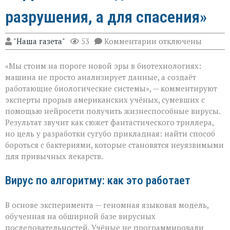
разрушения, а для спасения»
к
"Наша газета"
53
Комментарии
отключены
записи
«ИИ
«Мы стоим на пороге новой эры в биотехнологиях:
научился
писать
машина не просто анализирует данные, а создаёт
вирусы — но
работающие биологические системы», — комментируют
не
эксперты прорыв американских учёных, сумевших с
для
разрушения,
помощью нейросети получить жизнеспособные вирусы.
а
Результат звучит как сюжет фантастического триллера,
для
но цель у разработки сугубо прикладная: найти способ
спасения»
бороться с бактериями, которые становятся неуязвимыми
для привычных лекарств.
Вирус по алгоритму: как это работает
В основе эксперимента — геномная языковая модель,
обученная на обширной базе вирусных
последовательностей. Учёные не программировали