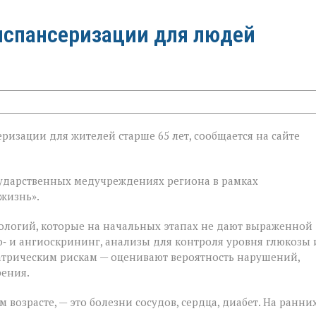
испансеризации для людей
ризации для жителей старше 65 лет, сообщается на сайте
ии
государственных медучреждениях региона в рамках
жизнь».
ологий, которые на начальных этапах не дают выраженной
‑ и ангиоскрининг, анализы для контроля уровня глюкозы 
атрическим рискам — оценивают вероятность нарушений,
рения.
 возрасте, — это болезни сосудов, сердца, диабет. На ранни