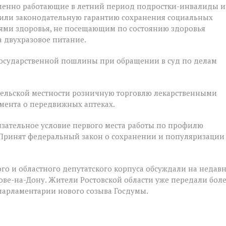
ременно работающие в летний период подростки-инвалиды и
чили законодательную гарантию сохранения социальных
ями здоровья, не посещающим по состоянию здоровья
 двухразовое питание.
государственной пошлины при обращении в суд по делам
 сельской местности розничную торговлю лекарственными
мента о передвижных аптеках.
зательное условие первого места работы по профилю
 Принят федеральный закон о сохранении и популяризации
го и областного депутатского корпуса обсуждали на недав
е-на-Дону. Жители Ростовской области уже передали бол
 парламентарии нового созыва Госдумы.