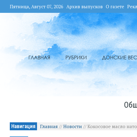
Пятница, Август 07, 2026
Архив выпусков
О газете
Рек
ГЛАВНАЯ
РУБРИКИ
ДОНСКИЕ ВЕС
Общ
Навигация
Главная
//
Новости
//
Кокосовое масло нато