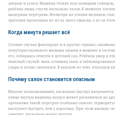
дверью и уснул. Машина стояла под палящим солнцем,
ребёнка лишь спустя несколько часов. К моменту госпи
выдержал перегрева. Несмотря на усилия медиков, спаст
трагедия произошла не из‑за злого умысла, а из‑за сте
Когда минута решает всё
Схожие случаи фиксируют и в других странах: аномал
полуторагодовалого малыша нашли в машине в состоя
его, собираясь отвезти в детский сад. Ребёнок умер в
тяжёлый случай: мать оставила сына в заблокированном
удара и позже скончался. В каждом из этих эпизодов к
Почему салон становится опасным
Многие недооценивают, насколько быстро нагревается
улице внутри машины воздух может раскалиться до кри
организма такой перегрев особенно опасен: терморегу
наступает быстрее, чем у взрослых. При этом внешне с
заметно, насколько жарко внутри.