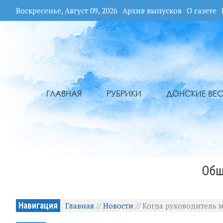
Воскресенье, Август 09, 2026
Архив выпусков
О газете
ГЛАВНАЯ
РУБРИКИ
ДОНСКИЕ ВЕС
Общ
Навигация
Главная
//
Новости
//
Когда руководитель 