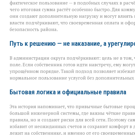
фактическое пользование — в подобных случаях в расч
чего итоговая сумма растёт особенно быстро. Для комм
они создают дополнительную нагрузку и могут влиять н
власти подчёркивают, что своевременная оплата и офо
безопасность района.
Путь к решению — не наказание, а урегули
В администрации округа подчёркивают: цель не в том, ч
поле. Если собственник готов идти навстречу, ему мог
упрощённом порядке. Такой подход позволяет избежать
нормальное пользование услугой без дополнительных 
Бытовая логика и официальные правила
Эта история напоминает, что привычные бытовые проце
большой инженерной системы, где важны чёткие прави
правила, но и создают риски для всей сети. Поэтому 
избавит от неожиданных счетов и сохранит комфорт в 
лежит на собственнике, и именно от его своевременных