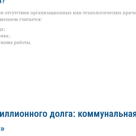
о?
ри отсутствии организационных или технологических прич
шением считается:
а;
ика;
ежима работы.
миллионного долга: коммунальна
»