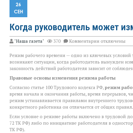
26
СЕН
Когда руководитель может и
к
"Наша газета"
370
Комментарии
отключены
записи
Когда
Режим рабочего времени — одно из ключевых условий т
руководитель 
изменить
возникают ситуации, когда работодатель вынужден изм
режим
законность действий работодателя зависит от соблюд
работы?
Правовые основы изменения режима работы
Согласно статье 100 Трудового кодекса РФ,
режим рабо
время начала и окончания работы, время перерывов, чи
режим устанавливается правилами внутреннего трудов
конкретного работника он отличается от общих правил
Если условие о режиме работы включено в трудовой до
72 ТК РФ) либо по инициативе работодателя в односто
ТК РФ).