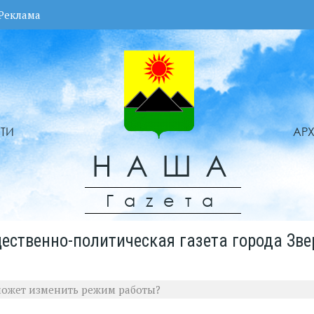
Реклама
ТИ
АР
НАША
Гаzета
ественно-политическая газета города Зве
может изменить режим работы?