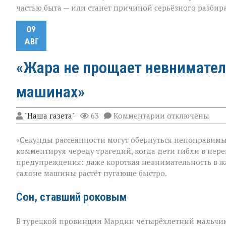
частью быта — или станет причиной серьёзного разбира
09
АВГ
«Жара не прощает невнимател
машинах»
к
"Наша газета"
63
Комментарии
отключены
записи
«Жара
«Секунды рассеянности могут обернуться непоправимым
не
прощает
комментируя череду трагедий, когда дети гибли в пере
невнимательнос
предупреждения: даже короткая невнимательность в жа
трагедии
салоне машины растёт пугающе быстро.
в
раскалённых
машинах»
Сон, ставший роковым
В турецкой провинции Мардин четырёхлетний мальчик