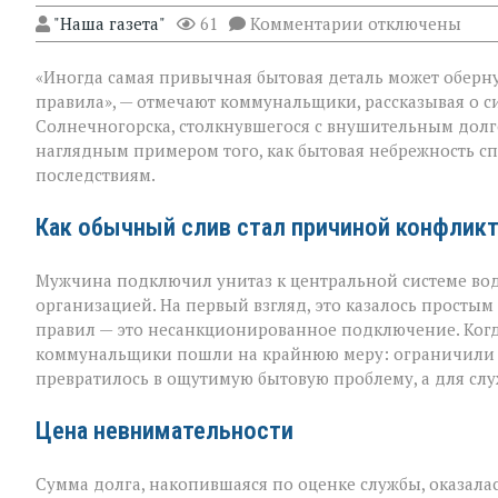
к
"Наша газета"
61
Комментарии
отключены
записи
«Унитаз
«Иногда самая привычная бытовая деталь может оберну
как
повод
правила», — отмечают коммунальщики, рассказывая о с
для
Солнечногорска, столкнувшегося с внушительным долг
многомиллионн
наглядным примером того, как бытовая небрежность с
долга:
коммунальная
последствиям.
история
с
Как обычный слив стал причиной конфлик
серьёзным
финалом»
Мужчина подключил унитаз к центральной системе во
организацией. На первый взгляд, это казалось просты
правил — это несанкционированное подключение. Когда
коммунальщики пошли на крайнюю меру: ограничили п
превратилось в ощутимую бытовую проблему, а для сл
Цена невнимательности
Сумма долга, накопившаяся по оценке службы, оказалас