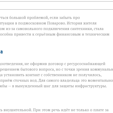
ться большой проблемой, если забыть про
итуации в подмосковном Поварово. История жителя
ом из‑за самовольного подключения сантехники, стала
ого
пособна привести к серьёзным финансовым и техническим
та
доотведения, не оформив договор с ресурсоснабжающей
м решением бытового вопроса, но с точки зрения коммуналь
 установить контакт с собственником не получилось,
риём сточных вод. Для самого владельца это моментально
ужбы — в вынужденный шаг для защиты инфраструктуры.
ь внушительной. При этом речь идёт не только о плате за