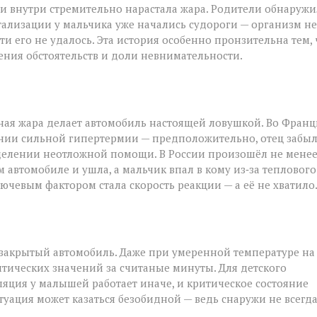
 и внутри стремительно нарастала жара. Родители обнаруж
тализации у мальчика уже начались судороги — организм не
и его не удалось. Эта история особенно пронзительна тем, 
чения обстоятельств и доли невнимательности.
ьная жара делает автомобиль настоящей ловушкой. Во Фран
нии сильной гипертермии — предположительно, отец забы
 отделении неотложной помощи. В России произошёл не мене
 автомобиле и ушла, а мальчик впал в кому из‑за теплового
лючевым фактором стала скорость реакции — а её не хватило
 закрытый автомобиль. Даже при умеренной температуре на
тических значений за считаные минуты. Для детского
ляция у малышей работает иначе, и критическое состояние
итуация может казаться безобидной — ведь снаружи не всегд