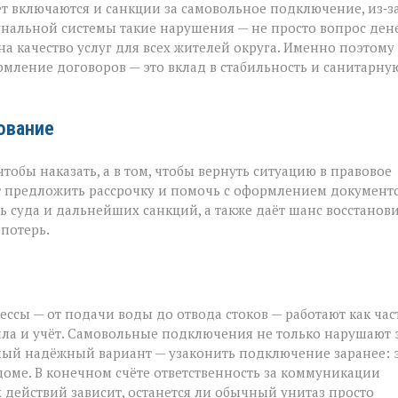
ёт включаются и санкции за самовольное подключение, из‑з
унальной системы такие нарушения — не просто вопрос дене
а качество услуг для всех жителей округа. Именно поэтому
рмление договоров — это вклад в стабильность и санитарну
рование
тобы наказать, а в том, чтобы вернуть ситуацию в правовое
ут предложить рассрочку и помочь с оформлением документо
 суда и дальнейших санкций, а также даёт шанс восстанов
потерь.
ссы — от подачи воды до отвода стоков — работают как час
ла и учёт. Самовольные подключения не только нарушают 
самый надёжный вариант — узаконить подключение заранее: 
доме. В конечном счёте ответственность за коммуникации
 действий зависит, останется ли обычный унитаз просто