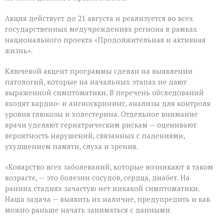
диспансеризации
для
Акция действует до 21 августа и реализуется во всех
людей
«серебряного»
государственных медучреждениях региона в рамках
возраста
национального проекта «Продолжительная и активная
жизнь».
Ключевой акцент программы сделан на выявлении
патологий, которые на начальных этапах не дают
выраженной симптоматики. В перечень обследований
входят кардио‑ и ангиоскрининг, анализы для контроля
уровня глюкозы и холестерина. Отдельное внимание
врачи уделяют гериатрическим рискам — оценивают
вероятность нарушений, связанных с падениями,
ухудшением памяти, слуха и зрения.
«Коварство всех заболеваний, которые возникают в таком
возрасте, — это болезни сосудов, сердца, диабет. На
ранних стадиях зачастую нет никакой симптоматики.
Наша задача — выявить их наличие, предупредить и как
можно раньше начать заниматься с данными