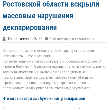
Ростовской области вскрыли
массовые нарушения
декларирования
к
"Наша газета"
79
Комментарии
отключены
записи
Зерно
«Когда речь идёт о безопасности продуктов, любая
под
прицелом:
неточность — это риск для
в
потребителя», — подчёркивают в Россельхознадзоре. В
Ростовской
июле в Ростовской области выявили сотни случаев, когда
области
вскрыли
зерно выпускали на рынок с декларациями, не
массовые
подкреплёнными нужными проверками. Масштаб
нарушения
проблемы заставил надзорные органы жёстко
декларирования
реагировать и аннулировать тысячи документов.
Что скрывается за «бумажной» декларацией