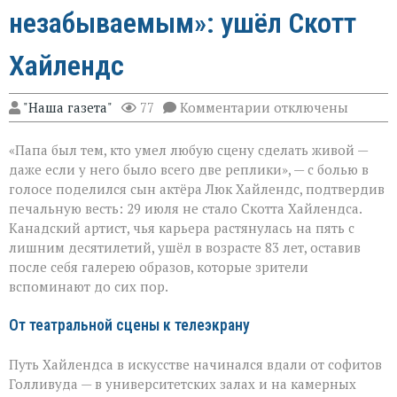
незабываемым»: ушёл Скотт
Хайлендс
к
"Наша газета"
77
Комментарии
отключены
записи
«Он
«Папа был тем, кто умел любую сцену сделать живой —
умел
делать
даже если у него было всего две реплики», — с болью в
второстепенное
голосе поделился сын актёра Люк Хайлендс, подтвердив
незабываемым»:
печальную весть: 29 июля не стало Скотта Хайлендса.
ушёл
Скотт
Канадский артист, чья карьера растянулась на пять с
Хайлендс
лишним десятилетий, ушёл в возрасте 83 лет, оставив
после себя галерею образов, которые зрители
вспоминают до сих пор.
От театральной сцены к телеэкрану
Путь Хайлендса в искусстве начинался вдали от софитов
Голливуда — в университетских залах и на камерных