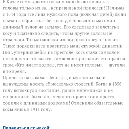
В Китае семнадцатого века можно было лишиться
головы только из-за… неправильной прически! Начиная
с 1644 года все лица мужского пола (включая детей) были
обязаны обривать себе голову, оставляя только один
длинный пучок на затылке. Его следовало заплетать в
косу и тщательно следить, чтобы другие волосы не
отрастали. Только монахи имели право косу не носить.
Такие порядки ввел правитель маньчжурской династии
Цин, утвердившейся на престоле. Коса стала символом
покорности его власти, символом признания его прав на
трон. «Кто имеет волосы, тот не имеет головы», — шутили
в то время.
Прическа называлась бянь-фа, и мужчины были
вынуждены носить её несколько столетий. Когда в 1856
году вспыхнуло восстание, узнать мятежников и их
сторонников было до смешного просто: они просто
ходили с длинными волосами! Отменили обязательные
косы лишь в 1911 году.
Поделиться ссылкой: