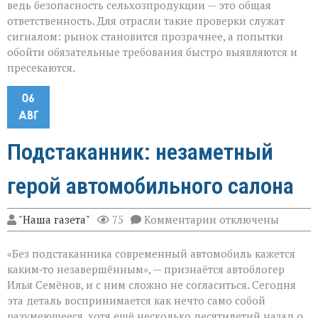
ведь безопасность сельхозпродукции — это общая
ответственность. Для отрасли такие проверки служат
сигналом: рынок становится прозрачнее, а попытки
обойти обязательные требования быстро выявляются и
пресекаются.
06
АВГ
Подстаканник: незаметный
герой автомобильного салона
к
"Наша газета"
75
Комментарии
отключены
записи
Подстаканник:
«Без подстаканника современный автомобиль кажется
незаметный
герой
каким‑то незавершённым», — признаётся автоблогер
автомобильного
Илья Семёнов, и с ним сложно не согласиться. Сегодня
салона
эта деталь воспринимается как нечто само собой
разумеющееся, хотя ещё несколько десятилетий назад о