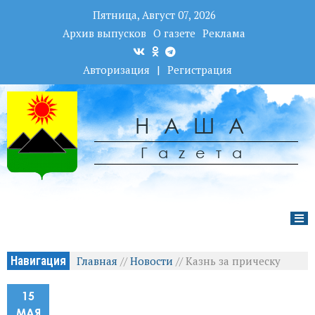
Пятница, Август 07, 2026
Архив выпусков
О газете
Реклама
Авторизация
|
Регистрация
НАША
Гаzета
Навигация
Главная
//
Новости
//
Казнь за прическу
15
МАЯ