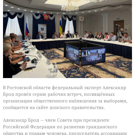
Брод
высоко
оценил
подготовку
наблюдателей
в
Ростовской
области
В Ростовской области федеральный эксперт Александр
Брод провёл серию рабочих встреч, посвящённых
организации общественного наблюдения за выборами,
сообщается на сайте донского правительства.
Александр Брод — член Совета при президенте
Российской Федерации по развитию гражданского
общества и правам человека, председатель ассоциации