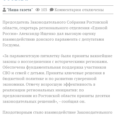
к
"Наша газета"
103
Комментарии
отключены
записи
В
Председатель Законодательного Собрания Ростовской
Государственной
Думе
области, секретарь регионального отделения «Единой
России
России» Александр Ищенко дал высокую оценку
состоялось
взаимодействию донского парламента с депутатами
заключительное
пленарное
Госдумы.
заседание
весенней
«За парламентскую пятилетку были приняты важнейшие
сессии,
законы о воссоединении с историческими регионами.
ставшее
последним
Обеспечена фундаментальная поддержка участников
для
СВО и семей с детьми. Приняты ключевые решения в
VIII
бюджетной политике и по развитию суверенной
созыва
экономики. Отмечу возросшую эффективность в
реализации региональных инициатив: по
предложениям из Ростовской области приняты десятки
законодательных решений», – сообщил он.
Плодотворным стало взаимодействие Законодательного