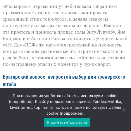
«Мальорка» с первых минут действовала собранно и
прагматично: команда не пыталась копировать
зрелищный стиль топ‑клубов, а делала ставку на
плотную игру и быстрые выходы из обороны. Именно
эта простота и принесла плоды: голы Зиту Лувумбу, Яна
Вирджили и Антонио Раильо сложились в убедительный
счёт. Для «ПСЖ» же матч стал проверкой на прочность,
которая выявила уязвимые места: парижане выглядели
разобщённо, не смогли навязать свой темп и не создали
по-настоящему опасных моментов у чужих ворот.
Вратарский вопрос: непростой выбор для тренерского
штаба
Для повышения удобства сайта мы используем cookies
Особое внимание в этой встрече привлёк эпизод с
(
подробнее
). К сайту подключены сервисы Yandex.Metrika,
заменой вратаря: российский голкипер Матвей Сафонов,
LiveInternet, top.mail.ru, которые также использует файлы
вышедший в стартовом составе, покинул поле в
cookie (
подробнее
).
перерыве после двух пропущенных мячей. Решение
Я согласен/согласна
тренеров «ПСЖ» выглядело закономерным: в
товарищеских матчах именно такие моменты