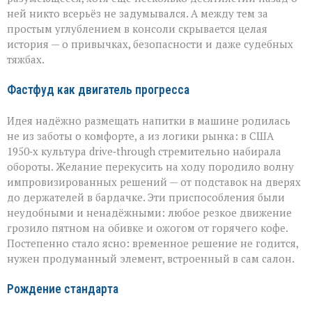
ней никто всерьёз не задумывался. А между тем за
простым углублением в консоли скрывается целая
история — о привычках, безопасности и даже судебных
тяжбах.
Фастфуд как двигатель прогресса
Идея надёжно размещать напитки в машине родилась
не из заботы о комфорте, а из логики рынка: в США
1950‑х культура drive‑through стремительно набирала
обороты. Желание перекусить на ходу породило волну
импровизированных решений — от подставок на дверях
до держателей в бардачке. Эти приспособления были
неудобными и ненадёжными: любое резкое движение
грозило пятном на обивке и ожогом от горячего кофе.
Постепенно стало ясно: временное решение не годится,
нужен продуманный элемент, встроенный в сам салон.
Рождение стандарта