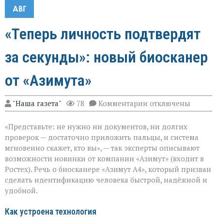
АВГ
«Теперь личность подтвердят
за секунды»: новый биосканер
от «Азимута»
к
"Наша газета"
78
Комментарии
отключены
записи
«Теперь
«Представьте: не нужно ни документов, ни долгих
личность
подтвердят
проверок — достаточно приложить пальцы, и система
за
мгновенно скажет, кто вы», — так эксперты описывают
секунды»:
возможности новинки от компании «Азимут» (входит в
новый
биосканер
Ростех). Речь о биосканере «Азимут А4», который призван
от
сделать идентификацию человека быстрой, надёжной и
«Азимута»
удобной.
Как устроена технология