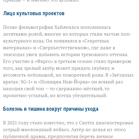
Лицо культовых проектов
Позже фильмография Хайлендса пополнилась
десятками ролей, многие из которых стали частью поп-
культурного кода. Он появлялся в «Секретных
материалах» и «Сверхъестественном», где даже в
эпизодах умел добавить истории тревожного оттенка.
Его участие в «Фарго» в третьем сезоне стало примером
того, как зрелый актёр может придать глубину и
весомость небольшой, но поворотной роли. В «Звёздных
вратах: SG‑1» и «Полиции Нью‑Йорка» он всякий раз
находил свой тон — то сдержанно-жёсткий, то
иронично-усталый, но всегда убедительный.
Болезнь и тишина вокруг причины ухода
В 2021 году стало известно, что у Скотта диагностирован
острый миелоидный лейкоз. Актёр не делал из этого
публичной драмы, предпочитая беречь личное