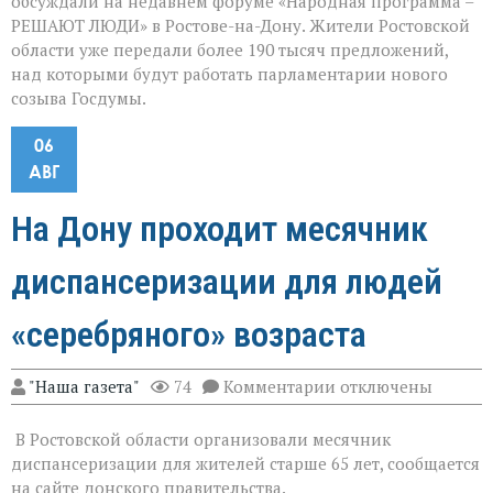
обсуждали на недавнем форуме «Народная программа –
РЕШАЮТ ЛЮДИ» в Ростове-на-Дону. Жители Ростовской
области уже передали более 190 тысяч предложений,
над которыми будут работать парламентарии нового
созыва Госдумы.
06
АВГ
На Дону проходит месячник
диспансеризации для людей
«серебряного» возраста
к
"Наша газета"
74
Комментарии
отключены
записи
На
В Ростовской области организовали месячник
Дону
проходит
диспансеризации для жителей старше 65 лет, сообщается
месячник
на сайте донского правительства.