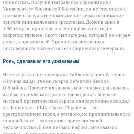
подмостках. Получив театральное образование в
Университете Британской Колумбии, он не стремился к
громкой славе, а оттачивал умение держать внимание
зрителя минимальными средствами. Дебют в кино в
1969 году не принёс мгновенной известности, но
закрепил главное: Скотт был актёром, который не «играл
роль», а проживал её. Именно эта внутренняя
достоверность позже стала его фирменным почерком.
Роль, сделавшая его узнаваемым
Настоящую волну признания Хайлендсу принёс сериал
«Ночная жара», где он сыграл детектива Кевина
О’Брайена. Проект стал знаковым не только для карьеры
актёра, но и для канадского телевидения: впервые
местный драматический сериал одновременно выходил
и в Канаде, и в США. Образ О’Брайена — не
хрестоматийного героя, а усталого, но принципиального
полицейского — запомнился зрителям своей
человечностью. В нём не было пафоса, зато хватало
правды — и именно это цепляло.