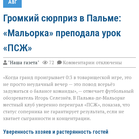
АВГ
Громкий сюрприз в Пальме:
«Мальорка» преподала урок
«ПСЖ»
к
"Наша газета"
72
Комментарии
отключены
записи
Громкий
«Когда гранд проигрывает 0:3 в товарищеской игре, это
сюрприз
в
не просто неудачный вечер — это повод всерьёз
Пальме:
задуматься о балансе команды», — отмечает футбольный
«Мальорка»
обозреватель Игорь Селезнёв. В Пальма‑де‑Мальорке
преподала
урок
местный клуб уверенно переиграл «ПСЖ», показав, что
«ПСЖ»
статус соперника не гарантирует результата, если не
хватает сыгранности и концентрации.
Уверенность хозяев и растерянность гостей