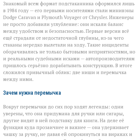
Знакомый всем формат подстаканника оформился лишь
в 1984 году — его первыми носителями стали минивэны
Dodge Caravan и Plymouth Voyager от Chrysler. Инженеры
не просто добавили углубление: они искали баланс
между удобством и безопасностью. Первые версии всё
ещё страдали от недостаточной глубины, из‑за чего
стаканы нередко вылетали на ходу. Такие инциденты
оборачивались не только бытовыми неприятностями, но
и реальными судебными исками — автопроизводителям
пришлось серьёзно дорабатывать конструкцию. В итоге
сложился привычный облик: две ниши и перемычка
между ними.
Зачем нужна перемычка
Вокруг перемычки до сих пор ходят легенды: одни
уверены, что она придумана для ручки или сигары,
другие видят в ней подставку для книги. На деле её
функция куда прозаичнее и важнее — она удерживает
чашку за ручку, не давая ей опрокинуться на виражах и