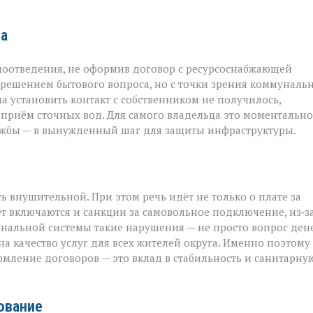
та
доотведения, не оформив договор с ресурсоснабжающей
м решением бытового вопроса, но с точки зрения коммуналь
 установить контакт с собственником не получилось,
риём сточных вод. Для самого владельца это моментально
ужбы — в вынужденный шаг для защиты инфраструктуры.
ь внушительной. При этом речь идёт не только о плате за
ёт включаются и санкции за самовольное подключение, из‑з
унальной системы такие нарушения — не просто вопрос дене
а качество услуг для всех жителей округа. Именно поэтому
рмление договоров — это вклад в стабильность и санитарну
рование