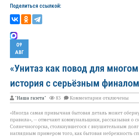
Поделиться ссылкой:
09
АВГ
«Унитаз как повод для много
история с серьёзным финалом
к
"Наша газета"
83
Комментарии
отключены
записи
«Унитаз
«Иногда самая привычная бытовая деталь может оберну
как
повод
правила», — отмечают коммунальщики, рассказывая о с
для
Солнечногорска, столкнувшегося с внушительным долг
многомиллионн
наглядным примером того, как бытовая небрежность с
долга: