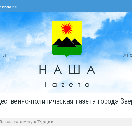
Реклама
ТИ
АР
НАША
Гаzета
ественно-политическая газета города Зве
йскую туристку в Турции