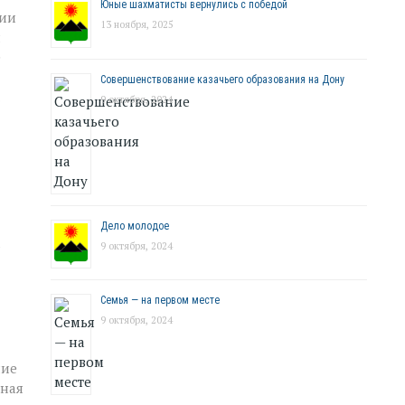
Юные шахматисты вернулись с победой
ции
13 ноября, 2025
л
е
Совершенствование казачьего образования на Дону
.
9 октября, 2024
Дело молодое
а
9 октября, 2024
Семья — на первом месте
9 октября, 2024
ние
вная