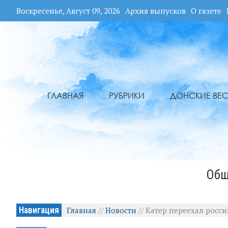
Воскресенье, Август 09, 2026
Архив выпусков
О газете
ГЛАВНАЯ
РУБРИКИ
ДОНСКИЕ ВЕС
Общ
Навигация
Главная
//
Новости
//
Катер переехал росси