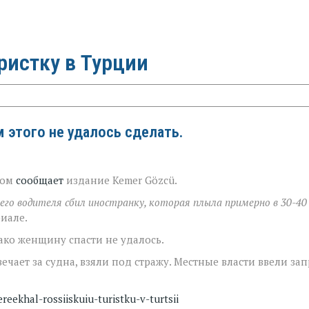
ристку в Турции
м этого не удалось сделать.
том
сообщает
издание Kemer Gözcü.
го водителя сбил иностранку, которая плыла примерно в 30-40
риале.
ако женщину спасти не удалось.
чает за судна, взяли под стражу. Местные власти ввели зап
reekhal-rossiiskuiu-turistku-v-turtsii