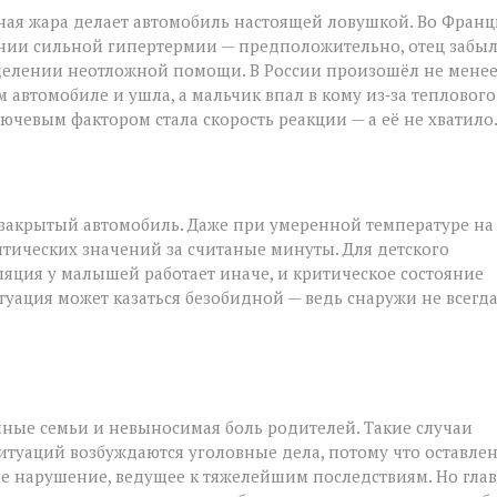
ьная жара делает автомобиль настоящей ловушкой. Во Фран
нии сильной гипертермии — предположительно, отец забы
 отделении неотложной помощи. В России произошёл не мене
 автомобиле и ушла, а мальчик впал в кому из‑за теплового
лючевым фактором стала скорость реакции — а её не хватило
 закрытый автомобиль. Даже при умеренной температуре на
тических значений за считаные минуты. Для детского
ляция у малышей работает иначе, и критическое состояние
итуация может казаться безобидной — ведь снаружи не всегд
енные семьи и невыносимая боль родителей. Такие случаи
итуаций возбуждаются уголовные дела, потому что оставле
ное нарушение, ведущее к тяжелейшим последствиям. Но гла