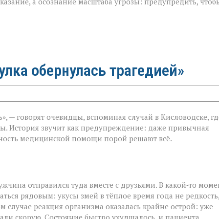
казание, а осознание масштаба угрозы: предупредить, чтоб
гулка обернулась трагедией»
ь», — говорят очевидцы, вспоминая случай в Кисловодске, гд
ы. История звучит как предупреждение: даже привычная
очность медицинской помощи порой решают всё.
жчина отправился туда вместе с друзьями. В какой‑то моме
ться рядовым: укусы змей в тёплое время года не редкость,
ом случае реакция организма оказалась крайне острой: уже
али скорую. Состояние быстро ухудшалось, и пациента