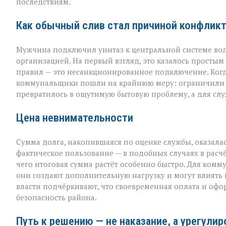
коммунальная
последствиям.
история
с
Как обычный слив стал причиной конфлик
серьёзным
финалом»
Мужчина подключил унитаз к центральной системе во
организацией. На первый взгляд, это казалось просты
правил — это несанкционированное подключение. Когда
коммунальщики пошли на крайнюю меру: ограничили п
превратилось в ощутимую бытовую проблему, а для сл
Цена невнимательности
Сумма долга, накопившаяся по оценке службы, оказалас
фактическое пользование — в подобных случаях в расч
чего итоговая сумма растёт особенно быстро. Для комм
они создают дополнительную нагрузку и могут влиять н
власти подчёркивают, что своевременная оплата и офо
безопасность района.
Путь к решению — не наказание, а урегули