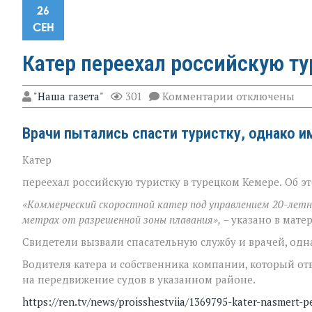
26
СЕН
Катер переехал российскую ту
к
"Наша газета"
301
Комментарии
отключены
записи
Катер
Врачи пытались спасти туристку, однако и
переехал
российскую
туристку
Катер
в
Турции
переехал российскую туристку в турецком Кемере.
Об э
«Коммерческий скоростной катер под управлением 20-летне
метрах от разрешенной зоны плавания»,
– указано в мате
Свидетели вызвали спасательную службу и врачей, одн
Водителя катера и собственника компании, который отве
на передвижение судов в указанном районе.
https://ren.tv/news/proisshestviia/1369795-kater-nasmert-pe