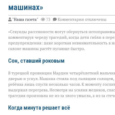
машинах»
к
"Наша газета"
73
Комментарии
отключены
записи
«Жара
«Секунды рассеянности могут обернуться непоправимым
не
прощает
комментируя череду трагедий, когда дети гибли в пере
невнимательнос
предупреждения: даже короткая невнимательность в жа
трагедии
салоне машины растёт пугающе быстро.
в
раскалённых
машинах»
Сон, ставший роковым
В турецкой провинции Мардин четырёхлетний мальчик
дверью и уснул. Машина стояла под палящим солнцем,
ребёнка лишь спустя несколько часов. К моменту госпи
выдержал перегрева. Несмотря на усилия медиков, спаст
трагедия произошла не из‑за злого умысла, а из‑за сте
Когда минута решает всё