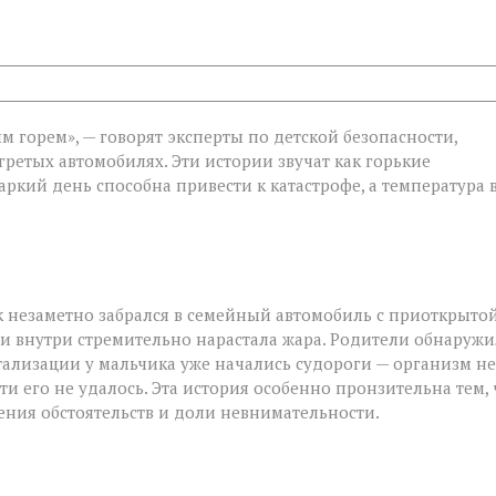
 горем», — говорят эксперты по детской безопасности,
гретых автомобилях. Эти истории звучат как горькие
ти:
ркий день способна привести к катастрофе, а температура 
 незаметно забрался в семейный автомобиль с приоткрыто
 и внутри стремительно нарастала жара. Родители обнаруж
тализации у мальчика уже начались судороги — организм не
и его не удалось. Эта история особенно пронзительна тем, 
чения обстоятельств и доли невнимательности.