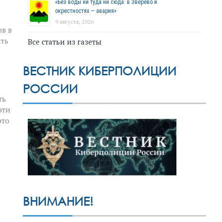
«Без воды ни туда ни сюда: в Зверево и
окрестностях — авария»
9 августа, 2026
в в
ить
Все статьи из газеты
ВЕСТНИК КИБЕРПОЛИЦИИ
РОССИИ
ть
эти
это
ВНИМАНИЕ!