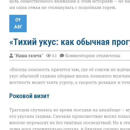
цель общественного внимания к этим историям — не на
ни одна семья не столкнулась с подобным горем.
09
АВГ
«Тихий укус: как обычная про
к
"Наша газета"
61
Комментарии
отключены
записи
«Тихий
«Иногда опасность прячется там, где её совсем не ждёш
укус:
как
укус обычной гадюки оборвал жизнь пожилого мужчин
обычная
местность может таить угрозу, а скорость реакции и т
прогулка
обернулась
трагедией»
Роковой визит
Трагедия случилась во время поездки на кладбище — му
его укусила гадюка. Сначала происшествие могло показа
многие переносят их без тяжёлых последствий. Но в эт
дома нога стремительно опухла, и близкие срочно вызв