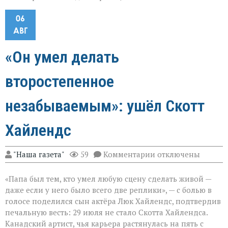
06
АВГ
«Он умел делать
второстепенное
незабываемым»: ушёл Скотт
Хайлендс
к
"Наша газета"
59
Комментарии
отключены
записи
«Он
«Папа был тем, кто умел любую сцену сделать живой —
умел
делать
даже если у него было всего две реплики», — с болью в
второстепенное
голосе поделился сын актёра Люк Хайлендс, подтвердив
незабываемым»:
печальную весть: 29 июля не стало Скотта Хайлендса.
ушёл
Скотт
Канадский артист, чья карьера растянулась на пять с