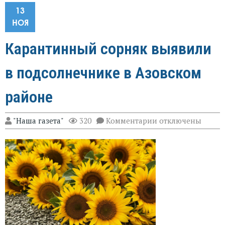
13
НОЯ
Карантинный сорняк выявили
в подсолнечнике в Азовском
районе
к
"Наша газета"
320
Комментарии
отключены
записи
Карантинный
сорняк
выявили
в
подсолнечнике
в
Азовском
районе