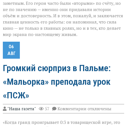
заметным. Его герои часто были «вторыми» по счёту, но
не по значению — именно они придавали истории
объём и достоверность. И в этом, пожалуй, и заключается
главная ценность его работы: он напоминал, что сила
кино — не только в главных ролях, но и в тех, кто делает
мир экрана по-настоящему живым.
06
АВГ
Громкий сюрприз в Пальме:
«Мальорка» преподала урок
«ПСЖ»
к
"Наша газета"
57
Комментарии
отключены
записи
Громкий
«Когда гранд проигрывает 0:3 в товарищеской игре, это
сюрприз