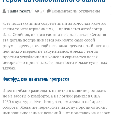
к
"Наша газета"
57
Комментарии
отключены
записи
Подстаканник:
«Без подстаканника современный автомобиль кажется
незаметный
герой
каким‑то незавершённым», — признаётся автоблогер
автомобильного
Илья Семёнов, и с ним сложно не согласиться. Сегодня
салона
эта деталь воспринимается как нечто само собой
разумеющееся, хотя ещё несколько десятилетий назад о
ней никто всерьёз не задумывался. А между тем за
простым углублением в консоли скрывается целая
история — о привычках, безопасности и даже судебных
тяжбах.
Фастфуд как двигатель прогресса
Идея надёжно размещать напитки в машине родилась
не из заботы о комфорте, а из логики рынка: в США
1950‑х культура drive‑through стремительно набирала
обороты. Желание перекусить на ходу породило волну
импровизированных решений — от подставок на дверях