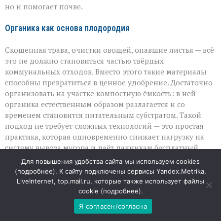
но и помогает почве.
Органика как основа плодородия
Скошенная трава, очистки овощей, опавшие листья — всё
это не должно становиться частью твёрдых
коммунальных отходов. Вместо этого такие материалы
способны превратиться в ценное удобрение. Достаточно
организовать на участке компостную ёмкость: в ней
органика естественным образом разлагается и со
временем становится питательным субстратом. Такой
подход не требует сложных технологий — это простая
практика, которая одновременно снижает нагрузку на
систему вывоза мусора и даёт дачникам бесплатный
ресурс для грядок.
Для повышения удобства сайта мы используем cookies
(
подробнее
). К сайту подключены сервисы Yandex.Metrika,
Ветки — не балласт, а защита почвы
LiveInternet, top.mail.ru, которые также использует файлы
cookie (
подробнее
).
Крупные растительные остатки, вроде веток после
Я согласен/согласна
обрезки, тоже не стоит относить на контейнерную