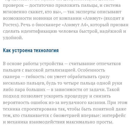
подтвердят
проверок — достаточно приложить пальцы, и система
за
мгновенно скажет, кто вы», — так эксперты описывают
секунды»:
возможности новинки от компании «Азимут» (входит в
новый
биосканер
Ростех). Речь о биосканере «Азимут А4», который призван
от
сделать идентификацию человека быстрой, надёжной и
«Азимута»
удобной.
Как устроена технология
В основе работы устройства — считывание отпечатков
пальцев с высокой детализацией. Особенность
сканера — гибкость: он умеет обрабатывать сразу
несколько пальцев, будь то четыре пальца одной руки
либо пара больших — в зависимости от задачи. Такой
подход позволяет ускорить процедуру и снизить
вероятность ошибок из‑за неудачного касания. При этом
техника спроектирована так, чтобы быть понятной даже
тем, кто сталкивается с биометрией впервые: интерфейс
и механика взаимодействия максимально просты.