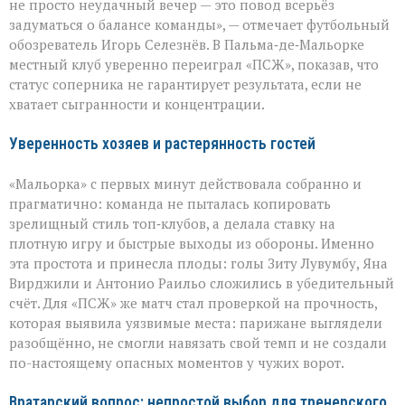
в
не просто неудачный вечер — это повод всерьёз
Пальме:
задуматься о балансе команды», — отмечает футбольный
«Мальорка»
обозреватель Игорь Селезнёв. В Пальма‑де‑Мальорке
преподала
урок
местный клуб уверенно переиграл «ПСЖ», показав, что
«ПСЖ»
статус соперника не гарантирует результата, если не
хватает сыгранности и концентрации.
Уверенность хозяев и растерянность гостей
«Мальорка» с первых минут действовала собранно и
прагматично: команда не пыталась копировать
зрелищный стиль топ‑клубов, а делала ставку на
плотную игру и быстрые выходы из обороны. Именно
эта простота и принесла плоды: голы Зиту Лувумбу, Яна
Вирджили и Антонио Раильо сложились в убедительный
счёт. Для «ПСЖ» же матч стал проверкой на прочность,
которая выявила уязвимые места: парижане выглядели
разобщённо, не смогли навязать свой темп и не создали
по-настоящему опасных моментов у чужих ворот.
Вратарский вопрос: непростой выбор для тренерского