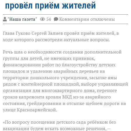
провёл приём жителей
к
"Наша газета"
54
Комментарии
отключены
записи
Глава
Глава Гуково Сергей Залиев провёл приём жителей, в
Гуково
Сергей
ходе которого рассмотрели актуальные вопросы.
Залиев
провёл
Речь шла о необходимости создания дополнительной
приём
группы для детей, не имеющих прививок,
жителей
финансировании работ по благоустройству детских
площадок и удалению аварийных деревьев на
территории дошкольного учреждения, засыпке ямы
рядом с контейнерной площадкой, выборе управляющей
организации для многоквартирного дома, переносе
сроков капремонта кровли МКД из‑за аварийного
состояния, грейдировании и отсыпке щебнем дороги на
улице Красноармейской.
«По вопросу посещения детского сада ребёнком без
вакцинации будем искать возможные решения, —