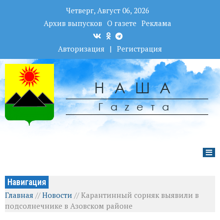
Четверг, Август 06, 2026
Архив выпусков
О газете
Реклама
Авторизация
|
Регистрация
НАША
Гаzета
Навигация
Главная
//
Новости
//
Карантинный сорняк выявили в
подсолнечнике в Азовском районе