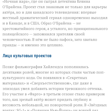
«Ночная жара», где он сыграл детектива Кевина
О’Брайена. Проект стал знаковым не только для карьеры
актёра, но и для канадского телевидения: впервые
местный драматический сериал одновременно выходил
и в Канаде, и в США. Образ О’Брайена — не
хрестоматийного героя, а усталого, но принципиального
полицейского — запомнился зрителям своей
человечностью. В нём не было пафоса, зато хватало
правды — и именно это цепляло.
Лицо культовых проектов
Позже фильмография Хайлендса пополнилась
десятками ролей, многие из которых стали частью поп-
культурного кода. Он появлялся в «Секретных
материалах» и «Сверхъестественном», где даже в
эпизодах умел добавить истории тревожного оттенка.
Его участие в «Фарго» в третьем сезоне стало примером
того, как зрелый актёр может придать глубину и
весомость небольшой, но поворотной роли. В «Звёздных
вратах: SG‑1» и «Полиции Нью‑Йорка» он всякий раз