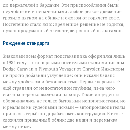
до держателей в бардачке. Эти приспособления были
неудобными и ненадёжными: любое резкое движение
грозило пятном на обивке и ожогом от горячего кофе.
Постепенно стало ясно: временное решение не годится,
нужен продуманный элемент, встроенный в сам салон.
Рождение стандарта
Знакомый всем формат подстаканника оформился лишь
в 1984 году — его первыми носителями стали минивэны
Dodge Caravan и Plymouth Voyager от Chrysler. Инженеры
не просто добавили углубление: они искали баланс
между удобством и безопасностью. Первые версии всё
ещё страдали от недостаточной глубины, из‑за чего
стаканы нередко вылетали на ходу. Такие инциденты
оборачивались не только бытовыми неприятностями, но
и реальными судебными исками — автопроизводителям
пришлось серьёзно дорабатывать конструкцию. В итоге
сложился привычный облик: две ниши и перемычка
между ними.