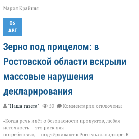
Мария Крайняя
06
АВГ
Зерно под прицелом: в
Ростовской области вскрыли
массовые нарушения
декларирования
к
"Наша газета"
50
Комментарии
отключены
записи
Зерно
«Когда речь идёт о безопасности продуктов, любая
под
прицелом:
неточность — это риск для
в
потребителя», — подчёркивают в Россельхознадзоре. В
Ростовской