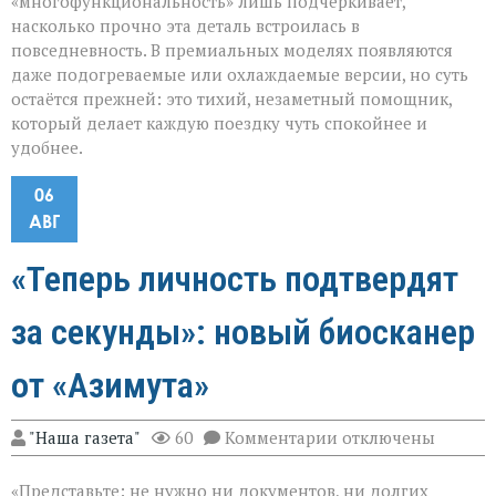
«многофункциональность» лишь подчёркивает,
насколько прочно эта деталь встроилась в
повседневность. В премиальных моделях появляются
даже подогреваемые или охлаждаемые версии, но суть
остаётся прежней: это тихий, незаметный помощник,
который делает каждую поездку чуть спокойнее и
удобнее.
06
АВГ
«Теперь личность подтвердят
за секунды»: новый биосканер
от «Азимута»
к
"Наша газета"
60
Комментарии
отключены
записи
«Теперь
«Представьте: не нужно ни документов, ни долгих
личность