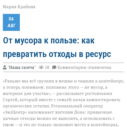
Мария Крайняя
06
АВГ
От мусора к пользе: как
превратить отходы в ресурс
к
"Наша газета"
58
Комментарии
отключены
записи
От
«Раньше мы всё грузили в мешки и тащили к контейнеру,
мусора
к
а теперь понимаем: половина этого — не мусор, а
пользе:
материал для участка», — рассказывает ростовчанин
как
Сергей, который вместе с семьёй начал компостировать
превратить
отходы
органические остатки. Региональный оператор
в
«ЭкоЦентр» напоминает жителям Дона: привычные
ресурс
дачные отходы можно не вывозить, а использовать с
умом — и это не только экономит место в контейнерах,