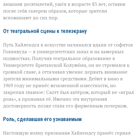
Хайлендс
лишним десятилетий, ушёл в возрасте 83 лет, оставив
после себя галерею образов, которые зрители
вспоминают до сих пор.
От театральной сцены к телеэкрану
Путь Хайлендса в искусстве начинался вдали от софитов
Голливуда — в университетских залах и на камерных
подмостках. Получив театральное образование в
Университете Британской Колумбии, он не стремился к
громкой славе, а оттачивал умение держать внимание
зрителя минимальными средствами. Дебют в кино в
1969 году не принёс мгновенной известности, но
закрепил главное: Скотт был актёром, который не «играл
роль», а проживал её. Именно эта внутренняя
достоверность позже стала его фирменным почерком.
Роль, сделавшая его узнаваемым
Настоящую волну признания Хайлендсу принёс сериал