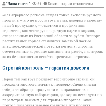
к
"Наша газета"
64
Комментарии
отключены
записи
«Донской
«Для аграрного региона каждая тонна экспортируемого
шрот
выходит
продукта — это не просто груз, а знак доверия к качеству
на
нашей продукции», — отметили в профильном
международный
ведомстве, комментируя очередную партию кормов,
уровень»
отправленных из Ростовской области за рубеж. Экспорт
растительных кормов становится заметной частью
внешнеэкономической повестки региона: спрос на
отечественные кормовые компоненты растёт, а контроль
за их безопасностью остаётся предельно строгим.
Строгий контроль — гарантия доверия
Перед тем как груз покидает территорию страны, он
проходит многоступенчатую проверку. Специалисты
отбирают образцы продукции и направляют их в
аккредитованную лабораторию, где корма исследуют по
параметрам, важным для страны‑импортёра. Такой
подход позволяет заранее убедиться, что продукт