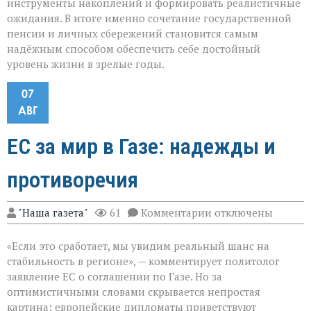
инструменты накоплений и формировать реалистичные
ожидания. В итоге именно сочетание государственной
пенсии и личных сбережений становится самым
надёжным способом обеспечить себе достойный
уровень жизни в зрелые годы.
07
АВГ
ЕС за мир в Газе: надежды и
противоречия
к
"Наша газета"
61
Комментарии
отключены
записи
ЕС
«Если это сработает, мы увидим реальный шанс на
за
мир
стабильность в регионе», — комментирует политолог
в
заявление ЕС о соглашении по Газе. Но за
Газе:
оптимистичными словами скрывается непростая
надежды
и
картина: европейские дипломаты приветствуют