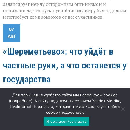
балансирует между осторожным оптимизмом и
пониманием, что путь к устойчивому миру будет долгим
и потребует компромиссов от всех участников.
07
АВГ
«Шереметьево»: что уйдёт в
частные руки, а что останется у
государства
к
"Наша газета"
46
Комментарии
отключены
Для повышения удобства сайта мы используем cookies
записи
(
подробнее
). К сайту подключены сервисы Yandex.Metrika,
«Шереметьево»:
«Выходит, аэропорт будет частным, но не до конца?» —
LiveInternet, top.mail.ru, которые также использует файлы
что
уйдёт
cookie (
подробнее
).
удивляется пассажир, узнавший о приватизации
в
«Шереметьево». И в этом недоумении — вся суть
Я согласен/согласна
частные
предстоящих перемен: аэропорт действительно может
руки,