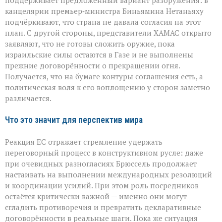
поддерживает предложенный вариант разоружения: в
канцелярии премьер‑министра Биньямина Нетаньяху
подчёркивают, что страна не давала согласия на этот
план. С другой стороны, представители ХАМАС открыто
заявляют, что не готовы сложить оружие, пока
израильские силы остаются в Газе и не выполнены
прежние договорённости о прекращении огня.
Получается, что на бумаге контуры соглашения есть, а
политическая воля к его воплощению у сторон заметно
различается.
Что это значит для перспектив мира
Реакция ЕС отражает стремление удержать
переговорный процесс в конструктивном русле: даже
при очевидных разногласиях Брюссель продолжает
настаивать на выполнении международных резолюций
и координации усилий. При этом роль посредников
остаётся критически важной — именно они могут
сгладить противоречия и превратить декларативные
договорённости в реальные шаги. Пока же ситуация