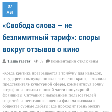
07
АВГ
«Свобода слова — не
безлимитный тариф»: споры
вокруг отзывов о кино
к
"Наша газета"
59
Комментарии
отключены
записи
«Свобода
«Когда критика превращается в трибуну для нападок,
слова — не
безлимитный
государство вынуждено включать стоп‑кран», — заявила
тариф»:
представитель культурной сферы, комментируя волну
споры
штрафов за отзывы о новой части популярной
вокруг
отзывов
франшизы. Ситуация с наказанием пользователей
о
соцсетей за негативные оценки фильма вызвала в
кино
обществе бурные дебаты: где проходит грань между
личным мнением и нарушением правил, и не становится