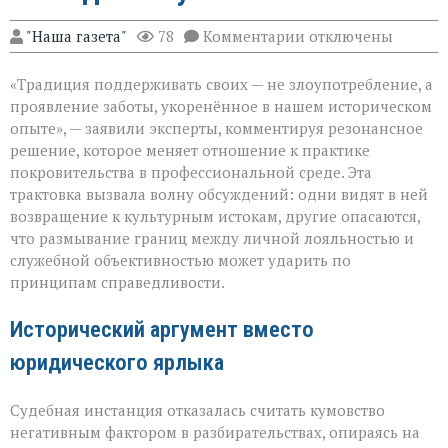
к
"Наша газета"
78
Комментарии
отключены
записи
«Семья — это
«Традиция поддерживать своих — не злоупотребление, а
не
только
проявление заботы, укоренённое в нашем историческом
опора,
опыте», — заявили эксперты, комментируя резонансное
но
решение, которое меняет отношение к практике
и
пропуск?» — о
покровительства в профессиональной среде. Эта
новом
трактовка вызвала волну обсуждений: одни видят в ней
взгляде
возвращение к культурным истокам, другие опасаются,
на
что размывание границ между личной лояльностью и
кумовство
служебной объективностью может ударить по
принципам справедливости.
Исторический аргумент вместо
юридического ярлыка
Судебная инстанция отказалась считать кумовство
негативным фактором в разбирательствах, опираясь на