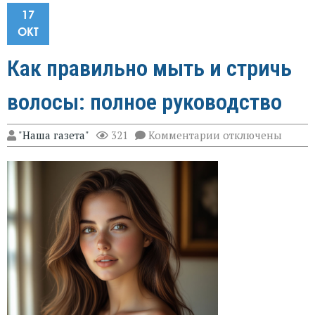
17
ОКТ
Как правильно мыть и стричь
волосы: полное руководство
к
"Наша газета"
321
Комментарии
отключены
записи
Как
правильно
мыть
и
стричь
волосы:
полное
руководство