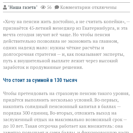
к
"Наша газета"
56
Комментарии
отключены
записи
Пенсия
«Хочу на пенсии жить достойно, а не считать копейки», —
мечты:
что
признаётся 45‑летний менеджер из Екатеринбурга, и эта
нужно,
мечта сегодня звучит всё чаще. Но чтобы пенсия
чтобы
действительно позволяла не экономить на главном,
получать
130
одних надежд мало: нужны чёткие расчёты и
тысяч
долгосрочная стратегия — и, как показывают эксперты,
рублей
путь к внушительной выплате лежит через высокий
заработок и продуманные решения.
Что стоит за суммой в 130 тысяч
Чтобы претендовать на страховую пенсию такого уровня,
придётся выполнить несколько условий. Во‑первых,
накопить солидный пенсионный капитал в баллах —
порядка 300 единиц. Во‑вторых, отложить выход на
заслуженный отдых на максимально возможный срок —
до 10 лет. Такая отсрочка работает как множитель: она
заметно повышает и сами баллы, и фиксированную часть