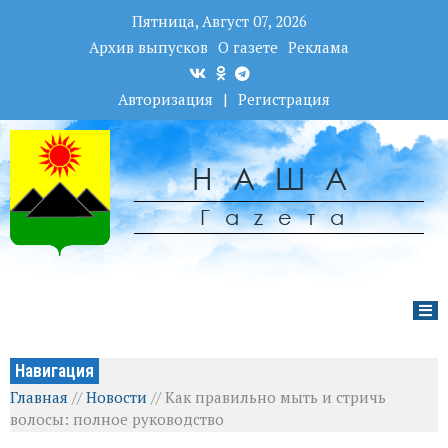
Пятница, Август 07, 2026
Архив выпусков
О газете
Реклама
Авторизация
|
Регистрация
НАША
Гаzета
Навигация
Главная
//
Новости
//
Как правильно мыть и стричь
волосы: полное руководство