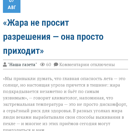
07
АВГ
«Жара не просит
разрешения — она просто
приходит»
к
"Наша газета"
60
Комментарии
отключены
записи
«Жара
«Мы привыкли думать, что главная опасность лета — это
не
просит
солнце, но настоящая угроза прячется в тишине: жара
разрешения — она
подкрадывается незаметно и бьёт по самым
просто
уязвимым», — говорит климатолог, напоминая, что
приходит»
экстремальная температура — это не просто дискомфорт,
а серьёзный риск для здоровья. В разных уголках мира
люди веками вырабатывали свои способы выживания в
пекле — и многие из этих приёмов сегодня могут
пригодиться и нам.