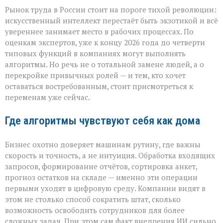
«ИИ
Рынок труда в России стоит на пороге тихой революции:
не
придёт
искусственный интеллект перестаёт быть экзотикой и всё
с
увереннее занимает место в рабочих процессах. По
табличкой
оценкам экспертов, уже к концу 2026 года до четверти
“вы
уволены” — он
типовых функций в компаниях могут выполнять
тихо
алгоритмы. Но речь не о тотальной замене людей, а о
перепишет
перекройке привычных ролей — и тем, кто хочет
правила
оставаться востребованным, стоит присмотреться к
игры»
переменам уже сейчас.
Где алгоритмы чувствуют себя как дома
Бизнес охотно доверяет машинам рутину, где важны
скорость и точность, а не интуиция. Обработка входящих
запросов, формирование отчётов, сортировка анкет,
прогноз остатков на складе — именно эти операции
первыми уходят в цифровую среду. Компании видят в
этом не столько способ сократить штат, сколько
возможность освободить сотрудников для более
сложных задач. При этом сам факт внедрения ИИ сильно