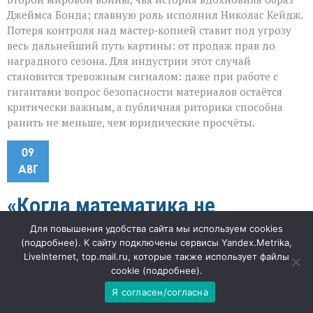
Джеймса Бонда; главную роль исполнил Николас Кейдж.
Потеря контроля над мастер‑копией ставит под угрозу
весь дальнейший путь картины: от продаж прав до
наградного сезона. Для индустрии этот случай
становится тревожным сигналом: даже при работе с
гигантами вопрос безопасности материалов остаётся
критически важным, а публичная риторика способна
ранить не меньше, чем юридические просчёты.
09
АВГ
«Когда математика не
Для повышения удобства сайта мы используем cookies
сходится: как система ловит
(
подробнее
). К сайту подключены сервисы Yandex.Metrika,
LiveInternet, top.mail.ru, которые также использует файлы
нарушения в молоке»
cookie (
подробнее
).
Я согласен/согласна
к
"Наша газета"
56
Комментарии
отключены