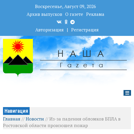
Воскресенье, Август 09, 2026
Архив выпусков
О газете
Реклама
Авторизация
|
Регистрация
НАША
Гаzета
Навигация
Главная
//
Новости
//
Из-за падения обломков БПЛА в
Ростовской области произошел пожар