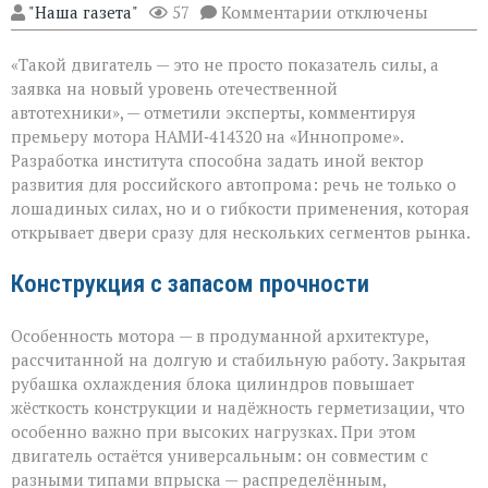
к
"Наша газета"
57
Комментарии
отключены
записи
«Мощный
«Такой двигатель — это не просто показатель силы, а
мотор — не
ради
заявка на новый уровень отечественной
цифр,
автотехники», — отметили эксперты, комментируя
а
премьеру мотора НАМИ‑414320 на «Иннопроме».
ради
возможностей»
Разработка института способна задать иной вектор
развития для российского автопрома: речь не только о
лошадиных силах, но и о гибкости применения, которая
открывает двери сразу для нескольких сегментов рынка.
Конструкция с запасом прочности
Особенность мотора — в продуманной архитектуре,
рассчитанной на долгую и стабильную работу. Закрытая
рубашка охлаждения блока цилиндров повышает
жёсткость конструкции и надёжность герметизации, что
особенно важно при высоких нагрузках. При этом
двигатель остаётся универсальным: он совместим с
разными типами впрыска — распределённым,