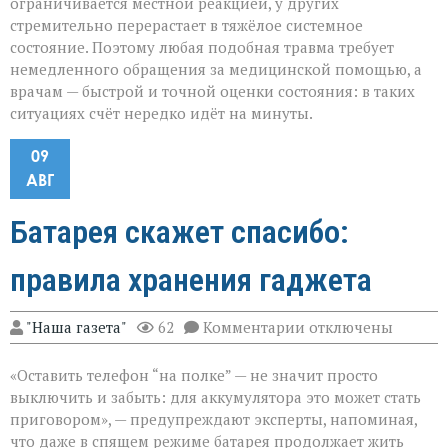
ограничивается местной реакцией, у других
стремительно перерастает в тяжёлое системное
состояние. Поэтому любая подобная травма требует
немедленного обращения за медицинской помощью, а
врачам — быстрой и точной оценки состояния: в таких
ситуациях счёт нередко идёт на минуты.
09
АВГ
Батарея скажет спасибо:
правила хранения гаджета
к
"Наша газета"
62
Комментарии
отключены
записи
Батарея
«Оставить телефон “на полке” — не значит просто
скажет
спасибо:
выключить и забыть: для аккумулятора это может стать
правила
приговором», — предупреждают эксперты, напоминая,
хранения
что даже в спящем режиме батарея продолжает жить
гаджета