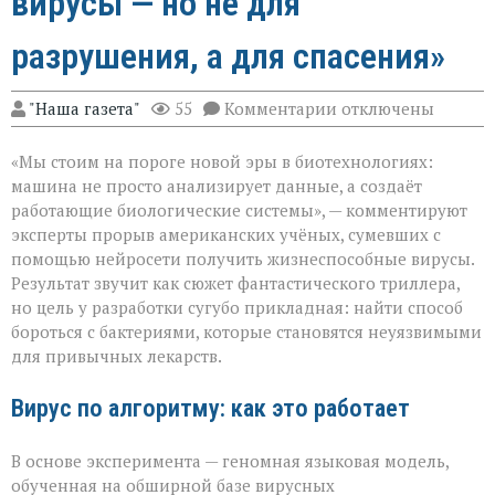
вирусы — но не для
разрушения, а для спасения»
к
"Наша газета"
55
Комментарии
отключены
записи
«ИИ
«Мы стоим на пороге новой эры в биотехнологиях:
научился
писать
машина не просто анализирует данные, а создаёт
вирусы — но
работающие биологические системы», — комментируют
не
эксперты прорыв американских учёных, сумевших с
для
разрушения,
помощью нейросети получить жизнеспособные вирусы.
а
Результат звучит как сюжет фантастического триллера,
для
но цель у разработки сугубо прикладная: найти способ
спасения»
бороться с бактериями, которые становятся неуязвимыми
для привычных лекарств.
Вирус по алгоритму: как это работает
В основе эксперимента — геномная языковая модель,
обученная на обширной базе вирусных