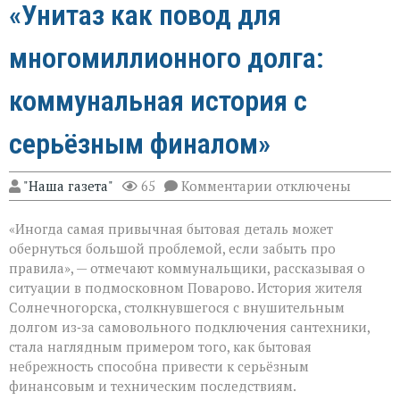
«Унитаз как повод для
многомиллионного долга:
коммунальная история с
серьёзным финалом»
к
"Наша газета"
65
Комментарии
отключены
записи
«Унитаз
«Иногда самая привычная бытовая деталь может
как
повод
обернуться большой проблемой, если забыть про
для
правила», — отмечают коммунальщики, рассказывая о
многомиллионног
ситуации в подмосковном Поварово. История жителя
долга:
коммунальная
Солнечногорска, столкнувшегося с внушительным
история
долгом из‑за самовольного подключения сантехники,
с
стала наглядным примером того, как бытовая
серьёзным
небрежность способна привести к серьёзным
финалом»
финансовым и техническим последствиям.