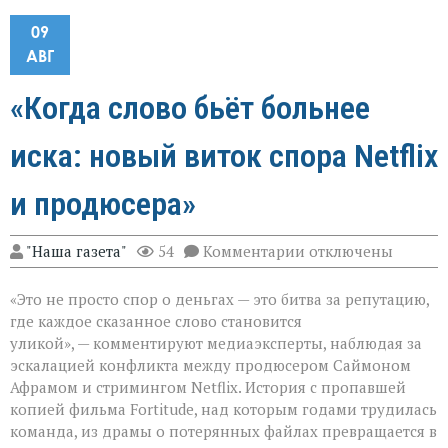
09
АВГ
«Когда слово бьёт больнее
иска: новый виток спора Netflix
и продюсера»
к
"Наша газета"
54
Комментарии
отключены
записи
«Когда
«Это не просто спор о деньгах — это битва за репутацию,
слово
бьёт
где каждое сказанное слово становится
больнее
уликой», — комментируют медиаэксперты, наблюдая за
иска:
эскалацией конфликта между продюсером Саймоном
новый
виток
Афрамом и стримингом Netflix. История с пропавшей
спора
копией фильма Fortitude, над которым годами трудилась
Netflix
команда, из драмы о потерянных файлах превращается в
и