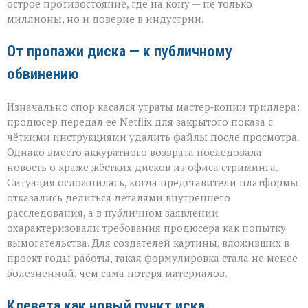
острое противостояние, где на кону — не только
продюсера»
миллионы, но и доверие в индустрии.
От пропажи диска — к публичному
обвинению
Изначально спор касался утраты мастер‑копии триллера:
продюсер передал её Netflix для закрытого показа с
чёткими инструкциями удалить файлы после просмотра.
Однако вместо аккуратного возврата последовала
новость о краже жёстких дисков из офиса стриминга.
Ситуация осложнилась, когда представители платформы
отказались делиться деталями внутреннего
расследования, а в публичном заявлении
охарактеризовали требования продюсера как попытку
вымогательства. Для создателей картины, вложивших в
проект годы работы, такая формулировка стала не менее
болезненной, чем сама потеря материалов.
Клевета как новый пункт иска