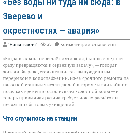
«Без воды ни туда ни сюда: в
Зверево и
окрестностях — авария»
к
"Наша газета"
59
Комментарии
отключены
записи
«Без
«Когда из крана перестаёт идти вода, бытовые мелочи
воды
ни
сразу превращаются в серьёзную задачу», — говорят
туда
жители Зверево, столкнувшиеся с вынужденным
ни
перерывом в водоснабжении. Из‑за срочного ремонта на
сюда:
в
насосной станции тысячи людей в городе и ближайших
Зверево
посёлках временно остались без холодной воды — и
и
теперь привычная рутина требует новых расчётов и
окрестностях — ава
небольших бытовых ухищрений.
Что случилось на станции
Причиной перебоев стали аварийные работы на