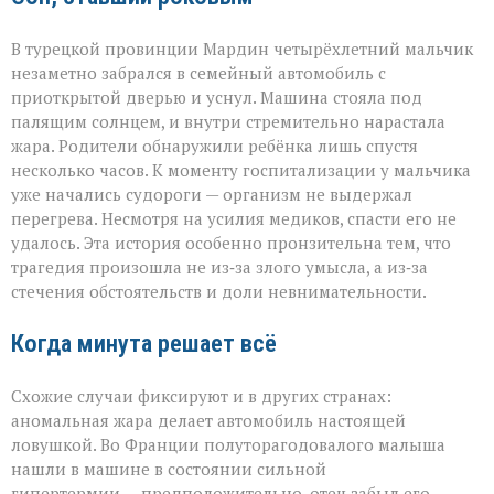
В турецкой провинции Мардин четырёхлетний мальчик
незаметно забрался в семейный автомобиль с
приоткрытой дверью и уснул. Машина стояла под
палящим солнцем, и внутри стремительно нарастала
жара. Родители обнаружили ребёнка лишь спустя
несколько часов. К моменту госпитализации у мальчика
уже начались судороги — организм не выдержал
перегрева. Несмотря на усилия медиков, спасти его не
удалось. Эта история особенно пронзительна тем, что
трагедия произошла не из‑за злого умысла, а из‑за
стечения обстоятельств и доли невнимательности.
Когда минута решает всё
Схожие случаи фиксируют и в других странах:
аномальная жара делает автомобиль настоящей
ловушкой. Во Франции полуторагодовалого малыша
нашли в машине в состоянии сильной
гипертермии — предположительно, отец забыл его,