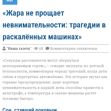
АВГ
«Жара не прощает
невнимательности: трагедии в
раскалённых машинах»
к
"Наша газета"
68
Комментарии
отключены
записи
«Жара
«Секунды рассеянности могут обернуться
не
прощает
непоправимым горем», — говорят эксперты по детской
невнимательности
безопасности, комментируя череду трагедий, когда дети
трагедии
гибли в перегретых автомобилях. Эти истории звучат как
в
раскалённых
горькие предупреждения: даже короткая
машинах»
невнимательность в жаркий день способна привести к
катастрофе, а температура в салоне машины растёт
пугающе быстро.
Сон, ставший роковым