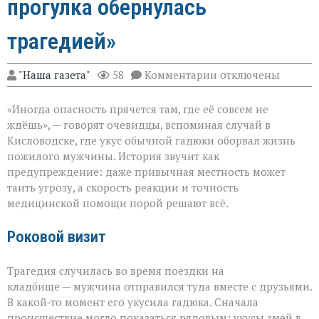
прогулка обернулась
трагедией»
к
"Наша газета"
58
Комментарии
отключены
записи
«Тихий
«Иногда опасность прячется там, где её совсем не
укус:
как
ждёшь», — говорят очевидцы, вспоминая случай в
обычная
Кисловодске, где укус обычной гадюки оборвал жизнь
прогулка
пожилого мужчины. История звучит как
обернулась
трагедией»
предупреждение: даже привычная местность может
таить угрозу, а скорость реакции и точность
медицинской помощи порой решают всё.
Роковой визит
Трагедия случилась во время поездки на
кладбище — мужчина отправился туда вместе с друзьями.
В какой‑то момент его укусила гадюка. Сначала
происшествие могло показаться рядовым: укусы змей в