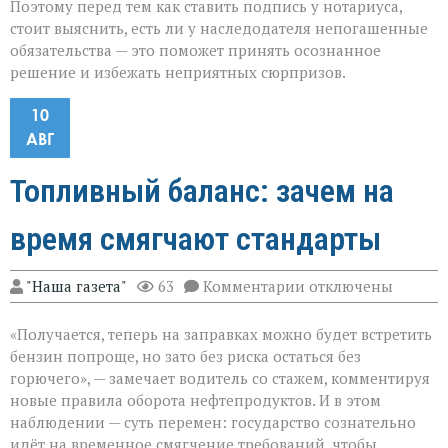
Поэтому перед тем как ставить подпись у нотариуса,
стоит выяснить, есть ли у наследодателя непогашенные
обязательства — это поможет принять осознанное
решение и избежать неприятных сюрпризов.
10
АВГ
Топливный баланс: зачем на
время смягчают стандарты
к
"Наша газета"
63
Комментарии
отключены
записи
Топливный
«Получается, теперь на заправках можно будет встретить
баланс:
зачем
бензин попроще, но зато без риска остаться без
на
горючего», — замечает водитель со стажем, комментируя
время
новые правила оборота нефтепродуктов. И в этом
смягчают
стандарты
наблюдении — суть перемен: государство сознательно
идёт на временное смягчение требований, чтобы