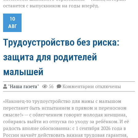
останется с выпускником на годы вперёд.
10
АВГ
Трудоустройство без риска:
защита для родителей
малышей
к
"Наша газета"
56
Комментарии
отключены
записи
Трудоустройство
«Наконец‑то трудоустройство для мамы с малышом
без
риска:
перестанет быть испытанием в прямом и переносном
защита
смысле!» — с облегчением говорит молодая женщина,
для
собираясь выйти из отпуска по уходу за ребёнком. И её
родителей
малышей
радость вполне обоснованна: с 1 сентября 2026 года в
России начнёт действовать важная трудовая гарантия,