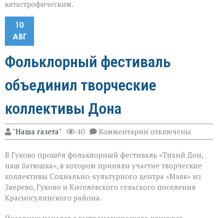
катастрофическим.
10
АВГ
Фольклорный фестиваль
объединил творческие
коллективы Дона
к
"Наша газета"
40
Комментарии
отключены
записи
Фольклорный
В Гуково прошёл фольклорный фестиваль «Тихий Дон,
фестиваль
объединил
наш батюшка», в котором приняли участие творческие
творческие
коллективы Социально-культурного центра «Маяк» из
коллективы
Зверево, Гуково и Киселёвского сельского поселения
Дона
Красносулинского района.