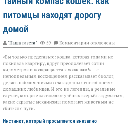
Тайный компас кошек: как
питомцы находят дорогу
домой
к
"Наша газета"
59
Комментарии
отключены
записи
Тайный
«Вы только представьте: кошка, которая годами не
компас
кошек:
покидала квартиру, вдруг преодолевает сотни
как
километров и возвращается к хозяевам!» — с
питомцы
неподдельным восхищением рассказывает биолог,
находят
дорогу
делясь наблюдениями о загадочных способностях
домой
домашних любимцев. И это не легенды, а реальные
случаи, которые заставляют учёных всерьёз задуматься,
какие скрытые механизмы помогают животным не
сбиться с пути.
Инстинкт, который просыпается внезапно