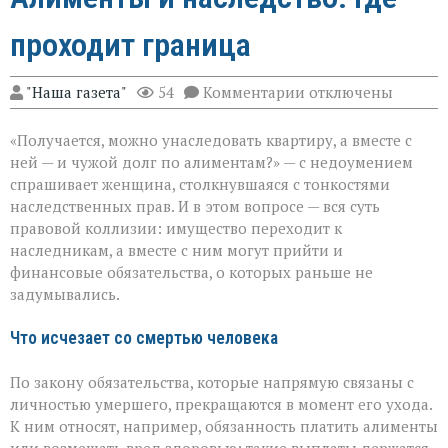
проходит граница
к
"Наша газета"
54
Комментарии
отключены
записи
Алименты
«Получается, можно унаследовать квартиру, а вместе с
и
наследство:
ней — и чужой долг по алиментам?» — с недоумением
где
спрашивает женщина, столкнувшаяся с тонкостями
проходит
наследственных прав. И в этом вопросе — вся суть
граница
правовой коллизии: имущество переходит к
наследникам, а вместе с ним могут прийти и
финансовые обязательства, о которых раньше не
задумывались.
Что исчезает со смертью человека
По закону обязательства, которые напрямую связаны с
личностью умершего, прекращаются в момент его ухода.
К ним относят, например, обязанность платить алименты