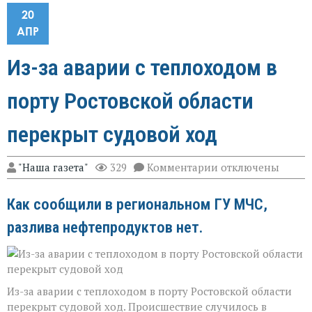
20
АПР
Из-за аварии с теплоходом в
порту Ростовской области
перекрыт судовой ход
к
"Наша газета"
329
Комментарии
отключены
записи
Из-
Как сообщили в региональном ГУ МЧС,
за
аварии
разлива нефтепродуктов нет.
с
теплоходом
в
порту
Ростовской
области
Из-за аварии с теплоходом в порту Ростовской области
перекрыт
перекрыт судовой ход. Происшествие случилось в
судовой