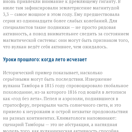
вновь привлекли внимание к дремлющему гиганту. В
июле там зафиксировали землетрясение магнитудой
3,3 — самое мощное в этом году. Ему предшествовала
серия из одиннадцати более слабых колебаний. Для
специалистов такие подвижки — не просто рядовая
активность, а повод внимательнее следить за состоянием
магматической системы: они могут быть признаком того,
что вулкан ведёт себя активнее, чем ожидалось.
Уроки прошлого: когда лето исчезает
Исторический пример показывает, насколько
серьёзными могут быть последствия. Извержение
вулкана Тамбора в 1815 году спровоцировало глобальное
похолодание, из‑за которого 1816 год вошёл в летописи
как «год без лета». Пепел и аэрозоли, поднявшиеся в
стратосферу, перекрыли часть солнечного света, и это
привело к неурожаям и острой нехватке продовольствия
на разных континентах. Климатологи напоминают:
сценарий Тамборы — это не абстракция, а наглядная
модель того, как вулканическая активность способна