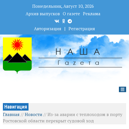
Понедельник, Август 10, 2026
Архив выпусков
О газете
Реклама
Авторизация
|
Регистрация
НАША
Гаzета
Навигация
Главная
//
Новости
//
Из-за аварии с теплоходом в порту
Ростовской области перекрыт судовой ход