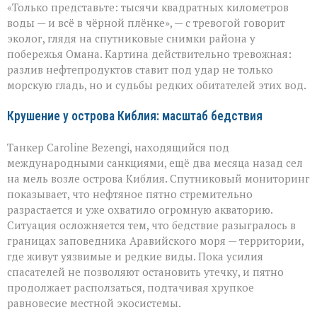
«Только представьте: тысячи квадратных километров
в
море:
воды — и всё в чёрной плёнке», — с тревогой говорит
угроза
эколог, глядя на спутниковые снимки района у
для
побережья Омана. Картина действительно тревожная:
хрупкой
природы
разлив нефтепродуктов ставит под удар не только
морскую гладь, но и судьбы редких обитателей этих вод.
Крушение у острова Киблия: масштаб бедствия
Танкер Caroline Bezengi, находящийся под
международными санкциями, ещё два месяца назад сел
на мель возле острова Киблия. Спутниковый мониторинг
показывает, что нефтяное пятно стремительно
разрастается и уже охватило огромную акваторию.
Ситуация осложняется тем, что бедствие разыгралось в
границах заповедника Аравийского моря — территории,
где живут уязвимые и редкие виды. Пока усилия
спасателей не позволяют остановить утечку, и пятно
продолжает расползаться, подтачивая хрупкое
равновесие местной экосистемы.