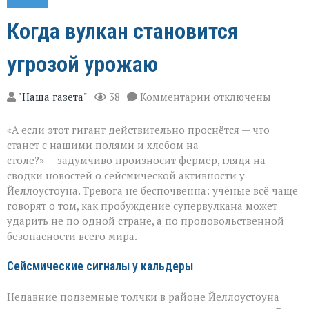
Когда вулкан становится
угрозой урожаю
к
"Наша газета"
38
Комментарии
отключены
записи
Когда
«А если этот гигант действительно проснётся — что
вулкан
становится
станет с нашими полями и хлебом на
угрозой
столе?» — задумчиво произносит фермер, глядя на
урожаю
сводки новостей о сейсмической активности у
Йеллоустоуна. Тревога не беспочвенна: учёные всё чаще
говорят о том, как пробуждение супервулкана может
ударить не по одной стране, а по продовольственной
безопасности всего мира.
Сейсмические сигналы у кальдеры
Недавние подземные толчки в районе Йеллоустоуна