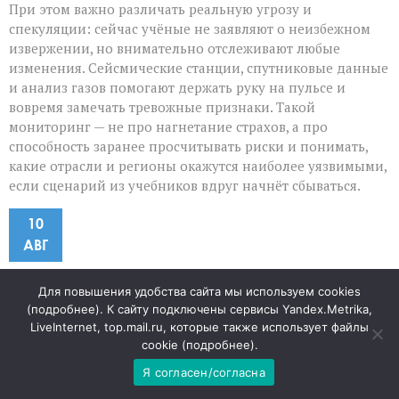
При этом важно различать реальную угрозу и
спекуляции: сейчас учёные не заявляют о неизбежном
извержении, но внимательно отслеживают любые
изменения. Сейсмические станции, спутниковые данные
и анализ газов помогают держать руку на пульсе и
вовремя замечать тревожные признаки. Такой
мониторинг — не про нагнетание страхов, а про
способность заранее просчитывать риски и понимать,
какие отрасли и регионы окажутся наиболее уязвимыми,
если сценарий из учебников вдруг начнёт сбываться.
10
АВГ
Что ждёт школьников с
Для повышения удобства сайта мы используем cookies
(
подробнее
). К сайту подключены сервисы Yandex.Metrika,
1 сентября: новые акценты в
LiveInternet, top.mail.ru, которые также использует файлы
cookie (
подробнее
).
учёбе
Я согласен/согласна