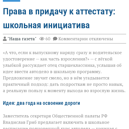
Права в придачу к аттестату:
школьная инициатива
к
"Наша газета"
60
Комментарии
отключены
записи
Права
«А что, если к выпускному наряду сразу и водительское
в
придачу
удостоверение — как часть взросления?» — с лёгкой
к
улыбкой рассуждает отец старшеклассника, услышав об
аттестату:
идее ввести автодело в школьную программу.
школьная
инициатива
Предложение звучит смело, но в нём угадывается
практичный подход: дать подросткам не просто навык,
а реальную пользу к моменту выхода во взрослую жизнь.
Идея: два года на освоение дороги
Заместитель секретаря Общественной палаты РФ
Владислав Гриб предлагает включить в школьное
расписание полноценный курс автодела — начиная с