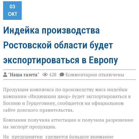
03
ОКТ
Индейка производства
Ростовской области будет
экспортироваться в Европу
к
"Наша газета"
428
Комментарии
отключены
записи
Индейка
Продукция комплекса по производству мяса индейки
производства
Ростовской
компании «Индюшкин двор» будет экспортироваться в
области
Боснию и Герцеговину, сообщается на официальном
будет
сайте донского правительства.
экспортироваться
в
Компания получила аттестации и получила разрешение
Европу
на экспорт продукции.
На предприятии уделяется большое внимание