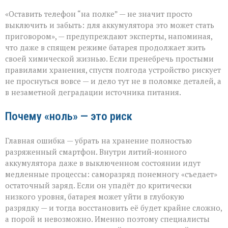
Батарея
«Оставить телефон “на полке” — не значит просто
скажет
спасибо:
выключить и забыть: для аккумулятора это может стать
правила
приговором», — предупреждают эксперты, напоминая,
хранения
что даже в спящем режиме батарея продолжает жить
гаджета
своей химической жизнью. Если пренебречь простыми
правилами хранения, спустя полгода устройство рискует
не проснуться вовсе — и дело тут не в поломке деталей, а
в незаметной деградации источника питания.
Почему «ноль» — это риск
Главная ошибка — убрать на хранение полностью
разряженный смартфон. Внутри литий‑ионного
аккумулятора даже в выключенном состоянии идут
медленные процессы: саморазряд понемногу «съедает»
остаточный заряд. Если он упадёт до критически
низкого уровня, батарея может уйти в глубокую
разрядку — и тогда восстановить её будет крайне сложно,
а порой и невозможно. Именно поэтому специалисты