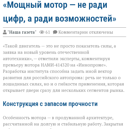
«Мощный мотор — не ради
цифр, а ради возможностей»
к
"Наша газета"
61
Комментарии
отключены
записи
«Мощный
«Такой двигатель — это не просто показатель силы, а
мотор — не
ради
заявка на новый уровень отечественной
цифр,
автотехники», — отметили эксперты, комментируя
а
премьеру мотора НАМИ‑414320 на «Иннопроме».
ради
возможностей»
Разработка института способна задать иной вектор
развития для российского автопрома: речь не только о
лошадиных силах, но и о гибкости применения, которая
открывает двери сразу для нескольких сегментов рынка.
Конструкция с запасом прочности
Особенность мотора — в продуманной архитектуре,
рассчитанной на долгую и стабильную работу. Закрытая