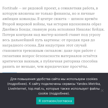
Fortitude — не рядовой проект, а семилетняя работа, в
которую вложены не только финансы, но и личные
амбиции команды. В центре сюжета — шпион времён
Второй мировой войны, чья история вдохновила образ
Джеймса Бонда; главную роль исполнил Николас Кейдж.
Потеря контроля над мастер‑копией ставит под угрозу
весь дальнейший путь картины: от продаж прав до
наградного сезона. Для индустрии этот случай
становится тревожным сигналом: даже при работе с
гигантами вопрос безопасности материалов остаётся
критически важным, а публичная риторика способна
ранить не меньше, чем юридические просчёты.
09
Для повышения удобства сайта мы используем cookies
АВГ
(
подробнее
). К сайту подключены сервисы Yandex.Metrika,
LiveInternet, top.mail.ru, которые также использует файлы
«Когда математика не
cookie (
подробнее
).
Я согласен/согласна
сходится: как система ловит