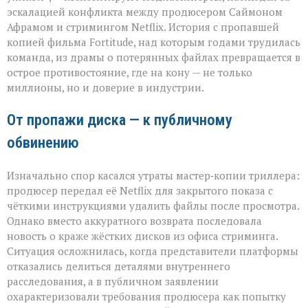
иска:
эскалацией конфликта между продюсером Саймоном
новый
виток
Афрамом и стримингом Netflix. История с пропавшей
спора
копией фильма Fortitude, над которым годами трудилась
Netflix
команда, из драмы о потерянных файлах превращается в
и
острое противостояние, где на кону — не только
продюсера»
миллионы, но и доверие в индустрии.
От пропажи диска — к публичному
обвинению
Изначально спор касался утраты мастер‑копии триллера:
продюсер передал её Netflix для закрытого показа с
чёткими инструкциями удалить файлы после просмотра.
Однако вместо аккуратного возврата последовала
новость о краже жёстких дисков из офиса стриминга.
Ситуация осложнилась, когда представители платформы
отказались делиться деталями внутреннего
расследования, а в публичном заявлении
охарактеризовали требования продюсера как попытку