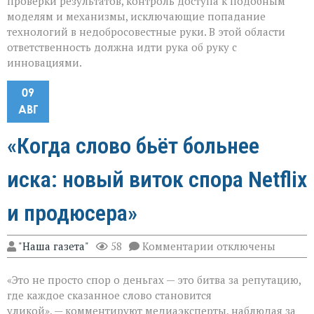
проверки результатов, контроль доступа к подобным
моделям и механизмы, исключающие попадание
технологий в недобросовестные руки. В этой области
ответственность должна идти рука об руку с
инновациями.
09
АВГ
«Когда слово бьёт больнее
иска: новый виток спора Netflix
и продюсера»
к
"Наша газета"
58
Комментарии
отключены
записи
«Когда
«Это не просто спор о деньгах — это битва за репутацию,
слово
бьёт
где каждое сказанное слово становится
больнее
уликой», — комментируют медиаэксперты, наблюдая за