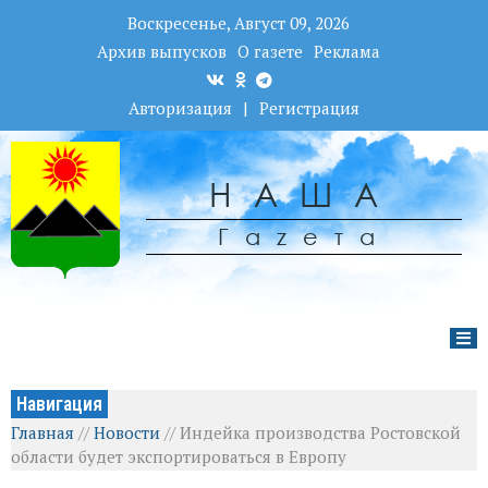
Воскресенье, Август 09, 2026
Архив выпусков
О газете
Реклама
Авторизация
|
Регистрация
НАША
Гаzета
Навигация
Главная
//
Новости
//
Индейка производства Ростовской
области будет экспортироваться в Европу