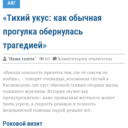
АВГ
«Тихий укус: как обычная
прогулка обернулась
трагедией»
к
"Наша газета"
60
Комментарии
отключены
записи
«Тихий
«Иногда опасность прячется там, где её совсем не
укус:
как
ждёшь», — говорят очевидцы, вспоминая случай в
обычная
Кисловодске, где укус обычной гадюки оборвал жизнь
прогулка
пожилого мужчины. История звучит как
обернулась
трагедией»
предупреждение: даже привычная местность может
таить угрозу, а скорость реакции и точность
медицинской помощи порой решают всё.
Роковой визит