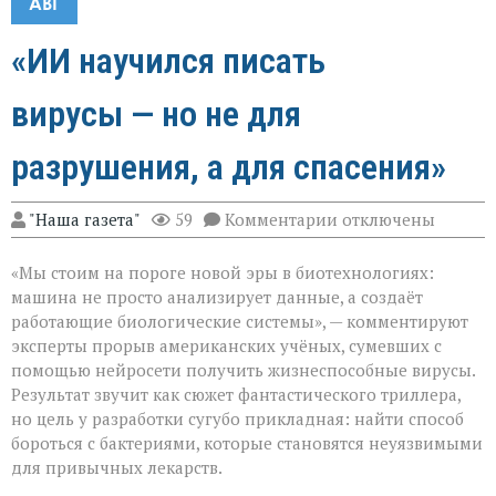
АВГ
«ИИ научился писать
вирусы — но не для
разрушения, а для спасения»
к
"Наша газета"
59
Комментарии
отключены
записи
«ИИ
«Мы стоим на пороге новой эры в биотехнологиях:
научился
писать
машина не просто анализирует данные, а создаёт
вирусы — но
работающие биологические системы», — комментируют
не
эксперты прорыв американских учёных, сумевших с
для
разрушения,
помощью нейросети получить жизнеспособные вирусы.
а
Результат звучит как сюжет фантастического триллера,
для
но цель у разработки сугубо прикладная: найти способ
спасения»
бороться с бактериями, которые становятся неуязвимыми
для привычных лекарств.