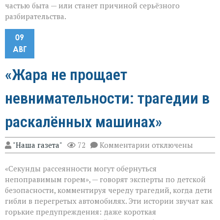
частью быта — или станет причиной серьёзного
разбирательства.
09
АВГ
«Жара не прощает
невнимательности: трагедии в
раскалённых машинах»
к
"Наша газета"
72
Комментарии
отключены
записи
«Жара
«Секунды рассеянности могут обернуться
не
прощает
непоправимым горем», — говорят эксперты по детской
невнимательности
безопасности, комментируя череду трагедий, когда дети
трагедии
гибли в перегретых автомобилях. Эти истории звучат как
в
раскалённых
горькие предупреждения: даже короткая
машинах»