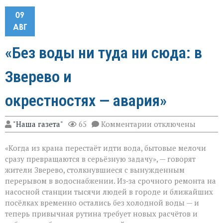
09
АВГ
«Без воды ни туда ни сюда: в
Зверево и
окрестностях — авария»
к
"Наша газета"
65
Комментарии
отключены
записи
«Без
«Когда из крана перестаёт идти вода, бытовые мелочи
воды
ни
сразу превращаются в серьёзную задачу», — говорят
туда
жители Зверево, столкнувшиеся с вынужденным
ни
перерывом в водоснабжении. Из‑за срочного ремонта на
сюда:
в
насосной станции тысячи людей в городе и ближайших
Зверево
посёлках временно остались без холодной воды — и
и
теперь привычная рутина требует новых расчётов и
окрестностях — ава