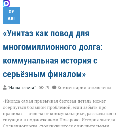
09
АВГ
«Унитаз как повод для
многомиллионного долга:
коммунальная история с
серьёзным финалом»
к
"Наша газета"
79
Комментарии
отключены
записи
«Унитаз
«Иногда самая привычная бытовая деталь может
как
повод
обернуться большой проблемой, если забыть про
для
правила», — отмечают коммунальщики, рассказывая о
многомиллионног
ситуации в подмосковном Поварово. История жителя
долга:
коммунальная
Солнечногорска, столкнувшегося с внушительным