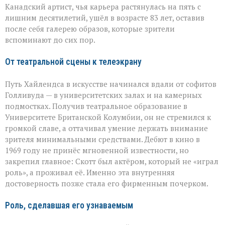
Скотт
Канадский артист, чья карьера растянулась на пять с
Хайлендс
лишним десятилетий, ушёл в возрасте 83 лет, оставив
после себя галерею образов, которые зрители
вспоминают до сих пор.
От театральной сцены к телеэкрану
Путь Хайлендса в искусстве начинался вдали от софитов
Голливуда — в университетских залах и на камерных
подмостках. Получив театральное образование в
Университете Британской Колумбии, он не стремился к
громкой славе, а оттачивал умение держать внимание
зрителя минимальными средствами. Дебют в кино в
1969 году не принёс мгновенной известности, но
закрепил главное: Скотт был актёром, который не «играл
роль», а проживал её. Именно эта внутренняя
достоверность позже стала его фирменным почерком.
Роль, сделавшая его узнаваемым