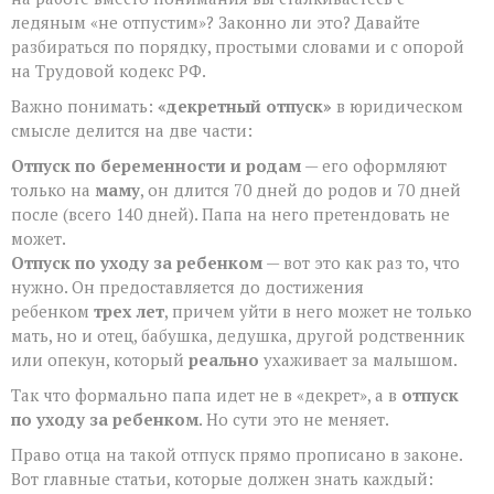
ребенком?
ледяным «не отпустим»? Законно ли это? Давайте
разбираться по порядку, простыми словами и с опорой
на Трудовой кодекс РФ.
Важно понимать:
«декретный отпуск»
в юридическом
смысле делится на две части:
Отпуск по беременности и родам
— его оформляют
только на
маму
, он длится 70 дней до родов и 70 дней
после (всего 140 дней). Папа на него претендовать не
может.
Отпуск по уходу за ребенком
— вот это как раз то, что
нужно. Он предоставляется до достижения
ребенком
трех лет
, причем уйти в него может не только
мать, но и отец, бабушка, дедушка, другой родственник
или опекун, который
реально
ухаживает за малышом.
Так что формально папа идет не в «декрет», а в
отпуск
по уходу за ребенком
. Но сути это не меняет.
Право отца на такой отпуск прямо прописано в законе.
Вот главные статьи, которые должен знать каждый: