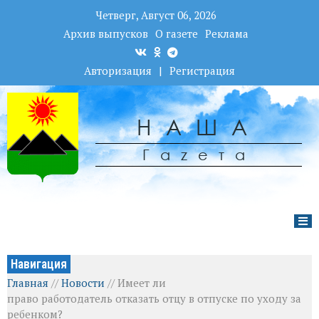
Четверг, Август 06, 2026
Архив выпусков
О газете
Реклама
Авторизация
|
Регистрация
НАША
Гаzета
Навигация
Главная
//
Новости
//
Имеет ли
право работодатель отказать отцу в отпуске по уходу за
ребенком?