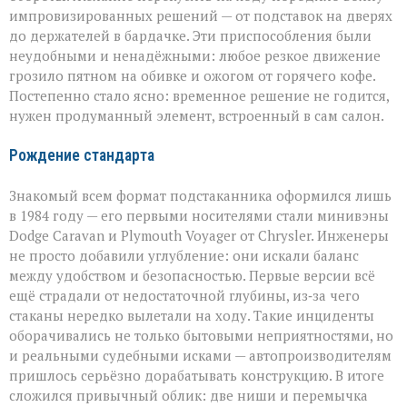
импровизированных решений — от подставок на дверях
до держателей в бардачке. Эти приспособления были
неудобными и ненадёжными: любое резкое движение
грозило пятном на обивке и ожогом от горячего кофе.
Постепенно стало ясно: временное решение не годится,
нужен продуманный элемент, встроенный в сам салон.
Рождение стандарта
Знакомый всем формат подстаканника оформился лишь
в 1984 году — его первыми носителями стали минивэны
Dodge Caravan и Plymouth Voyager от Chrysler. Инженеры
не просто добавили углубление: они искали баланс
между удобством и безопасностью. Первые версии всё
ещё страдали от недостаточной глубины, из‑за чего
стаканы нередко вылетали на ходу. Такие инциденты
оборачивались не только бытовыми неприятностями, но
и реальными судебными исками — автопроизводителям
пришлось серьёзно дорабатывать конструкцию. В итоге
сложился привычный облик: две ниши и перемычка