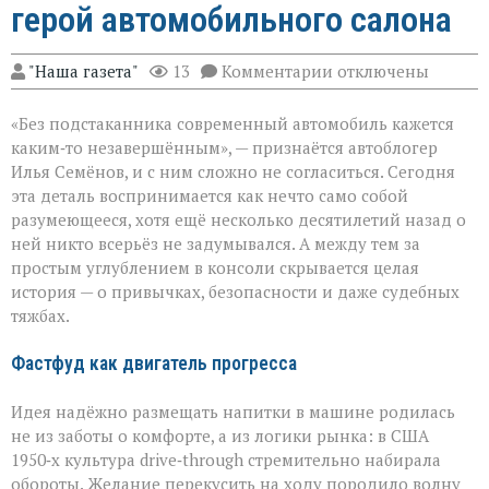
герой автомобильного салона
к
"Наша газета"
13
Комментарии
отключены
записи
Подстаканник:
«Без подстаканника современный автомобиль кажется
незаметный
герой
каким‑то незавершённым», — признаётся автоблогер
автомобильного
Илья Семёнов, и с ним сложно не согласиться. Сегодня
салона
эта деталь воспринимается как нечто само собой
разумеющееся, хотя ещё несколько десятилетий назад о
ней никто всерьёз не задумывался. А между тем за
простым углублением в консоли скрывается целая
история — о привычках, безопасности и даже судебных
тяжбах.
Фастфуд как двигатель прогресса
Идея надёжно размещать напитки в машине родилась
не из заботы о комфорте, а из логики рынка: в США
1950‑х культура drive‑through стремительно набирала
обороты. Желание перекусить на ходу породило волну