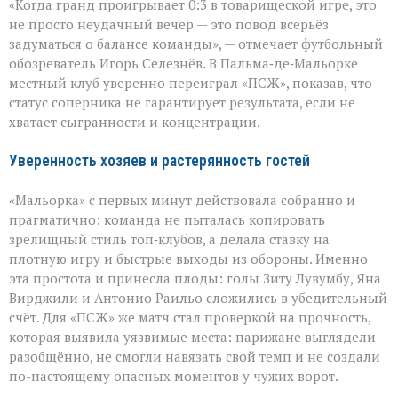
«Когда гранд проигрывает 0:3 в товарищеской игре, это
сюрприз
в
не просто неудачный вечер — это повод всерьёз
Пальме:
задуматься о балансе команды», — отмечает футбольный
«Мальорка»
обозреватель Игорь Селезнёв. В Пальма‑де‑Мальорке
преподала
урок
местный клуб уверенно переиграл «ПСЖ», показав, что
«ПСЖ»
статус соперника не гарантирует результата, если не
хватает сыгранности и концентрации.
Уверенность хозяев и растерянность гостей
«Мальорка» с первых минут действовала собранно и
прагматично: команда не пыталась копировать
зрелищный стиль топ‑клубов, а делала ставку на
плотную игру и быстрые выходы из обороны. Именно
эта простота и принесла плоды: голы Зиту Лувумбу, Яна
Вирджили и Антонио Раильо сложились в убедительный
счёт. Для «ПСЖ» же матч стал проверкой на прочность,
которая выявила уязвимые места: парижане выглядели
разобщённо, не смогли навязать свой темп и не создали
по-настоящему опасных моментов у чужих ворот.