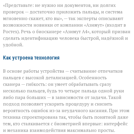
«Теперь
«Представьте: не нужно ни документов, ни долгих
личность
подтвердят
проверок — достаточно приложить пальцы, и система
за
мгновенно скажет, кто вы», — так эксперты описывают
секунды»:
возможности новинки от компании «Азимут» (входит в
новый
биосканер
Ростех). Речь о биосканере «Азимут А4», который призван
от
сделать идентификацию человека быстрой, надёжной и
«Азимута»
удобной.
Как устроена технология
В основе работы устройства — считывание отпечатков
пальцев с высокой детализацией. Особенность
сканера — гибкость: он умеет обрабатывать сразу
несколько пальцев, будь то четыре пальца одной руки
либо пара больших — в зависимости от задачи. Такой
подход позволяет ускорить процедуру и снизить
вероятность ошибок из‑за неудачного касания. При этом
техника спроектирована так, чтобы быть понятной даже
тем, кто сталкивается с биометрией впервые: интерфейс
и механика взаимодействия максимально просты.