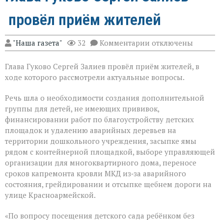
провёл приём жителей
к
"Наша газета"
32
Комментарии
отключены
записи
Глава
Глава Гуково Сергей Залиев провёл приём жителей, в
Гуково
Сергей
ходе которого рассмотрели актуальные вопросы.
Залиев
провёл
Речь шла о необходимости создания дополнительной
приём
группы для детей, не имеющих прививок,
жителей
финансировании работ по благоустройству детских
площадок и удалению аварийных деревьев на
территории дошкольного учреждения, засыпке ямы
рядом с контейнерной площадкой, выборе управляющей
организации для многоквартирного дома, переносе
сроков капремонта кровли МКД из‑за аварийного
состояния, грейдировании и отсыпке щебнем дороги на
улице Красноармейской.
«По вопросу посещения детского сада ребёнком без