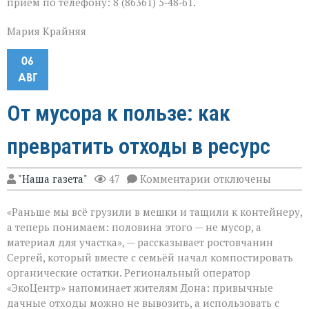
приём по телефону: 8 (86361) 5‑48‑61.
Мария Крайняя
06
АВГ
От мусора к пользе: как
превратить отходы в ресурс
к
"Наша газета"
47
Комментарии
отключены
записи
От
«Раньше мы всё грузили в мешки и тащили к контейнеру,
мусора
к
а теперь понимаем: половина этого — не мусор, а
пользе:
материал для участка», — рассказывает ростовчанин
как
Сергей, который вместе с семьёй начал компостировать
превратить
отходы
органические остатки. Региональный оператор
в
«ЭкоЦентр» напоминает жителям Дона: привычные
ресурс
дачные отходы можно не вывозить, а использовать с