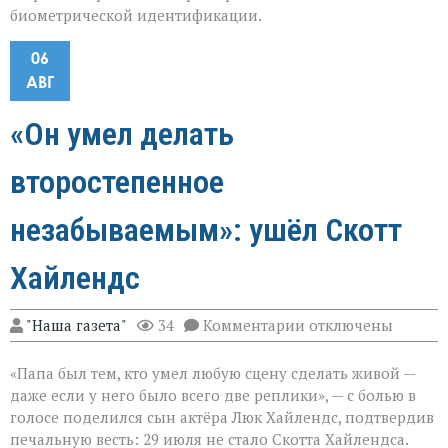
биометрической идентификации.
06
АВГ
«Он умел делать
второстепенное
незабываемым»: ушёл Скотт
Хайлендс
к
"Наша газета"
34
Комментарии
отключены
записи
«Он
«Папа был тем, кто умел любую сцену сделать живой —
умел
делать
даже если у него было всего две реплики», — с болью в
второстепенное
голосе поделился сын актёра Люк Хайлендс, подтвердив
незабываемым»:
печальную весть: 29 июля не стало Скотта Хайлендса.
ушёл