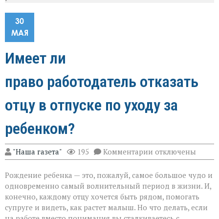
30
МАЯ
Имеет ли
право работодатель отказать
отцу в отпуске по уходу за
ребенком?
к
"Наша газета"
195
Комментарии
отключены
записи
Имеет
Рождение ребенка — это, пожалуй, самое большое чудо и
ли
право работодател
одновременно самый волнительный период в жизни. И,
отцу в
конечно, каждому отцу хочется быть рядом, помогать
отпуске по
супруге и видеть, как растет малыш. Но что делать, если
уходу
за
на работе вместо понимания вы сталкиваетесь с