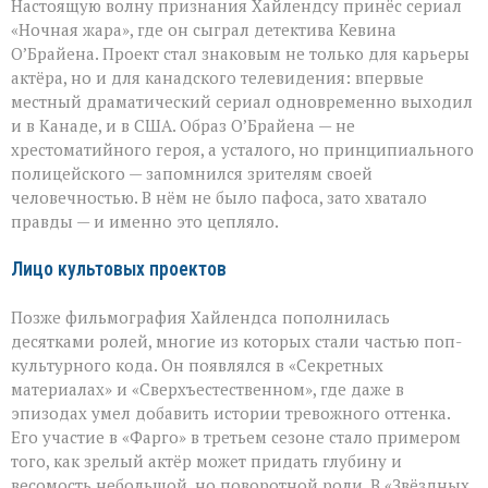
Настоящую волну признания Хайлендсу принёс сериал
«Ночная жара», где он сыграл детектива Кевина
О’Брайена. Проект стал знаковым не только для карьеры
актёра, но и для канадского телевидения: впервые
местный драматический сериал одновременно выходил
и в Канаде, и в США. Образ О’Брайена — не
хрестоматийного героя, а усталого, но принципиального
полицейского — запомнился зрителям своей
человечностью. В нём не было пафоса, зато хватало
правды — и именно это цепляло.
Лицо культовых проектов
Позже фильмография Хайлендса пополнилась
десятками ролей, многие из которых стали частью поп-
культурного кода. Он появлялся в «Секретных
материалах» и «Сверхъестественном», где даже в
эпизодах умел добавить истории тревожного оттенка.
Его участие в «Фарго» в третьем сезоне стало примером
того, как зрелый актёр может придать глубину и
весомость небольшой, но поворотной роли. В «Звёздных