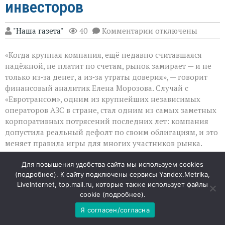
инвесторов
к
"Наша газета"
40
Комментарии
отключены
записи
Дефолт
«Когда крупная компания, ещё недавно считавшаяся
«Евротранса»:
тревожный
надёжной, не платит по счетам, рынок замирает — и не
сигнал
только из‑за денег, а из‑за утраты доверия», — говорит
для
финансовый аналитик Елена Морозова. Случай с
инвесторов
«Евротрансом», одним из крупнейших независимых
операторов АЗС в стране, стал одним из самых заметных
корпоративных потрясений последних лет: компания
допустила реальный дефолт по своим облигациям, и это
меняет правила игры для многих участников рынка.
Для повышения удобства сайта мы используем cookies
Когда «надёжность» перестаёт работать
(
подробнее
). К сайту подключены сервисы Yandex.Metrika,
LiveInternet, top.mail.ru, которые также использует файлы
Ещё недавно «Евротранс» выглядел крепким игроком:
cookie (
подробнее
).
выручка исчислялась сотнями миллиардов рублей, а
кредитные рейтинги держались на высоком уровне. Но
Я согласен/согласна
за фасадом роста скрывались серьёзные проблемы: