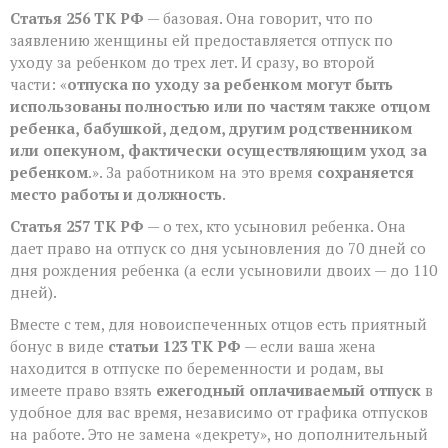
Статья 256 ТК РФ
— базовая. Она говорит, что по
заявлению женщины ей предоставляется отпуск по
уходу за ребенком до трех лет. И сразу, во второй
части: «
отпуска по уходу за ребенком могут быть
использованы полностью или по частям также отцом
ребенка, бабушкой, дедом, другим родственником
или опекуном, фактически осуществляющим уход за
ребенком
.». За работником на это время
сохраняется
место работы и должность
.
Статья 257 ТК РФ
— о тех, кто усыновил ребенка. Она
дает право на отпуск со дня усыновления до 70 дней со
дня рождения ребенка (а если усыновили двоих — до 110
дней).
Вместе с тем, для новоиспеченных отцов есть приятный
бонус в виде
статьи 123 ТК РФ
— если ваша жена
находится в отпуске по беременности и родам, вы
имеете право взять
ежегодный оплачиваемый отпуск
в
удобное для вас время, независимо от графика отпусков
на работе. Это не замена «декрету», но дополнительный